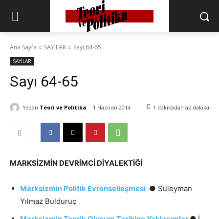
Ana Sayfa
SAYILAR
Sayı 64-65
SAYILAR
Sayı 64-65
Yazan
Teori ve Politika
1 Haziran 2014
1 dakikadan az
dakika
MARKSİZMİN DEVRİMCİ DİYALEKTİĞİ
Marksizmin Politik Evrenselleşmesi
● Süleyman
Yılmaz Bulduruç
Marksizmin Teorik Oluşum Tarihine Yaklaşımlar
●
İ.