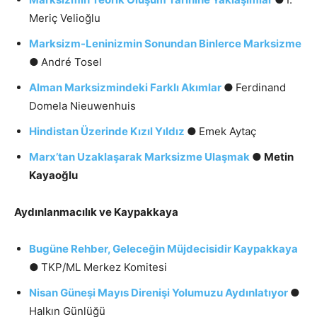
Meriç Velioğlu
Marksizm-Leninizmin Sonundan Binlerce Marksizme
●
André Tosel
Alman Marksizmindeki Farklı Akımlar
●
Ferdinand
Domela Nieuwenhuis
Hindistan Üzerinde Kızıl Yıldız
●
Emek Aytaç
Marx’tan Uzaklaşarak Marksizme Ulaşmak
●
Metin
Kayaoğlu
Aydınlanmacılık ve Kaypakkaya
Bugüne Rehber, Geleceğin Müjdecisidir Kaypakkaya
●
TKP/ML Merkez Komitesi
Nisan Güneşi Mayıs Direnişi Yolumuzu Aydınlatıyor
●
Halkın Günlüğü