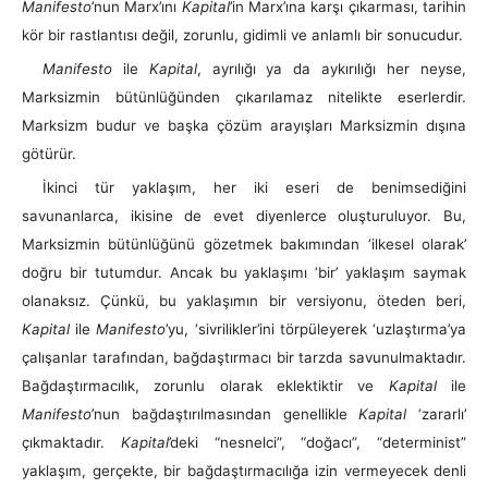
Manifesto
’nun Marx’ını
Kapital
’in Marx’ına karşı çıkarması, tarihin
kör bir rastlantısı değil, zorunlu, gidimli ve anlamlı bir sonucudur.
Manifesto
ile
Kapital
, ayrılığı ya da aykırılığı her neyse,
Marksizmin bütünlüğünden çıkarılamaz nitelikte eserlerdir.
Marksizm budur ve başka çözüm arayışları Marksizmin dışına
götürür.
İkinci tür yaklaşım, her iki eseri de benimsediğini
savunanlarca, ikisine de evet diyenlerce oluşturuluyor. Bu,
Marksizmin bütünlüğünü gözetmek bakımından ‘ilkesel olarak’
doğru bir tutumdur. Ancak bu yaklaşımı ‘bir’ yaklaşım saymak
olanaksız. Çünkü, bu yaklaşımın bir versiyonu, öteden beri,
Kapital
ile
Manifesto
’yu, ‘sivrilikler’ini törpüleyerek ‘uzlaştırma’ya
çalışanlar tarafından, bağdaştırmacı bir tarzda savunulmaktadır.
Bağdaştırmacılık, zorunlu olarak eklektiktir ve
Kapital
ile
Manifesto
’nun bağdaştırılmasından genellikle
Kapital
‘zararlı’
çıkmaktadır.
Kapital
’deki “nesnelci”, “doğacı”, “determinist”
yaklaşım, gerçekte, bir bağdaştırmacılığa izin vermeyecek denli