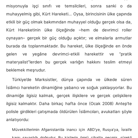
misyonuyla işçi sınıfı ve temsilcileri, sonra sanki o da
muhayyelmiş gibi, Kürt Hareketi… Oysa, birincisinin ülke çapında
etkili bir güç olmak bakımından muhayyel olduğu gerçek olsa da,
Kürt Hareketinin ülke ölçeğinde –hem de devrimci roller
oynayan– gerçek bir güç olduğu açıktır; ve elmalarla armutlar
burada da toplanmaktadır. Bu hareket, ülke ölçeğinde en önde
gelen ve yegâne devrimci-etkili harekettir ve “pratik
materyalist”lerden bu gerçek varlığın hakkını teslim etmeyi
beklemek meşrudur.
Türkiye’de Marksistler, dünya çapında ve ülkede süren
İslâmcı hareketin dinamiğine yabancı ve soğuk yaklaşıyorlar. Bu
dinamiğe ilgisiz kalmak, gerçek ilişkilere ve gerçek çelişkilere
ilgisiz kalmaktır. Daha birkaç hafta önce (Ocak 2008) Antep’te
polisle girdikleri çatışmada öldürülen İslâmcıları, avukatları şöyle
anlatıyordu:
Müvekkillerimin Afganistan’da inancı için ABD’ye, Rusya’ya, İsrail’e
karşı savaştığı doğrudur. Bu kişilerin ömrü cihatta geçmiş, sürekli