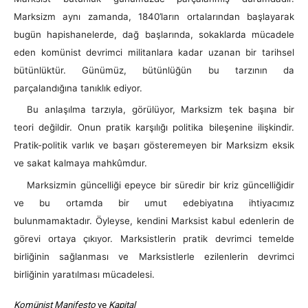
Marksizm aynı zamanda, 1840’ların ortalarından başlayarak
bugün hapishanelerde, dağ başlarında, sokaklarda mücadele
eden komünist devrimci militanlara kadar uzanan bir tarihsel
bütünlüktür. Günümüz, bütünlüğün bu tarzının da
parçalandığına tanıklık ediyor.
Bu anlaşılma tarzıyla, görülüyor, Marksizm tek başına bir
teori değildir. Onun pratik karşılığı politika bileşenine ilişkindir.
Pratik-politik varlık ve başarı gösteremeyen bir Marksizm eksik
ve sakat kalmaya mahkûmdur.
Marksizmin güncelliği epeyce bir süredir bir kriz güncelliğidir
ve bu ortamda bir umut edebiyatına ihtiyacımız
bulunmamaktadır. Öyleyse, kendini Marksist kabul edenlerin de
görevi ortaya çıkıyor. Marksistlerin pratik devrimci temelde
birliğinin sağlanması ve Marksistlerle ezilenlerin devrimci
birliğinin yaratılması mücadelesi.
Komünist Manifesto
ve
Kapital