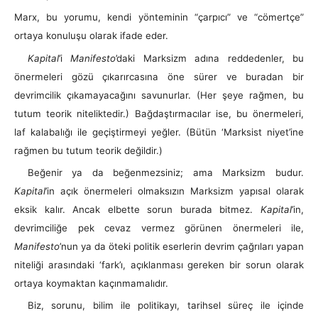
Marx, bu yorumu, kendi yönteminin “çarpıcı” ve “cömertçe”
ortaya konuluşu olarak ifade eder.
Kapital
’i
Manifesto
’daki Marksizm adına reddedenler, bu
önermeleri gözü çıkarırcasına öne sürer ve buradan bir
devrimcilik çıkamayacağını savunurlar. (Her şeye rağmen, bu
tutum teorik niteliktedir.) Bağdaştırmacılar ise, bu önermeleri,
laf kalabalığı ile geçiştirmeyi yeğler. (Bütün ‘Marksist niyet’ine
rağmen bu tutum teorik değildir.)
Beğenir ya da beğenmezsiniz; ama Marksizm budur.
Kapital
’in açık önermeleri olmaksızın Marksizm yapısal olarak
eksik kalır. Ancak elbette sorun burada bitmez.
Kapital
’in,
devrimciliğe pek cevaz vermez görünen önermeleri ile,
Manifesto
’nun ya da öteki politik eserlerin devrim çağrıları yapan
niteliği arasındaki ‘fark’ı, açıklanması gereken bir sorun olarak
ortaya koymaktan kaçınmamalıdır.
Biz, sorunu, bilim ile politikayı, tarihsel süreç ile içinde