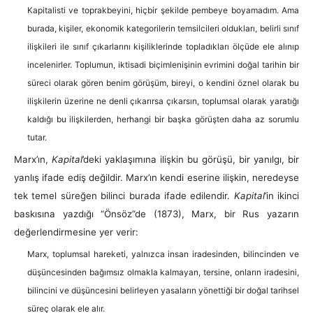
Kapitalisti ve toprakbeyini, hiçbir şekilde pembeye boyamadım. Ama
burada, kişiler, ekonomik kategorilerin temsilcileri oldukları, belirli sınıf
ilişkileri ile sınıf çıkarlarını kişiliklerinde topladıkları ölçüde ele alınıp
incelenirler. Toplumun, iktisadi biçimlenişinin evrimini doğal tarihin bir
süreci olarak gören benim görüşüm, bireyi, o kendini öznel olarak bu
ilişkilerin üzerine ne denli çıkarırsa çıkarsın, toplumsal olarak yaratığı
kaldığı bu ilişkilerden, herhangi bir başka görüşten daha az sorumlu
tutar.
Marx’ın,
Kapital
’deki yaklaşımına ilişkin bu görüşü, bir yanılgı, bir
yanlış ifade ediş değildir. Marx’ın kendi eserine ilişkin, neredeyse
tek temel süreğen bilinci burada ifade edilendir.
Kapital
’in ikinci
baskısına yazdığı “Önsöz”de (1873), Marx, bir Rus yazarın
değerlendirmesine yer verir:
Marx, toplumsal hareketi, yalnızca insan iradesinden, bilincinden ve
düşüncesinden bağımsız olmakla kalmayan, tersine, onların iradesini,
bilincini ve düşüncesini belirleyen yasaların yönettiği bir doğal tarihsel
süreç olarak ele alır.