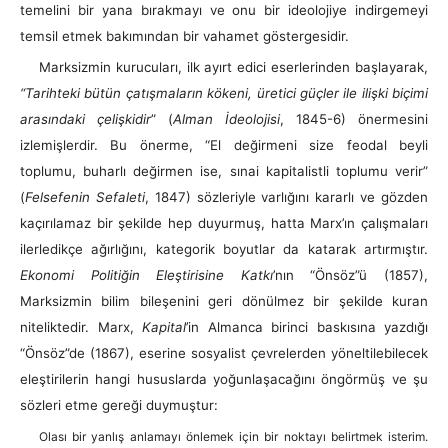
temelini bir yana bırakmayı ve onu bir ideolojiye indirgemeyi
temsil etmek bakımından bir vahamet göstergesidir.
Marksizmin kurucuları, ilk ayırt edici eserlerinden başlayarak,
“Tarihteki bütün çatışmaların kökeni, üretici güçler ile ilişki biçimi
arasındaki çelişkidir
” (
Alman İdeolojisi
, 1845-6) önermesini
izlemişlerdir. Bu önerme, “El değirmeni size feodal beyli
toplumu, buharlı değirmen ise, sınai kapitalistli toplumu verir”
(
Felsefenin Sefaleti
, 1847) sözleriyle varlığını kararlı ve gözden
kaçırılamaz bir şekilde hep duyurmuş, hatta Marx’ın çalışmaları
ilerledikçe ağırlığını, kategorik boyutlar da katarak artırmıştır.
Ekonomi Politiğin Eleştirisine Katkı
’nın “Önsöz”ü (1857),
Marksizmin bilim bileşenini geri dönülmez bir şekilde kuran
niteliktedir. Marx,
Kapital
’in Almanca birinci baskısına yazdığı
“Önsöz”de (1867), eserine sosyalist çevrelerden yöneltilebilecek
eleştirilerin hangi hususlarda yoğunlaşacağını öngörmüş ve şu
sözleri etme gereği duymuştur:
Olası bir yanlış anlamayı önlemek için bir noktayı belirtmek isterim.