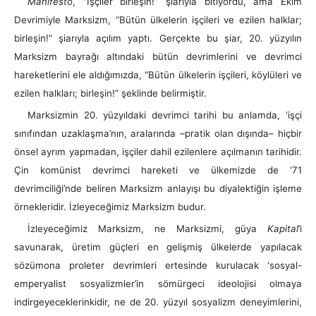
Manifesto
, “İşçiler birleşin!” şiarıyla bitiyordu, ama Ekim
Devrimiyle Marksizm, “Bütün ülkelerin işçileri ve ezilen halklar;
birleşin!” şiarıyla açılım yaptı. Gerçekte bu şiar, 20. yüzyılın
Marksizm bayrağı altındaki bütün devrimlerini ve devrimci
hareketlerini ele aldığımızda, “Bütün ülkelerin işçileri, köylüleri ve
ezilen halkları; birleşin!” şeklinde belirmiştir.
Marksizmin 20. yüzyıldaki devrimci tarihi bu anlamda, ‘işçi
sınıfından uzaklaşma’nın, aralarında –pratik olan dışında– hiçbir
önsel ayrım yapmadan, işçiler dahil ezilenlere açılmanın tarihidir.
Çin komünist devrimci hareketi ve ülkemizde de ‘71
devrimciliği’nde beliren Marksizm anlayışı bu diyalektiğin işleme
örnekleridir. İzleyeceğimiz Marksizm budur.
İzleyeceğimiz Marksizm, ne Marksizmi, güya
Kapital
’i
savunarak, üretim güçleri en gelişmiş ülkelerde yapılacak
sözümona proleter devrimleri ertesinde kurulacak ‘sosyal-
emperyalist sosyalizmler’in sömürgeci ideolojisi olmaya
indirgeyeceklerinkidir, ne de 20. yüzyıl sosyalizm deneyimlerini,