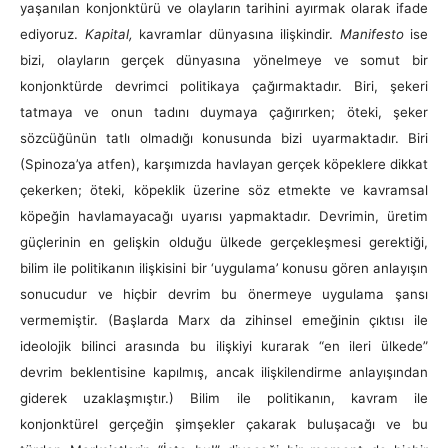
yaşanılan konjonktürü ve olayların tarihini ayırmak olarak ifade
ediyoruz.
Kapital,
kavramlar dünyasına ilişkindir.
Manifesto
ise
bizi, olayların gerçek dünyasına yönelmeye ve somut bir
konjonktürde devrimci politikaya çağırmaktadır. Biri, şekeri
tatmaya ve onun tadını duymaya çağırırken; öteki, şeker
sözcüğünün tatlı olmadığı konusunda bizi uyarmaktadır. Biri
(Spinoza’ya atfen), karşımızda havlayan gerçek köpeklere dikkat
çekerken; öteki, köpeklik üzerine söz etmekte ve kavramsal
köpeğin havlamayacağı uyarısı yapmaktadır. Devrimin, üretim
güçlerinin en gelişkin olduğu ülkede gerçekleşmesi gerektiği,
bilim ile politikanın ilişkisini bir ‘uygulama’ konusu gören anlayışın
sonucudur ve hiçbir devrim bu önermeye uygulama şansı
vermemiştir. (Başlarda Marx da zihinsel emeğinin çıktısı ile
ideolojik bilinci arasında bu ilişkiyi kurarak “en ileri ülkede”
devrim beklentisine kapılmış, ancak ilişkilendirme anlayışından
giderek uzaklaşmıştır.) Bilim ile politikanın, kavram ile
konjonktürel gerçeğin şimşekler çakarak buluşacağı ve bu