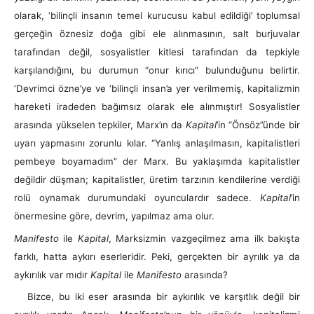
olarak, ‘bilinçli insanın temel kurucusu kabul edildiği’ toplumsal
gerçeğin öznesiz doğa gibi ele alınmasının, salt burjuvalar
tarafından değil, sosyalistler kitlesi tarafından da tepkiyle
karşılandığını, bu durumun “onur kırıcı” bulunduğunu belirtir.
‘Devrimci özne’ye ve ‘bilinçli insan’a yer verilmemiş, kapitalizmin
hareketi iradeden bağımsız olarak ele alınmıştır! Sosyalistler
arasında yükselen tepkiler, Marx’ın da
Kapital
’in “Önsöz”ünde bir
uyarı yapmasını zorunlu kılar. “Yanlış anlaşılmasın, kapitalistleri
pembeye boyamadım” der Marx. Bu yaklaşımda kapitalistler
değildir düşman; kapitalistler, üretim tarzının kendilerine verdiği
rolü oynamak durumundaki oyunculardır sadece.
Kapital
’in
önermesine göre, devrim, yapılmaz ama olur.
Manifesto
ile
Kapital
, Marksizmin vazgeçilmez ama ilk bakışta
farklı, hatta aykırı eserleridir. Peki, gerçekten bir ayrılık ya da
aykırılık var mıdır
Kapital
ile
Manifesto
arasında?
Bizce, bu iki eser arasında bir aykırılık ve karşıtlık değil bir