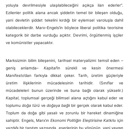
yoluyla devrilmesiyle ulaşılabileceğini açıkça ilan ederler”.
Ezilenler politik alana ancak şiddetin temel bir bileşen olduğu,
yani devletin şiddet tekelini kırdığı bir eylemsel varoluşla dahil
olabileceklerdir. Marx–Engels’in böylece liberal politika teorisine
kategorik bir darbe vurduğu açıktır. Devrimi, örgütlenmiş işçiler
ve komünistler yapacaktır.
Marksizmin bilim bileşenini, tarihsel materyalizmi temsil eden –
geniş anlamda–
Kapital
’in sürekli ve kesin önermesi
Manifesto
’dan farkıyla dikkat çeker. Tarih, üretim güçleriyle
üretim ilişkilerinin mücadelesinin tarihidir. (Sınıflar ve
mücadeleleri bunun üzerinde ve buna bağlı olarak yükselir.)
Kapital
, toplumsal gerçeği bilimsel alana açtığını kabul eder ve
toplumu
doğa türü
ve
doğaya bağlı
bir gerçek olarak kabul eder.
Toplum da doğa gibi yasalı ve zorunlu bir hareket dinamiğine
sahiptir. Engels, Marx’ın
Ekonomi Politiğin Eleştirisine Katkı
’sı için
yazdığı bir tanıtım yazısında, eserlerinin bu yönünün, yani yaygın