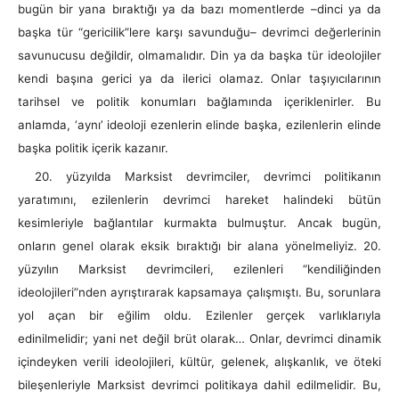
bugün bir yana bıraktığı ya da bazı momentlerde –dinci ya da
başka tür “gericilik”lere karşı savunduğu– devrimci değerlerinin
savunucusu değildir, olmamalıdır. Din ya da başka tür ideolojiler
kendi başına gerici ya da ilerici olamaz. Onlar taşıyıcılarının
tarihsel ve politik konumları bağlamında içeriklenirler. Bu
anlamda, ‘aynı’ ideoloji ezenlerin elinde başka, ezilenlerin elinde
başka politik içerik kazanır.
20. yüzyılda Marksist devrimciler, devrimci politikanın
yaratımını, ezilenlerin devrimci hareket halindeki bütün
kesimleriyle bağlantılar kurmakta bulmuştur. Ancak bugün,
onların genel olarak eksik bıraktığı bir alana yönelmeliyiz. 20.
yüzyılın Marksist devrimcileri, ezilenleri “kendiliğinden
ideolojileri”nden ayrıştırarak kapsamaya çalışmıştı. Bu, sorunlara
yol açan bir eğilim oldu. Ezilenler gerçek varlıklarıyla
edinilmelidir; yani net değil brüt olarak… Onlar, devrimci dinamik
içindeyken verili ideolojileri, kültür, gelenek, alışkanlık, ve öteki
bileşenleriyle Marksist devrimci politikaya dahil edilmelidir. Bu,