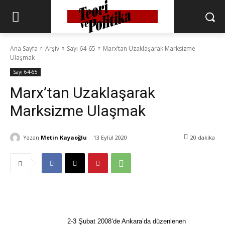
Ana Sayfa
Arşiv
Sayı 64-65
Marx’tan Uzaklaşarak Marksizme
Ulaşmak
Sayı 64-65
Marx’tan Uzaklaşarak
Marksizme Ulaşmak
Yazan
Metin Kayaoğlu
13 Eylül 2020
20
dakika
2-3 Şubat 2008’de Ankara’da düzenlenen