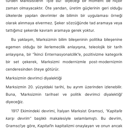
türden Marksistlerin “İşte bu!” diyeceği bir moment de hiçbir
zaman olmayacaktır. Öte yandan, üretim güçlerinin geri olduğu
ülkelerde yapılan devrimler de bilimin bir uygulaması örneği
olarak alınmaya elvermez. Şeker sözcüğünde tad aramaya veya
tattığımız şekerde kavram aramaya gerek yoktur.
Bu yaklaşım, Marksizmin bilim bileşeninin politika bileşenine
egemen olduğu bir ilerlemecilik anlayışına, teleolojik bir tarih
anlayışına, bir “İkinci Enternasyonalcilik”e, pozitivizme kategorik
bir set çekerek, Marksizmi modernizmle post-modernizmin
cenderesinden öteye götürür.
Marksizmin devrimci diyalektiği
Marksizmin 20. yüzyıldaki tarihi, bu ayrım üzerinden izlenebilir.
Buna, ‘Marksizmin tarihsel ve politik devrimci diyalektiği’
diyeceğiz.
1917 Ekimindeki devrimi, İtalyan Marksist Gramsci,
“Kapital’e
karşı devrim”
başlıklı makalesiyle selamlamıştı. Bu devrim,
Gramsci’ye göre,
Kapital’
in kapitalizmi onaylayan ve onun ancak