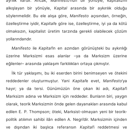
ayrılık vardır. Ancak,
Manifesto
’nun bir yönüyle, kapitalizmi
alkışlayan bir yönüyle,
Kapital
arasında bir aykırılık olduğu
söylenmelidir. Bu ele alışa göre,
Manifesto
açısından, örneğin,
özelleştirme iyidir,
Kapital
’e göre ise, özelleştirme, iyi ya da kötü
olmaksızın, kapitalist üretim tarzında gerekli olabilecek çözüm
yollarındandır.
Manifesto
ile
Kapital’
in en azından görünüşteki bu aykırılığı
üzerine Marksizmi esas alanlar –ya da Marksizm üzerine
eğilenler– arasında yaklaşım farklılıkları ortaya çıkmıştır.
İlk tür yaklaşımı, bu iki eserden birini benimseyen ve ötekini
reddedenler oluşturmuştur. Yani
Kapital
’e evet,
Manifesto
’ya
hayır; ya da tersi. Günümüzün öne çıkan iki adı,
Kapital
’i
Marksizm adına ve Marksizm için reddeder. Bunların biri, yaygın
olarak, teorik Marksizmin önde gelen dayanakları arasında kabul
edilen E. P. Thompson; öteki, Marksist-olmayan yeni bir teorik-
politik atılımın sahibi ilân edilen A. Negri’dir. Marksizmin içinden
ve dışından iki başlıca referansın
Kapital
’i reddetmesi ve