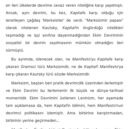
en ileri ülkelerde devrime cevaz veren niteliğine karşı yapılmıştı.
Ancak, aynı devrimi, bu kez,
Kapital
’e karşı olduğu için
lanetleyen çağdaş ‘Marksistler’ de vardı. “Marksizmin papası”
olarak nitelenen Kautsky,
Kapital
’in öngördüğü nitelikleri
taşımadığı ve işçi sınıfına dayanmadığından Ekim Devriminin
sosyalist bir devrim sayılmasının mümkün olmadığını ileri
sürmüştü.
Bu ayrımda, izlenecek olan, ne
Manifesto
’yu
Kapital
’e karşı
çıkaran Gramsci türü Marksizmdir, ne de
Kapital
’i
Manifesto
’ya
karşı çıkaran Kautsky türü sözde-Marksizmdir.
Marksizm, baştan beri pratik devrimcilik üzerinden ilerlemiştir
ve Ekim Devrimi bu ilerlemenin ilk büyük ve dünya-tarihsel
momentidir. Ekim Devrimini üstlenen Leninizm, her aşamada
tam açıklamasa da, hem
Kapital
’in bilimini, hem
Manifesto
’nun
devrimci politikasını izlemiştir. Ama birbirine karıştırmadan,
birbirinin yerine geçirmeden…