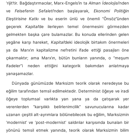
‘rijit’tir. Bağdaştırmacılar, Marx-Engels’in ta
Alman İdeolojisi
’nden
ve
Felsefenin Sefaleti
’nden başlayarak,
Ekonomi Politiğin
Eleştirisine Katkı
ve bu eserin ünlü ve önemli “Önsöz”ünden
geçerek
Kapital
’de ilerleyen temel önermesini görmezden
gelmekten başka çare bulamazlar. Bu konuda ellerinden gelen
yegâne karşı hareket,
Kapital
’deki ideolojik birtakım önermeleri
ya da Marx’ın kapitalizme nefretini ifade ettiği pasajları öne
çıkarmaktır; ama Marx’ın, bütün bunların yanında, o “meşum
ifadeler”i neden ettiğini kategorik bakımdan anlatmaya
yanaşamazlar.
Dünyada günümüzde Marksizm teorik olarak neredeyse bu
eğilim tarafından temsil edilmektedir. Determinist öğeye ve iradi
öğeye toplumsal varlıkta yan yana ya da çatışarak yer
verenlerden “karşılıklı belirlenimcilik” savunucularına kadar
uzanan çeşitli alt-ayrımlara bölünebilecek bu eğilim, Marksizmin
‘modernist’ ve ‘post-modernist’ saldırılar karşısında bunalan bir
yönünü temsil etmek yanında, teorik olarak Marksizmin bilim