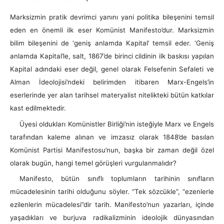
Marksizmin pratik devrimci yanını yani politika bileşenini temsil
eden en önemli ilk eser Komünist Manifesto’dur. Marksizmin
bilim bileşenini de ‘geniş anlamda Kapital’ temsil eder. ‘Geniş
anlamda Kapital’le, salt, 1867’de birinci cildinin ilk baskısı yapılan
Kapital adındaki eser değil, genel olarak Felsefenin Sefaleti ve
Alman İdeolojisi’ndeki belirimden itibaren Marx-Engels’in
eserlerinde yer alan tarihsel materyalist nitelikteki bütün katkılar
kast edilmektedir.
Üyesi oldukları Komünistler Birliği’nin isteğiyle Marx ve Engels
tarafından kaleme alınan ve imzasız olarak 1848’de basılan
Komünist Partisi Manifestosu’nun, başka bir zaman değil özel
olarak bugün, hangi temel görüşleri vurgulanmalıdır?
Manifesto, bütün sınıflı toplumların tarihinin sınıfların
mücadelesinin tarihi olduğunu söyler. “Tek sözcükle”, “ezenlerle
ezilenlerin mücadelesi”dir tarih. Manifesto’nun yazarları, içinde
yaşadıkları ve burjuva radikalizminin ideolojik dünyasından