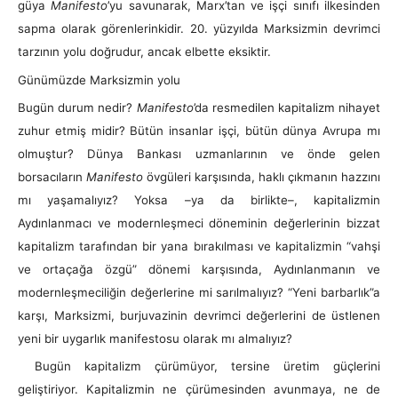
güya
Manifesto
’yu savunarak, Marx’tan ve işçi sınıfı ilkesinden
sapma olarak görenlerinkidir. 20. yüzyılda Marksizmin devrimci
tarzının yolu doğrudur, ancak elbette eksiktir.
Günümüzde Marksizmin yolu
Bugün durum nedir?
Manifesto
’da resmedilen kapitalizm nihayet
zuhur etmiş midir? Bütün insanlar işçi, bütün dünya Avrupa mı
olmuştur? Dünya Bankası uzmanlarının ve önde gelen
borsacıların
Manifesto
övgüleri karşısında, haklı çıkmanın hazzını
mı yaşamalıyız? Yoksa –ya da birlikte–, kapitalizmin
Aydınlanmacı ve modernleşmeci döneminin değerlerinin bizzat
kapitalizm tarafından bir yana bırakılması ve kapitalizmin “vahşi
ve ortaçağa özgü” dönemi karşısında, Aydınlanmanın ve
modernleşmeciliğin değerlerine mi sarılmalıyız? “Yeni barbarlık”a
karşı, Marksizmi, burjuvazinin devrimci değerlerini de üstlenen
yeni bir uygarlık manifestosu olarak mı almalıyız?
Bugün kapitalizm çürümüyor, tersine üretim güçlerini
geliştiriyor. Kapitalizmin ne çürümesinden avunmaya, ne de