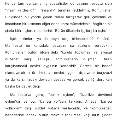
henüz tam ayrışamamış sosyalistler dünyasının revaçta şiarı
“insan kardeşliği”ni, “insanlık” terimini reddetmiş, Komünistler
Birliğinden bu yönde gelen talebi tartışarak geri çevirmiş ve
insanların bir kısmının diğerlerine karşı mücadelesini öngören bir
şiarla bitirmişlerdir eserlerini: “Bütün ülkelerin işçileri; birleşin.”
İşçiler kimlere ya da neye karşı birleşecektir? Komünist
Manifesto bu konudaki cevabını şu sözlerle verecektir:
Komünistler bütün ülkelerdeki “kurulu toplumsal ve siyasal
düzene” karşı savaşır. Komünistlerin düşmanı, fiilen
karşılarındaki devlet aygıtının kendisidir. Gerçek bir hedef
olamayacak bir üretim tarzı, devlet aygıtını dışlayarak burjuvazi
ya da karşımızdaki devletin devasa ve gerçek varlığı dururken
başka bir devlet değil.
Manifesto’ya göre, “politik eylem”, “özellikle devrimci
eylem”dir ve bu, “barışçı yol”dan farklıdır. Amaca “barışçı
yollardan” değil şiddet yoluyla varılacaktır, ve “komünistler,
hedeflerine ancak bütün mevcut toplumsal koşulların şiddet