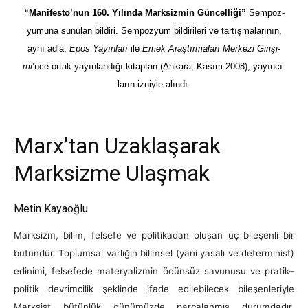
“Manifesto’nun 160. Yılında Marksizmin Güncelliği”
Sempoz-
yumuna sunulan bildiri. Sempozyum bildirileri ve tartışmalarının,
aynı adla,
Epos Yayınları
ile
Emek Araştırmaları Merkezi Girişi-
mi
’nce ortak yayınlandığı kitaptan (Ankara, Kasım 2008), yayıncı-
ların izniyle alındı.
Marx’tan Uzaklaşarak
Marksizme Ulaşmak
Metin Kayaoğlu
Marksizm, bilim, felsefe ve politikadan oluşan üç bileşenli bir
bütündür. Toplumsal varlığın bilimsel (yani yasalı ve determinist)
edinimi, felsefede materyalizmin ödünsüz savunusu ve pratik–
politik devrimcilik şeklinde ifade edilebilecek bileşenleriyle
Marksist bütünlük günümüzde parçalanmış durumdadır.