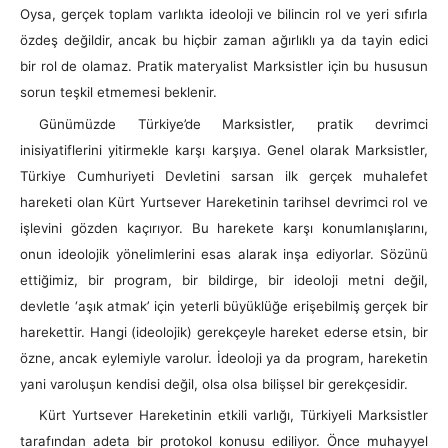
Oysa, gerçek toplam varlıkta ideoloji ve bilincin rol ve yeri sıfırla
özdeş değildir, ancak bu hiçbir zaman ağırlıklı ya da tayin edici
bir rol de olamaz. Pratik materyalist Marksistler için bu hususun
sorun teşkil etmemesi beklenir.
Günümüzde Türkiye’de Marksistler, pratik devrimci
inisiyatiflerini yitirmekle karşı karşıya. Genel olarak Marksistler,
Türkiye Cumhuriyeti Devletini sarsan ilk gerçek muhalefet
hareketi olan Kürt Yurtsever Hareketinin tarihsel devrimci rol ve
işlevini gözden kaçırıyor. Bu harekete karşı konumlanışlarını,
onun ideolojik yönelimlerini esas alarak inşa ediyorlar. Sözünü
ettiğimiz, bir program, bir bildirge, bir ideoloji metni değil,
devletle ‘aşık atmak’ için yeterli büyüklüğe erişebilmiş gerçek bir
harekettir. Hangi (ideolojik) gerekçeyle hareket ederse etsin, bir
özne, ancak eylemiyle varolur. İdeoloji ya da program, hareketin
yani varoluşun kendisi değil, olsa olsa bilişsel bir gerekçesidir.
Kürt Yurtsever Hareketinin etkili varlığı, Türkiyeli Marksistler
tarafından adeta bir protokol konusu ediliyor. Önce muhayyel