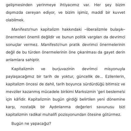
gelişmesinden yerinmeye ihtiyacımız var. Her şey bizim
dışımızda cereyan ediyor, ve bizim işimiz, maddî bir kuvvet
olabilmek.
Manifesto
’nun kapitalizm hakkındaki –liberalizmle bulaşık–
önermeleri önemli değildir ve bunun politik vargıları da devrimci
sonuçlar vermez.
Manifesto
’nun pratik devrimci önermelerinin
değil de bu türden önermelerinin öne çıkarılması da gayet derin
anlamlara sahiptir.
Kapitalizmin ve burjuvazinin devrimci misyonuyla
paylaşacağımız bir tarih de yoktur, güncellik de… Ezilenlerin,
kapitalizm öncesi de dahil, tarih boyunca sürdürdüğü bitimsiz ve
mevziler kazanmış mücadele birikimi Marksizmin ‘geri besleme’si
için kâfidir. Kapitalizmin bugün girdiği belirtilen yeni dönemine
karşı, nostaljik bir Aydınlanma değerleri savunusu bizi
kapitalizmin radikal muhalifi pozisyonundan ötesine götürmez.
Bugün ne yapacağız?