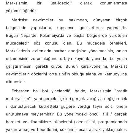
Marksizmin, bir ‘üst-ideoloji’ olarak konumlanması
yükümlülüğüdür.
Marksist devrimciler bu bakımdan, dünyanın birçok
bölgesinde yaptıklarını, kapsamını genişleterek yapmalıdır.
Bugün Nepal’de, Kolombiya’da ve başka bölgelerde yürütülen
mücadeledir söz konusu olan. Bu mücadele örnekleri,
Marksistlerin ezilenlerin barbar enerjisine yönelmesinin, onları
edinmesinin zorunluluğunu ortaya koymak yanında, bu yolun
geliştirilmesini gerekli kılıyor. Bunun karşı-yönelimi, Marksist
devrimcilerin gözlerini ‘orta sınıf’ın olduğu alana ve ‘kamuoyu’na
dikmesidir.
Ezberden bol bol yinelendiği halde, Marksizmin “pratik
materyalizm”i, yani gerçek ilişkileri gerçek varlığıyla değiştirecek
/ dönüştürecek kudretteki güçlere verdiği tayin edici önem
unutulmaya meyletmiştir. Bu yönelimdeki öncül, fiilî / gerçek
hareket ve dinamiklere bilinçlerini (ideolojisini, programlarında
yazan amaç ve hedeflerini, sözlerini) esas alarak yaklaşmaktır.