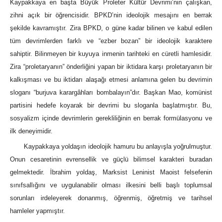
Kaypakkaya en başta Büyük Proleter Kültür Devrimi’nin çalışkan,
zihni açık bir öğrencisidir. BPKD’nin ideolojik mesajını en berrak
şekilde kavramıştır. Zira BPKD, o güne kadar bilinen ve kabul edilen
tüm devrimlerden farklı ve “ezber bozan” bir ideolojik karaktere
sahiptir. Bilinmeyen bir kuyuya inmenin tarihteki en cüretli hamlesidir.
Zira “proletaryanın” önderliğini yapan bir iktidara karşı proletaryanın bir
kalkışması ve bu iktidarı alaşağı etmesi anlamına gelen bu devrimin
sloganı “burjuva karargâhları bombalayın”dır. Başkan Mao, komünist
partisini hedefe koyarak bir devrimi bu sloganla başlatmıştır. Bu,
sosyalizm içinde devrimlerin gerekliliğinin en berrak formülasyonu ve
ilk deneyimidir.
Kaypakkaya yoldaşın ideolojik hamuru bu anlayışla yoğrulmuştur.
Onun cesaretinin evrensellik ve güçlü bilimsel karakteri buradan
gelmektedir. İbrahim yoldaş, Marksist Leninist Maoist felsefenin
sınıfsallığını ve uygulanabilir olması ilkesini belli başlı toplumsal
sorunları irdeleyerek donanmış, öğrenmiş, öğretmiş ve tarihsel
hamleler yapmıştır.