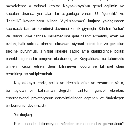
meselelerde o tarihsel kesitte Kaypakkaya’nın genel eğilimin ve
kabulün dışında yer alan bir özgünlüğü vardır. O, “gericilik” ve
“ilericilik” kavramlarını bilinen “Aydınlanmacı” burjuva yaklaşımdan
kopararak tam bir komünist devrimci kimlik giymiştir. Kitleleri “solcu”
ve “sağcı” diye tarihsel ilerlemeciliğe göre tasnif etmemiş, ezen ve
ezilen, halk safında olan ve olmayan, siyasal bilinci ileri ve geri olan
şekline bürünmüş, sınıfsal ilkelere sadık ama olabildiğince politik
esneklik içeren bir çerçeve oluşturmuştur. Kaypakkaya bu tutumuyla
bilineni, kabul edileni değil bilinmeyen doğru ve bilimsel olanı
berraklaştırıp sahiplenmiştir.
Kaypakkaya teorik, politik ve ideolojik cüret ve cesarettir. Ve o,
bu açıdan bir kahraman değildir. Tarihten, güncel olandan,
enternasyonal proletaryanın deneyimlerinden öğrenen ve önderleşen
bir komünist-devrimcidir.
Yoldaşlar;
Peki onun bu bilinmeyene yönelen cüreti nereden gelmektedir?