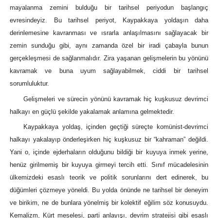
mayalanma zemini bulduğu bir tarihsel periyodun başlangıç
evresindeyiz. Bu tarihsel periyot, Kaypakkaya yoldaşın daha
derinlemesine kavranması ve ısrarla anlaşılmasını sağlayacak bir
zemin sunduğu gibi, aynı zamanda özel bir iradi çabayla bunun
gerçekleşmesi de sağlanmalıdır. Zira yaşanan gelişmelerin bu yönünü
kavramak ve buna uyum sağlayabilmek, ciddi bir tarihsel
sorumluluktur.
Gelişmeleri ve sürecin yönünü kavramak hiç kuşkusuz devrimci
halkayı en güçlü şekilde yakalamak anlamına gelmektedir.
Kaypakkaya yoldaş, içinden geçtiği süreçte komünist-devrimci
halkayı yakalayıp önderleşirken hiç kuşkusuz bir “kahraman” değildi.
Yani o, içinde ejderhaların olduğunu bildiği bir kuyuya inmek yerine,
henüz girilmemiş bir kuyuya girmeyi tercih etti. Sınıf mücadelesinin
ülkemizdeki esaslı teorik ve politik sorunlarını dert edinerek, bu
düğümleri çözmeye yöneldi. Bu yolda önünde ne tarihsel bir deneyim
ve birikim, ne de bunlara yönelmiş bir kolektif eğilim söz konusuydu.
Kemalizm, Kürt meselesi, parti anlayışı, devrim stratejisi gibi esaslı