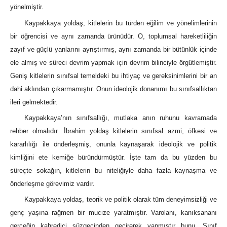
yönelmiştir.
Kaypakkaya yoldaş, kitlelerin bu türden eğilim ve yönelimlerinin
bir öğrencisi ve aynı zamanda ürünüdür. O, toplumsal hareketliliğin
zayıf ve güçlü yanlarını ayrıştırmış, aynı zamanda bir bütünlük içinde
ele almış ve süreci devrim yapmak için devrim bilinciyle örgütlemiştir.
Geniş kitlelerin sınıfsal temeldeki bu ihtiyaç ve gereksinimlerini bir an
dahi aklından çıkarmamıştır. Onun ideolojik donanımı bu sınıfsallıktan
ileri gelmektedir.
Kaypakkaya’nın sınıfsallığı, mutlaka anın ruhunu kavramada
rehber olmalıdır. İbrahim yoldaş kitlelerin sınıfsal azmi, öfkesi ve
kararlılığı ile önderleşmiş, onunla kaynaşarak ideolojik ve politik
kimliğini ete kemiğe büründürmüştür. İşte tam da bu yüzden bu
süreçte sokağın, kitlelerin bu niteliğiyle daha fazla kaynaşma ve
önderleşme görevimiz vardır.
Kaypakkaya yoldaş, teorik ve politik olarak tüm deneyimsizliği ve
genç yaşına rağmen bir mucize yaratmıştır. Varolanı, kanıksananı
gerçeğin kahredici süzgecinden geçirerek yapmıştır bunu. Sınıf