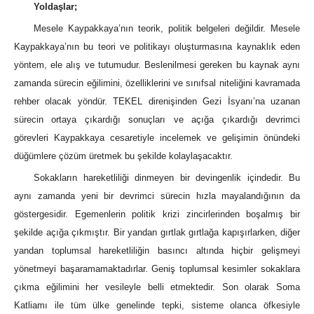
Yoldaşlar;
Mesele Kaypakkaya’nın teorik, politik belgeleri değildir. Mesele
Kaypakkaya’nın bu teori ve politikayı oluşturmasına kaynaklık eden
yöntem, ele alış ve tutumudur. Beslenilmesi gereken bu kaynak aynı
zamanda sürecin eğilimini, özelliklerini ve sınıfsal niteliğini kavramada
rehber olacak yöndür. TEKEL direnişinden Gezi İsyanı’na uzanan
sürecin ortaya çıkardığı sonuçları ve açığa çıkardığı devrimci
görevleri Kaypakkaya cesaretiyle incelemek ve gelişimin önündeki
düğümlere çözüm üretmek bu şekilde kolaylaşacaktır.
Sokakların hareketliliği dinmeyen bir devingenlik içindedir. Bu
aynı zamanda yeni bir devrimci sürecin hızla mayalandığının da
göstergesidir. Egemenlerin politik krizi zincirlerinden boşalmış bir
şekilde açığa çıkmıştır. Bir yandan gırtlak gırtlağa kapışırlarken, diğer
yandan toplumsal hareketliliğin basıncı altında hiçbir gelişmeyi
yönetmeyi başaramamaktadırlar. Geniş toplumsal kesimler sokaklara
çıkma eğilimini her vesileyle belli etmektedir. Son olarak Soma
Katliamı ile tüm ülke genelinde tepki, sisteme olanca öfkesiyle