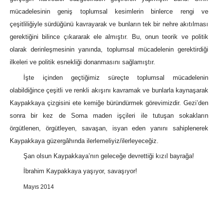
mücadelesinin geniş toplumsal kesimlerin binlerce rengi ve
çeşitliliğiyle sürdüğünü kavrayarak ve bunların tek bir nehre akıtılması
gerektiğini bilince çıkararak ele almıştır. Bu, onun teorik ve politik
olarak derinleşmesinin yanında, toplumsal mücadelenin gerektirdiği
ilkeleri ve politik esnekliği donanmasını sağlamıştır.
İşte içinden geçtiğimiz süreçte toplumsal mücadelenin
olabildiğince çeşitli ve renkli akışını kavramak ve bunlarla kaynaşarak
Kaypakkaya çizgisini ete kemiğe büründürmek görevimizdir. Gezi’den
sonra bir kez de Soma maden işçileri ile tutuşan sokakların
örgütlenen, örgütleyen, savaşan, isyan eden yanını sahiplenerek
Kaypakkaya güzergâhında ilerlemeliyiz/ilerleyeceğiz.
Şan olsun Kaypakkaya’nın geleceğe devrettiği kızıl bayrağa!
İbrahim Kaypakkaya yaşıyor, savaşıyor!
Mayıs 2014