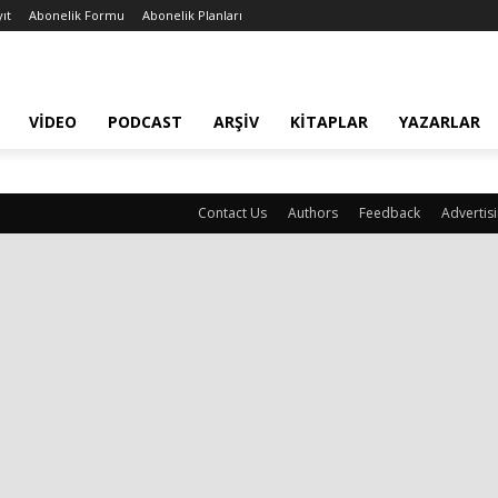
ıt
Abonelik Formu
Abonelik Planları
VIDEO
PODCAST
ARŞIV
KITAPLAR
YAZARLAR
Contact Us
Authors
Feedback
Advertis