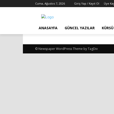
Cuma, Ağustos 7, 2026
Giriş Yap / Kayıt Ol
Üye Kay
ANASAYFA
GÜNCEL YAZILAR
KÜRSÜ
© Newspaper WordPress Theme by TagDiv