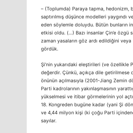
– (Toplumda) Paraya tapma, hedonizm, ben
saptırılmış düşünce modelleri yaygındı ve
eden söylemle doluydu. Bütün bunların in
etkisi oldu. (…) Bazı insanlar Çin’e özg
zaman yasaların göz ardı edildiğini veya
gördük.
Şi’nin yukarıdaki eleştirileri (ve özellikl
değerdir. Çünkü, açıkça dile getirilmese de
önünün açılmasıyla (2001-Jiang Zemin döne
Parti kadrolarının yakınlaşmasının yarattığ
yükselmesi ve itibar görmelerinin yol açt
18. Kongreden bugüne kadar (yani Şi dö
ve 4,44 milyon kişi (ki çoğu Parti içinden
sayılar.