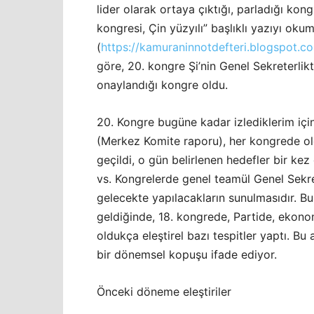
lider olarak ortaya çıktığı, parladığı ko
kongresi, Çin yüzyılı” başlıklı yazıyı ok
(
https://kamuraninnotdefteri.blogspot.c
göre, 20. kongre Şi’nin Genel Sekreterlikt
onaylandığı kongre oldu.
20. Kongre bugüne kadar izlediklerim içi
(Merkez Komite raporu), her kongrede ol
geçildi, o gün belirlenen hedefler bir kez 
vs. Kongrelerde genel teamül Genel Sekre
gelecekte yapılacakların sunulmasıdır. Bu 
geldiğinde, 18. kongrede, Partide, ekon
oldukça eleştirel bazı tespitler yaptı. Bu 
bir dönemsel kopuşu ifade ediyor.
Önceki döneme eleştiriler