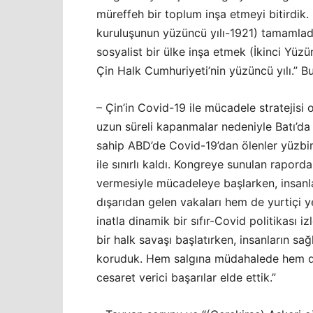
müreffeh bir toplum inşa etmeyi bitirdik.
kuruluşunun yüzüncü yılı-1921) tamamlad
sosyalist bir ülke inşa etmek (İkinci Yüzü
Çin Halk Cumhuriyeti’nin yüzüncü yılı.” B
– Çin’in Covid-19 ile mücadele stratejisi o
uzun süreli kapanmalar nedeniyle Batı’da ç
sahip ABD’de Covid-19’dan ölenler yüzbinl
ile sınırlı kaldı. Kongreye sunulan rapord
vermesiyle mücadeleye başlarken, insanl
dışarıdan gelen vakaları hem de yurtiçi ye
inatla dinamik bir sıfır-Covid politikası 
bir halk savaşı başlatırken, insanların s
koruduk. Hem salgına müdahalede hem d
cesaret verici başarılar elde ettik.”