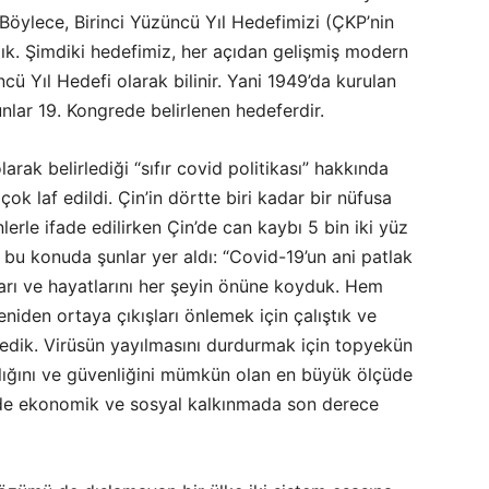
 Böylece, Birinci Yüzüncü Yıl Hedefimizi (ÇKP’nin
ık. Şimdiki hedefimiz, her açıdan gelişmiş modern
ncü Yıl Hedefi olarak bilinir. Yani 1949’da kurulan
unlar 19. Kongrede belirlenen hedeferdir.
larak belirlediği “sıfır covid politikası” hakkında
ok laf edildi. Çin’in dörtte biri kadar bir nüfusa
erle ifade edilirken Çin’de can kaybı 5 bin iki yüz
a bu konuda şunlar yer aldı: “Covid-19’un ani patlak
arı ve hayatlarını her şeyin önüne koyduk. Hem
niden ortaya çıkışları önlemek için çalıştık ve
izledik. Virüsün yayılmasını durdurmak için topyekün
ağlığını ve güvenliğini mümkün olan en büyük ölçüde
e ekonomik ve sosyal kalkınmada son derece