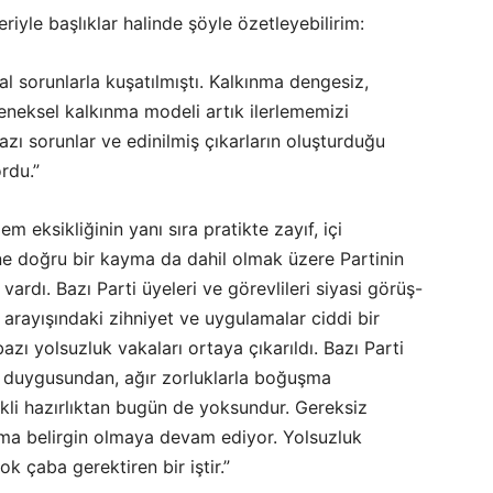
riyle başlıklar halinde şöyle özetleyebilirim:
l sorunlarla kuşatılmıştı. Kalkınma dengesiz,
neksel kalkınma modeli artık ilerlememizi
ı sorunlar ve edinilmiş çıkarların oluşturduğu
rdu.”
lem eksikliğinin yanı sıra pratikte zayıf, içi
ğine doğru bir kayma da dahil olmak üzere Partinin
 vardı. Bazı Parti üyeleri ve görevlileri siyasi görüş-
k arayışındaki zihniyet ve uygulamalar ciddi bir
zı yolsuzluk vakaları ortaya çıkarıldı. Bazı Parti
luk duygusundan, ağır zorluklarla boğuşma
kli hazırlıktan bugün de yoksundur. Gereksiz
arma belirgin olmaya devam ediyor. Yolsuzluk
k çaba gerektiren bir iştir.”