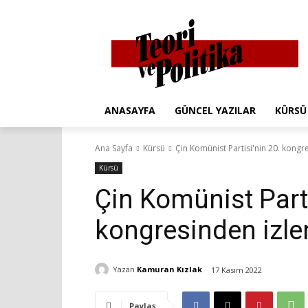
ANASAYFA
GÜNCEL YAZILAR
KÜRSÜ
Ana Sayfa
Kürsü
Çin Komünist Partisi'nin 20. kongr
Kürsü
Çin Komünist Parti
kongresinden izle
Yazan
Kamuran Kızlak
17 Kasım 2022
Paylaş