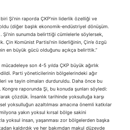
iri Şi’nin raporda ÇKP’nin liderlik özelliği ve
 oldu (diğer başlık ekonomik-endüstriyel dönüşüm.
. Şi’nin sunumda belirttiği cümlelerle söylersek,
k. Çin Komünist Partisi’nin liderliğinin, Çin’e özgü
minin en büyük gücü olduğunu açıkça belirttik.”
la mücadeleye son 4-5 yılda ÇKP büyük ağırlık
dildi. Parti yöneticilerinin bölgelerindeki ağır
eri ve tayin olmaları durduruldu. Daha önce bu
 Kongre raporunda Şi, bu konuda şunları söyledi:
larak çözdük. İnsanlık tarihinde yoksulluğa karşı
sel yoksulluğun azaltılması amacına önemli katkılar
milyona yakın yoksul kırsal bölge sakini
azla yoksul insan, yaşanması zor bölgelerden başka
 ortadan kaldırdık ve her bakımdan makul düzeyde