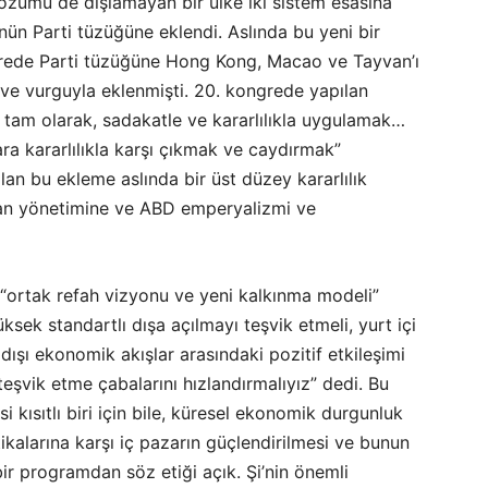
özümü de dışlamayan bir ülke iki sistem esasına
nün Parti tüzüğüne eklendi. Aslında bu yeni bir
grede Parti tüzüğüne Hong Kong, Macao ve Tayvan’ı
k ve vurguyla eklenmişti. 20. kongrede yapılan
ını tam olarak, sadakatle ve kararlılıkla uygulamak…
lara kararlılıkla karşı çıkmak ve caydırmak”
lan bu ekleme aslında bir üst düzey kararlılık
van yönetimine ve ABD emperyalizmi ve
k “ortak refah vizyonu ve yeni kalkınma modeli”
sek standartlı dışa açılmayı teşvik etmeli, yurt içi
ışı ekonomik akışlar arasındaki pozitif etkileşimi
eşvik etme çabalarını hızlandırmalıyız” dedi. Bu
i kısıtlı biri için bile, küresel ekonomik durgunluk
itikalarına karşı iç pazarın güçlendirilmesi ve bunun
bir programdan söz etiği açık. Şi’nin önemli