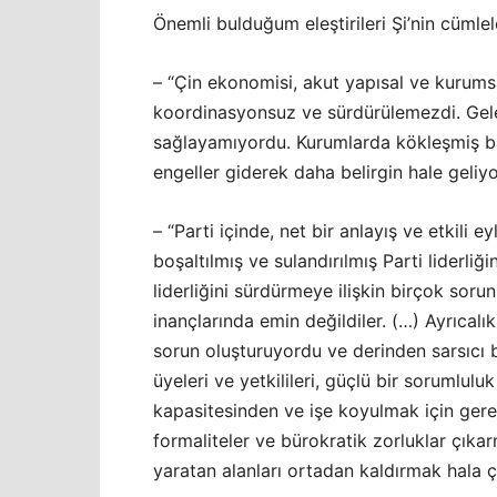
Önemli bulduğum eleştirileri Şi’nin cümlele
– “Çin ekonomisi, akut yapısal ve kurumsa
koordinasyonsuz ve sürdürülemezdi. Gele
sağlayamıyordu. Kurumlarda kökleşmiş baz
engeller giderek daha belirgin hale geliyo
– “Parti içinde, net bir anlayış ve etkili ey
boşaltılmış ve sulandırılmış Parti liderli
liderliğini sürdürmeye ilişkin birçok sorun
inançlarında emin değildiler. (…) Ayrıcalı
sorun oluşturuyordu ve derinden sarsıcı ba
üyeleri ve yetkilileri, güçlü bir sorumlu
kapasitesinden ve işe koyulmak için gere
formaliteler ve bürokratik zorluklar çık
yaratan alanları ortadan kaldırmak hala ço