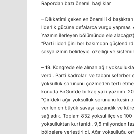
Rapordan bazı önemli başlıklar
– Dikkatimi çeken en önemli iki başlıktan b
liderlik gücüne defalarca vurgu yapması
Yazının ilerleyen bölümünde ele alacağız)
“Parti liderliğini her bakımdan güçlendirdi
sosyalizmin belirleyici özelliği ve siste
– 19. Kongrede ele alınan ağır yoksulluk
verdi. Parti kadroları ve tabanı seferber e
yoksulluk sorununu çözmeden terfi etmel
konuda BirGün’de birkaç yazı yazdım. 20.
“Çin’deki ağır yoksulluk sorununu kesin o
verilen en büyük savaşı kazandık ve küre
sağladık. Toplam 832 yoksul ilçe ve 100 
yoksulluktan kurtarıldı. 9,6 milyondan f
bölgelere yerleştirildi. Ağır yoksulluğu