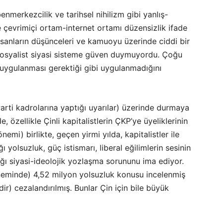
merkezcilik ve tarihsel nihilizm gibi yanlış-
 çevrimiçi ortam-internet ortamı düzensizlik ifade
sanların düşünceleri ve kamuoyu üzerinde ciddi bir
ü sosyalist siyasi sisteme güven duymuyordu. Çoğu
 uygulanması gerektiği gibi uygulanmadığını
e Parti kadrolarına yaptığı uyarılar) üzerinde durmaya
, özellikle Çinli kapitalistlerin ÇKP’ye üyeliklerinin
mi) birlikte, geçen yirmi yılda, kapitalistler ile
ı yolsuzluk, güç istismarı, liberal eğilimlerin sesinin
ığı siyasi-ideolojik yozlaşma sorununu ima ediyor.
neminde) 4,52 milyon yolsuzluk konusu incelenmiş
dir) cezalandırılmış. Bunlar Çin için bile büyük