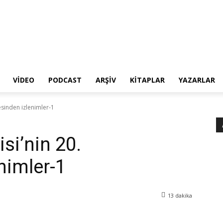
VIDEO
PODCAST
ARŞIV
KITAPLAR
YAZARLAR
esinden izlenimler-1
si’nin 20.
nimler-1
13
dakika