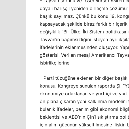
– Tayvan sorunu ve “(Gerekirse) Askeri ç
dayalı barışçıl yeniden birleşme çözümü”
başlık sayılmaz. Çünkü bu konu 19. kon
kapsayacak şekilde biraz farklı bir içeri
değişiklik “Bir Ülke, İki Sistem politikas
Tayvan’ın bağımsızlığını isteyen ayrılıkçı
ifadelerinin eklenmesinden oluşuyor. Yapı
gösterisi. Verilen mesaj Amerikancı Tay
işbirlikçilerine.
– Parti tüzüğüne eklenen bir diğer başlı
konusu. Kongreye sunulan raporda Şi, “Yük
ekonomiye odaklanan ve yurt içi ve yurt d
ön plana çıkaran yeni kalkınma modelini t
bulanık ifadeler, benim gibi ekonomi bilgis
beklentisi ve ABD’nin Çin’i sıkıştırma pol
için alım gücünün yükseltilmesine ilişkin 