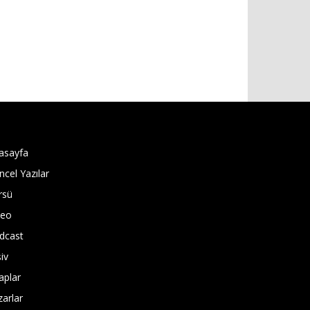
asayfa
ncel Yazılar
rsü
deo
dcast
iv
aplar
zarlar