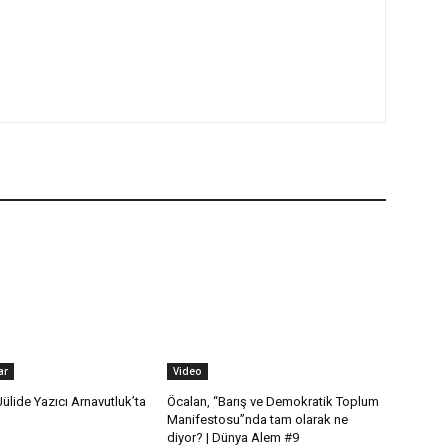
ar
Video
ülide Yazıcı Arnavutluk’ta
Öcalan, “Barış ve Demokratik Toplum
Manifestosu”nda tam olarak ne
diyor? | Dünya Alem #9