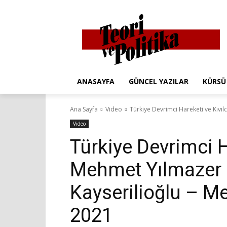
ANASAYFA
GÜNCEL YAZILAR
KÜRSÜ
Ana Sayfa
Video
Türkiye Devrimci Hareketi ve Kıvıl
Video
Türkiye Devrimci H
Mehmet Yılmazer
Kayserilioğlu – M
2021