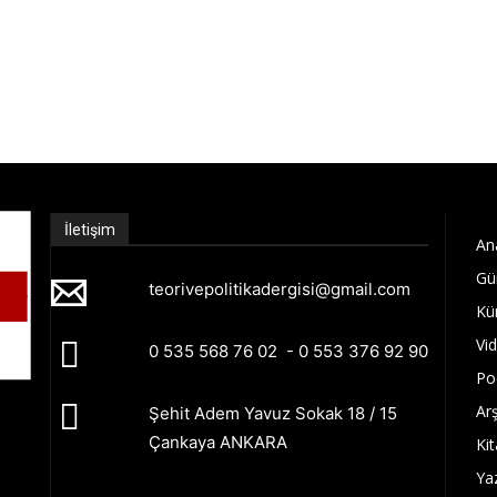
İletişim
An
Gü
teorivepolitikadergisi@gmail.com
Kü
Vi
0 535 568 76 02 - 0 553 376 92 90
Po
Arş
Şehit Adem Yavuz Sokak 18 / 15
Çankaya ANKARA
Kit
Ya