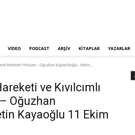
VIDEO
PODCAST
ARŞIV
KITAPLAR
YAZARLAR
cımlı Mehmet Yılmazer - Oğuzhan Kayserilioğlu - Metin...
areketi ve Kıvılcımlı
 – Oğuzhan
etin Kayaoğlu 11 Ekim