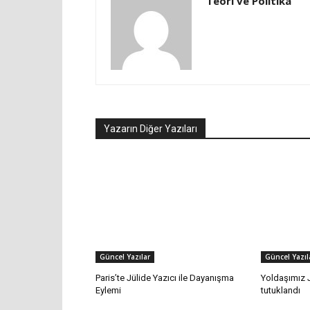
Teori ve Politika
Yazarın Diğer Yazıları
Güncel Yazılar
Güncel Yazıl
Paris’te Jülide Yazıcı ile Dayanışma
Yoldaşımız J
Eylemi
tutuklandı