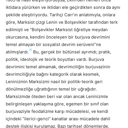
iktidara yürürken ve iktidarı ele geçirdikten sonra da aynı
şekilde eleştiriyordu. Tarihçi Carr’ın anlatımıyla, onlara
göre, Marksist çizgi Lenin ve Bolşevikler tarafından terk
edilmişti ve “Bolşevikler Marksist öğretiye meydan
okurcasına, kendini önceleyen bir burjuva devrimini
temel almayan bir sosyalist devrim serüveni”ne
[8]
atılmışlardı.
Bu, gerçek bir bütünsel ayrımdı; pratik,
politik, ideolojik ve teorik boyutları vardı. Burjuva
devrimini temel almamak, devrimciliğin burjuvazinin
devrimciliğiyle bağını kategorik olarak kesmek,
Leninizmin Marksizmi nasıl bir politik-teorik geri
dönülmezliğe uğrattığının temel bir uğrağıdır.
Marksizmde öteden beri var olan ancak Leninizmle
belirginleşen yaklaşıma göre, egemen bir sınıf olan
burjuvaziyle feodalizme karşı mücadelesi, ve kendi
içindeki “ilerici-gerici” kanatlar arası mücadele dahil
destek ilişkisi kurulamaz. Bazı tarihsel dönemlerde,