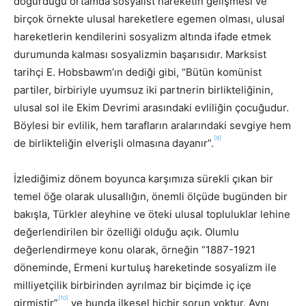
doğurduğu ortamda sosyalist hareketin gelişmesi ve
birçok örnekte ulusal hareketlere egemen olması, ulusal
hareketlerin kendilerini sosyalizm altında ifade etmek
durumunda kalması sosyalizmin başarısıdır. Marksist
tarihçi E. Hobsbawm’ın dediği gibi, “Bütün komünist
partiler, birbiriyle uyumsuz iki partnerin birlikteliğinin,
ulusal sol ile Ekim Devrimi arasındaki evliliğin çocuğudur.
Böylesi bir evlilik, hem tarafların aralarındaki sevgiye hem
[9]
de birlikteliğin elverişli olmasına dayanır”.
İzlediğimiz dönem boyunca karşımıza sürekli çıkan bir
temel öğe olarak ulusallığın, önemli ölçüde bugünden bir
bakışla, Türkler aleyhine ve öteki ulusal topluluklar lehine
değerlendirilen bir özelliği olduğu açık. Olumlu
değerlendirmeye konu olarak, örneğin “1887-1921
döneminde, Ermeni kurtuluş hareketinde sosyalizm ile
milliyetçilik birbirinden ayrılmaz bir biçimde iç içe
[10]
girmiştir”
ve bunda ilkesel hiçbir sorun yoktur. Aynı