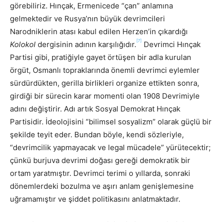
görebiliriz. Hınçak, Ermenicede “çan” anlamına
gelmektedir ve Rusya’nın büyük devrimcileri
Narodniklerin atası kabul edilen Herzen’in çıkardığı
[7]
Kolokol
dergisinin adının karşılığıdır.
Devrimci Hınçak
Partisi gibi, pratiğiyle gayet örtüşen bir adla kurulan
örgüt, Osmanlı topraklarında önemli devrimci eylemler
sürdürdükten, gerilla birlikleri organize ettikten sonra,
girdiği bir sürecin karar momenti olan 1908 Devrimiyle
adını değiştirir. Adı artık Sosyal Demokrat Hınçak
Partisidir. İdeolojisini “bilimsel sosyalizm” olarak güçlü bir
şekilde teyit eder. Bundan böyle, kendi sözleriyle,
“devrimcilik yapmayacak ve legal mücadele” yürütecektir;
çünkü burjuva devrimi doğası gereği demokratik bir
ortam yaratmıştır. Devrimci terimi o yıllarda, sonraki
dönemlerdeki bozulma ve aşırı anlam genişlemesine
uğramamıştır ve şiddet politikasını anlatmaktadır.