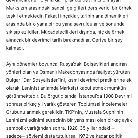
Marksizm arasındaki sancılı gelgitleri ders verici bir örnek
teşkil etmektedir. Fakat Hınçaklar, tarihin ana dinamikleri
arasında bir o yana bir bu yana savruldular ve sonunda
sıkışıp ezildiler. Mücadelecilikleri dışında, hiç de örnek
alınacak bir devrimci tarih bırakmadılar. Geriye bir şey
kalmadı.
Aynı dönemler boyunca, Rusya’daki Bolşevikleri andıran
yönleri olan ve Osmanlı Makedonyasında faaliyet yürüten
Bulgar “Dar Sosyalistler”ini, kısmi devrimci pratiklerine ek
olarak, Leninist anlamda Marksist kabul etmek mümkün
görünmektedir. Bu örgüt dışında, İstanbul’da 1908 Devrimi
sonrası birkaç yıl varlık gösteren Toplumsal İncelemeler
Grubunu anmak gereklidir. TKP’nin, Mustafa Suphi’nin
Leninizmi edinimi sürecinin bir yansıması olan birkaç aylık
sembolik varlığından sonra, 1928-35 yıllarındaki ‒
sadece‒ söylemi dışta tutulursa, 1972’ye kadar politik