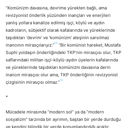
“Komünizm davasına, devrime yürekten bağlı, ama
revizyonist önderlik yüzünden inançları ve enerjileri
yanlış yollara kanalize edilmiş işçi, köylü ve aydın
kadroların, sübjektif olarak kafalarında ve yüreklerinde
taşıdıkları ‘devrim’ ve ‘komünizm’ ateşinin sarsılmaz
[4]
inancının mirasçılarıyız.”
“Bir komünist hareket, Mustafa
Suphi yoldaşın önderliğindeki TKP’nin mirasçısı olur, TKP
saflarındaki militan işçi-köylü-aydın üyelerin kafalarında
ve yüreklerinde taşıdıkları komünizm davasına derin
inancın mirasçısı olur ama, TKP önderliğinin revizyonist
[5]
çizgisinin mirasçısı olmaz.”
*
Mücadele mirasında “modern sol” ya da “modern
sosyalizm” tarzında bir ayrımın, baştan bir yerde durduğu
ve kendini bilindik bir yerde konumlandırdığı açıktır.