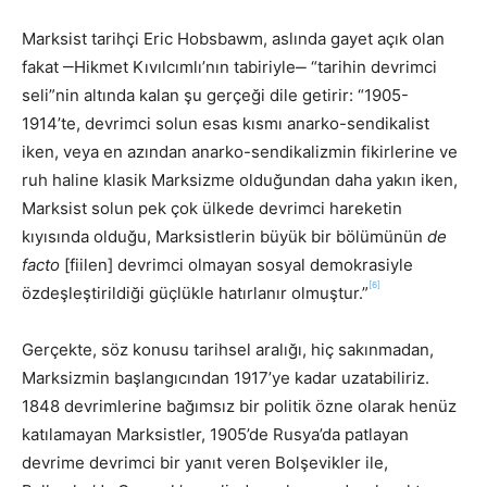
Marksist tarihçi Eric Hobsbawm, aslında gayet açık olan
fakat ‒Hikmet Kıvılcımlı’nın tabiriyle‒ “tarihin devrimci
seli”nin altında kalan şu gerçeği dile getirir: “1905-
1914’te, devrimci solun esas kısmı anarko-sendikalist
iken, veya en azından anarko-sendikalizmin fikirlerine ve
ruh haline klasik Marksizme olduğundan daha yakın iken,
Marksist solun pek çok ülkede devrimci hareketin
kıyısında olduğu, Marksistlerin büyük bir bölümünün
de
facto
[fiilen] devrimci olmayan sosyal demokrasiyle
[6]
özdeşleştirildiği güçlükle hatırlanır olmuştur.”
Gerçekte, söz konusu tarihsel aralığı, hiç sakınmadan,
Marksizmin başlangıcından 1917’ye kadar uzatabiliriz.
1848 devrimlerine bağımsız bir politik özne olarak henüz
katılamayan Marksistler, 1905’de Rusya’da patlayan
devrime devrimci bir yanıt veren Bolşevikler ile,