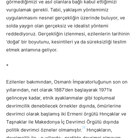
görmediğimizi ve asıl olanlara bağlı kabul ettiğimizi
vurgulamak gerekli. Tabii, yaklaşım yöntemimiz
uygulanmasını nesnel gerçekliğin üzerinde buluyor, ve
solda yaygın olan gerçeksiz ve idealist yöntemi
reddediyoruz. Gerçekliğin izlenmesi, ezilenlerin tarihinin
‘doğal’ bir boyutunu, kesintileri ya da süreksizliği teslim
etmek anlamına geliyor.
*
Ezilenler bakımından, Osmanlı İmparatorluğunun son on
yıllarından, net olarak 1887’den başlayarak 1971’e
gelinceye kadar, etnik ayaklanmalar gibi toplumsal
devrimcilik denebilecek örnekler dışında, ömürlerine
devrimci olarak başlamış iki Ermeni örgütü Hınçaklar ve
Taşnaklar ile Makedonya İç Devrimci Örgütü dışında
[1]
politik devrimci özneler olmamıştır.
Hınçakların,
devrimcilik ile ‒o yıllarda‒ pratikte devrimci olmayan