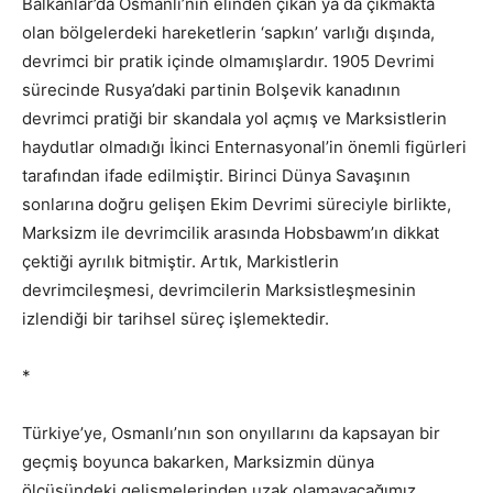
Balkanlar’da Osmanlı’nın elinden çıkan ya da çıkmakta
olan bölgelerdeki hareketlerin ‘sapkın’ varlığı dışında,
devrimci bir pratik içinde olmamışlardır. 1905 Devrimi
sürecinde Rusya’daki partinin Bolşevik kanadının
devrimci pratiği bir skandala yol açmış ve Marksistlerin
haydutlar olmadığı İkinci Enternasyonal’in önemli figürleri
tarafından ifade edilmiştir. Birinci Dünya Savaşının
sonlarına doğru gelişen Ekim Devrimi süreciyle birlikte,
Marksizm ile devrimcilik arasında Hobsbawm’ın dikkat
çektiği ayrılık bitmiştir. Artık, Markistlerin
devrimcileşmesi, devrimcilerin Marksistleşmesinin
izlendiği bir tarihsel süreç işlemektedir.
*
Türkiye’ye, Osmanlı’nın son onyıllarını da kapsayan bir
geçmiş boyunca bakarken, Marksizmin dünya
ölçüsündeki gelişmelerinden uzak olamayacağımız