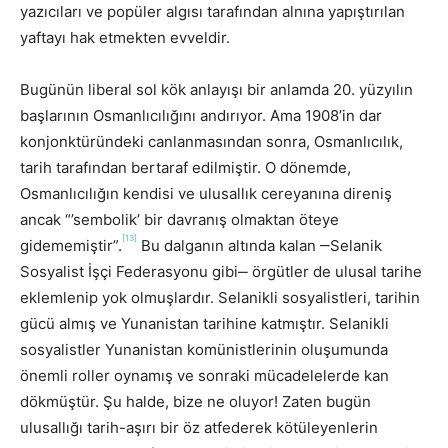
yazıcıları ve popüler algısı tarafından alnına yapıştırılan
yaftayı hak etmekten evveldir.
Bugünün liberal sol kök anlayışı bir anlamda 20. yüzyılın
başlarının Osmanlıcılığını andırıyor. Ama 1908’in dar
konjonktüründeki canlanmasından sonra, Osmanlıcılık,
tarih tarafından bertaraf edilmiştir. O dönemde,
Osmanlıcılığın kendisi ve ulusallık cereyanına direniş
ancak “’sembolik’ bir davranış olmaktan öteye
[13]
gidememiştir”.
Bu dalganın altında kalan ‒Selanik
Sosyalist İşçi Federasyonu gibi‒ örgütler de ulusal tarihe
eklemlenip yok olmuşlardır. Selanikli sosyalistleri, tarihin
gücü almış ve Yunanistan tarihine katmıştır. Selanikli
sosyalistler Yunanistan komünistlerinin oluşumunda
önemli roller oynamış ve sonraki mücadelelerde kan
dökmüştür. Şu halde, bize ne oluyor! Zaten bugün
ulusallığı tarih-aşırı bir öz atfederek kötüleyenlerin