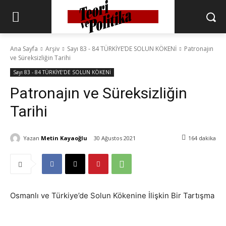
Ana Sayfa
Arşiv
Sayı 83 - 84 TÜRKİYE’DE SOLUN KÖKENİ
Patronajın
ve Süreksizliğin Tarihi
Sayı 83 - 84 TÜRKİYE’DE SOLUN KÖKENİ
Patronajın ve Süreksizliğin
Tarihi
Yazan
Metin Kayaoğlu
30 Ağustos 2021
164
dakika
Osmanlı ve Türkiye’de Solun Kökenine İlişkin Bir Tartışma