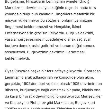
Bu gelişme, Hınçakların Leninizmin ivmelendirdiği
Marksizmin devrimci diyalektiğinin dışında, hatta ters
yolunda olduğunun kanıtıdır. Hınçaklara metafizik bir
misyon yüklenmiyor bu sözlerle; onların Leninizme
öngelmesi beklenemezdi ve Hınçaklar, İkinci
Enternasyonal’in çizgisini izliyordu. Burjuva devrimi,
yasalar çerçevesinde mücadeleye olanak sağlayan
burjuva demokrasisi getirirdi ve bunun doğal sonucu
sosyalizmdi. Burjuvazinin devrimini ilerletmesi
beklenmeliydi.
Oysa Rusya’da başka bir tarz ortaya çıkıyordu. Sonradan
Leninizm olarak adlandırılan ve konsolide olan akım,
gerçekte, 1902’den beri ve özel olarak 1905 devriminden
itibaren, burjuvaziye bağlı olmamak bir yana, bilakis ona
da karşı bir pratik devrimciliği öngörüyordu. Menşevikler
ve Kautsky ile Plehanov gibi Marksistler, Bolşevikleri
1905’te nasıl eleştiriyorduysa, Ekim’den hemen önce