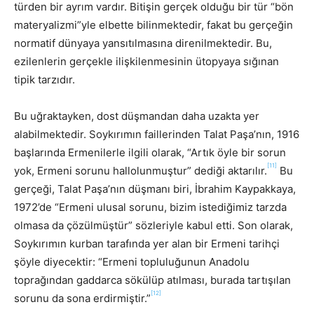
türden bir ayrım vardır. Bitişin gerçek olduğu bir tür “bön
materyalizmi”yle elbette bilinmektedir, fakat bu gerçeğin
normatif dünyaya yansıtılmasına direnilmektedir. Bu,
ezilenlerin gerçekle ilişkilenmesinin ütopyaya sığınan
tipik tarzıdır.
Bu uğraktayken, dost düşmandan daha uzakta yer
alabilmektedir. Soykırımın faillerinden Talat Paşa’nın, 1916
başlarında Ermenilerle ilgili olarak, “Artık öyle bir sorun
[11]
yok, Ermeni sorunu hallolunmuştur” dediği aktarılır.
Bu
gerçeği, Talat Paşa’nın düşmanı biri, İbrahim Kaypakkaya,
1972’de “Ermeni ulusal sorunu, bizim istediğimiz tarzda
olmasa da çözülmüştür” sözleriyle kabul etti. Son olarak,
Soykırımın kurban tarafında yer alan bir Ermeni tarihçi
şöyle diyecektir: “Ermeni topluluğunun Anadolu
toprağından gaddarca sökülüp atılması, burada tartışılan
[12]
sorunu da sona erdirmiştir.”