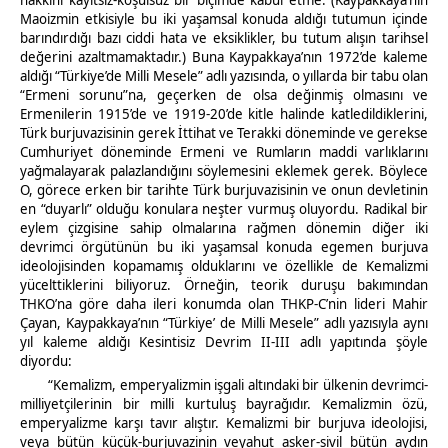
Maoizmin etkisiyle bu iki yaşamsal konuda aldığı tutumun içinde
barındırdığı bazı ciddi hata ve eksiklikler, bu tutum alışın tarihsel
değerini azaltmamaktadır.) Buna Kaypakkaya’nın 1972’de kaleme
aldığı “Türkiye’de Milli Mesele” adlı yazısında, o yıllarda bir tabu olan
“Ermeni sorunu”na, geçerken de olsa değinmiş olmasını ve
Ermenilerin 1915’de ve 1919-20’de kitle halinde katledildiklerini,
Türk burjuvazisinin gerek İttihat ve Terakki döneminde ve gerekse
Cumhuriyet döneminde Ermeni ve Rumların maddi varlıklarını
yağmalayarak palazlandığını söylemesini eklemek gerek. Böylece
O, görece erken bir tarihte Türk burjuvazisinin ve onun devletinin
en “duyarlı” olduğu konulara neşter vurmuş oluyordu. Radikal bir
eylem çizgisine sahip olmalarına rağmen dönemin diğer iki
devrimci örgütünün bu iki yaşamsal konuda egemen burjuva
ideolojisinden kopamamış olduklarını ve özellikle de Kemalizmi
yücelttiklerini biliyoruz. Örneğin, teorik duruşu bakımından
THKO’na göre daha ileri konumda olan THKP-C’nin lideri Mahir
Çayan, Kaypakkaya’nın “Türkiye’ de Milli Mesele” adlı yazısıyla aynı
yıl kaleme aldığı Kesintisiz Devrim II-III adlı yapıtında şöyle
diyordu:
“Kemalizm, emperyalizmin işgali altındaki bir ülkenin devrimci-
milliyetçilerinin bir milli kurtuluş bayrağıdır. Kemalizmin özü,
emperyalizme karşı tavır alıştır. Kemalizmi bir burjuva ideolojisi,
veya bütün küçük-burjuvazinin veyahut asker-sivil bütün aydın