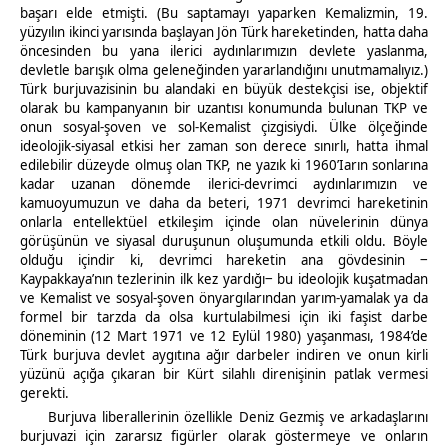
başarı elde etmişti. (Bu saptamayı yaparken Kemalizmin, 19.
yüzyılın ikinci yarısında başlayan Jön Türk hareketinden, hatta daha
öncesinden bu yana ilerici aydınlarımızın devlete yaslanma,
devletle barışık olma geleneğinden yararlandığını unutmamalıyız.)
Türk burjuvazisinin bu alandaki en büyük destekçisi ise, objektif
olarak bu kampanyanın bir uzantısı konumunda bulunan TKP ve
onun sosyal-şoven ve sol-Kemalist çizgisiydi. Ülke ölçeğinde
ideolojik-siyasal etkisi her zaman son derece sınırlı, hatta ihmal
edilebilir düzeyde olmuş olan TKP, ne yazık ki 1960’Iarın sonlarına
kadar uzanan dönemde ilerici-devrimci aydınlarımızın ve
kamuoyumuzun ve daha da beteri, 1971 devrimci hareketinin
onlarla entellektüel etkileşim içinde olan nüvelerinin dünya
görüşünün ve siyasal duruşunun oluşumunda etkili oldu. Böyle
olduğu içindir ki, devrimci hareketin ana gövdesinin ‒
Kaypakkaya’nın tezlerinin ilk kez yardığı‒ bu ideolojik kuşatmadan
ve Kemalist ve sosyal-şoven önyargılarından yarım-yamalak ya da
formel bir tarzda da olsa kurtulabilmesi için iki faşist darbe
döneminin (12 Mart 1971 ve 12 Eylül 1980) yaşanması, 1984’de
Türk burjuva devlet aygıtına ağır darbeler indiren ve onun kirli
yüzünü açığa çıkaran bir Kürt silahlı direnişinin patlak vermesi
gerekti.
Burjuva liberallerinin özellikle Deniz Gezmiş ve arkadaşlarını
burjuvazi için zararsız figürler olarak göstermeye ve onların