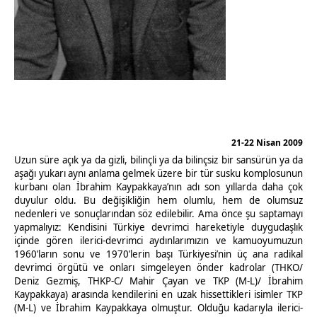
21-22 Nisan 2009
Uzun süre açık ya da gizli, bilinçli ya da bilinçsiz bir sansürün ya da
aşağı yukarı aynı anlama gelmek üzere bir tür susku komplosunun
kurbanı olan İbrahim Kaypakkaya’nın adı son yıllarda daha çok
duyulur oldu. Bu değişikliğin hem olumlu, hem de olumsuz
nedenleri ve sonuçlarından söz edilebilir. Ama önce şu saptamayı
yapmalıyız: Kendisini Türkiye devrimci hareketiyle duygudaşlık
içinde gören ilerici-devrimci aydınlarımızın ve kamuoyumuzun
1960’ların sonu ve 1970’lerin başı Türkiyesi’nin üç ana radikal
devrimci örgütü ve onları simgeleyen önder kadrolar (THKO/
Deniz Gezmiş, THKP-C/ Mahir Çayan ve TKP (M-L)/ İbrahim
Kaypakkaya) arasında kendilerini en uzak hissettikleri isimler TKP
(M-L) ve İbrahim Kaypakkaya olmuştur. Olduğu kadarıyla ilerici-