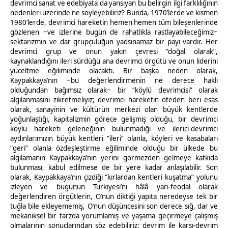
devrimci sanat ve edebiyata da yansıyan bu belirgin ilgi farklılığının
nedenleri üzerinde ne söyleyebiliriz? Bunda, 1970’lerde ve kısmen
1980’lerde, devrimci hareketin hemen hemen tüm bileşenlerinde
gözlenen ‒ve izlerine bugün de rahatlıkla rastlayabileceğimiz‒
sektarizmin ve dar grupçuluğun yadsınamaz bir payı vardır. Her
devrimci grup ve onun yakın çevresi “doğal olarak”,
kaynaklandığını ileri sürdüğü ana devrimci örgütü ve onun liderini
yüceltme eğiliminde olacaktı. Bir başka neden olarak,
Kaypakkaya’nın ‒bu değerlendirmenin ne derece haklı
olduğundan bağımsız olarak‒ bir “köylü devrimcisi” olarak
algılanmasını zikretmeliyiz; devrimci hareketin öteden beri esas
olarak, sanayinin ve kültürün merkezi olan büyük kentlerde
yoğunlaştığı, kapitalizmin görece gelişmiş olduğu, bir devrimci
köylü hareketi geleneğinin bulunmadığı ve ilerici-devrimci
aydınlarımızın büyük kentleri “ileri” olanla, köyleri ve kasabaları
“geri” olanla özdeşleştirme eğiliminde olduğu bir ülkede bu
algılamanın Kaypakkaya’nın yerini görmezden gelmeye katkıda
bulunması, kabul edilmese de bir yere kadar anlaşılabilir. Son
olarak, Kaypakkaya’nın çizdiği “kırlardan kentleri kuşatma” yolunu
izleyen ve bugünün Türkiyesi’ni hâlâ yarı-feodal olarak
değerlendiren örgütlerin, O’nun diktiği yapıta neredeyse tek bir
tuğla bile ekleyememiş, O’nun düşüncesini son derece sığ, dar ve
mekaniksel bir tarzda yorumlamış ve yaşama geçirmeye çalışmış
olmalarının sonuçlarından söz edebiliriz; devrim ile karşı-devrim