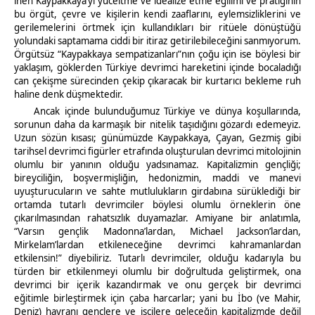
inen Kaypakkaya’yı yüceltme ve idealize etme eğilimi ve pratiğinin
bu örgüt, çevre ve kişilerin kendi zaaflarını, eylemsizliklerini ve
gerilemelerini örtmek için kullandıkları bir ritüele dönüştüğü
yolundaki saptamama ciddi bir itiraz getirilebileceğini sanmıyorum.
Örgütsüz “Kaypakkaya sempatizanları”nın çoğu için ise böylesi bir
yaklaşım, göklerden Türkiye devrimci hareketini içinde bocaladığı
can çekişme sürecinden çekip çıkaracak bir kurtarıcı bekleme ruh
haline denk düşmektedir.
Ancak içinde bulunduğumuz Türkiye ve dünya koşullarında,
sorunun daha da karmaşık bir nitelik taşıdığını gözardı edemeyiz.
Uzun sözün kısası; günümüzde Kaypakkaya, Çayan, Gezmiş gibi
tarihsel devrimci figürler etrafında oluşturulan devrimci mitolojinin
olumlu bir yanının olduğu yadsınamaz. Kapitalizmin gençliği;
bireyciliğin, boşvermişliğin, hedonizmin, maddi ve manevi
uyuşturucuların ve sahte mutlulukların girdabına sürüklediği bir
ortamda tutarlı devrimciler böylesi olumlu örneklerin öne
çıkarılmasından rahatsızlık duyamazlar. Amiyane bir anlatımla,
“Varsın gençlik Madonna’lardan, Michael Jackson’lardan,
Mirkelam’lardan etkileneceğine devrimci kahramanlardan
etkilensin!” diyebiliriz. Tutarlı devrimciler, olduğu kadarıyla bu
türden bir etkilenmeyi olumlu bir doğrultuda geliştirmek, ona
devrimci bir içerik kazandırmak ve onu gerçek bir devrimci
eğitimle birleştirmek için çaba harcarlar; yani bu İbo (ve Mahir,
Deniz) hayranı gençlere ve işçilere geleceğin kapitalizmde değil