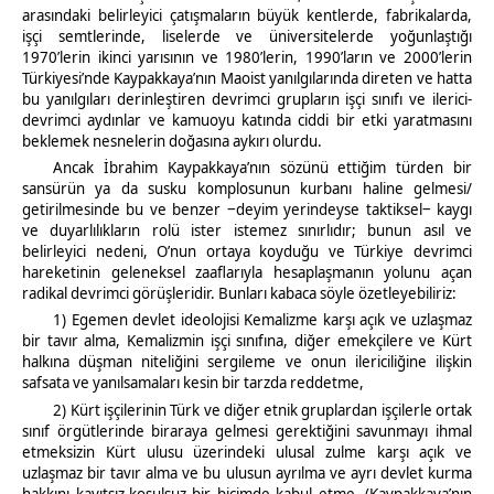
arasındaki belirleyici çatışmaların büyük kentlerde, fabrikalarda,
işçi semtlerinde, liselerde ve üniversitelerde yoğunlaştığı
1970’lerin ikinci yarısının ve 1980’lerin, 1990’ların ve 2000’lerin
Türkiyesi’nde Kaypakkaya’nın Maoist yanılgılarında direten ve hatta
bu yanılgıları derinleştiren devrimci grupların işçi sınıfı ve ilerici-
devrimci aydınlar ve kamuoyu katında ciddi bir etki yaratmasını
beklemek nesnelerin doğasına aykırı olurdu.
Ancak İbrahim Kaypakkaya’nın sözünü ettiğim türden bir
sansürün ya da susku komplosunun kurbanı haline gelmesi/
getirilmesinde bu ve benzer ‒deyim yerindeyse taktiksel‒ kaygı
ve duyarlılıkların rolü ister istemez sınırlıdır; bunun asıl ve
belirleyici nedeni, O’nun ortaya koyduğu ve Türkiye devrimci
hareketinin geleneksel zaaflarıyla hesaplaşmanın yolunu açan
radikal devrimci görüşleridir. Bunları kabaca söyle özetleyebiliriz:
1) Egemen devlet ideolojisi Kemalizme karşı açık ve uzlaşmaz
bir tavır alma, Kemalizmin işçi sınıfına, diğer emekçilere ve Kürt
halkına düşman niteliğini sergileme ve onun ilericiliğine ilişkin
safsata ve yanılsamaları kesin bir tarzda reddetme,
2) Kürt işçilerinin Türk ve diğer etnik gruplardan işçilerle ortak
sınıf örgütlerinde biraraya gelmesi gerektiğini savunmayı ihmal
etmeksizin Kürt ulusu üzerindeki ulusal zulme karşı açık ve
uzlaşmaz bir tavır alma ve bu ulusun ayrılma ve ayrı devlet kurma
hakkını kayıtsız-koşulsuz bir biçimde kabul etme. (Kaypakkaya’nın