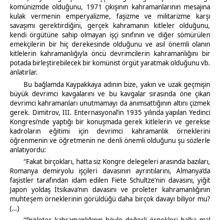
komünizmde olduğunu, 1971 çıkışının kahramanlarının mesajına
kulak vermenin emperyalizme, faşizme ve militarizme karşı
savaşımı gerektirdiğini, gerçek kahramanın kitleler olduğunu,
kendi örgütüne sahip olmayan işçi sınıfının ve diğer sömürülen
emekçilerin bir hiç derekesinde olduğunu ve asıl önemli olanın
kitlelerin kahramanlığıyla öncü devrimcilerin kahramanlığını bir
potada birleştirebilecek bir komünist örgüt yaratmak olduğunu vb.
anlatırlar.
Bu bağlamda Kaypakkaya adının bize, yakın ve uzak geçmişin
büyük devrimci kavgalarını ve bu kavgalar sırasında öne çıkan
devrimci kahramanları unutmamayı da anımsattığının altını çizmek
gerek. Dimitrov, III. Enternasyonal’in 1935 yılında yapılan Yedinci
Kongresi’nde yaptığı bir konuşmada gerek kitlelerin ve gerekse
kadroların eğitimi için devrimci kahramanlık örneklerini
öğrenmenin ve öğretmenin ne denli önemli olduğunu şu sözlerle
anlatıyordu:
“Fakat birçokları, hatta siz Kongre delegeleri arasında bazıları,
Romanya demiryolu işçileri davasının ayrıntılarını, Almanya’da
faşistler tarafından idam edilen Fiete Schultze’nin davasını, yiğit
Japon yoldaş İtsikava’nın davasını ve proleter kahramanlığının
muhteşem örneklerinin görüldüğü daha birçok davayı biliyor mu?
(…)