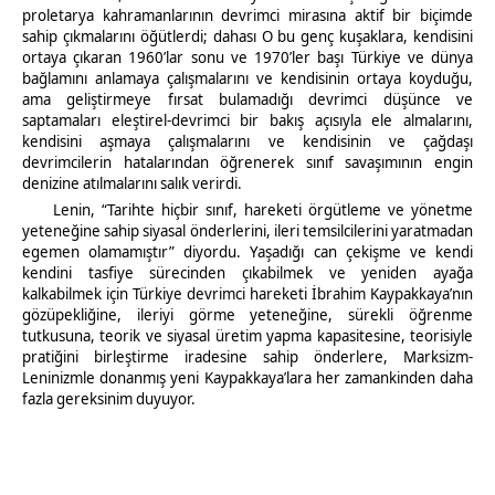
proletarya kahramanlarının devrimci mirasına aktif bir biçimde
sahip çıkmalarını öğütlerdi; dahası O bu genç kuşaklara, kendisini
ortaya çıkaran 1960’lar sonu ve 1970’ler başı Türkiye ve dünya
bağlamını anlamaya çalışmalarını ve kendisinin ortaya koyduğu,
ama geliştirmeye fırsat bulamadığı devrimci düşünce ve
saptamaları eleştirel-devrimci bir bakış açısıyla ele almalarını,
kendisini aşmaya çalışmalarını ve kendisinin ve çağdaşı
devrimcilerin hatalarından öğrenerek sınıf savaşımının engin
denizine atılmalarını salık verirdi.
Lenin, “Tarihte hiçbir sınıf, hareketi örgütleme ve yönetme
yeteneğine sahip siyasal önderlerini, ileri temsilcilerini yaratmadan
egemen olamamıştır” diyordu. Yaşadığı can çekişme ve kendi
kendini tasfiye sürecinden çıkabilmek ve yeniden ayağa
kalkabilmek için Türkiye devrimci hareketi İbrahim Kaypakkaya’nın
gözüpekliğine, ileriyi görme yeteneğine, sürekli öğrenme
tutkusuna, teorik ve siyasal üretim yapma kapasitesine, teorisiyle
pratiğini birleştirme iradesine sahip önderlere, Marksizm-
Leninizmle donanmış yeni Kaypakkaya’lara her zamankinden daha
fazla gereksinim duyuyor.