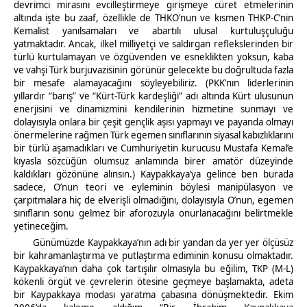
devrimci mirasını evcilleştirmeye girişmeye cüret etmelerinin
altında işte bu zaaf, özellikle de THKO’nun ve kısmen THKP-C’nin
Kemalist yanılsamaları ve abartılı ulusal kurtuluşçuluğu
yatmaktadır. Ancak, ilkel milliyetçi ve saldırgan reflekslerinden bir
türlü kurtulamayan ve özgüvenden ve esneklikten yoksun, kaba
ve vahşi Türk burjuvazisinin görünür gelecekte bu doğrultuda fazla
bir mesafe alamayacağını söyleyebiliriz. (PKK’nın liderlerinin
yıllardır “barış” ve “Kürt-Türk kardeşliği” adı altında Kürt ulusunun
enerjisini ve dinamizmini kendilerinin hizmetine sunmayı ve
dolayısıyla onlara bir çeşit gençlik aşısı yapmayı ve payanda olmayı
önermelerine rağmen Türk egemen sınıflarının siyasal kabızlıklarını
bir türlü aşamadıkları ve Cumhuriyetin kurucusu Mustafa Kemal’e
kıyasla sözcüğün olumsuz anlamında birer amatör düzeyinde
kaldıkları gözönüne alınsın.) Kaypakkaya’ya gelince ben burada
sadece, O’nun teori ve eyleminin böylesi manipülasyon ve
çarpıtmalara hiç de elverişli olmadığını, dolayısıyla O’nun, egemen
sınıfların sonu gelmez bir aforozuyla onurlanacağını belirtmekle
yetineceğim.
Günümüzde Kaypakkaya’nın adı bir yandan da yer yer ölçüsüz
bir kahramanlaştırma ve putlaştırma ediminin konusu olmaktadır.
Kaypakkaya’nın daha çok tartışılır olmasıyla bu eğilim, TKP (M-L)
kökenli örgüt ve çevrelerin ötesine geçmeye başlamakta, adeta
bir Kaypakkaya modası yaratma çabasına dönüşmektedir. Ekim