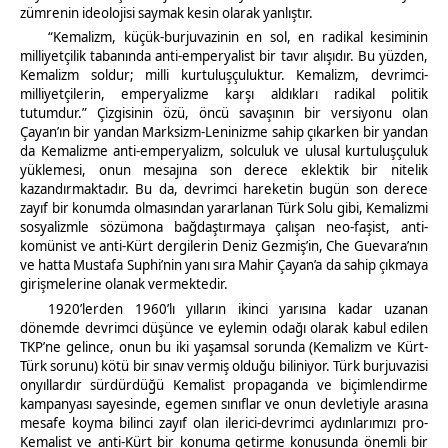
zümrenin ideolojisi saymak kesin olarak yanlıştır.
“Kemalizm, küçük-burjuvazinin en sol, en radikal kesiminin
milliyetçilik tabanında anti-emperyalist bir tavır alışıdır. Bu yüzden,
Kemalizm soldur; milli kurtuluşçuluktur. Kemalizm, devrimci-
milliyetçilerin, emperyalizme karşı aldıkları radikal politik
tutumdur.” Çizgisinin özü, öncü savaşının bir versiyonu olan
Çayan’ın bir yandan Marksizm-Leninizme sahip çıkarken bir yandan
da Kemalizme anti-emperyalizm, solculuk ve ulusal kurtuluşçuluk
yüklemesi, onun mesajına son derece eklektik bir nitelik
kazandırmaktadır. Bu da, devrimci hareketin bugün son derece
zayıf bir konumda olmasından yararlanan Türk Solu gibi, Kemalizmi
sosyalizmle sözümona bağdaştırmaya çalışan neo-faşist, anti-
komünist ve anti-Kürt dergilerin Deniz Gezmiş’in, Che Guevara’nın
ve hatta Mustafa Suphi’nin yanı sıra Mahir Çayan’a da sahip çıkmaya
girişmelerine olanak vermektedir.
1920’lerden 1960’lı yılların ikinci yarısına kadar uzanan
dönemde devrimci düşünce ve eylemin odağı olarak kabul edilen
TKP’ne gelince, onun bu iki yaşamsal sorunda (Kemalizm ve Kürt-
Türk sorunu) kötü bir sınav vermiş olduğu biliniyor. Türk burjuvazisi
onyıllardır sürdürdüğü Kemalist propaganda ve biçimlendirme
kampanyası sayesinde, egemen sınıflar ve onun devletiyle arasına
mesafe koyma bilinci zayıf olan ilerici-devrimci aydınlarımızı pro-
Kemalist ve anti-Kürt bir konuma getirme konusunda önemli bir