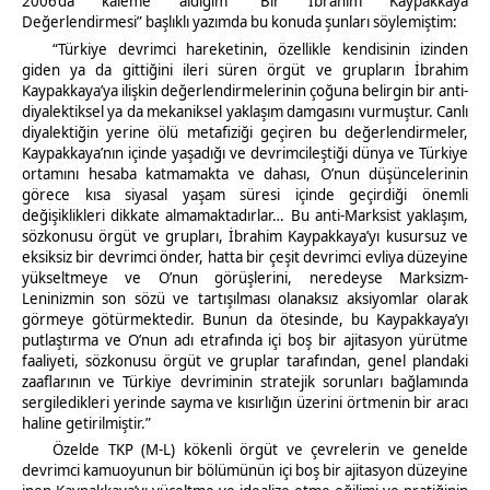
2006’da kaleme aldığım “Bir İbrahim Kaypakkaya
Değerlendirmesi” başlıklı yazımda bu konuda şunları söylemiştim:
“Türkiye devrimci hareketinin, özellikle kendisinin izinden
giden ya da gittiğini ileri süren örgüt ve grupların İbrahim
Kaypakkaya’ya ilişkin değerlendirmelerinin çoğuna belirgin bir anti-
diyalektiksel ya da mekaniksel yaklaşım damgasını vurmuştur. Canlı
diyalektiğin yerine ölü metafiziği geçiren bu değerlendirmeler,
Kaypakkaya’nın içinde yaşadığı ve devrimcileştiği dünya ve Türkiye
ortamını hesaba katmamakta ve dahası, O’nun düşüncelerinin
görece kısa siyasal yaşam süresi içinde geçirdiği önemli
değişiklikleri dikkate almamaktadırlar… Bu anti-Marksist yaklaşım,
sözkonusu örgüt ve grupları, İbrahim Kaypakkaya’yı kusursuz ve
eksiksiz bir devrimci önder, hatta bir çeşit devrimci evliya düzeyine
yükseltmeye ve O’nun görüşlerini, neredeyse Marksizm-
Leninizmin son sözü ve tartışılması olanaksız aksiyomlar olarak
görmeye götürmektedir. Bunun da ötesinde, bu Kaypakkaya’yı
putlaştırma ve O’nun adı etrafında içi boş bir ajitasyon yürütme
faaliyeti, sözkonusu örgüt ve gruplar tarafından, genel plandaki
zaaflarının ve Türkiye devriminin stratejik sorunları bağlamında
sergiledikleri yerinde sayma ve kısırlığın üzerini örtmenin bir aracı
haline getirilmiştir.”
Özelde TKP (M-L) kökenli örgüt ve çevrelerin ve genelde
devrimci kamuoyunun bir bölümünün içi boş bir ajitasyon düzeyine