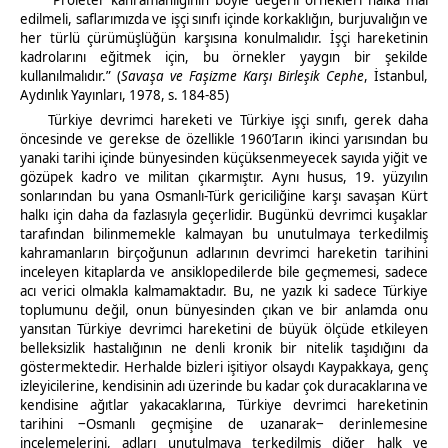
“Proleter kahramanlığının böyle değerli örnekleri halka mal
edilmeli, saflarımızda ve işçi sınıfı içinde korkaklığın, burjuvalığın ve
her türlü çürümüşlüğün karşısına konulmalıdır. İşçi hareketinin
kadrolarını eğitmek için, bu örnekler yaygın bir şekilde
kullanılmalıdır.” (
Savaşa ve Faşizme Karşı Birleşik Cephe
, İstanbul,
Aydınlık Yayınları, 1978, s. 184-85)
Türkiye devrimci hareketi ve Türkiye işçi sınıfı, gerek daha
öncesinde ve gerekse de özellikle 1960’Iarın ikinci yarısından bu
yanaki tarihi içinde bünyesinden küçüksenmeyecek sayıda yiğit ve
gözüpek kadro ve militan çıkarmıştır. Aynı husus, 19. yüzyılın
sonlarından bu yana Osmanlı-Türk gericiliğine karşı savaşan Kürt
halkı için daha da fazlasıyla geçerlidir. Bugünkü devrimci kuşaklar
tarafından bilinmemekle kalmayan bu unutulmaya terkedilmiş
kahramanların birçoğunun adlarının devrimci hareketin tarihini
inceleyen kitaplarda ve ansiklopedilerde bile geçmemesi, sadece
acı verici olmakla kalmamaktadır. Bu, ne yazık ki sadece Türkiye
toplumunu değil, onun bünyesinden çıkan ve bir anlamda onu
yansıtan Türkiye devrimci hareketini de büyük ölçüde etkileyen
belleksizlik hastalığının ne denli kronik bir nitelik taşıdığını da
göstermektedir. Herhalde bizleri işitiyor olsaydı Kaypakkaya, genç
izleyicilerine, kendisinin adı üzerinde bu kadar çok duracaklarına ve
kendisine ağıtlar yakacaklarına, Türkiye devrimci hareketinin
tarihini ‒Osmanlı geçmişine de uzanarak‒ derinlemesine
incelemelerini, adları unutulmaya terkedilmiş diğer halk ve