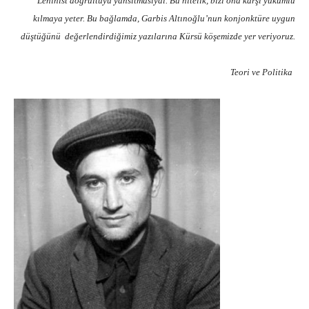
Leninist doğrultuyu yansıtmasıydı. Bu nitelik, bizi ona karşı yükümlü
kılmaya yeter. Bu bağlamda, Garbis Altınoğlu’nun konjonktüre uygun
düştüğünü değerlendirdiğimiz yazılarına Kürsü köşemizde yer veriyoruz.
Teori ve Politika