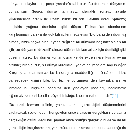
dünyanın olayları peş peşe ‘yasalar’a tabi olur. Bu durumda dünyanın,
dünyamızın (başka dünya tanımayız, olanaklı sonsuz sayıda
yüklemlerden arıklık ile uzamı biliriz bir tek. Faktum derdi Spinoza)
boşlukta yağmur damlaları gibi düşen Epikuros’un atomlarının
karşılaşmasından ya da gök bilimcilerin söz ettiği ‘Big Bang’den doğmuş
olması, bizim başka bir dünyada değil de bu dünyada başımızda olan bir
iştir, bu dünyanın ‘düzenli’ olması (dürüst bir kumarbaz için denildiği gibi
düzenli; çünkü bu dünya kumar oynar ve de iyiden iyiye kumar oynar
bizimle) bir olgudur, bu dünya kurallara uyar ve de yasalara boyun eğer.
Karşılaşma tutar tutmaz bu karşılaşma maddeciliğinin öncüllerini bize
bahşedecek kişinin bile, bu biçime bürünmesinden kaynaklanan ve
temelde bu biçimleri sonsuza dek yineleyen yasaları, incelemeye
sığınmak istemesi kendini böyle bir isteğe kaptırması bundandır.”
[44]
“Bu özel kavram çiftinin, yalnız tarihin gerçekliğini düşünmelerini
sağlayacak şeyleri değil, her şeyden önce siyasetin gerçekliğini de yalnız
gerçekliğin özünü değil her şeyden önce pratiğin gerçekliğini de ve de bu
gerçekliğin karşılaşmaları, yani mücadeleler sırasında kurdukları bağı da