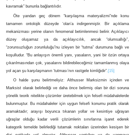
kavramak” bununla bağlantılıdır.
Öte yandan geç dönem “karşılaşma materyalizmi”nde konu
tamamen ontolojik düzeyde ‘olan’a indirgenmiştir. Bir açıklama
mekanizması yerine olanın fenomenal betimlenmesi belirir. Açıklayıcı
düzey oluşamaz ya da açıklayıcılık, ancak “olumsallığı”,
“zorunsuzluğun zorunluluğu”nu izleyen bir “tutma” durumuna bağlı ve
koşulludur. “Bu anlayışın önemli yanı, yasaların, yani bir özün ortaya
çıkarılmasından çok, yasalarını bildirebileceğimiz tamamlanmış olaya
yol açan şu karşılaşmanın ‘tutması’nın rastgele kimliğidir”.
[15]
O halde şunu belirtmeliyiz: Althusser Marksizmin içinden ve
Marksist olarak belirlediği ve daha önce belirmiş olan bir dizi soruna
yönelik teorik nitelikte çözümler üretebilmek için felsefi müdahalelerde
bulunmuştur. Bu müdahaleler için uygun felsefi konumu pratik olarak
aramaktadır; arayışı boyunca tıkanan yollar ve kesintiye uğrayan
uğraşlar olduğu kadar verili çözümlerin sınırlarına işaret ederek
kategorik temelde belirlediği tutamak noktaları üzerinden kesişen bir
dizi patikada yol almıştır. Althusser yaptığını ya da yapmaya