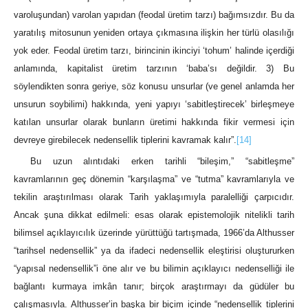
varoluşundan) varolan yapıdan (feodal üretim tarzı) bağımsızdır. Bu da
yaratılış mitosunun yeniden ortaya çıkmasına ilişkin her türlü olasılığı
yok eder. Feodal üretim tarzı, birincinin ikinciyi ‘tohum’ halinde içerdiği
anlamında, kapitalist üretim tarzının ‘baba’sı değildir. 3) Bu
söylendikten sonra geriye, söz konusu unsurlar (ve genel anlamda her
unsurun soybilimi) hakkında, yeni yapıyı ‘sabitleştirecek’ birleşmeye
katılan unsurlar olarak bunların üretimi hakkında fikir vermesi için
devreye girebilecek nedensellik tiplerini kavramak kalır”.
[14]
Bu uzun alıntıdaki erken tarihli “bileşim,” “sabitleşme”
kavramlarının geç dönemin “karşılaşma” ve “tutma” kavramlarıyla ve
tekilin araştırılması olarak Tarih yaklaşımıyla paralelliği çarpıcıdır.
Ancak şuna dikkat edilmeli: esas olarak epistemolojik nitelikli tarih
bilimsel açıklayıcılık üzerinde yürüttüğü tartışmada, 1966’da Althusser
“tarihsel nedensellik” ya da ifadeci nedensellik eleştirisi oluştururken
“yapısal nedensellik”i öne alır ve bu bilimin açıklayıcı nedenselliği ile
bağlantı kurmaya imkân tanır; birçok araştırmayı da güdüler bu
çalışmasıyla. Althusser’in başka bir biçim içinde “nedensellik tiplerini