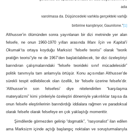
ada
varolmasa da. Düşüncedeki varlıkla gerçekteki varlığı
birbirine karıştırıyor, Gaunilone.”
[1]
Althusser’in ölümünden sonra yayınlanan bir dizi metninde yer alan
felsefe, ne onun 1960-1970 yılları arasında
Marx İçin
ve
Kapital’i
Okumak
’ta ortaya koyduğu Marksist “felsefe teorisi” olarak “teorik
pratiğin teorisi”yle ne de 1967’den başlatılabilecek, bir dizi özeleştiriyi
barındıran çalışmalarındaki “felsefe teorideki sınıf mücadelesidir”
politik tanımıyla tam anlamıyla örtüşür. Konu açısından Althusser’de
sürekli tespit edilebilecek olan özellik, bir ‘felsefe üzerine felsefe’dir.
‘Althusser’in son felsefesi’ diye nitelendirilen “karşılaşma
materyalizmi” kimi yönleriyle özeleştiri dönemiyle yakınlıklar taşısa da
onun felsefe eleştirilerinin barındırdığı iddialara rağmen ve paradoksal
olarak felsefe olarak felsefeye en çok yaklaştığı momenttir.
Şimdilerde görmezden gelinip “dogmatik”, “rasyonalist” ilan edilen
ama Marksizm içinde açtığı başlangıç noktaları ve soruşturmalarıyla