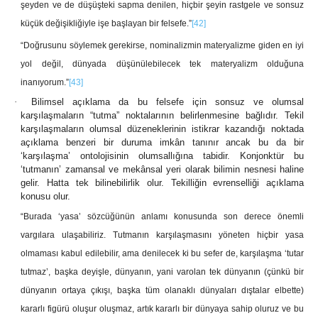
şeyden ve de düşüşteki sapma denilen, hiçbir şeyin rastgele ve sonsuz
küçük değişikliğiyle işe başlayan bir felsefe.”
[42]
“Doğrusunu söylemek gerekirse, nominalizmin materyalizme giden en iyi
yol değil, dünyada düşünülebilecek tek materyalizm olduğuna
inanıyorum.”
[43]
·
Bilimsel açıklama da bu felsefe için sonsuz ve olumsal
karşılaşmaların “tutma” noktalarının belirlenmesine bağlıdır. Tekil
karşılaşmaların olumsal düzeneklerinin istikrar kazandığı noktada
açıklama benzeri bir duruma imkân tanınır ancak bu da bir
‘karşılaşma’ ontolojisinin olumsallığına tabidir. Konjonktür bu
‘tutmanın’ zamansal ve mekânsal yeri olarak bilimin nesnesi haline
gelir. Hatta tek bilinebilirlik olur. Tekilliğin evrenselliği açıklama
konusu olur.
“Burada ‘yasa’ sözcüğünün anlamı konusunda son derece önemli
vargılara ulaşabiliriz. Tutmanın karşılaşmasını yöneten hiçbir yasa
olmaması kabul edilebilir, ama denilecek ki bu sefer de, karşılaşma ‘tutar
tutmaz’, başka deyişle, dünyanın, yani varolan tek dünyanın (çünkü bir
dünyanın ortaya çıkışı, başka tüm olanaklı dünyaları dıştalar elbette)
kararlı figürü oluşur oluşmaz, artık kararlı bir dünyaya sahip oluruz ve bu