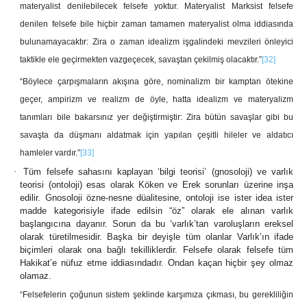
materyalist denilebilecek felsefe yoktur. Materyalist Marksist felsefe
denilen felsefe bile hiçbir zaman tamamen materyalist olma iddiasında
bulunamayacaktır: Zira o zaman idealizm işgalindeki mevzileri önleyici
taktikle ele geçirmekten vazgeçecek, savaştan çekilmiş olacaktır.”
[32]
“Böylece çarpışmaların akışına göre, nominalizm bir kamptan ötekine
geçer, ampirizm ve realizm de öyle, hatta idealizm ve materyalizm
tanımları bile bakarsınız yer değiştirmiştir: Zira bütün savaşlar gibi bu
savaşta da düşmanı aldatmak için yapılan çeşitli hileler ve aldatıcı
hamleler vardır.”
[33]
·
Tüm felsefe sahasını kaplayan ‘bilgi teorisi’ (gnosoloji) ve varlık
teorisi (ontoloji) esas olarak Köken ve Erek sorunları üzerine inşa
edilir. Gnosoloji özne-nesne düalitesine, ontoloji ise ister idea ister
madde kategorisiyle ifade edilsin “öz” olarak ele alınan varlık
başlangıcına dayanır. Sorun da bu ‘varlık’tan varoluşların ereksel
olarak türetilmesidir. Başka bir deyişle tüm olanlar Varlık’ın ifade
biçimleri olarak ona bağlı tekilliklerdir. Felsefe olarak felsefe tüm
Hakikat’e nüfuz etme iddiasındadır. Ondan kaçan hiçbir şey olmaz
olamaz.
“Felsefelerin çoğunun sistem şeklinde karşımıza çıkması, bu gerekliliğin