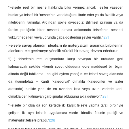
“Felsefe reel bir nesne hakkında bilgi vermez ancak Tez’ler vazeder,
bunlar ya felsefi bir ‘nesne’nin var olduğunu ifade eder ya da özellik veya
niteliklerini tanımlar. Ardından şöyle diyeceğiz: Bilimsel pratiğin ya da
üretim pratiğinin birer nesnesi olması anlamında felsefenin nesnesi
yoktur; hedefleri veya uğrunda çaba gösterdiği şeyler vardır.”
[27]
·
Felsefe savaş alanıdır; idealizm ile materyalizm arasında birbirlerinin
alanlarını ele geçirmeye yönelik sürekli bir savaş devam ededurur.
“(…) felsefenin reel düşmanlara karşı savaşan bir ordudan geri
kalmayacak şekilde –kendi soyut olduğuna göre maddesel bir biçim
altında değil tabii ama‒ bal gibi eylem yaptığını ve felsefi savaş alanında
da (kampfplatz – Kant) ‘kategoryal’ olmakla (kategoriler ve tezler
arasında) birlikte yine de en azından kısa veya uzun vadede kanlı
olmakla geri kalmayan çarpışmalar olduğunu akla getiriyor.”
[28]
“Felsefe bir olsa da son kertede iki karşıt felsefe yapma tarzı, birbiriyle
çelişen iki ayrı felsefe uygulaması vardır: idealist felsefe pratiği ve
materyalist felsefe pratiği.”
[29]