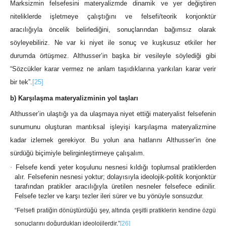
Marksizmin felsefesini materyalizmde dinamik ve yer değiştiren
niteliklerde işletmeye çalıştığını ve felsefi/teorik konjonktür
aracılığıyla öncelik belirlediğini, sonuçlarından bağımsız olarak
söyleyebiliriz. Ne var ki niyet ile sonuç ve kuşkusuz etkiler her
durumda örtüşmez. Althusser’in başka bir vesileyle söylediği gibi
“Sözcükler karar vermez ne anlam taşıdıklarına yankıları karar verir
bir tek”.
[25]
b) Karşılaşma materyalizminin yol taşları
Althusser’in ulaştığı ya da ulaşmaya niyet ettiği materyalist felsefenin
sunumunu oluşturan mantıksal işleyişi karşılaşma materyalizmine
kadar izlemek gerekiyor. Bu yolun ana hatlarını Althusser’in öne
sürdüğü biçimiyle belirginleştirmeye çalışalım.
·
Felsefe kendi yeter koşulunu nesnesi kıldığı toplumsal pratiklerden
alır. Felsefenin nesnesi yoktur; dolayısıyla ideolojik-politik konjonktür
tarafından pratikler aracılığıyla üretilen nesneler felsefece edinilir.
Felsefe tezler ve karşı tezler ileri sürer ve bu yönüyle sonsuzdur.
“Felsefi pratiğin dönüştürdüğü şey, altında çeşitli pratiklerin kendine özgü
sonuçlarını doğurdukları ideolojilerdir.”
[26]