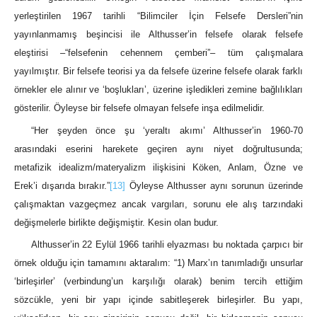
yerleştirilen 1967 tarihli “Bilimciler İçin Felsefe Dersleri”nin
yayınlanmamış beşincisi ile Althusser’in felsefe olarak felsefe
eleştirisi –“felsefenin cehennem çemberi”‒ tüm çalışmalara
yayılmıştır. Bir felsefe teorisi ya da felsefe üzerine felsefe olarak farklı
örnekler ele alınır ve ‘boşlukları’, üzerine işledikleri zemine bağlılıkları
gösterilir. Öyleyse bir felsefe olmayan felsefe inşa edilmelidir.
“Her şeyden önce şu ‘yeraltı akımı’ Althusser’in 1960-70
arasındaki eserini harekete geçiren aynı niyet doğrultusunda;
metafizik idealizm/materyalizm ilişkisini Köken, Anlam, Özne ve
Erek’i dışarıda bırakır.”
[13]
Öyleyse Althusser aynı sorunun üzerinde
çalışmaktan vazgeçmez ancak vargıları, sorunu ele alış tarzındaki
değişmelerle birlikte değişmiştir. Kesin olan budur.
Althusser’in 22 Eylül 1966 tarihli elyazması bu noktada çarpıcı bir
örnek olduğu için tamamını aktaralım: “1) Marx’ın tanımladığı unsurlar
‘birleşirler’ (verbindung’un karşılığı olarak) benim tercih ettiğim
sözcükle, yeni bir yapı içinde sabitleşerek birleşirler. Bu yapı,