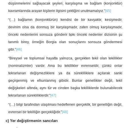
düşünmelerini sağlayacak şeyleri, karşılaşma ve bağlam (konjonktür)
kavramlarında arayan kişilerin ilgisini çektiğini unutmamalıyız.”
[45]
“(…) bağlamın (konjonktürün) kendisi de bir kavşaktır, kesişmedir,
devinim olsa da donmuş bir karşılaşmadır, zaten olmuş karşılaşmadır,
önceki nedenlerini sonsuza gönderir tıpkı önceki nedenler dizisinin şu
tanımlı birey, örneğin Borgia olan sonuçlarını sonsuza göndermesi
gibi.”
[46]
“Bireysel ve toplumsal hayatta yalnızca, gerçekten tekil olan tekillikler
(nominalizmler) vardır. Ama bu tekillikler evrenseldir, çünkü onlar
tekrarlanan değişmezliklere ya da sürekliliklere açılarak sanki
geçirgenmiş ve efsunlanmış gibidir. Bunlar genellikler değil, tekil
değişkeleri altında, aynı tür ve cinsten başka tekilliklerde bulunabilecek
tekrarlanan sürekliliklerdir.”
[47]
“(…) bilgi tarafından ulaşılması hedeflenen gerçeklik, bir genelliğin değil,
evrensel bir tekilliğin gerçekliğidir.”
[48]
c) Yer değiştirmenin sancıları