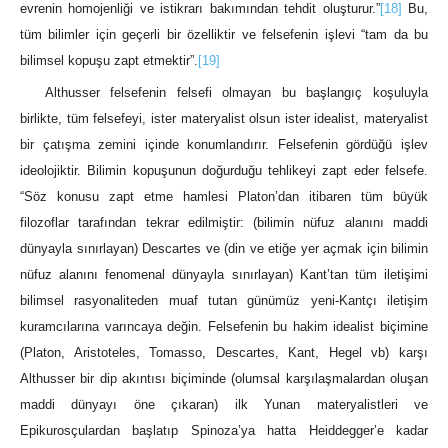
evrenin homojenliği ve istikrarı bakımından tehdit oluşturur.”
[18]
Bu,
tüm bilimler için geçerli bir özelliktir ve felsefenin işlevi “tam da bu
bilimsel kopuşu zapt etmektir”.
[19]
Althusser felsefenin felsefi olmayan bu başlangıç koşuluyla
birlikte, tüm felsefeyi, ister materyalist olsun ister idealist, materyalist
bir çatışma zemini içinde konumlandırır. Felsefenin gördüğü işlev
ideolojiktir. Bilimin kopuşunun doğurduğu tehlikeyi zapt eder felsefe.
“Söz konusu zapt etme hamlesi Platon’dan itibaren tüm büyük
filozoflar tarafından tekrar edilmiştir: (bilimin nüfuz alanını maddi
dünyayla sınırlayan) Descartes ve (din ve etiğe yer açmak için bilimin
nüfuz alanını fenomenal dünyayla sınırlayan) Kant’tan tüm iletişimi
bilimsel rasyonaliteden muaf tutan günümüz yeni-Kantçı iletişim
kuramcılarına varıncaya değin. Felsefenin bu hakim idealist biçimine
(Platon, Aristoteles, Tomasso, Descartes, Kant, Hegel vb) karşı
Althusser bir dip akıntısı biçiminde (olumsal karşılaşmalardan oluşan
maddi dünyayı öne çıkaran) ilk Yunan materyalistleri ve
Epikurosçulardan başlatıp Spinoza’ya hatta Heiddegger’e kadar