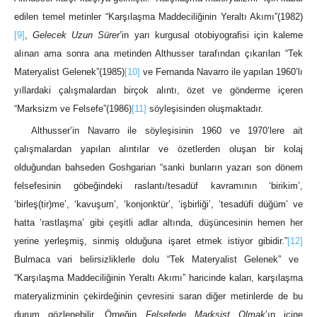
edilen temel metinler “Karşılaşma Maddeciliğinin Yeraltı Akımı”(1982)
[9]
,
Gelecek Uzun Sürer
’in yarı kurgusal otobiyografisi için kaleme
alınan ama sonra ana metinden Althusser tarafından çıkarılan “Tek
Materyalist Gelenek”(1985)
[10]
ve Fernanda Navarro ile yapılan 1960’lı
yıllardaki çalışmalardan birçok alıntı, özet ve gönderme içeren
“Marksizm ve Felsefe”(1986)
[11]
söyleşisinden oluşmaktadır.
Althusser’in Navarro ile söyleşisinin 1960 ve 1970’lere ait
çalışmalardan yapılan alıntılar ve özetlerden oluşan bir kolaj
olduğundan bahseden Goshgarian “sanki bunların yazarı son dönem
felsefesinin göbeğindeki raslantı/tesadüf kavramının ‘birikim’,
‘birleş(tir)me’, ‘kavuşum’, ‘konjonktür’, ‘işbirliği’, ‘tesadüfi düğüm’ ve
hatta ‘rastlaşma’ gibi çeşitli adlar altında, düşüncesinin hemen her
yerine yerleşmiş, sinmiş olduğuna işaret etmek istiyor gibidir.”
[12]
Bulmaca vari belirsizliklerle dolu “Tek Materyalist Gelenek” ve
“Karşılaşma Maddeciliğinin Yeraltı Akımı” haricinde kalan, karşılaşma
materyalizminin çekirdeğinin çevresini saran diğer metinlerde de bu
durum gözlenebilir. Örneğin
Felsefede Marksist Olmak
’ın içine