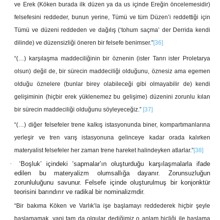
ve Erek (Köken burada ilk düzen ya da us içinde Ereğin öncelemesidir)
felsefesini reddeder, bunun yerine, Tümü ve tüm Düzen’i reddettiği için
Tümü ve düzeni reddeden ve dağılış (‘tohum saçma’ der Derrida kendi
dilinde) ve düzensizliği öneren bir felsefe benimser.”
[36]
“(…) karşılaşma maddeciliğinin bir öznenin (ister Tanrı ister Proletarya
olsun) değil de, bir sürecin maddeciliği olduğunu, öznesiz ama egemen
olduğu öznelere (bunlar birey olabileceği gibi olmayabilir de) kendi
gelişiminin (hiçbir erek yüklenemez bu gelişime) düzenini zorunlu kılan
bir sürecin maddeciliği olduğunu söyleyeceğiz.”
[37]
“(…) diğer felsefeler trene kalkış istasyonunda biner, kompartımanlarına
yerleşir ve tren varış istasyonuna gelinceye kadar orada kalırken
materyalist felsefeler her zaman trene hareket halindeyken atlarlar.”
[38]
·
‘Boşluk’ içindeki ‘sapmalar’ın oluşturduğu karşılaşmalarla ifade
edilen bu materyalizm olumsallığa dayanır. Zorunsuzluğun
zorunluluğunu savunur. Felsefe içinde oluşturulmuş bir konjonktür
teorisini barındırır ve radikal bir nominalizmdir.
“Bir bakıma Köken ve Varlık’la işe başlamayı reddederek hiçbir şeyle
başlamamak, yani tam da olgular dediğimiz o anlam hiçliği ile başlama