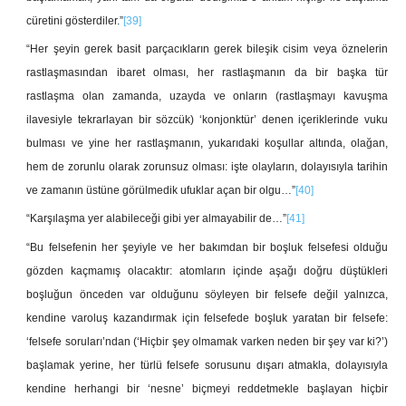
cüretini gösterdiler.”
[39]
“Her şeyin gerek basit parçacıkların gerek bileşik cisim veya öznelerin
rastlaşmasından ibaret olması, her rastlaşmanın da bir başka tür
rastlaşma olan zamanda, uzayda ve onların (rastlaşmayı kavuşma
ilavesiyle tekrarlayan bir sözcük) ‘konjonktür’ denen içeriklerinde vuku
bulması ve yine her rastlaşmanın, yukarıdaki koşullar altında, olağan,
hem de zorunlu olarak zorunsuz olması: işte olayların, dolayısıyla tarihin
ve zamanın üstüne görülmedik ufuklar açan bir olgu…”
[40]
“Karşılaşma yer alabileceği gibi yer almayabilir de…”
[41]
“Bu felsefenin her şeyiyle ve her bakımdan bir boşluk felsefesi olduğu
gözden kaçmamış olacaktır: atomların içinde aşağı doğru düştükleri
boşluğun önceden var olduğunu söyleyen bir felsefe değil yalnızca,
kendine varoluş kazandırmak için felsefede boşluk yaratan bir felsefe:
‘felsefe soruları’ndan (‘Hiçbir şey olmamak varken neden bir şey var ki?’)
başlamak yerine, her türlü felsefe sorusunu dışarı atmakla, dolayısıyla
kendine herhangi bir ‘nesne’ biçmeyi reddetmekle başlayan hiçbir