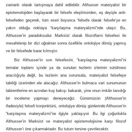
zamanlı olarak tartışmaya dahil edilebilir. Althusser materyalist bir
epistemolojiden başlayarak bir felsefe eleştirisinden, eş deyişle anti-
felsefeden geçerek, tüm eseri boyunca ‘felsefe olarak felsefe’ye en
yakın olduğu noktaya “karşılaşma materyalizmi”nde ulaşır. Bu,
Althusser’in paradoksudur. Marksist olarak filozofların felsefesi ile
mesafelenip bir dizi uğraktan sonra özellikle ontolojiye dönüş yapmış
ve bir felsefede karar kılmıştır.
Biz Althusser’in son felsefesini, “karşılaşma materyalizmi”ni
temalar toplamı içinde ya da sunulan tezlerin izlerinin sürülmesi
aracılığıyla değil, bu tezlerin ana sorunsala, materyalist felsefeye
tabiliği üzerinden ele alacağız. Althusser’in bulmaca vari sunumunun
labirentlerine en azından kuş bakışı bakarak, yine onun imkân tanıdığı
bir inceleme yapmayı deneyeceğiz. Günümüzün (Althusser’in
ifadesiyle) felsefi konjonktürü, ontolojiye dönüş günlerinde Althusser’in
“karşılaşma materyalizmi”ne ilgiyle yaklaşıyor. Bu ilgi çoğunlukla
Althusser’in Marksist ve materyalist epistemolojisine karşı filozof
Althusser’i öne çıkarmaktadır. Bu tutum tersine çevrilecektir.