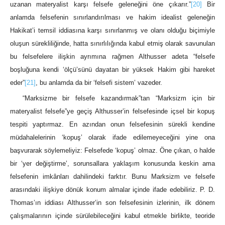
uzanan materyalist karşı felsefe geleneğini öne çıkarır.”
[20]
Bir
anlamda felsefenin sınırlandırılması ve hakim idealist geleneğin
Hakikat’i temsil iddiasına karşı sınırlanmış ve olanı olduğu biçimiyle
oluşun sürekliliğinde, hatta sınırlılığında kabul etmiş olarak savunulan
bu felsefelere ilişkin ayrımına rağmen Althusser adeta “felsefe
boşluğuna kendi ‘ölçü’sünü dayatan bir yüksek Hakim gibi hareket
eder”
[21]
, bu anlamda da bir ‘felsefi sistem’ vazeder.
“Marksizme bir felsefe kazandırmak”tan “Marksizm için bir
materyalist felsefe”ye geçiş Althusser’in felsefesinde içsel bir kopuş
tespiti yaptırmaz. En azından onun felsefesinin sürekli kendine
müdahalelerinin ‘kopuş’ olarak ifade edilemeyeceğini yine ona
başvurarak söylemeliyiz: Felsefede ‘kopuş’ olmaz. Öne çıkan, o halde
bir ‘yer değiştirme’, sorunsallara yaklaşım konusunda keskin ama
felsefenin imkânları dahilindeki farktır. Bunu Marksizm ve felsefe
arasındaki ilişkiye dönük konum almalar içinde ifade edebiliriz. P. D.
Thomas’ın iddiası Althusser’in son felsefesinin izlerinin, ilk dönem
çalışmalarının içinde sürülebileceğini kabul etmekle birlikte, teoride