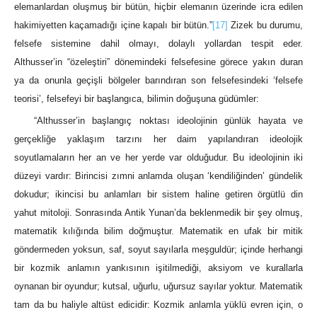
elemanlardan oluşmuş bir bütün, hiçbir elemanın üzerinde icra edilen
hakimiyetten kaçamadığı içine kapalı bir bütün.”
[17]
Zizek bu durumu,
felsefe sistemine dahil olmayı, dolaylı yollardan tespit eder.
Althusser’in “özeleştiri” dönemindeki felsefesine görece yakın duran
ya da onunla geçişli bölgeler barındıran son felsefesindeki ‘felsefe
teorisi’, felsefeyi bir başlangıca, bilimin doğuşuna güdümler:
“Althusser’in başlangıç noktası ideolojinin günlük hayata ve
gerçekliğe yaklaşım tarzını her daim yapılandıran ideolojik
soyutlamaların her an ve her yerde var olduğudur. Bu ideolojinin iki
düzeyi vardır: Birincisi zımni anlamda oluşan ‘kendiliğinden’ gündelik
dokudur; ikincisi bu anlamları bir sistem haline getiren örgütlü din
yahut mitoloji. Sonrasında Antik Yunan’da beklenmedik bir şey olmuş,
matematik kılığında bilim doğmuştur. Matematik en ufak bir mitik
göndermeden yoksun, saf, soyut sayılarla meşguldür; içinde herhangi
bir kozmik anlamın yankısının işitilmediği, aksiyom ve kurallarla
oynanan bir oyundur; kutsal, uğurlu, uğursuz sayılar yoktur. Matematik
tam da bu haliyle altüst edicidir: Kozmik anlamla yüklü evren için, o