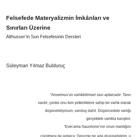
Felsefede Materyalizmin İmkânları ve
Sınırları Üzerine
Althusser’in Son Felsefesinin Dersleri
Süleyman Yılmaz Bulduruç
“Anselmus’un varlıkbilimsel savı aptalcadır: Tanrı
vardır; çünkü onu tüm yetkinliklere sahip bir varlık olarak
düşünebiliyorum, varoluş dahil. Düşüncedeki varlığı
ger
çekteki varlıkla karıştırır.
“Evet ama Gaunilone’nın onun mantığını
çürüt
mesi de aptalca: Denizde bir ada düşünebilirim, o