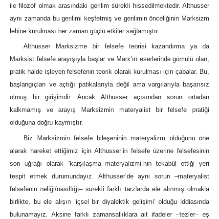
ile filozof olmak arasındaki gerilim sürekli hissedilmektedir. Althusser
aynı zamanda bu gerilimi keşfetmiş ve gerilimin önceliğinin Marksizm
lehine kurulması her zaman güçlü etkiler sağlamıştır.
Althusser Marksizme bir felsefe teorisi kazandırma ya da
Marksist felsefe arayışıyla başlar ve Marx’ın eserlerinde gömülü olan,
pratik halde işleyen felsefenin teorik olarak kurulması için çabalar. Bu,
başlangıçları ve açtığı patikalarıyla değil ama vargılarıyla başarısız
olmuş bir girişimdir. Ancak Althusser açısından sorun ortadan
kalkmamış ve arayış Marksizmin materyalist bir felsefe pratiği
olduğuna doğru kaymıştır.
Biz Marksizmin felsefe bileşeninin materyalizm olduğunu öne
alarak hareket ettiğimiz için Althusser’in felsefe üzerine felsefesinin
son uğrağı olarak “karşılaşma materyalizmi”nin tekabül ettiği yeri
tespit etmek durumundayız. Althusser’de aynı sorun –materyalist
felsefenin neliği/nasıllığı‒ sürekli farklı tarzlarda ele alınmış olmakla
birlikte, bu ele alışın ‘içsel bir diyalektik gelişimi’ olduğu iddiasında
bulunamayız. Aksine farklı zamansallıklara ait ifadeler –tezler‒ eş