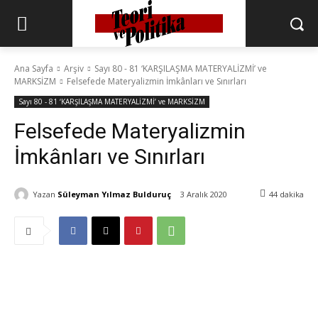
Ana Sayfa
Arşiv
Sayı 80 - 81 ‘KARŞILAŞMA MATERYALİZMİ’ ve
MARKSİZM
Felsefede Materyalizmin İmkânları ve Sınırları
Sayı 80 - 81 ‘KARŞILAŞMA MATERYALİZMİ’ ve MARKSİZM
Felsefede Materyalizmin
İmkânları ve Sınırları
Yazan
Süleyman Yılmaz Bulduruç
3 Aralık 2020
44
dakika