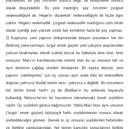
yükselirken, bir şey zincirinin sonucu değil, bir birleşmenin sonucu
olarak düşünülebilir. Bu yeni mantığın, şey zincirinin çizgisel
nedenselliğiyle de, Hegel’in ‘diyalektik’ nedenselliğiyle de hiçbir ilgisi
yoktur: Hegelci nedensellik, çizgisel nedensellik mantığının üstü örtülü
olarak içerdiği şeyi yüksek sesle ilan etmekten fazla bir şey yapmaz.
2) Kuşkusuz yeni yapının birleşmesinde bileşen unsurların her biri
(birikmiş para-sermaye, özgür emek güçleri yani çalışma araçlarından
yoksun bırakılanlar, teknik icatlar) bizzat bu halleriyle birer ürün, birer
sonuçtur. Marx’ın kanıtlamasında önemli olan bu üç unsurun tek ve
aynı durumun çağdaş ürünleri olmalarıdır: Bir başka deyişle, yeni
yapının ‘sabitleşmesi’ için üç unsuru aynı anda ilahi bir ereksellikle
doğuran yalnızca feodal üretim tarzı, yalnızca o değildir. Bu unsurların
her birinin kendi ‘tarih’i ya da (Balibar’ın bu anlamda başarıyla
kullandığı Nietzsche’nin bir kavramını tekrarlarsak) kendi soybilimi
vardır. Üç soybilimi görece bağımsızdır. Hatta Marx bize aynı unsurun
(‘özgür’ emek güçleri) bütünüyle farklı soybilimlerinin sonucu olarak
üretilebileceğini gösterir. Demek ki üç unsurun soybilimleri birbirinden
ve (birlikte varoluşlarından, her birinin karşılıklı sonuçlarının birlikte