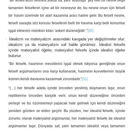
“Bir felsefi tezin nesnesi yoksa da, yani ‘koyduğu’ şey reel bir nesne değil
tamamen felsefenin içine ait bir nesneyse de, bu nesne onun için felsefi
bir hasım üzerinde bir alan kazanma aracı haline gelir. Bu felsefi nesne,
felsefi savaşta söz konusu felsefenin belli bir hasıma karşı belli konumlar
işgal etmesini mümkün kılan ‘askeri düzeneğidir’.”
[30]
·
İdealizm ve materyalizm arasındaki kavgada yer değiştirmeler olur:
idealizm ya da materyalizm saf halde görülmez. İdealist felsefe
içinde materyalist öğeler, materyalist felsefe içinde idealist öğeler
bulunur.
“Bir felsefe, hasmının mevzilerini işgal etmek istiyorsa gereğinde onun
felsefi argümanlarını ona karşı kullanarak, hasmının kuvvetlerinin büyük
kısmını kendi davasına kazanmak zorundadır.”
[31]
“(…) her felsefe adeta içinde önceden yenilmiş düşmanını taşır, onun
repliklerine önceden karşılık verir, onun kendi düzeneğine önceden
yerleşir ve bu özümsemeyi yapacak hale gelmek için kendi düzeneğini
yeniden gözden ve elden geçirir. Bu yüzden, her idealist felsefe, içinde
zorunlu olarak materyalist argümanlar, her materyalist felsefe de idealist
argümanlar taşır. Dünyada saf, yani tamamen idealist veya tamamen