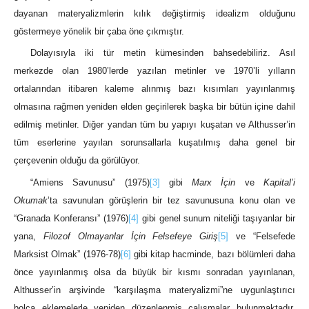
dayanan materyalizmlerin kılık değiştirmiş idealizm olduğunu
göstermeye yönelik bir çaba öne çıkmıştır.
Dolayısıyla iki tür metin kümesinden bahsedebiliriz. Asıl
merkezde olan 1980’lerde yazılan metinler ve 1970’li yılların
ortalarından itibaren kaleme alınmış bazı kısımları yayınlanmış
olmasına rağmen yeniden elden geçirilerek başka bir bütün içine dahil
edilmiş metinler. Diğer yandan tüm bu yapıyı kuşatan ve Althusser’in
tüm eserlerine yayılan sorunsallarla kuşatılmış daha genel bir
çerçevenin olduğu da görülüyor.
“Amiens Savunusu” (1975)
[3]
gibi
Marx İçin
ve
Kapital’i
Okumak
’ta savunulan görüşlerin bir tez savunusuna konu olan ve
“Granada Konferansı” (1976)
[4]
gibi genel sunum niteliği taşıyanlar bir
yana,
Filozof Olmayanlar İçin Felsefeye Giriş
[5]
ve “Felsefede
Marksist Olmak” (1976-78)
[6]
gibi kitap hacminde, bazı bölümleri daha
önce yayınlanmış olsa da büyük bir kısmı sonradan yayınlanan,
Althusser’in arşivinde “karşılaşma materyalizmi”ne uygunlaştırıcı
bolca eklemelerle yeniden düzenlenmiş çalışmalar bulunmaktadır.