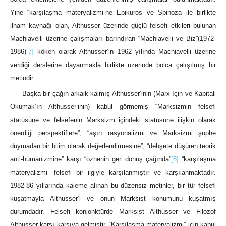
Yine “karşılaşma materyalizmi”ne Epikuros ve Spinoza ile birlikte
ilham kaynağı olan, Althusser üzerinde güçlü felsefi etkileri bulunan
Machiavelli üzerine çalışmaları barındıran “Machiavelli ve Biz”(1972-
1986)
[7]
köken olarak Althusser’in 1962 yılında Machiavelli üzerine
verdiği derslerine dayanmakla birlikte üzerinde bolca çalışılmış bir
metindir.
Başka bir çağın arkaik kalmış Althusser’inin (Marx İçin ve Kapitali
Okumak’ın Althusser’inin) kabul görmemiş “Marksizmin felsefi
statüsüne ve felsefenin Marksizm içindeki statüsüne ilişkin olarak
önerdiği perspektiflere”, “aşırı rasyonalizmi ve Marksizmi şüphe
duymadan bir bilim olarak değerlendirmesine”, “dehşete düşüren teorik
anti-hümanizmine” karşı “öznenin geri dönüş çağında”
[8]
“karşılaşma
materyalizmi” felsefi bir ilgiyle karşılanmıştır ve karşılanmaktadır.
1982-86 yıllarında kaleme alınan bu düzensiz metinler, bir tür felsefi
kuşatmayla Althusser’i ve onun Marksist konumunu kuşatmış
durumdadır. Felsefi konjonktürde Marksist Althusser ve Filozof
Althusser karşı karşıya gelmiştir. “Karşılaşma materyalizmi” için kabul