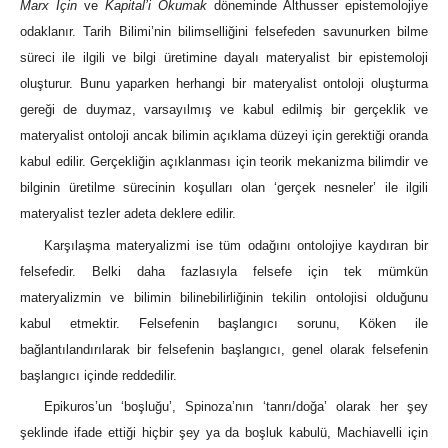
Marx İçin
ve
Kapital’i Okumak
döneminde Althusser epistemolojiye
odaklanır. Tarih Bilimi’nin bilimselliğini felsefeden savunurken bilme
süreci ile ilgili ve bilgi üretimine dayalı materyalist bir epistemoloji
oluşturur. Bunu yaparken herhangi bir materyalist ontoloji oluşturma
gereği de duymaz, varsayılmış ve kabul edilmiş bir gerçeklik ve
materyalist ontoloji ancak bilimin açıklama düzeyi için gerektiği oranda
kabul edilir. Gerçekliğin açıklanması için teorik mekanizma bilimdir ve
bilginin üretilme sürecinin koşulları olan ‘gerçek nesneler’ ile ilgili
materyalist tezler adeta deklere edilir.
Karşılaşma materyalizmi ise tüm odağını ontolojiye kaydıran bir
felsefedir. Belki daha fazlasıyla felsefe için tek mümkün
materyalizmin ve bilimin bilinebilirliğinin tekilin ontolojisi olduğunu
kabul etmektir. Felsefenin başlangıcı sorunu, Köken ile
bağlantılandırılarak bir felsefenin başlangıcı, genel olarak felsefenin
başlangıcı içinde reddedilir.
Epikuros’un ‘boşluğu’, Spinoza’nın ‘tanrı/doğa’ olarak her şey
şeklinde ifade ettiği hiçbir şey ya da boşluk kabulü, Machiavelli için