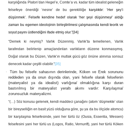
karşılığında Platon’dan Hegel’e, Comte’a vs. kadar tüm idealist geleneğin
felsefeye önerdiği ‘nesne’ de bu gerekliliğe
karşılıktır: ‘Her şey’i
düşünmek’. Felsefe kendine hedef olarak ‘her şeyi düşünmeyi’ aldığı
zaman bu egemen ideolojinin birleştirilmesi çalışmasında kendi teorik ve
soyut payını üstlendiğini ifade etmiş olur.”
[34]
“Demek ki neymiş? Varlık Düzenmiş. Varlık’ta temellenen, Varlık
tarafından belirlenip amaçlandırılan varlıkların düzene konmasıymış.
Doğal olarak bu Düzen, Varlık’ın mutlak gücü göz önüne alınırsa sonsuz
denecek kadar çeşitli olabilir.”
[35]
·
Tüm bu felsefe sahasının derinlerinde, Köken ve Erek sorununu
reddeden ya da onun dışında olan, yani felsefe olarak felsefenin
(materyalist ya da idealist) varlığına/ olmaklığına karşı duran
bastırılmış bir materyalist yeraltı akımı vardır: Karşılaşma/
zorunsuzluk materyalizmi.
“(…) Söz konusu gelenek, kendi maddeci çanağını (atom ‘düşmekte’ olan
bir bireyselliğin en basit yüzü olduğuna göre, şu ya da bu ölçüde atomcu)
bir karşılaşma felsefesinde, yani her türlü öz (Ousia, Essentia, Wessen)
felsefesini yani her türlü us (Logos, Ratio, Vernunft), yani her türlü Köken