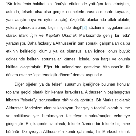
“Bir felsefenin hakikatinin tümüyle etkilerinde yattığını fark etmiştim;
aslında, felsefe olsa olsa gerçek nesnelerle arasına mesafe koyarak,
yani araştırmaya ve eyleme açtığı özgürlük alanlarında etkili olabilir,
yoksa yalnızca sunuş biçimi içinde değil”
[2]
sözlerinin uygulanması
olarak
Marx İçin
ve
Kapital’i Okumak
Marksizmde geniş bir ‘etki’
yaratmıştır. Daha fazlasıyla Althusser’in tüm sonraki çalışmaları da bu
etkinin belirlediği olumlu ya da olumsuz alan içinde, onun büyük
gölgesinde beliren ‘sorunsallar’ kümesi içinde, ona karşı ve onunla
birlikte olagelmiştir. Eğer bir adlandırma gerekirse Althusser’in ilk
dönem eserine “epistemolojik dönem” demek uygundur.
Diğer öğeleri ya da felsefi sunumun içeriğinde bulunan konular
toplamı geçici olarak bir kenara bırakılırsa, Althusser’in başlangıçtan
itibaren “felsefe”yi sorunsallaştırdığını da görürüz. Bir Marksist olarak
Althusser, Marksizm alanını kaplayan “her şeyin teorisi” olarak bilime
ve politikaya yer bırakmayan felsefeye sınırlar/marjlar çekmeye
girişmiştir. Bu, kaçınılmaz olarak, felsefe üzerine bir felsefe biçimine
bürünür. Dolayısıyla Althusser’in kendi şahsında, bir Marksist olmak