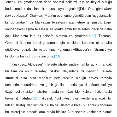
“önceki çalışmalarından daha sonraki gelişimi için belirleyici olduğu
kadar mutlak da olan bir kopuş hayata geçirdiği”dir. Ona göre
Marx
İçin
ve
Kapital’i Okumak,
Marx’ın eserlerine gömülü olan “uygulanabilir
bir durumdaki” bir Marksizm felsefesini izah etme girişimidir. Diğer
yandan karşılaşma felsefesi ise Marksizmin bir felsefesi değil de daha
çok Marksizm için bir felsefe olmaya çalışmaktadır.
[22]
Thomas,
Gramsci üzerine kendi çalışması için bu ikinci konumu alttan alta
güdüleyici olarak alır ve bu ikinci konumun Althusser’inin Gramsci’ye
bir dönüş barındırdığını savunur.
[23]
Kuşkusuz Althusser’in felsefe stratejisindeki farklar açıktır, ancak
bu tam da onun felsefeyi “Askeri deyimlerle bir devrimci felsefe
stratejisi olsa olsa Mao’nun pek düşkün olduğu savaş tarzıyla
şehirlerin kuşatılması ve şehir gerillası teorisi ya da Machiavelli’ye
özgü politik-askeri strateji tarzlarını (özellikle kaleler hakkındaki
teorisini) hatırlatır”
[24]
diyerek “politikleştirdiği” yerde aranacak bir
felsefi strateji değişimidir. Şu halde ‘sistem’e karşı bu sonucu doğuran
bu stratejinin oradaki arazlarıyla birlikte Althusser’in kesintisiz olarak