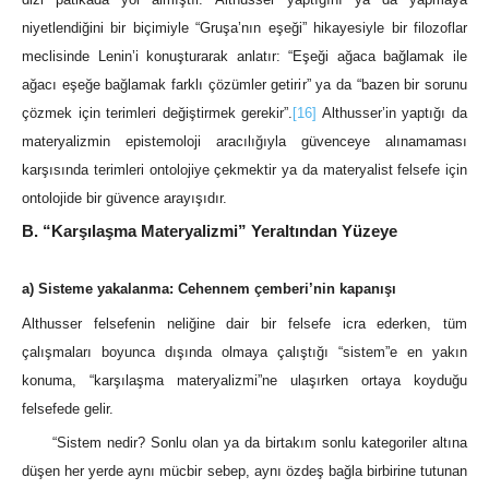
niyetlendiğini bir biçimiyle “Gruşa’nın eşeği” hikayesiyle bir filozoflar
meclisinde Lenin’i konuşturarak anlatır: “Eşeği ağaca bağlamak ile
ağacı eşeğe bağlamak farklı çözümler getirir” ya da “bazen bir sorunu
çözmek için terimleri değiştirmek gerekir”.
[16]
Althusser’in yaptığı da
materyalizmin epistemoloji aracılığıyla güvenceye alınamaması
karşısında terimleri ontolojiye çekmektir ya da materyalist felsefe için
ontolojide bir güvence arayışıdır.
B. “Karşılaşma Materyalizmi” Yeraltından Yüzeye
a) Sisteme yakalanma: Cehennem çemberi’nin kapanışı
Althusser felsefenin neliğine dair bir felsefe icra ederken, tüm
çalışmaları boyunca dışında olmaya çalıştığı “sistem”e en yakın
konuma, “karşılaşma materyalizmi”ne ulaşırken ortaya koyduğu
felsefede gelir.
“Sistem nedir? Sonlu olan ya da birtakım sonlu kategoriler altına
düşen her yerde aynı mücbir sebep, aynı özdeş bağla birbirine tutunan