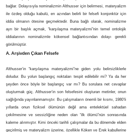
bağlar. Dolayısıyla nominalizmin Althusser için belirmesi, materyalizm
ile özdeş olduğu kabulü, en azından belirli bir felsefi konjonktür için
iddia olmanın ötesine geçmektedir. Buna bağlı olarak, nominalizme
ayrı bir başlık açmak, “karşılaşma materyalizmi”nin temel ontolojik
iddialarının nominalizmle kökensel bağlantısından dolayı gerekli
görülmüştür.
A. Arşivden Çıkan Felsefe
Althusser’in “karşılaşma materyalizmi”ne giden yolu belirsizliklerle
doludur. Bu yolun başlangıç noktaları tespit edilebilir mi? Ya da her
şeyden önce böyle bir başlangıç var mı? Bu sorulara net cevaplar
oluşturmak güç. Althusser’in son felsefesini oluşturan metinler, onun
sağlığında yayınlanmamıştır. Bu çalışmaların önemli bir kısmı, 1980’li
yıllarda onun fiziksel ölümünün değil ama entelektüel sahadan
çekilmesine ve sessizliğine neden olan “ilk ölümü”nün sonrasında
kaleme alınmıştır. Kimi önceki tarihli çalışmalar da bu dönemde elden
geçirilmiş ve materyalizm üzerine, özellikle Köken ve Erek kabullerine