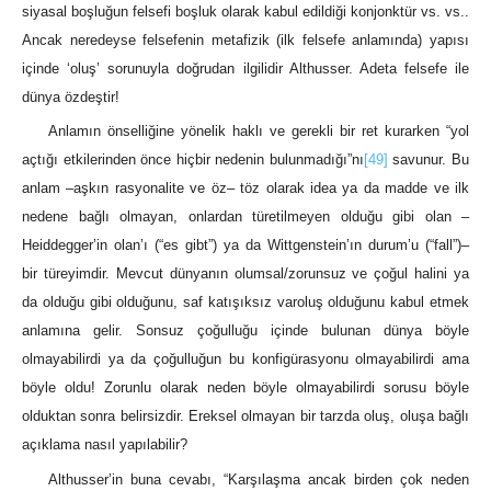
siyasal boşluğun felsefi boşluk olarak kabul edildiği konjonktür vs. vs..
Ancak neredeyse felsefenin metafizik (ilk felsefe anlamında) yapısı
içinde ‘oluş’ sorunuyla doğrudan ilgilidir Althusser. Adeta felsefe ile
dünya özdeştir!
Anlamın önselliğine yönelik haklı ve gerekli bir ret kurarken “yol
açtığı etkilerinden önce hiçbir nedenin bulunmadığı”nı
[49]
savunur. Bu
anlam ‒aşkın rasyonalite ve öz‒ töz olarak idea ya da madde ve ilk
nedene bağlı olmayan, onlardan türetilmeyen olduğu gibi olan –
Heiddegger’in olan’ı (“es gibt”) ya da Wittgenstein’ın durum’u (“fall”)‒
bir türeyimdir. Mevcut dünyanın olumsal/zorunsuz ve çoğul halini ya
da olduğu gibi olduğunu, saf katışıksız varoluş olduğunu kabul etmek
anlamına gelir. Sonsuz çoğulluğu içinde bulunan dünya böyle
olmayabilirdi ya da çoğulluğun bu konfigürasyonu olmayabilirdi ama
böyle oldu! Zorunlu olarak neden böyle olmayabilirdi sorusu böyle
olduktan sonra belirsizdir. Ereksel olmayan bir tarzda oluş, oluşa bağlı
açıklama nasıl yapılabilir?
Althusser’in buna cevabı, “Karşılaşma ancak birden çok neden