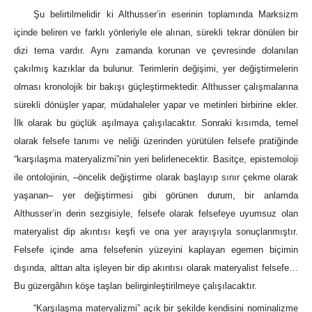
Şu belirtilmelidir ki Althusser’in eserinin toplamında Marksizm
içinde beliren ve farklı yönleriyle ele alınan, sürekli tekrar dönülen bir
dizi tema vardır. Aynı zamanda korunan ve çevresinde dolanılan
çakılmış kazıklar da bulunur. Terimlerin değişimi, yer değiştirmelerin
olması kronolojik bir bakışı güçleştirmektedir. Althusser çalışmalarına
sürekli dönüşler yapar, müdahaleler yapar ve metinleri birbirine ekler.
İlk olarak bu güçlük aşılmaya çalışılacaktır. Sonraki kısımda, temel
olarak felsefe tanımı ve neliği üzerinden yürütülen felsefe pratiğinde
“karşılaşma materyalizmi”nin yeri belirlenecektir. Basitçe, epistemoloji
ile ontolojinin, –öncelik değiştirme olarak başlayıp sınır çekme olarak
yaşanan‒ yer değiştirmesi gibi görünen durum, bir anlamda
Althusser’in derin sezgisiyle, felsefe olarak felsefeye uyumsuz olan
materyalist dip akıntısı keşfi ve ona yer arayışıyla sonuçlanmıştır.
Felsefe içinde ama felsefenin yüzeyini kaplayan egemen biçimin
dışında, alttan alta işleyen bir dip akıntısı olarak materyalist felsefe…
Bu güzergâhın köşe taşları belirginleştirilmeye çalışılacaktır.
“Karşılaşma materyalizmi” açık bir şekilde kendisini nominalizme