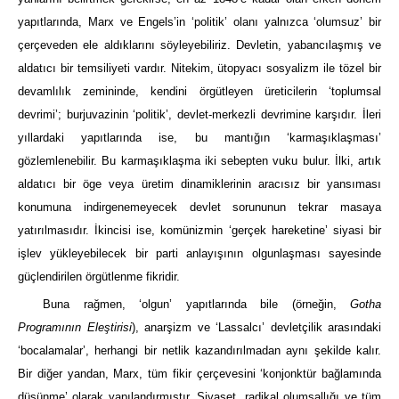
yapıtlarında, Marx ve Engels’in ‘politik’ olanı yalnızca ‘olumsuz’ bir
çerçeveden ele aldıklarını söyleyebiliriz. Devletin, yabancılaşmış ve
aldatıcı bir temsiliyeti vardır. Nitekim, ütopyacı sosyalizm ile tözel bir
devamlılık zemininde, kendini örgütleyen üreticilerin ‘toplumsal
devrimi’; burjuvazinin ‘politik’, devlet-merkezli devrimine karşıdır. İleri
yıllardaki yapıtlarında ise, bu mantığın ‘karmaşıklaşması’
gözlemlenebilir. Bu karmaşıklaşma iki sebepten vuku bulur. İlki, artık
aldatıcı bir öge veya üretim dinamiklerinin aracısız bir yansıması
konumuna indirgenemeyecek devlet sorununun tekrar masaya
yatırılmasıdır. İkincisi ise, komünizmin ‘gerçek hareketine’ siyasi bir
işlev yükleyebilecek bir parti anlayışının olgunlaşması sayesinde
güçlendirilen örgütlenme fikridir.
Buna rağmen, ‘olgun’ yapıtlarında bile (örneğin,
Gotha
Programının Eleştirisi
), anarşizm ve ‘Lassalcı’ devletçilik arasındaki
‘bocalamalar’, herhangi bir netlik kazandırılmadan aynı şekilde kalır.
Bir diğer yandan, Marx, tüm fikir çerçevesini ‘konjonktür bağlamında
düşünme’ olarak yapılandırmıştır. Siyaset, radikal olumsallığı ve tüm