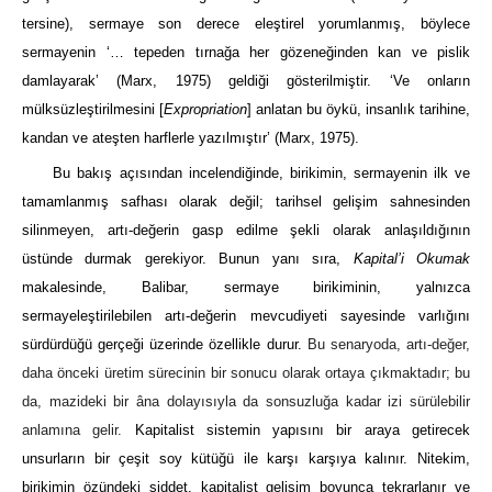
tersine), sermaye son derece eleştirel yorumlanmış, böylece
sermayenin ‘… tepeden tırnağa her gözeneğinden kan ve pislik
damlayarak’
(Marx, 1975)
geldiği gösterilmiştir. ‘Ve onların
mülksüzleştirilmesini [
Expropriation
] anlatan bu öykü, insanlık tarihine,
kandan ve ateşten harflerle yazılmıştır’
(Marx, 1975)
.
Bu bakış açısından incelendiğinde, birikimin, sermayenin ilk ve
tamamlanmış safhası olarak değil; tarihsel gelişim sahnesinden
silinmeyen, artı-değerin gasp edilme şekli olarak anlaşıldığının
üstünde durmak gerekiyor. Bunun yanı sıra,
Kapital’i Okumak
makalesinde, Balibar, sermaye birikiminin, yalnızca
sermayeleştirilebilen artı-değerin mevcudiyeti sayesinde varlığını
sürdürdüğü gerçeği üzerinde özellikle durur.
Bu senaryoda, artı-değer,
daha önceki üretim sürecinin bir sonucu olarak ortaya çıkmaktadır; bu
da, mazideki bir âna dolayısıyla da sonsuzluğa kadar izi sürülebilir
anlamına gelir.
Kapitalist sistemin yapısını bir araya getirecek
unsurların bir çeşit soy kütüğü ile karşı karşıya kalınır. Nitekim,
birikimin özündeki şiddet, kapitalist gelişim boyunca tekrarlanır ve