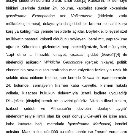
dolaylı şiddetten sorumlu olarak izhar eder.
[3]
Kapital
’in, ilk sermaye
birikimi üzerinde durulan 24. bölümü, kapitalist sürecin kökeninde
gewaltsame Expropriation der Volksmasse
(kitlelerin zorla
mülksüzleştirilmesi),
dolayısıyla da şiddetli bir kırılma ile nasıl karşı
karşıya kaldığımızı yerinde tespitlerle açıklar. Böylelikle, bireysel özel
mülkiyetin pastoral kökenli olduğunu söyleyen liberal mit, yapısöküme
uğratılır. Kökenlerini gözlerimizi açıp incelediğimizde, özel mülkiyetin,
‘zapt etme … hırsızlık, cinayet, kısacası şiddet [
Gewalt
]’
[4]
ile
nitelendiği aşikardır.
Wirkliche Geschichte
(gerçek hikaye),
politik
ekonominin savunucuları tarafından masumiyetten fazlasıyla uzak bir
şekilde iddia edilenin tersine, son kertede
Gewalt
ile işaretlenmiştir.
24. bölümde, sermayenin kısmen kaba kuvvetle, kısmen hukuki
yollarla, kısacası hukukun dolayımıyla ücretli işçilere uyguladığı
Disziplin
’in (disiplin) berrak bir tasvirini görürüz. Nitekim ilksel birikim,
fiziksel şiddeti ve Althusser’in ‘devletin ideolojik aygıtı’
nitelendirmesiyle ilintili olan bir çeşit dönüşlü
Gewalt
’i de içine alan,
kaba kuvvete bağlı metotlarla
[gewaltsame Methoden]
kendini
geliştirir. Marx’ın ileri sürdüğü bu diğer tarihte ise (‘resmi’ yorumların