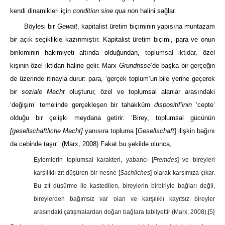
kendi dinamikleri için
condition sine qua non
halini sağlar.
Böylesi bir
Gewalt
, kapitalist üretim biçiminin yapısına muntazam
bir açık seçiklikle kazınmıştır. Kapitalist üretim biçimi, para ve onun
birikiminin hakimiyeti altında olduğundan,
toplumsal iktidar
, özel
kişinin özel iktidarı haline gelir. Marx
Grundrisse
’de başka bir gerçeğin
de üzerinde itinayla durur: para, ‘gerçek toplum’un bile yerine geçerek
bir
soziale Macht
oluşturur, özel ve toplumsal alanlar arasındaki
‘değişim’ temelinde gerçekleşen bir tahakküm
dispositif’inin
‘cepte’
olduğu bir çelişki meydana getirir. ‘Birey, toplumsal gücünün
[gesellschaftliche Macht]
yanısıra topluma [
Gesellschaft
] ilişkin bağını
da cebinde taşır.’
(Marx, 2008)
Fakat bu şekilde olunca,
Eylemlerin toplumsal karakteri, yabancı [
Fremdes
] ve bireyleri
karşılıklı zıt düşüren bir nesne [
Sachliches
] olarak karşımıza çıkar.
Bu zıt düşürme ile kastedilen, bireylerin birbiriyle bağları değil,
bireylerden bağımsız var olan ve karşılıklı kayıtsız bireyler
arasındaki çatışmalardan doğan bağlara tabiiyettir
(Marx, 2008)
.
[5]