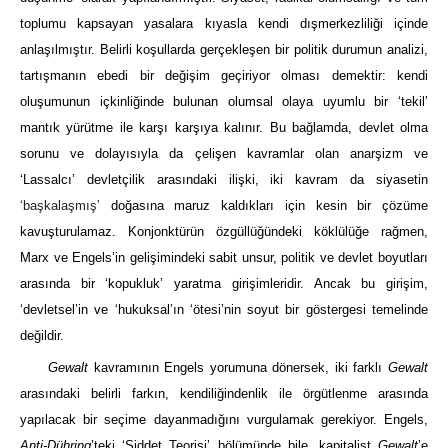
toplumu kapsayan yasalara kıyasla kendi dışmerkezliliği içinde
anlaşılmıştır. Belirli koşullarda gerçekleşen bir politik durumun analizi,
tartışmanın ebedi bir değişim geçiriyor olması demektir: kendi
oluşumunun içkinliğinde bulunan olumsal olaya uyumlu bir ‘tekil’
mantık yürütme ile karşı karşıya kalınır. Bu bağlamda, devlet olma
sorunu ve dolayısıyla da çelişen kavramlar olan anarşizm ve
‘Lassalcı’ devletçilik arasındaki ilişki, iki kavram da siyasetin
‘başkalaşmış’
doğasına maruz kaldıkları için kesin bir çözüme
kavuşturulamaz. Konjonktürün özgüllüğündeki köklülüğe rağmen,
Marx ve Engels’in gelişimindeki sabit unsur, politik ve devlet boyutları
arasında bir ‘kopukluk’ yaratma girişimleridir. Ancak bu girişim,
‘devletsel’in ve ‘hukuksal’ın ‘ötesi’nin soyut bir göstergesi temelinde
değildir.
Gewalt
kavramının Engels yorumuna dönersek, iki farklı
Gewalt
arasındaki belirli farkın, kendiliğindenlik ile örgütlenme arasında
yapılacak bir seçime dayanmadığını vurgulamak gerekiyor. Engels,
Anti-Dühring
’teki ‘Şiddet Teorisi’ bölümünde bile, kapitalist
Gewalt
’e