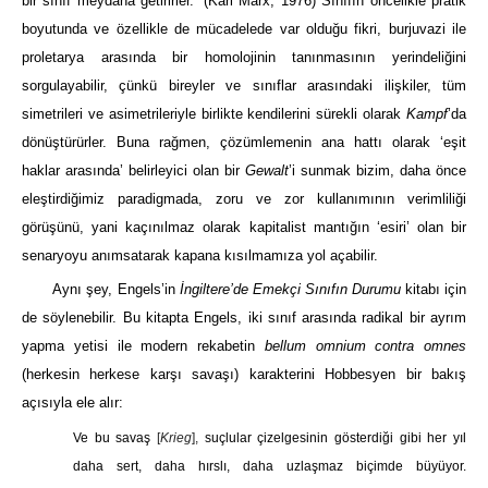
bir sınıf meydana getirirler.’
(Karl Marx, 1976)
Sınıfın öncelikle pratik
boyutunda ve özellikle de mücadelede var olduğu fikri, burjuvazi ile
proletarya arasında bir homolojinin tanınmasının yerindeliğini
sorgulayabilir, çünkü bireyler ve sınıflar arasındaki ilişkiler, tüm
simetrileri ve asimetrileriyle birlikte kendilerini sürekli olarak
Kampf
’da
dönüştürürler. Buna rağmen, çözümlemenin ana hattı olarak ‘eşit
haklar arasında’ belirleyici olan bir
Gewalt
’i sunmak bizim, daha önce
eleştirdiğimiz paradigmada, zoru ve zor
kullanımının verimliliği
görüşünü, yani kaçınılmaz olarak kapitalist mantığın ‘esiri’ olan bir
senaryoyu anımsatarak kapana kısılmamıza yol açabilir.
Aynı şey, Engels’in
İngiltere’de Emekçi Sınıfın Durumu
kitabı için
de söylenebilir. Bu kitapta Engels, iki sınıf arasında radikal bir ayrım
yapma yetisi ile modern rekabetin
bellum omnium contra omnes
(herkesin herkese karşı savaşı) karakterini Hobbesyen bir bakış
açısıyla ele alır:
Ve bu savaş
[
Krieg
],
suçlular çizelgesinin gösterdiği gibi her yıl
daha sert, daha hırslı, daha uzlaşmaz biçimde büyüyor.