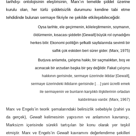
tarihdışı ontolojisinin eleştirisinin, Marx’ın temelde şiddet üzerine
kurulu olan, her türlü şiddetsizlik durumunu kendine tabi etme
tehdidinde bulunan sermaye fikriyle ne şekilde etkileşebileceğidir.
Oysa tarihte, ele geçirmenin, köleleştirmenin, soymanın,
öldürmenin, kısacası şiddetin [Gewalt] büyük rol oynadığını
herkes bilir. Ekonomi politiğin şefkatli sayfalarında sevimli bir
saflık çok eskiden beri sürer gider.
(Marx, 1975)
Burjuva anlamda, çalışma hakkı, bir saçmalıktan, boş ve
acınacak bir arzudan başka bir şey değildir. Fakat
çalışma
hakkının gerisinde, sermaye üzerinde iktidar [Gewalt],
sermaye üzerindeki iktidarın gerisinde [. . .] yani ücretli emek
ile sermayenin ve bunların karşılıklı ilişkilerinin ortadan
kaldırılması vardır.
(Marx, 1967)
Marx ve Engels’in teorik şemalarındaki belirsizlik sebebiyle (zahiri ya
da gerçek),
Gewalt
kelimesinin yapısının ve anlamının kavranışı,
Marksizm içerisinde sürekli tartışılan bir konu olarak yer teşkil
etmiştir. Marx ve Engels’in
Gewalt
kavramını değerlendirme şekilleri