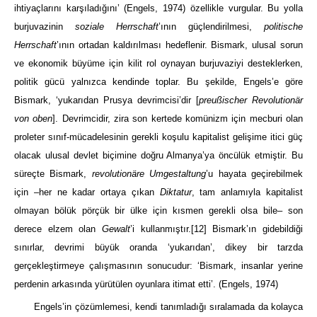
ihtiyaçlarını karşıladığını’
(Engels, 1974)
özellikle vurgular. Bu yolla
burjuvazinin
soziale Herrschaft
’ının güçlendirilmesi,
politische
Herrschaft
’ının ortadan kaldırılması hedeflenir. Bismark, ulusal sorun
ve ekonomik büyüme için kilit rol oynayan burjuvaziyi desteklerken,
politik gücü yalnızca kendinde toplar. Bu şekilde, Engels’e göre
Bismark, ‘yukarıdan Prusya devrimcisi’dir [
preußischer Revolutionär
von oben
]. Devrimcidir, zira son kertede komünizm için mecburi olan
proleter sınıf-mücadelesinin gerekli koşulu kapitalist gelişime itici güç
olacak ulusal devlet biçimine doğru Almanya’ya öncülük etmiştir. Bu
süreçte Bismark,
revolutionäre Umgestaltung
’u hayata geçirebilmek
için ‒her ne kadar ortaya çıkan
Diktatur
, tam anlamıyla kapitalist
olmayan bölük pörçük bir ülke için kısmen gerekli olsa bile‒ son
derece elzem olan
Gewalt
’i kullanmıştır.
[12]
Bismark’ın gidebildiği
sınırlar, devrimi büyük oranda ‘yukarıdan’, dikey bir tarzda
gerçekleştirmeye çalışmasının sonucudur: ‘Bismark, insanlar yerine
perdenin arkasında yürütülen oyunlara itimat etti’.
(Engels, 1974)
Engels’in çözümlemesi, kendi tanımladığı sıralamada da kolayca