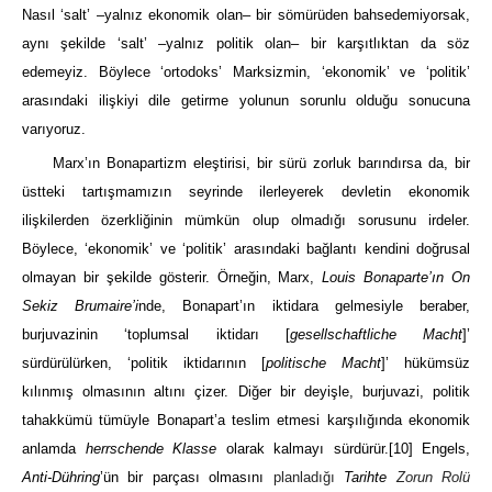
Nasıl ‘salt’ ‒yalnız ekonomik olan‒ bir sömürüden bahsedemiyorsak,
aynı şekilde ‘salt’ ‒yalnız politik olan‒ bir karşıtlıktan da söz
edemeyiz. Böylece ‘ortodoks’ Marksizmin, ‘ekonomik’ ve ‘politik’
arasındaki ilişkiyi dile getirme yolunun sorunlu olduğu sonucuna
varıyoruz.
Marx’ın Bonapartizm eleştirisi, bir sürü zorluk barındırsa da, bir
üstteki tartışmamızın seyrinde ilerleyerek devletin ekonomik
ilişkilerden özerkliğinin mümkün olup olmadığı sorusunu irdeler.
Böylece, ‘ekonomik’ ve ‘politik’ arasındaki bağlantı kendini doğrusal
olmayan bir şekilde gösterir. Örneğin, Marx,
Louis Bonaparte’ın On
Sekiz Brumaire’i
nde, Bonapart’ın iktidara gelmesiyle beraber,
burjuvazinin ‘toplumsal iktidarı [
gesellschaftliche Macht
]’
sürdürülürken, ‘politik iktidarının [
politische Macht
]’ hükümsüz
kılınmış olmasının altını çizer. Diğer bir deyişle, burjuvazi, politik
tahakkümü tümüyle Bonapart’a teslim etmesi karşılığında ekonomik
anlamda
herrschende Klasse
olarak kalmayı sürdürür.
[10]
Engels,
Anti-Dühring
’ün bir parçası olmasını
planladığı
Tarihte
Zorun Rolü