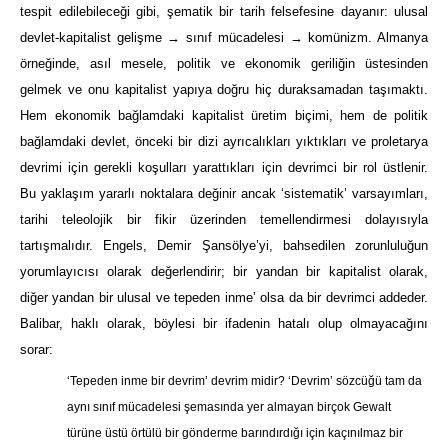
tespit edilebileceği gibi, şematik bir tarih felsefesine dayanır: ulusal
devlet-kapitalist gelişme → sınıf mücadelesi → komünizm. Almanya
örneğinde, asıl mesele, politik ve ekonomik geriliğin üstesinden
gelmek ve onu kapitalist yapıya doğru hiç duraksamadan taşımaktı.
Hem ekonomik bağlamdaki kapitalist üretim biçimi, hem de politik
bağlamdaki devlet, önceki bir dizi ayrıcalıkları yıktıkları ve proletarya
devrimi için gerekli koşulları yarattıkları için devrimci bir rol üstlenir.
Bu yaklaşım yararlı noktalara değinir ancak ‘sistematik’ varsayımları,
tarihi teleolojik bir fikir üzerinden temellendirmesi dolayısıyla
tartışmalıdır. Engels, Demir Şansölye’yi, bahsedilen zorunluluğun
yorumlayıcısı olarak değerlendirir; bir yandan bir kapitalist olarak,
diğer yandan bir ulusal ve tepeden inme’ olsa da bir devrimci addeder.
Balibar, haklı olarak, böylesi bir ifadenin hatalı olup olmayacağını
sorar:
‘Tepeden inme bir devrim’ devrim midir? ‘Devrim’ sözcüğü tam da
aynı sınıf mücadelesi şemasında yer almayan birçok Gewalt
türüne üstü örtülü bir gönderme barındırdığı için kaçınılmaz bir