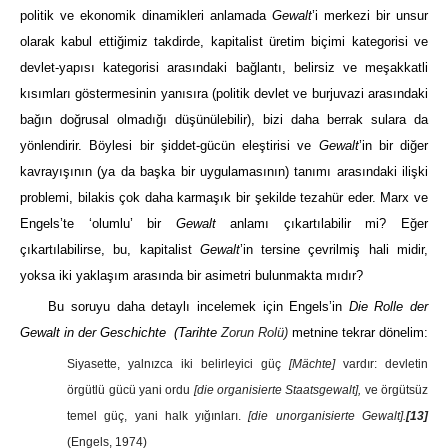
politik ve ekonomik dinamikleri anlamada
Gewalt
’i merkezi bir unsur
olarak kabul ettiğimiz takdirde, kapitalist üretim biçimi kategorisi ve
devlet-yapısı kategorisi arasındaki bağlantı, belirsiz ve meşakkatli
kısımları göstermesinin yanısıra (politik devlet ve burjuvazi arasındaki
bağın doğrusal olmadığı düşünülebilir), bizi daha berrak sulara da
yönlendirir. Böylesi bir şiddet-gücün eleştirisi ve
Gewalt
’in bir diğer
kavrayışının (ya da başka bir uygulamasının) tanımı arasındaki ilişki
problemi, bilakis çok daha karmaşık bir şekilde tezahür eder. Marx ve
Engels’te ‘olumlu’ bir
Gewalt
anlamı çıkartılabilir mi? Eğer
çıkartılabilirse, bu, kapitalist
Gewalt
’in tersine çevrilmiş hali midir,
yoksa iki yaklaşım arasında bir asimetri bulunmakta mıdır?
Bu soruyu daha detaylı incelemek için Engels’in
Die Rolle der
Gewalt in der Geschichte
(Tarihte
Zorun Rolü)
metnine tekrar dönelim:
Siyasette, yalnızca iki belirleyici güç
[Mächte]
vardır: devletin
örgütlü gücü yani ordu
[die organisierte Staatsgewalt],
ve örgütsüz
temel güç, yani halk yığınları.
[die unorganisierte Gewalt].
[13]
(Engels, 1974)