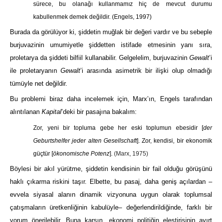
sürece, bu olanağı kullanmamız hiç de mevcut durumu
kabullenmek demek değildir.
(Engels, 1997)
Burada da görülüyor ki, şiddetin muğlak bir değeri vardır ve bu sebeple
burjuvazinin umumiyetle şiddetten istifade etmesinin yanı sıra,
proletarya da şiddeti bilfiil kullanabilir. Gelgelelim, burjuvazinin
Gewalt
’i
ile proletaryanın
Gewalt
’i arasında asimetrik bir ilişki olup olmadığı
tümüyle net değildir.
Bu problemi biraz daha incelemek için, Marx’ın, Engels tarafından
alıntılanan
Kapital
’deki bir pasajına bakalım:
Zor, yeni bir topluma gebe her eski toplumun ebesidir [
der
Geburtshelfer jeder alten Gesellschaft
]. Zor, kendisi, bir ekonomik
güçtür [
ökonomische Potenz
].
(Marx, 1975)
Böylesi bir akıl yürütme, şiddetin kendisinin bir fail olduğu görüşünü
haklı çıkarma riskini taşır. Elbette, bu pasaj, daha geniş açılardan ‒
evvela siyasal alanın dinamik vizyonuna uygun olarak toplumsal
çatışmaların üretkenliğinin kabulüyle‒ değerlendirildiğinde, farklı bir
yorum önerilebilir. Buna karşın, ekonomi politiğin eleştirisinin ayırt