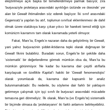
eleştirilmeye açık başka bir temellendirmeye parmak basıyor, zira
‘burjuvaziyle proletarya arasındaki ayrıklığın üstünde ve ötesinde’ yer
alan bir
Gewalt
ihtimalinden söz ederek başlıyor. İki sınıf arasındaki
Gegensatz
’a yapılan bu atıf, toplumun sınıfsal eklemlenmesi de dahil
olmak üzere statükoya karşı çıkan yıkıcı bir hareketi temsil ettiği için
komünizm kavramını tam olarak kavramada yeterli olmuyor.
Fakat, Marx’ta, Engels’e nazaran daha da geliştirilmiş bir
Gewalt,
yani yalnız burjuvazinin şiddet-iktidarına tepki olarak doğmayan bir
Gewalt
fikrini bulabiliriz. Buradaki sorun, Engels’te bir şekilde daha
‘sistematik’ bir değerlendirme görmek mümkün olsa da, Marx’ta bu
mümkün görünmüyor. Ne kadar bu kavrama dair çeşitli atıflarla
karşılaşsak ve özellikle
Kapital
’i hakiki bir ‘
Gewalt
fenomenolojisi’
olarak yorumlasak da, kavrama dair kapsamlı bir analiz
bulunmamaktadır. Bu nedenle, bu söyleme dair farklı bir yaklaşım
getirmeye çalışmak için işçi sınıfı ile burjuvazi arasındaki mücadele
temasına geri dönmeliyiz. İlk olarak, Marx’ta (ve Engels’te) sistematik
bir biçimde olmasa da ‘proletaryanın’ iki farklı anlamını belirleyebiliriz.