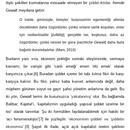
ilişki şekilleri kurmalarına müsaade etmeyen bir
şiddet-iktidar,
fremde
Gewalt
meydana getirir.
O halde, görünüşte, bireyler, burjuvazinin egemenliği altında
öncekinden daha özgürdürler, çünkü onların varlık koşulları, onlar
için rastlantısaldır [
zufällig
]; gerçekte ise, kuşkusuz, daha az
özgürdürler, çünkü nesnel bir güce [
sachliche Gewalt
] daha fazla
bağımlı durumdadırlar.
(Marx, 2010)
Bunların yanı sıra, ekonomi politiğin sonraki eleştirisinde, sermaye
kavramı; bir vampir gibi ‘canlı emeği’ emen ‘ölü emek’ olarak
karşımıza çıkar.
[6]
Buradan şiddet içeren bir tabi kılma fikri ile karşı
karşıya kalınır. Bu fikir, yalnız kaba kuvvet anlamında değil, daha
müphem görünen soyut ve gayri şahsi yönetim anlamına da gelir. Bu
iki yön,
Gewalt
terimi ile kusursuzca
‘yakalanmış’
olur. Bu bağlamda
Balibar,
Kapital
’i, ‘kapitalizmin uyguladığı yapısal şiddet üzerine bir
tez’ olarak tanımlar. Şu iki formülden faydalanabilmek için hakiki bir
‘acı fenomenolojisi’
[7]
ile yüzleşilir:
‘ekonominin şiddeti’ ve ‘şiddetin
ekonomisi’.
[8]
Şayet ilk ifade, açık açık kapitalist üretim şeklinin