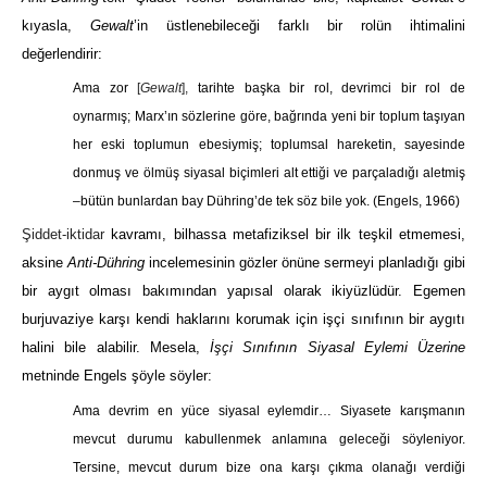
kıyasla,
Gewalt
’in üstlenebileceği farklı bir rolün ihtimalini
değerlendirir:
Ama zor
[
Gewalt
],
tarihte başka bir rol, devrimci bir rol de
oynarmış; Marx’ın sözlerine göre, bağrında yeni bir toplum taşıyan
her eski toplumun ebesiymiş; toplumsal hareketin, sayesinde
donmuş ve ölmüş siyasal biçimleri alt ettiği ve parçaladığı aletmiş
–bütün bunlardan bay Dühring’de tek söz bile yok.
(Engels, 1966)
Şiddet-iktidar
kavramı, bilhassa metafiziksel bir ilk teşkil etmemesi,
aksine
Anti-Dühring
incelemesinin gözler önüne sermeyi planladığı gibi
bir aygıt olması bakımından yapısal olarak ikiyüzlüdür. Egemen
burjuvaziye karşı kendi haklarını korumak için işçi sınıfının bir aygıtı
halini bile alabilir. Mesela,
İşçi Sınıfının Siyasal Eylemi Üzerine
metninde Engels şöyle söyler:
Ama devrim en yüce siyasal eylemdir… Siyasete karışmanın
mevcut durumu kabullenmek anlamına geleceği söyleniyor.
Tersine, mevcut durum bize ona karşı çıkma olanağı verdiği