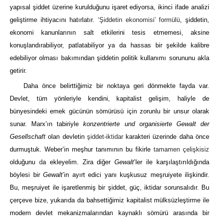
yapısal şiddet üzerine kurulduğunu işaret ediyorsa, ikinci ifade analizi
geliştirme ihtiyacını hatırlatır.
‘Şiddetin ekonomisi’ formülü
, şiddetin,
ekonomi kanunlarının salt etkilerini tesis etmemesi, aksine
konuşlandırabiliyor, patlatabiliyor ya da hassas bir şekilde kalibre
edebiliyor olması bakımından şiddetin politik kullanımı sorununu akla
getirir.
Daha önce belirttiğimiz bir noktaya geri dönmekte fayda var.
Devlet, tüm yönleriyle kendini, kapitalist gelişim, haliyle de
bünyesindeki emek gücünün sömürüsü için zorunlu bir unsur olarak
sunar. Marx’ın tabiriyle
konzentrierte und organisierte Gewalt der
Gesellschaft
olan devletin
şiddet-iktidar
karakteri üzerinde daha önce
durmuştuk. Weber’in meşhur tanımının bu fikirle
tamamen çelişkisiz
olduğunu
d
a ekleyelim. Zira diğer
Gewalt
’ler ile karşılaştırıldığında
böylesi bir
Gewalt
’in ayırt edici yanı kuşkusuz meşruiyete ilişkindir.
Bu, meşruiyet ile işaretlenmiş bir şiddet, güç, iktidar sorunsalıdır. Bu
çerçeve bize, yukarıda da bahsettiğimiz kapitalist mülksüzleştirme ile
modern devlet mekanizmalarından kaynaklı sömürü arasında bir