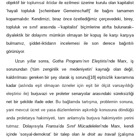
objektif bir
toplumsal iktidar
ile ezilmesi üzerine kurulu olan kapitalist
‘hayali topluluk [
scheinbare Gemeinschaft
]’ ile bağını tamamen
koparmalıdır. Kendimizi, biraz önce özetlediğimiz çerçevedeki, birey,
topluluk ve sınıf arasında ‒‘kapitalist’ biçimlerine atıfta bulunarak‒
diyalektik bir dolayımı mümkün olmayan bir kopuş ile karşı karşıya
bulmamız, şiddet-iktidarın incelemesi ile son derece bağıntılı
görünüyor.
Uzun yıllar sonra,
Gotha Programı’nın Eleştirisi
’nde Marx, iş
sorunundan (‘tüm zenginlik ve medeniyetin’ kaynağı olan değil,
kaldırılması gereken bir şey olarak iş sorunu)
[18]
eşitsizlik kavramına
kadar
(aslında eşit olmayan özneler için eşit bir ölçüt varsayıldığı
eleştirisi ile)
burjuvazi ve proleter senaryolar arasındaki süreksizliği
net bir şekilde ifade eder.
Bu bağlamda tartışma, problemin sonuna,
yani mevcut ücret ve yasa düzlemlerinin aşkınlığı konusuna döndüğü
anda proletarya hakimiyeti, tam anlamıyla burjuva hakimiyetin yerini
tutmaz.
Dolayısıyla
Fransa’da Sınıf Mücadeleleri
’nde Marx, kendi
içinde ‘sosyal-demokrat’ bir talep olan
le droit au travail
(çalışma