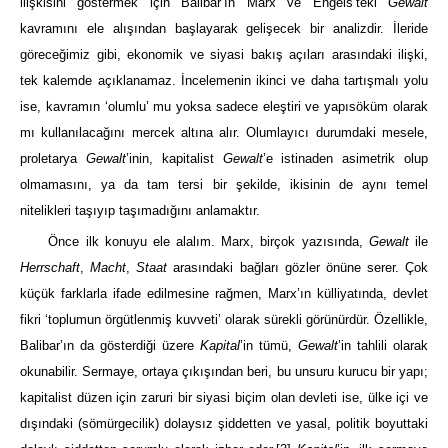
ilişkisini göstermek için Balibar’ın Marx ve Engels’teki
Gewalt
kavramını ele alışından başlayarak gelişecek bir analizdir. İleride
göreceğimiz gibi, ekonomik ve siyasi bakış açıları arasındaki ilişki,
tek kalemde açıklanamaz. İncelemenin ikinci ve daha tartışmalı yolu
ise, kavramın ‘olumlu’ mu yoksa sadece eleştiri ve yapısöküm olarak
mı kullanılacağını mercek altına alır. Olumlayıcı durumdaki mesele,
proletarya
Gewalt
’inin, kapitalist
Gewalt
’e istinaden asimetrik olup
olmamasını, ya da tam tersi bir şekilde, ikisinin de aynı temel
nitelikleri taşıyıp taşımadığını anlamaktır.
Önce ilk konuyu ele alalım. Marx, birçok yazısında,
Gewalt
ile
Herrschaft
,
Macht
,
Staat
arasındaki bağları gözler önüne serer. Çok
küçük farklarla ifade edilmesine rağmen, Marx’ın külliyatında, devlet
fikri ‘toplumun örgütlenmiş kuvveti’ olarak sürekli görünürdür. Özellikle,
Balibar’ın da gösterdiği üzere
Kapital
’in tümü,
Gewalt
’in tahlili olarak
okunabilir. Sermaye, ortaya çıkışından beri, bu unsuru kurucu bir yapı;
kapitalist düzen için zaruri bir siyasi biçim olan devleti ise, ülke içi ve
dışındaki (sömürgecilik) dolaysız şiddetten ve yasal, politik boyuttaki