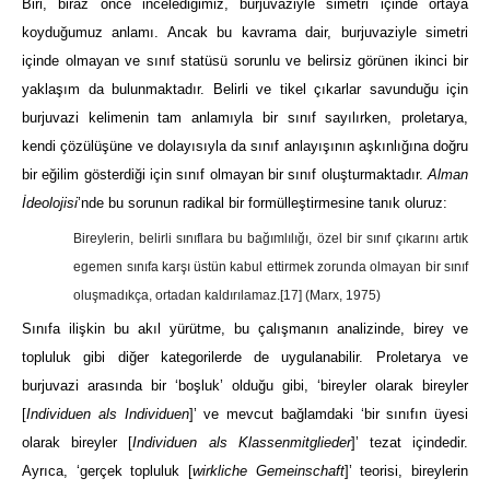
Biri, biraz önce incelediğimiz, burjuvaziyle simetri içinde ortaya
koyduğumuz anlamı. Ancak bu kavrama dair, burjuvaziyle simetri
içinde olmayan ve sınıf statüsü sorunlu ve belirsiz görünen ikinci bir
yaklaşım da bulunmaktadır. Belirli ve tikel çıkarlar savunduğu için
burjuvazi kelimenin tam anlamıyla bir sınıf sayılırken, proletarya,
kendi çözülüşüne ve dolayısıyla da sınıf anlayışının aşkınlığına doğru
bir eğilim gösterdiği için sınıf olmayan bir sınıf oluşturmaktadır.
Alman
İdeolojisi
’nde bu sorunun radikal bir formülleştirmesine tanık oluruz:
Bireylerin, belirli sınıflara bu bağımlılığı, özel bir sınıf çıkarını artık
egemen sınıfa karşı üstün kabul ettirmek zorunda olmayan bir sınıf
oluşmadıkça, ortadan kaldırılamaz.
[17]
(Marx, 1975)
Sınıfa ilişkin bu akıl yürütme, bu çalışmanın analizinde, birey ve
topluluk gibi diğer kategorilerde de uygulanabilir. Proletarya ve
burjuvazi arasında bir ‘boşluk’ olduğu gibi, ‘bireyler olarak bireyler
[
Individuen als Individuen
]’ ve mevcut bağlamdaki ‘bir sınıfın üyesi
olarak bireyler [
Individuen als Klassenmitglieder
]’ tezat içindedir.
Ayrıca, ‘gerçek topluluk [
wirkliche Gemeinschaft
]’ teorisi, bireylerin