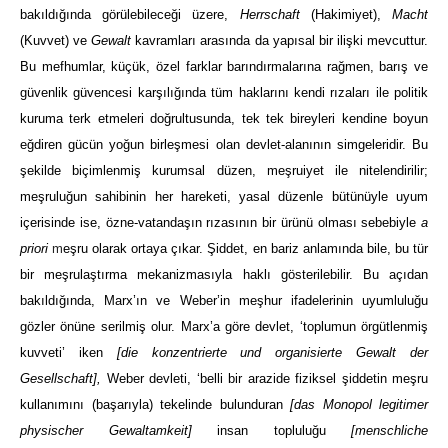
bakıldığında görülebileceği üzere,
Herrschaft
(Hakimiyet),
Macht
(Kuvvet) ve
Gewalt
kavramları arasında da yapısal bir ilişki mevcuttur.
Bu mefhumlar, küçük, özel farklar barındırmalarına rağmen, barış ve
güvenlik güvencesi karşılığında tüm haklarını kendi rızaları ile politik
kuruma terk etmeleri doğrultusunda, tek tek bireyleri kendine boyun
eğdiren gücün yoğun birleşmesi olan devlet-alanının simgeleridir.
Bu
şekilde biçimlenmiş kurumsal düzen, meşruiyet ile nitelendirilir;
meşruluğun sahibinin her hareketi, yasal düzenle bütünüyle uyum
içerisinde ise, özne-vatandaşın rızasının bir ürünü olması sebebiyle
a
priori
m
eşru olarak ortaya çıkar. Şiddet, en bariz anlamında bile, bu tür
bir meşrulaştırma mekanizmasıyla haklı gösterilebilir. Bu açıdan
bakıldığında, Marx’ın ve Weber’in meşhur ifadelerinin uyumluluğu
gözler önüne serilmiş olur. Marx’a göre devlet, ‘toplumun örgütlenmiş
kuvveti’ iken
[die konzentrierte und organisierte Gewalt der
Gesellschaft],
Weber devleti, ‘belli bir arazide fiziksel şiddetin meşru
kullanımını (başarıyla) tekelinde bulunduran
[das Monopol legitimer
physischer Gewaltamkeit]
insan topluluğu
[menschliche