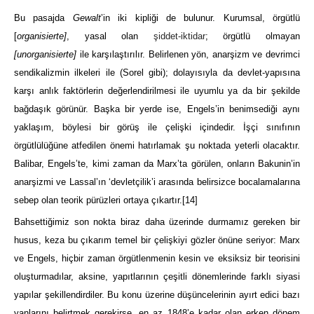
Bu pasajda
Gewalt
’in iki kipliği de bulunur. Kurumsal, örgütlü
[
organisierte]
, yasal olan
şiddet-iktidar
; örgütlü olmayan
[unorganisierte]
ile karşılaştırılır. Belirlenen yön, anarşizm ve devrimci
sendikalizmin ilkeleri ile (Sorel gibi); dolayısıyla da devlet-yapısına
karşı anlık faktörlerin değerlendirilmesi ile uyumlu ya da bir şekilde
bağdaşık görünür. Başka bir yerde ise, Engels’in benimsediği aynı
yaklaşım, böylesi bir görüş ile çelişki içindedir. İşçi sınıfının
örgütlülüğüne atfedilen önemi hatırlamak şu noktada yeterli olacaktır.
Balibar, Engels’te, kimi zaman da Marx’ta görülen, onların Bakunin’in
anarşizmi ve Lassal’ın ‘devletçilik’i arasında belirsizce bocalamalarına
sebep olan teorik pürüzleri ortaya çıkartır.
[14]
Bahsettiğimiz son nokta biraz daha üzerinde durmamız gereken bir
husus, keza bu çıkarım temel bir çelişkiyi gözler önüne seriyor: Marx
ve Engels, hiçbir zaman örgütlenmenin kesin ve eksiksiz bir teorisini
oluşturmadılar, aksine, yapıtlarının çeşitli dönemlerinde farklı siyasi
yapılar şekillendirdiler. Bu konu üzerine düşüncelerinin ayırt edici bazı
yanlarını belirtmek gerekirse, en az 1848’e kadar olan erken dönem