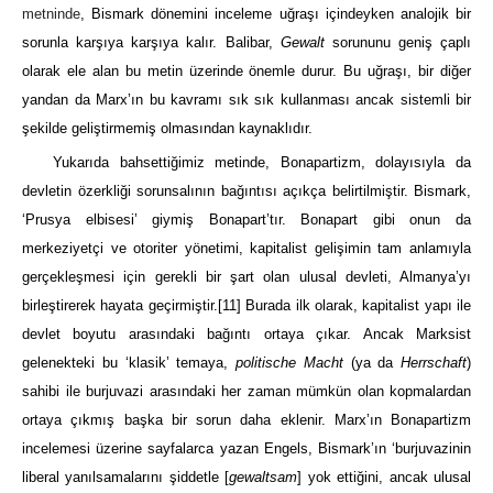
metninde
, Bismark dönemini inceleme uğraşı içindeyken analojik bir
sorunla karşıya karşıya kalır. Balibar,
Gewalt
sorununu geniş çaplı
olarak ele alan bu metin üzerinde önemle durur. Bu uğraşı, bir diğer
yandan da Marx’ın bu kavramı sık sık kullanması ancak sistemli bir
şekilde geliştirmemiş olmasından kaynaklıdır.
Yukarıda bahsettiğimiz metinde, Bonapartizm, dolayısıyla da
devletin özerkliği sorunsalının bağıntısı açıkça belirtilmiştir. Bismark,
‘Prusya elbisesi’ giymiş Bonapart’tır. Bonapart gibi onun da
merkeziyetçi ve otoriter yönetimi, kapitalist gelişimin tam anlamıyla
gerçekleşmesi için gerekli bir şart olan ulusal devleti, Almanya’yı
birleştirerek hayata geçirmiştir.
[11]
Burada ilk olarak, kapitalist yapı ile
devlet boyutu arasındaki bağıntı ortaya çıkar. Ancak Marksist
gelenekteki bu ‘klasik’ temaya,
politische Macht
(ya da
Herrschaft
)
sahibi ile burjuvazi arasındaki her zaman mümkün olan kopmalardan
ortaya çıkmış başka bir sorun daha eklenir. Marx’ın Bonapartizm
incelemesi üzerine sayfalarca yazan Engels, Bismark’ın ‘burjuvazinin
liberal yanılsamalarını şiddetle [
gewaltsam
] yok ettiğini, ancak ulusal