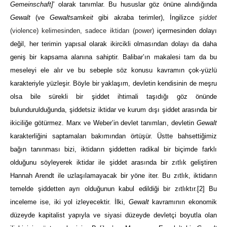
Gemeinschaft]
’ olarak tanımlar. Bu hususlar göz önüne alındığında
Gewalt
(ve
Gewaltsamkeit
gibi akraba terimler), İngilizce
şiddet
(violence) kelimesinden, sadece iktidarı (power)
içermesinden dolayı
değil, her terimin yapısal olarak ikircikli olmasından dolayı da daha
geniş bir kapsama alanına sahiptir.
Balibar’ın makalesi tam da bu
meseleyi ele alır ve bu sebeple söz konusu kavramın çok-yüzlü
karakteriyle yüzleşir. Böyle bir yaklaşım, devletin kendisinin de meşru
olsa bile sürekli bir şiddet ihtimali taşıdığı göz önünde
bulundurulduğunda, şiddetsiz iktidar ve kurum dışı şiddet arasında bir
ikiciliğe götürmez. Marx ve Weber’in devlet tanımları, devletin
Gewalt
karakterliğini saptamaları bakımından örtüşür.
Üstte bahsettiğimiz
bağın tanınması bizi, iktidarın şiddetten radikal bir biçimde farklı
olduğunu söyleyerek iktidar ile şiddet arasında bir zıtlık geliştiren
Hannah Arendt ile uzlaşılamayacak bir yöne iter. Bu zıtlık, iktidarın
temelde şiddetten ayrı olduğunun kabul edildiği bir zıtlıktır.
[2]
Bu
inceleme ise, iki yol izleyecektir. İlki,
Gewalt
kavramının ekonomik
düzeyde kapitalist yapıyla ve siyasi düzeyde devletçi boyutla olan