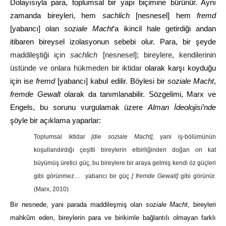
Dolayısıyla para, toplumsal bir yapı biçimine bürünür. Aynı
zamanda bireyleri, hem
sachlich
[nesnesel] hem
fremd
[yabancı] olan
soziale Macht
’a ikincil hale getirdiği andan
itibaren bireysel izolasyonun sebebi olur. Para, bir şeyde
maddileştiği için
sachlich
[nesnesel]; bireylere, kendilerinin
üstünde ve onlara hükmeden bir iktidar
olarak karşı koyduğu
için ise
fremd
[yabancı] kabul edilir. Böylesi bir
soziale Macht
,
fremde Gewalt
olarak da tanımlanabilir. Sözgelimi, Marx ve
Engels, bu sorunu vurgulamak üzere
Alman İdeolojisi’nde
şöyle bir açıklama yaparlar:
Toplumsal iktidar
[die soziale Macht],
yani iş-bölümünün
koşullandırdığı çeşitli bireylerin elbirliğinden doğan on kat
büyümüş üretici güç, bu bireylere bir araya gelmiş kendi öz güçleri
gibi görünmez… yabancı bir güç
[ fremde Gewalt]
gibi görünür.
(Marx, 2010)
Bir nesnede, yani parada maddileşmiş olan
soziale Macht
, bireyleri
mahkûm eden, bireylerin para ve birikimle bağlantılı olmayan farklı