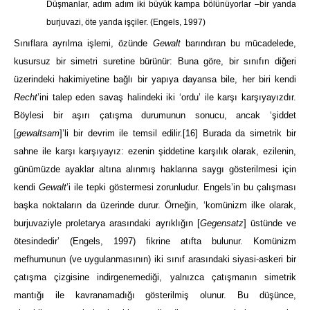
Düşmanlar, adım adım iki büyük kampa bölünüyorlar ‒bir yanda
burjuvazi, öte yanda işçiler.
(Engels, 1997)
Sınıflara ayrılma işlemi, özünde
Gewalt
barındıran bu mücadelede,
kusursuz bir simetri suretine bürünür: Buna göre, bir sınıfın diğeri
üzerindeki hakimiyetine bağlı bir yapıya dayansa bile, her biri kendi
Recht
’ini talep eden savaş halindeki iki ‘ordu’ ile karşı karşıyayızdır.
Böylesi bir aşırı çatışma durumunun sonucu, ancak ‘şiddet
[
gewaltsam
]’li bir devrim ile temsil edilir.
[16]
Burada da simetrik bir
sahne ile karşı karşıyayız: ezenin şiddetine karşılık olarak, ezilenin,
günümüzde ayaklar altına alınmış haklarına saygı gösterilmesi için
kendi
Gewalt
’i ile tepki göstermesi zorunludur. Engels’in bu çalışması
başka noktaların da üzerinde durur. Örneğin, ‘komünizm ilke olarak,
burjuvaziyle proletarya arasındaki ayrıklığın [
Gegensatz
] üstünde ve
ötesindedir’
(Engels, 1997)
fikrine atıfta bulunur. Komünizm
mefhumunun (ve uygulanmasının) iki sınıf arasındaki siyasi-askeri bir
çatışma çizgisine indirgenemediği, yalnızca çatışmanın simetrik
mantığı ile kavranamadığı gösterilmiş olunur. Bu düşünce,