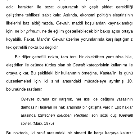
edici karakteri ile tezat oluşturacak bir çeşit şiddet gerekliliği
geliştirme tehlikesi sabit kalır. Aslında, ekonomi politiğin eleştirisinin
ilkelerini baz aldığımızda,
Gewalt
, maddi koşullardan kaynaklandığı
için
, ne bir
primum
,
ne de eğilim gösterilebilecek bir bakış açısı ortaya
koyabilir. Fakat, Marx’ın
Gewalt
üzerine yorumlarında karşılaştığımız
tek çetrefilli nokta bu değildir.
Bir diğer çetrefilli nokta, tam tersi bir objektiften yansıtılsa bile,
eleştirilen ile özünde türdeş olan bir
Gewalt
kategorisinin kullanımı ile
ortaya çıkar. Bu şekildeki bir kullanımın örneğine,
Kapital
’in, iş günü
düzenlemeleri için iki sınıf arasındaki mücadeleye ayrılmış 10.
bölümünde rastlanır.
Öyleyse burada bir karşıtlık, her ikisi de değişim yasasının
damgasını taşıyan iki hak arasında bir çatışma vardır. Eşit haklar
arasında [
zwischen gleichen Rechten
] son sözü güç [
Gewalt
]
söyler.
(Marx, 1975)
Bu noktada, iki sınıf arasındaki bir simetri ile karşı karşıya kalırız: