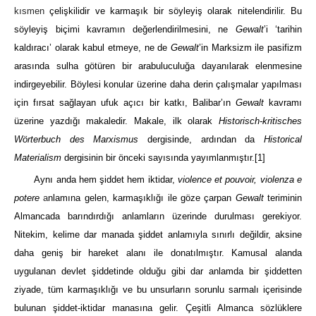
kısmen
çelişkilidir ve karmaşık bir söyleyiş olarak nitelendirilir. Bu
söyleyiş biçimi kavramın değerlendirilmesini, ne
Gewalt
’i ‘tarihin
kaldıracı’ olarak kabul etmeye, ne de
Gewalt
’in Marksizm ile pasifizm
arasında sulha götüren bir arabuluculuğa dayanılarak elenmesine
indirgeyebilir. Böylesi konular üzerine daha derin çalışmalar yapılması
için fırsat sağlayan ufuk açıcı bir katkı, Balibar’ın
Gewalt
kavramı
üzerine yazdığı makaledir. Makale, ilk olarak
Historisch-kritisches
Wörterbuch des Marxismus
dergisinde, ardından da
Historical
Materialism
dergisinin bir önceki sayısında yayımlanmıştır.
[1]
Aynı anda hem şiddet hem iktidar,
violence et pouvoir, violenza e
potere
a
nlamına gelen, karmaşıklığı ile göze çarpan
Gewalt
teriminin
Almancada barındırdığı anlamların üzerinde durulması gerekiyor.
Nitekim, kelime dar manada şiddet anlamıyla sınırlı değildir, aksine
daha geniş bir hareket alanı ile donatılmıştır. Kamusal alanda
uygulanan devlet şiddetinde olduğu gibi dar anlamda bir şiddetten
ziyade, tüm karmaşıklığı ve bu unsurların sorunlu sarmalı içerisinde
bulunan şiddet-iktidar manasına gelir. Çeşitli Almanca sözlüklere