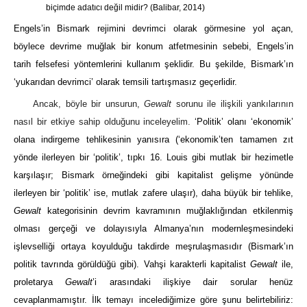
biçimde adatıcı değil midir?
(Balibar, 2014)
Engels’in Bismark rejimini devrimci olarak görmesine yol açan,
böylece devrime muğlak bir konum atfetmesinin sebebi, Engels’in
tarih felsefesi yöntemlerini kullanım şeklidir. Bu şekilde, Bismark’ın
‘yukarıdan devrimci’ olarak temsili tartışmasız geçerlidir.
Ancak, böyle bir unsurun,
Gewalt
sorunu ile ilişkili yankılarının
nasıl bir etkiye sahip olduğunu inceleyelim.
‘Politik’ olanı ‘ekonomik’
olana indirgeme tehlikesinin yanısıra (‘ekonomik’ten tamamen zıt
yönde ilerleyen bir ‘politik’, tıpkı 16. Louis gibi mutlak bir hezimetle
karşılaşır; Bismark örneğindeki gibi kapitalist gelişme yönünde
ilerleyen bir ‘politik’ ise, mutlak zafere ulaşır), daha büyük bir tehlike,
Gewalt
kategorisinin devrim kavramının muğlaklığından etkilenmiş
olması gerçeği ve dolayısıyla Almanya’nın modernleşmesindeki
işlevselliği ortaya koyulduğu takdirde meşrulaşmasıdır (Bismark’ın
politik tavrında görüldüğü gibi). Vahşi karakterli kapitalist
Gewalt
ile,
proletarya
Gewalt
’i arasındaki ilişkiye dair sorular henüz
cevaplanmamıştır. İlk temayı incelediğimize göre şunu belirtebiliriz: