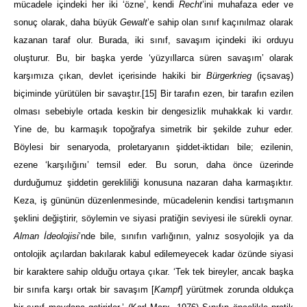
mücadele içindeki her iki ‘özne’, kendi
Recht
’ini muhafaza eder ve
sonuç olarak, daha büyük
Gewalt
’e sahip olan sınıf kaçınılmaz olarak
kazanan taraf olur. Burada, iki sınıf, savaşım içindeki iki orduyu
oluşturur. Bu, bir başka yerde ‘yüzyıllarca süren savaşım’ olarak
karşımıza çıkan, devlet içerisinde hakiki bir
Bürgerkrieg
(içsavaş)
biçiminde yürütülen bir savaştır.
[15]
Bir tarafın ezen, bir tarafın ezilen
olması sebebiyle ortada keskin bir dengesizlik muhakkak ki vardır.
Yine de, bu karmaşık topoğrafya simetrik bir şekilde zuhur eder.
Böylesi bir senaryoda, proletaryanın şiddet-iktidarı bile; ezilenin,
ezene ‘karşılığını’ temsil eder. Bu sorun, daha önce üzerinde
durduğumuz şiddetin gerekliliği konusuna nazaran daha karmaşıktır.
Keza, iş gününün düzenlenmesinde, mücadelenin kendisi tartışmanın
şeklini değiştirir, söylemin ve siyasi pratiğin seviyesi ile sürekli oynar.
Alman İdeolojisi
’nde bile, sınıfın varlığının, yalnız sosyolojik ya da
ontolojik açılardan bakılarak kabul edilemeyecek kadar özünde siyasi
bir karaktere sahip olduğu ortaya çıkar. ‘Tek tek bireyler, ancak başka
bir sınıfa karşı ortak bir savaşım [
Kampf
] yürütmek zorunda oldukça