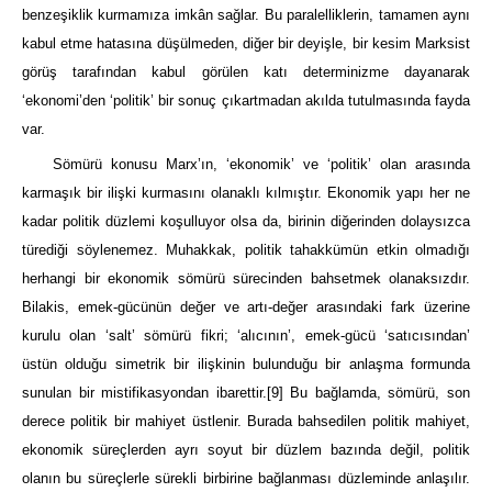
benzeşiklik kurmamıza imkân sağlar. Bu paralelliklerin, tamamen aynı
kabul etme hatasına düşülmeden, diğer bir deyişle, bir kesim Marksist
görüş tarafından kabul görülen katı determinizme dayanarak
‘ekonomi’den ‘politik’ bir sonuç çıkartmadan akılda tutulmasında fayda
var.
Sömürü konusu Marx’ın, ‘ekonomik’ ve ‘politik’ olan arasında
karmaşık bir ilişki kurmasını olanaklı kılmıştır. Ekonomik yapı her ne
kadar politik düzlemi koşulluyor olsa da, birinin diğerinden dolaysızca
türediği söylenemez. Muhakkak, politik tahakkümün etkin olmadığı
herhangi bir ekonomik sömürü sürecinden bahsetmek olanaksızdır.
Bilakis, emek-gücünün değer ve artı-değer arasındaki fark üzerine
kurulu olan ‘salt’ sömürü fikri; ‘alıcının’, emek-gücü ‘satıcısından’
üstün olduğu simetrik bir ilişkinin bulunduğu bir anlaşma formunda
sunulan bir mistifikasyondan ibarettir.
[9]
Bu bağlamda, sömürü, son
derece politik bir mahiyet üstlenir. Burada bahsedilen politik mahiyet,
ekonomik süreçlerden ayrı soyut bir düzlem bazında değil, politik
olanın bu süreçlerle sürekli birbirine bağlanması düzleminde anlaşılır.