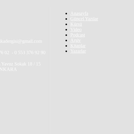
Anasayfa
Güncel Yazılar
Kürsü
Video
Podcast
Arşiv
itikadergisi@gmail.com
Kitaplar
Yazarlar
76 02 - 0 553 376 92 90
 Yavuz Sokak 18 / 15
 ANKARA