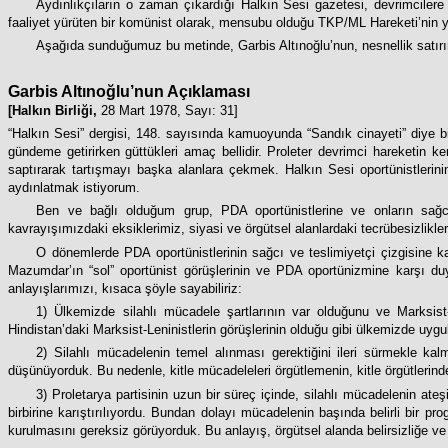
Aydınlıkçıların o zaman çıkardığı Halkın Sesi gazetesi, devrimciler
faaliyet yürüten bir komünist olarak, mensubu olduğu TKP/ML Hareketi’nin 
Aşağıda sunduğumuz bu metinde, Garbis Altınoğlu’nun, nesnellik satırı
Garbis Altınoğlu’nun Açıklaması
[Halkın Birliği,
28 Mart 1978, Sayı: 31]
“Halkın Sesi” dergisi, 148. sayısında kamuoyunda “Sandık cinayeti” diye b
gündeme getirirken güttükleri amaç bellidir. Proleter devrimci hareketin k
saptırarak tartışmayı başka alanlara çekmek. Halkın Sesi oportünistlerin
aydınlatmak istiyorum.
Ben ve bağlı olduğum grup, PDA oportünistlerine ve onların sağcı
kavrayışımızdaki eksiklerimiz, siyasi ve örgütsel alanlardaki tecrübesizlikl
O dönemlerde PDA oportünistlerinin sağcı ve teslimiyetçi çizgisine ka
Mazumdar’ın “sol” oportünist görüşlerinin ve PDA oportünizmine karşı duy
anlayışlarımızı, kısaca şöyle sayabiliriz:
1) Ülkemizde silahlı mücadele şartlarının var olduğunu ve Marksist-
Hindistan’daki Marksist-Leninistlerin görüşlerinin olduğu gibi ülkemizde u
2) Silahlı mücadelenin temel alınması gerektiğini ileri sürmekle k
düşünüyorduk. Bu nedenle, kitle mücadeleleri örgütlemenin, kitle örgütlerin
3) Proletarya partisinin uzun bir süreç içinde, silahlı mücadelenin ateşi
birbirine karıştırılıyordu. Bundan dolayı mücadelenin başında belirli bir prog
kurulmasını gereksiz görüyorduk. Bu anlayış, örgütsel alanda belirsizliğe ve l