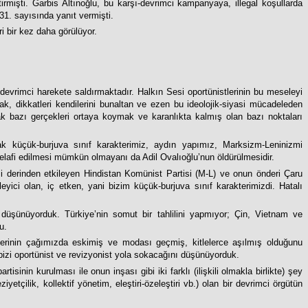
mişti. Garbis Altınoğlu, bu karşı-devrimci kampanyaya, illegal koşullarda
31. sayısında yanıt vermişti.
i bir kez daha görülüyor.
evrimci harekete saldırmaktadır. Halkın Sesi oportünistlerinin bu meseleyi
ak, dikkatleri kendilerini bunaltan ve ezen bu ideolojik-siyasi mücadeleden
ak bazı gerçekleri ortaya koymak ve karanlıkta kalmış olan bazı noktaları
ak küçük-burjuva sınıf karakterimiz, aydın yapımız, Marksizm-Leninizmi
 telafi edilmesi mümkün olmayanı da Adil Ovalıoğlu’nun öldürülmesidir.
izi derinden etkileyen Hindistan Komünist Partisi (M-L) ve onun önderi Çaru
ici olan, iç etken, yani bizim küçük-burjuva sınıf karakterimizdi. Hatalı
 düşünüyorduk. Türkiye’nin somut bir tahlilini yapmıyor; Çin, Vietnam ve
u.
mlerinin çağımızda eskimiş ve modası geçmiş, kitlelerce aşılmış olduğunu
bizi oportünist ve revizyonist yola sokacağını düşünüyorduk.
sinin kurulması ile onun inşası gibi iki farklı (ilişkili olmakla birlikte) şey
yetçilik, kollektif yönetim, eleştiri-özeleştiri vb.) olan bir devrimci örgütün