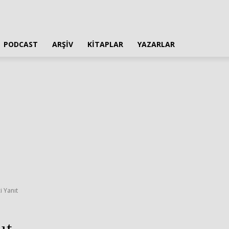
PODCAST
ARŞIV
KITAPLAR
YAZARLAR
i Yanıt
ıt