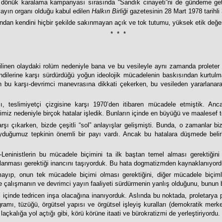
e dönük karalama kampanyası sırasında “Sandık cinayeti”ni de gündeme getir
yayın organı olduğu kabul edilen
Halkın Birliği
gazetesinin 28 Mart 1978 tarihli 
ndan kendini hiçbir şekilde sakınmayan açık ve tok tutumu, yüksek etik değer
* * *
ilinen olaydaki rolüm nedeniyle bana ve bu vesileyle aynı zamanda proleter d
endilerine karşı sürdürdüğü yoğun ideolojik mücadelenin baskısından kurtulm
in bu karşı-devrimci manevrasına dikkati çekerken, bu vesileden yararlanar
, teslimiyetçi çizgisine karşı 1970’den itibaren mücadele etmiştik. Anc
erimiz nedeniyle birçok hatalar işledik. Bunların içinde en büyüğü ve maalesef
rşı çıkarken, bizde çeşitli “sol” anlayışlar gelişmişti. Bunda, o zamanlar b
duğumuz tepkinin önemli bir payı vardı. Ancak bu hatalara düşmede belirley
Leninistlerin bu mücadele biçimini ta ilk baştan temel alması gerektiğini
ygulanması gerektiği inancını taşıyorduk. Bu hata dogmatizmden kaynaklanıyord
almayıp, onun tek mücadele biçimi olması gerektiğini, diğer mücadele biçi
de çalışmanın ve devrimci yayın faaliyeti sürdürmenin yanlış olduğunu, bunun 
 içinde tedricen inşa olacağına inanıyorduk. Aslında bu noktada, proletarya parti
ramı, tüzüğü, örgütsel yapısı ve örgütsel işleyiş kuralları (demokratik merkezi
açkalığa yol açtığı gibi, körü körüne itaati ve bürokratizmi de yerleştiriyordu.