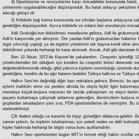
4) Oportünizme ve revizyonizme karşı mücadeleler konusunda hatalı, aş
yönteminin uygulanabileceğini düşünüyorduk. Bu hatalı anlayışı pekiştiren iki y
alacağı görüşü idi.
5) Kitlelerle bağ kurma konusunda ise sıfırdan başlama anlayışına sahi
gerektiğini düşünüyorduk. Ayrıca kitlelerle ve onların ileri unsurlarıyla müc
Adil Ovalıoğlu’nun öldürülmesi meselesine gelince, Adil ile grubumuzdaki
Adil’in karşısında yer almıştım. Öte yandan Adil’in grubumuzdan habersiz bi
örgüt yıkıcılığı yaptığı ya da örgütün yönetimini tek başına kendi eline al
öldürülmesi yolunda herhangi bir karar alınmadı. Ancak, Adil gibi davranan ki
Ben 10 Nisan 1972’de Kayseri’de yakalandım. Cinayetin işlendiği 1
yöneticilerinden biri olduğum için kendimi bu cinayetin birinci derecede so
değerlendirilmesinde olduğu gibi) yalnızca kişilerin sorumluluğu üzerinde d
gerektiğine, kendim de bu ağır hatanın bedelini Türkiye halkına ve Türkiye
Halkın Sesi’nin değindiği diğer bazı noktalara gelince. Birincisi, bu op
eylemi mahkûm etme sis perdesi altında bu olayla hiçbir ilgisi bulunmay
meseleye küçük-burjuva maceracı bir tarzda yaklaşmam ve olayın benim 
paçamı kurtarmaya çalışmak anlamına geleceğini, devrimcilerin burjuva m
gruplardan arkadaşların yanı sıra, PDA oportünistlerine de vermiştim. Bu öze
nitelendirilmişti.
Çift ifadem olduğu ve karanlık bir kişiyi gizlediğim iddiasına gelelim.
zaman polisin, bu kişilerin tutuklanması için yeterli neden ve delil bulmad
kişiler hakkında herhangi bir bilgisi varsa bunu açıklamalıdır.
Halkın Sesi oportünistleri bugün MİT’in hizmet ettiği hakim sınıflar ve 