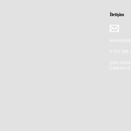
İletişim
teorivepol
0 535 568 
Şehit Adem
Çankaya