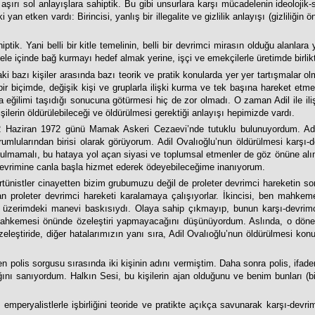
ırı sol anlayışlara sahiptik. Bu gibi unsurlara karşı mücadelenin ideolojik-s
an etken vardı: Birincisi, yanlış bir illegalite ve gizlilik anlayışı (gizliliğin
ptik. Yani belli bir kitle temelinin, belli bir devrimci mirasın olduğu alanla
adele içinde bağ kurmayı hedef almak yerine, işçi ve emekçilerle üretimde birl
 bazı kişiler arasında bazı teorik ve pratik konularda yer yer tartışmalar olm
r biçimde, değişik kişi ve gruplarla ilişki kurma ve tek başına hareket etme e
ma eğilimi taşıdığı sonucuna götürmesi hiç de zor olmadı. O zaman Adil ile il
şilerin öldürülebileceği ve öldürülmesi gerektiği anlayışı hepimizde vardı.
2 Haziran 1972 günü Mamak Askeri Cezaevi’nde tutuklu bulunuyordum. Adil
rumlularından birisi olarak görüyorum. Adil Ovalıoğlu’nun öldürülmesi karşı-d
urulmamalı, bu hataya yol açan siyasi ve toplumsal etmenler de göz önüne alı
 devrimine canla başla hizmet ederek ödeyebileceğime inanıyorum.
ortünistler cinayetten bizim grubumuzu değil de proleter devrimci hareketin so
an proleter devrimci hareketi karalamaya çalışıyorlar. İkincisi, ben mah
üzerimdeki manevi baskısıydı. Olaya sahip çıkmayıp, bunun karşı-devrim
ahkemesi önünde özeleştiri yapmayacağını düşünüyordum. Aslında, o dönemde 
leştiride, diğer hatalarımızın yanı sıra, Adil Ovalıoğlu’nun öldürülmesi konu
 Ben polis sorgusu sırasında iki kişinin adını vermiştim. Daha sonra polis, ifa
ığını sanıyordum. Halkın Sesi, bu kişilerin ajan olduğunu ve benim bunları (
emperyalistlerle işbirliğini teoride ve pratikte açıkça savunarak karşı-devrimc