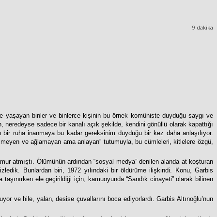
9
dakika
nde yaşayan binler ve binlerce kişinin bu örnek komüniste duyduğu saygı ve
, neredeyse sadece bir kanalı açık şekilde, kendini gönüllü olarak kapattığı
an bir ruha inanmaya bu kadar gereksinim duyduğu bir kez daha anlaşılıyor.
gülmeyen ve ağlamayan ama anlayan” tutumuyla, bu cümleleri, kitlelere özgü,
çamur atmıştı. Ölümünün ardından “sosyal medya” denilen alanda at koşturan
ledik. Bunlardan biri, 1972 yılındaki bir öldürüme ilişkindi. Konu, Garbis
 taşınırken ele geçirildiği için, kamuoyunda “Sandık cinayeti” olarak bilinen
uyor ve hile, yalan, desise çuvallarını boca ediyorlardı. Garbis Altınoğlu’nun