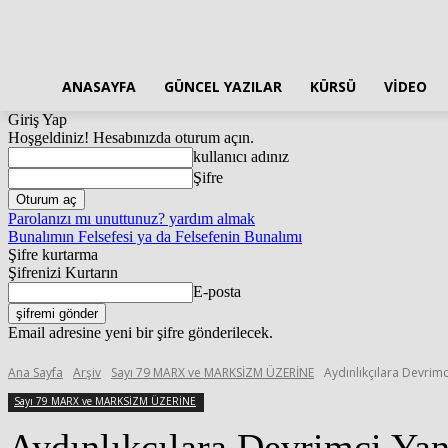
ANASAYFA
GÜNCEL YAZILAR
KÜRSÜ
VIDEO
Giriş Yap
Hoşgeldiniz! Hesabınızda oturum açın.
kullanıcı adınız
Şifre
Parolanızı mı unuttunuz? yardım almak
Bunalımın Felsefesi ya da Felsefenin Bunalımı
Şifre kurtarma
Şifrenizi Kurtarın
E-posta
Email adresine yeni bir şifre gönderilecek.
Ana Sayfa
Arşiv
Sayı 79 MARX ve MARKSİZM ÜZERİNE
Aydınlıkçılara Devrimc
Sayı 79 MARX ve MARKSİZM ÜZERİNE
Aydınlıkçılara Devrimci Yan