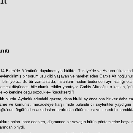
nıtı
nun 14 Ekim’de ölümünün duyulmasıyla birlikte, Türkiye’de ve Avrupa ülkeleri
revlendirilmiş bir sorumlusu gibi yaşayan ve hareket eden Garbis Altınoğlu’nun
ı bilmiyoruz. Bu tür zamanlarda, insanların neden bedenden ayrı varlığı ol
lemesi düşüncesi bile olumlu etkiler yaratıyor. Garbis Altınoğlu, o keskin, “
ve –o kendine özgü sözcükle‒ “küçükserdi”!
ık olurdu. Aydınlık adındaki gazete, daha bir-iki ay önce ona bir kez daha 
izme ve komünist mücadeleye karşı mide bulandırıcı söylentiler yaydığını iz
ğlu’nun, örgütünden arkadaşları tarafından öldürülmesi ve cesedi bir sandıkta
saldırır, onları ihbar ederken, düşmanca bir savaşın bütün yöntemlerine başvur
ından biriydi.