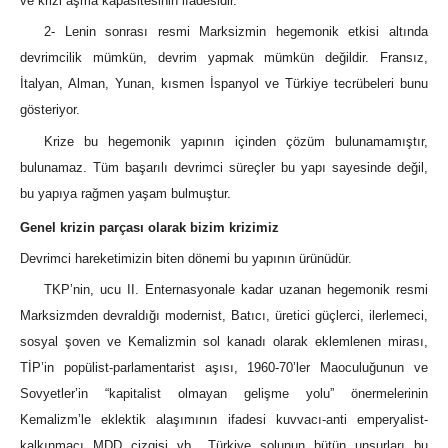
ve krizi aşma kapasitesinin ifadesidir.
2- Lenin sonrası resmi Marksizmin hegemonik etkisi altında
devrimcilik mümkün, devrim yapmak mümkün değildir. Fransız,
İtalyan, Alman, Yunan, kısmen İspanyol ve Türkiye tecrübeleri bunu
gösteriyor.
Krize bu hegemonik yapının içinden çözüm bulunamamıştır,
bulunamaz. Tüm başarılı devrimci süreçler bu yapı sayesinde değil,
bu yapıya rağmen yaşam bulmuştur.
Genel krizin parçası olarak bizim krizimiz
Devrimci hareketimizin biten dönemi bu yapının ürünüdür.
TKP’nin, ucu II. Enternasyonale kadar uzanan hegemonik resmi
Marksizmden devraldığı modernist, Batıcı, üretici güçlerci, ilerlemeci,
sosyal şoven ve Kemalizmin sol kanadı olarak eklemlenen mirası,
TİP’in popülist-parlamentarist aşısı, 1960-70’ler Maoculuğunun ve
Sovyetler’in “kapitalist olmayan gelişme yolu” önermelerinin
Kemalizm’le eklektik alaşımının ifadesi kuvvacı-anti emperyalist-
kalkınmacı MDD çizgisi vb.. Türkiye solunun bütün unsurları bu