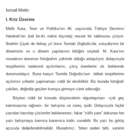
İsmail Metin
I. Kriz Üzerine
Melik Kara,
Teori ve Politika
’nın 46. sayısında Türkiye Devrimci
Hareketi’nin (tali bir-iki nokta dışında) nesnel bir tablosunu çiziyor.
İbrahim Çiçek de birkaç yıl önce
Teoride Doğrultu’
da, sosyalizmin bir
döneminin ve o dönem yapılarının bittiğini söyledi. M. Kara’nın
muradının durumun fotoğrafını çekmek olduğu anlaşılıyor, dolayısıyla
tespitlerinin nedensel açılımlarını, çıkış önerilerini vb. beklemek
durumundayız. Buna karşın Teoride Doğrultu’nun iddialı tespitlerinin
açılımını yıllardır yapmaması ciddi bir eksikliktir. Biz burada fotoğrafı
çekilen, değinilip geçilen konuya girmeye cüret edeceğiz.
Böylesi ciddi bir konuda düşüncelerin olgunlaşması –çok geç
kalınmasına rağmen– bir tartışma ve süreç işidir. Dolayısıyla hiçbir
yazıdan hazırlop çözümler beklenemez; fakat “zülfü yare” dokunan her
yazı tartışmaya karınca kararınca katkı sunabilir. Bu yazı bu görüş
açısıyla değerlendirilmelidir. Muradımız, “biten neden bitti, yeninin