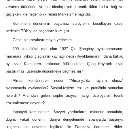
zeminin ürünüdür. Ve bu ideolojik-politik-teorik iklim binbir bağ ve
geçişkenlikle hegemonik resmi Marksizme bağlıdır.
Komintern döneminin başarısız süreçlerini koşullayan özsel
nedenler TDH’yi de başarısız kılmıştır.
Genel bir karşılaştırmayla yetinelim.
100 bin ölüye mal olan 1927 Çin Şanghay ayaklanmasının
maceracı, yıkıcı çizgisinin kaynağı nedir? Ayaklanmanın, daha birkaç
ay evvel Komintern tarafından ödüllendirilen Çang Kay-şek eliyle
bastırılması üzerinde düşünmeye değmez mi?
Alman komünistleri neden “Almanya’da faşizm olmaz”
avuntusuyla oyalandılar? Sosyal-faşizm tezi ve pratiğinin sonuçları
nelerdir? Ardından gelen cephe arayışı hangi özeleştirel, teorik
çözümlemeye dayanır?
İspanyol komünistleri, Sovyet yardımlarını minnetle anmalıdır,
doğru. Fakat dönemin dünya dengelerinde İspanya’da başarıya
ulaşacak bir devrimin İngiltere ile Fransa’yı ürküterek Hitler-