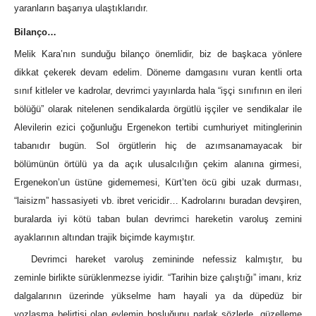
yaranların başarıya ulaştıklarıdır.
Bilanço…
Melik Kara’nın sunduğu bilanço önemlidir, biz de başkaca yönlere
dikkat çekerek devam edelim. Döneme damgasını vuran kentli orta
sınıf kitleler ve kadrolar, devrimci yayınlarda hala “işçi sınıfının en ileri
bölüğü” olarak nitelenen sendikalarda örgütlü işçiler ve sendikalar ile
Alevilerin ezici çoğunluğu Ergenekon tertibi cumhuriyet mitinglerinin
tabanıdır bugün. Sol örgütlerin hiç de azımsanamayacak bir
bölümünün örtülü ya da açık ulusalcılığın çekim alanına girmesi,
Ergenekon’un üstüne gidememesi, Kürt’ten öcü gibi uzak durması,
“laisizm” hassasiyeti vb. ibret vericidir… Kadrolarını buradan devşiren,
buralarda iyi kötü taban bulan devrimci hareketin varoluş zemini
ayaklarının altından trajik biçimde kaymıştır.
Devrimci hareket varoluş zemininde nefessiz kalmıştır, bu
zeminle birlikte sürüklenmezse iyidir. “Tarihin bize çalıştığı” imanı, kriz
dalgalarının üzerinde yükselme ham hayali ya da düpedüz bir
yozlaşma belirtisi olan eylemin boşluğunu parlak sözlerle, güzelleme