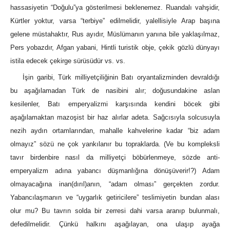
hassasiyetin “Doğulu”ya gösterilmesi beklenemez. Ruandalı vahşidir,
Kürtler yoktur, varsa “terbiye” edilmelidir, yalellisiyle Arap başına
gelene müstahaktır, Rus ayıdır, Müslümanın yanına bile yaklaşılmaz,
Pers yobazdır, Afgan yabani, Hintli turistik obje, çekik gözlü dünyayı
istila edecek çekirge sürüsüdür vs. vs.
İşin garibi, Türk milliyetçiliğinin Batı oryantalizminden devraldığı
bu aşağılamadan Türk de nasibini alır; doğusundakine aslan
kesilenler, Batı emperyalizmi karşısında kendini böcek gibi
aşağılamaktan mazoşist bir haz alırlar adeta. Sağcısıyla solcusuyla
nezih aydın ortamlarından, mahalle kahvelerine kadar “biz adam
olmayız” sözü ne çok yankılanır bu topraklarda. (Ve bu kompleksli
tavır birdenbire nasıl da milliyetçi böbürlenmeye, sözde anti-
emperyalizm adına yabancı düşmanlığına dönüşüverir!?) Adam
olmayacağına inan(dırıl)anın, “adam olması” gerçekten zordur.
Yabancılaşmanın ve “uygarlık getiricilere” teslimiyetin bundan alası
olur mu? Bu tavrın solda bir zerresi dahi varsa aranıp bulunmalı,
defedilmelidir. Çünkü halkını aşağılayan, ona ulaşıp ayağa