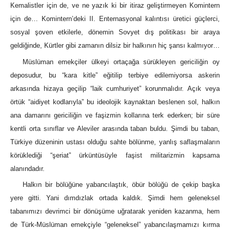
Kemalistler için de, ve ne yazık ki bir itiraz geliştirmeyen Komintern
için de… Komintern’deki II. Enternasyonal kalıntısı üretici güçlerci,
sosyal şoven etkilerle, dönemin Sovyet dış politikası bir araya
geldiğinde, Kürtler gibi zamanın dilsiz bir halkının hiç şansı kalmıyor…
Müslüman emekçiler ülkeyi ortaçağa sürükleyen gericiliğin oy
deposudur, bu “kara kitle” eğitilip terbiye edilemiyorsa askerin
arkasında hizaya geçilip “laik cumhuriyet” korunmalıdır. Açık veya
örtük “aidiyet kodlarıyla” bu ideolojik kaynaktan beslenen sol, halkın
ana damarını gericiliğin ve faşizmin kollarına terk ederken; bir süre
kentli orta sınıflar ve Aleviler arasında taban buldu. Şimdi bu taban,
Türkiye düzeninin ustası olduğu sahte bölünme, yanlış saflaşmaların
körüklediği “şeriat” ürküntüsüyle faşist militarizmin kapsama
alanındadır.
Halkın bir bölüğüne yabancılaştık, öbür bölüğü de çekip başka
yere gitti. Yani dımdızlak ortada kaldık. Şimdi hem geleneksel
tabanımızı devrimci bir dönüşüme uğratarak yeniden kazanma, hem
de Türk-Müslüman emekçiyle “geleneksel” yabancılaşmamızı kırma