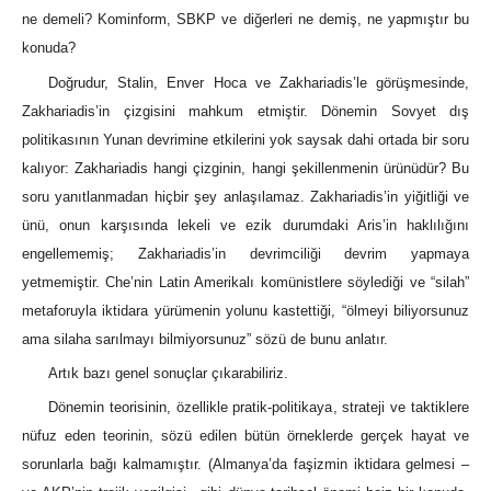
ne demeli? Kominform, SBKP ve diğerleri ne demiş, ne yapmıştır bu
konuda?
Doğrudur, Stalin, Enver Hoca ve Zakhariadis’le görüşmesinde,
Zakhariadis’in çizgisini mahkum etmiştir. Dönemin Sovyet dış
politikasının Yunan devrimine etkilerini yok saysak dahi ortada bir soru
kalıyor: Zakhariadis hangi çizginin, hangi şekillenmenin ürünüdür? Bu
soru yanıtlanmadan hiçbir şey anlaşılamaz. Zakhariadis’in yiğitliği ve
ünü, onun karşısında lekeli ve ezik durumdaki Aris’in haklılığını
engellememiş; Zakhariadis’in devrimciliği devrim yapmaya
yetmemiştir. Che’nin Latin Amerikalı komünistlere söylediği ve “silah”
metaforuyla iktidara yürümenin yolunu kastettiği, “ölmeyi biliyorsunuz
ama silaha sarılmayı bilmiyorsunuz” sözü de bunu anlatır.
Artık bazı genel sonuçlar çıkarabiliriz.
Dönemin teorisinin, özellikle pratik-politikaya, strateji ve taktiklere
nüfuz eden teorinin, sözü edilen bütün örneklerde gerçek hayat ve
sorunlarla bağı kalmamıştır. (Almanya’da faşizmin iktidara gelmesi –