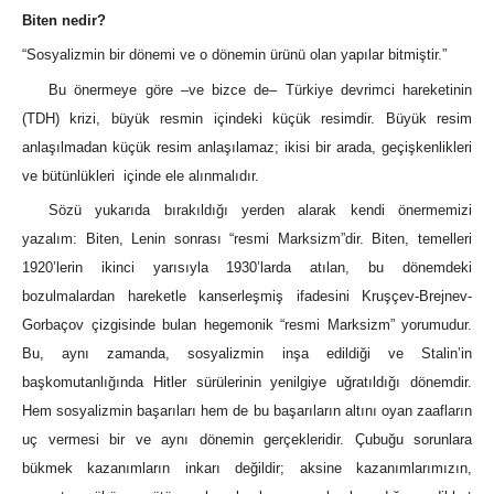
Biten nedir?
“Sosyalizmin bir dönemi ve o dönemin ürünü olan yapılar bitmiştir.”
Bu önermeye göre –ve bizce de– Türkiye devrimci hareketinin
(TDH) krizi, büyük resmin içindeki küçük resimdir. Büyük resim
anlaşılmadan küçük resim anlaşılamaz; ikisi bir arada, geçişkenlikleri
ve bütünlükleri içinde ele alınmalıdır.
Sözü yukarıda bırakıldığı yerden alarak kendi önermemizi
yazalım: Biten, Lenin sonrası “resmi Marksizm”dir. Biten, temelleri
1920’lerin ikinci yarısıyla 1930’larda atılan, bu dönemdeki
bozulmalardan hareketle kanserleşmiş ifadesini Kruşçev-Brejnev-
Gorbaçov çizgisinde bulan hegemonik “resmi Marksizm” yorumudur.
Bu, aynı zamanda, sosyalizmin inşa edildiği ve Stalin’in
başkomutanlığında Hitler sürülerinin yenilgiye uğratıldığı dönemdir.
Hem sosyalizmin başarıları hem de bu başarıların altını oyan zaafların
uç vermesi bir ve aynı dönemin gerçekleridir. Çubuğu sorunlara
bükmek kazanımların inkarı değildir; aksine kazanımlarımızın,