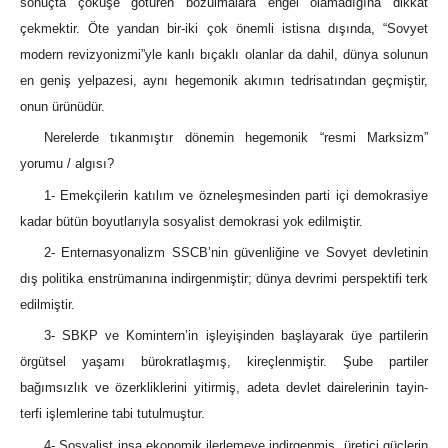
sonuçta çöküşe götüren bozulmalara engel olamadığına dikkat
çekmektir. Öte yandan bir-iki çok önemli istisna dışında, “Sovyet
modern revizyonizmi”yle kanlı bıçaklı olanlar da dahil, dünya solunun
en geniş yelpazesi, aynı hegemonik akımın tedrisatından geçmiştir,
onun ürünüdür.
Nerelerde tıkanmıştır dönemin hegemonik “resmi Marksizm”
yorumu / algısı?
1- Emekçilerin katılım ve özneleşmesinden parti içi demokrasiye
kadar bütün boyutlarıyla sosyalist demokrasi yok edilmiştir.
2- Enternasyonalizm SSCB’nin güvenliğine ve Sovyet devletinin
dış politika enstrümanına indirgenmiştir; dünya devrimi perspektifi terk
edilmiştir.
3- SBKP ve Komintern’in işleyişinden başlayarak üye partilerin
örgütsel yaşamı bürokratlaşmış, kireçlenmiştir. Şube partiler
bağımsızlık ve özerkliklerini yitirmiş, adeta devlet dairelerinin tayin-
terfi işlemlerine tabi tutulmuştur.
4- Sosyalist inşa ekonomik ilerlemeye indirgenmiş, üretici güçlerin