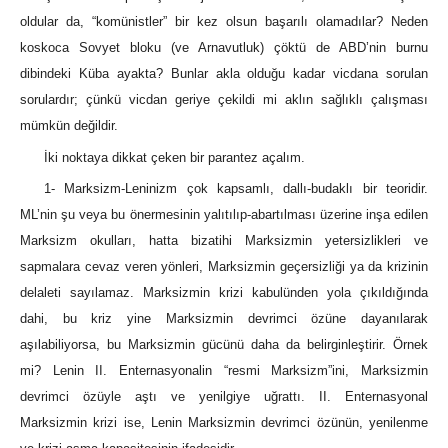
oldular da, “komünistler” bir kez olsun başarılı olamadılar? Neden
koskoca Sovyet bloku (ve Arnavutluk) çöktü de ABD’nin burnu
dibindeki Küba ayakta? Bunlar akla olduğu kadar vicdana sorulan
sorulardır; çünkü vicdan geriye çekildi mi aklın sağlıklı çalışması
mümkün değildir.
İki noktaya dikkat çeken bir parantez açalım.
1- Marksizm-Leninizm çok kapsamlı, dallı-budaklı bir teoridir.
ML’nin şu veya bu önermesinin yalıtılıp-abartılması üzerine inşa edilen
Marksizm okulları, hatta bizatihi Marksizmin yetersizlikleri ve
sapmalara cevaz veren yönleri, Marksizmin geçersizliği ya da krizinin
delaleti sayılamaz. Marksizmin krizi kabulünden yola çıkıldığında
dahi, bu kriz yine Marksizmin devrimci özüne dayanılarak
aşılabiliyorsa, bu Marksizmin gücünü daha da belirginleştirir. Örnek
mi? Lenin II. Enternasyonalin “resmi Marksizm”ini, Marksizmin
devrimci özüyle aştı ve yenilgiye uğrattı. II. Enternasyonal
Marksizmin krizi ise, Lenin Marksizmin devrimci özünün, yenilenme