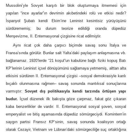
Mussolini’yle Sovyet karşıtı bir blok oluşturmaya itmemesi için
yapılan “ince ayarlar”ın devrimin akıbetindeki rolü ve etkisi nedir?
İspanyol Şubatı kendi Ekim’ine Leninist kesintisiz yürüyüşünü
sürdürememiş; bu durum teorize edildiği oranda düpedüz
Menşevizme, II. Enternasyonal çizgisine ricat edilmiştir.
Aynı ricat çok daha çarpıcı biçimde savaş sonu İtalya ve
Fransa’sında görülür. Bunlar salt Yalta’daki paylaşım anlaşmasına vb.
bağlanamaz. 1920’lerde “21 koşul”un kabulüne bağlı fiziki kopuş Batı
KP’lerinin Leninist içsel dönüşümünü sağlamaya yetmemiş, alttan alta
etkisini sürdüren II. Enternasyonal çizgisi –sosyal demokrasiyle kanlı
bıçaklı olunmasına rağmen– savaş sonunda mantıksal sonuçlarına
varmıştır:
Sovyet dış politikasıyla kendi tarzında örtüşen yapı
budur.
İçsel düzenek ilk bakışta göze çarpmaz, fakat göz çıkaran
kaba benzerlikler de vardır. II. Enternasyonal sosyal şoven, sosyal
emperyalist ve bitiş aşamasında düpedüz sömürgeciydi. Komintern’in
saygın partisi Fransız KP’sinin, savaş sonunda koalisyon ortağı
olarak Cezayir, Vietnam ve Lübnan’daki sömürgeciliğe suç ortaklığına