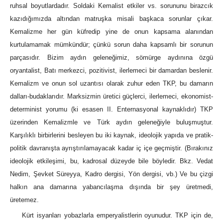
ruhsal boyutlardadır. Soldaki Kemalist etkiler vs. sorununu birazcık
kazıdığımızda altından matruşka misali başkaca sorunlar çıkar.
Kemalizme her gün küfredip yine de onun kapsama alanından
kurtulamamak mümkündür; çünkü sorun daha kapsamlı bir sorunun
parçasıdır. Bizim aydın geleneğimiz, sömürge aydınına özgü
oryantalist, Batı merkezci, pozitivist, ilerlemeci bir damardan beslenir.
Kemalizm ve onun sol uzantısı olarak zuhur eden TKP, bu damarın
dalları-budaklarıdır. Marksizmin üretici güçlerci, ilerlemeci, ekonomist-
determinist yorumu (ki esasen II. Enternasyonal kaynaklıdır) TKP
üzerinden Kemalizmle ve Türk aydın geleneğiyle buluşmuştur.
Karşılıklı birbirlerini besleyen bu iki kaynak, ideolojik yapıda ve pratik-
politik davranışta ayrıştırılamayacak kadar iç içe geçmiştir. (Bırakınız
ideolojik etkileşimi, bu, kadrosal düzeyde bile böyledir. Bkz. Vedat
Nedim, Şevket Süreyya, Kadro dergisi, Yön dergisi, vb.) Ve bu çizgi
halkın ana damarına yabancılaşma dışında bir şey üretmedi,
üretemez.
Kürt isyanları yobazlarla emperyalistlerin oyunudur. TKP için de,