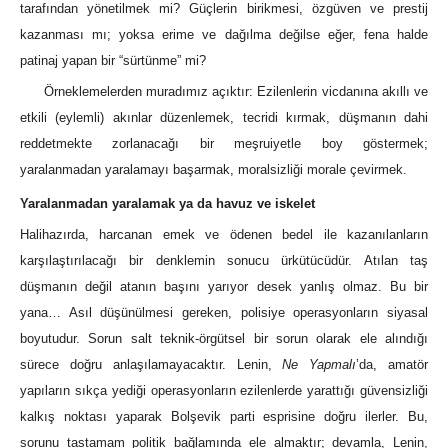
tarafından yönetilmek mi? Güçlerin birikmesi, özgüven ve prestij
kazanması mı; yoksa erime ve dağılma değilse eğer, fena halde
patinaj yapan bir “sürtünme” mi?
Örneklemelerden muradımız açıktır: Ezilenlerin vicdanına akıllı ve
etkili (eylemli) akınlar düzenlemek, tecridi kırmak, düşmanın dahi
reddetmekte zorlanacağı bir meşruiyetle boy göstermek;
yaralanmadan yaralamayı başarmak, moralsizliği morale çevirmek.
Yaralanmadan yaralamak ya da havuz ve iskelet
Halihazırda, harcanan emek ve ödenen bedel ile kazanılanların
karşılaştırılacağı bir denklemin sonucu ürkütücüdür. Atılan taş
düşmanın değil atanın başını yarıyor desek yanlış olmaz. Bu bir
yana… Asıl düşünülmesi gereken, polisiye operasyonların siyasal
boyutudur. Sorun salt teknik-örgütsel bir sorun olarak ele alındığı
sürece doğru anlaşılamayacaktır. Lenin,
Ne Yapmalı
’da, amatör
yapıların sıkça yediği operasyonların ezilenlerde yarattığı güvensizliği
kalkış noktası yaparak Bolşevik parti esprisine doğru ilerler. Bu,
sorunu tastamam politik bağlamında ele almaktır; devamla, Lenin,