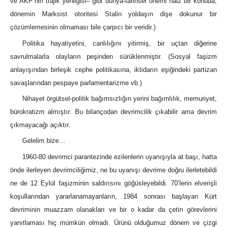
ve AKP’nin trajik yenilgisi– gibi dünya-tarihsel önemi haiz bir konuda,
dönemin Marksist otoritesi Stalin yoldaşın dişe dokunur bir
çözümlemesinin olmaması bile çarpıcı bir veridir.)
Politika hayatiyetini, canlılığını yitirmiş, bir uçtan diğerine
savrulmalarla olayların peşinden sürüklenmiştir. (Sosyal faşizm
anlayışından birleşik cephe politikasına, iktidarın eşiğindeki partizan
savaşlarından pespaye parlamentarizme vb.)
Nihayet örgütsel-politik bağımsızlığın yerini bağımlılık, memuriyet,
bürokratizm almıştır. Bu bilançodan devrimcilik çıkabilir ama devrim
çıkmayacağı açıktır.
Gelelim bize…
1960-80 devrimci parantezinde ezilenlerin uyanışıyla at başı, hatta
önde ilerleyen devrimciliğimiz, ne bu uyanışı devrime doğru ilerletebildi
ne de 12 Eylül faşizminin saldırısını göğüsleyebildi. 70’lerin elverişli
koşullarından yararlanamayanların, 1984 sonrası başlayan Kürt
devriminin muazzam olanakları ve bir o kadar da çetin görevlerini
yanıtlaması hiç mümkün olmadı. Ürünü olduğumuz dönem ve çizgi