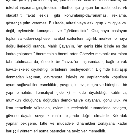
iskelet
inşasına girişilmelidir. Elbette, işe girişen bir irade, odak vb
olacaktır; fakat eskisi gibi konumlanıp-davranamaz, reklama,
gösterişe prim veremez. Bu irade, adresi veya eski grup kimliğiyle vs.
değil, eylemiyle konuşmalı ve “görünmelidir”. Oluşmaya başlayan
toplumsal-kitlevi-cephesel hareket ezilenlerin ağırlık merkezi olmaya
doğru ilerlediği oranda, Mahir Çayan’ın, “en geniş kitle içinde en dar
kadro çalışması” önermesinin önemi artar. Görevler mekanik ayrımlara
tabi tutulmasa da, öncelik bir “havuz”un inşasındadır; bağlı olarak
havuz-iskelet diyalektiği birbirlerini besleyecektir. Biçimde katılaşıp
donmadan kaçınan, davranışta, işleyiş ve yapılanmada koşullara
uyum sağlayabilen esneklikte; yaygın, kitlevi, meşru ve birleştirici bir
yapı olmalıdır. Temsiliyet (liderlik) – kitle diyalektiği; katılımcı,
mümkün olduğunca doğrudan demokrasiye dayanan, gönüllülük ve
ikna temelinde yükselen, eylemli süreçlerdeki sınamalarla pekişen,
güvene dayalı, sovyetik ruhta –biçimde değil– olmalıdır. Kıkırdak
yapılar pekişene, kitle ve mücadele dinamikleri zorlayana kadar
barışçıl yöntemleri aşma basınçlarına taviz verilmemelidir.