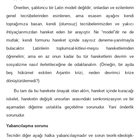
Önerilen, şabloncu bir Latin modeli değildir; onlardan ve ezilenlerin
genel tecrübelerinden esinlenen, ama esasen ayağını kendi
toprağımıza basan, kendi (olumsuz) tecrübelerimizden ve yakıcı
ihtiyaçlarımızdan hareket eden bir arayıştır. Ne “model”dir ne de
mutlak; kendi formunu hareket içinde sayısız deneme-yanılmayla
bulacaktır. Latinlerin toplumsal-kitlevi-meşru hareketlerinden
öğrenelim; ama en az onun kadar bu tür hareketlerin devrim ve
sosyalizme nasıl ilerletileceğine de odaklanalım. (Örneğin, bir ayda
beş hükümet eskiten Arjantin krizi, neden devrimci krize
dönüştürülemedi?)
Bu tam da bu harekete önayak olan aklın, hareket içinde kuracağı
iskelet, hareketin değişik unsurları arasındaki senkronizasyon ve bir
aşamadan diğerine ustalıkla geçebilme sorunudur. Yani önderlik
sorunudur.
Yabancılaşma sorunu
Tecridin diğer ayağı halka yabancılaşmadır ve sorun teorik-ideolojik-