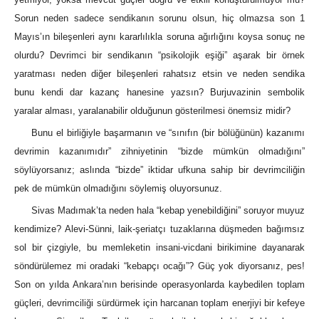
Sorun neden sadece sendikanın sorunu olsun, hiç olmazsa son 1
Mayıs’ın bileşenleri aynı kararlılıkla soruna ağırlığını koysa sonuç ne
olurdu? Devrimci bir sendikanın “psikolojik eşiği” aşarak bir örnek
yaratması neden diğer bileşenleri rahatsız etsin ve neden sendika
bunu kendi dar kazanç hanesine yazsın? Burjuvazinin sembolik
yaralar alması, yaralanabilir olduğunun gösterilmesi önemsiz midir?
Bunu el birliğiyle başarmanın ve “sınıfın (bir bölüğünün) kazanımı
devrimin kazanımıdır” zihniyetinin “bizde mümkün olmadığını”
söylüyorsanız; aslında “bizde” iktidar ufkuna sahip bir devrimciliğin
pek de mümkün olmadığını söylemiş oluyorsunuz.
Sivas Madımak’ta neden hala “kebap yenebildiğini” soruyor muyuz
kendimize? Alevi-Sünni, laik-şeriatçı tuzaklarına düşmeden bağımsız
sol bir çizgiyle, bu memleketin insani-vicdani birikimine dayanarak
söndürülemez mi oradaki “kebapçı ocağı”? Güç yok diyorsanız, pes!
Son on yılda Ankara’nın berisinde operasyonlarda kaybedilen toplam
güçleri, devrimciliği sürdürmek için harcanan toplam enerjiyi bir kefeye