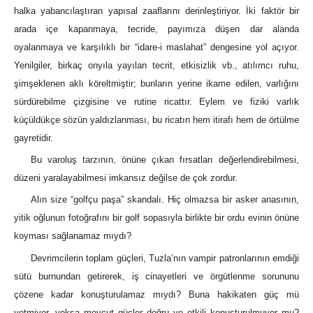
halka yabancılaştıran yapısal zaaflarını derinleştiriyor. İki faktör bir
arada içe kapanmaya, tecride, payımıza düşen dar alanda
oyalanmaya ve karşılıklı bir “idare-i maslahat” dengesine yol açıyor.
Yenilgiler, birkaç onyıla yayılan tecrit, etkisizlik vb., atılımcı ruhu,
şimşeklenen aklı köreltmiştir; bunların yerine ikame edilen, varlığını
sürdürebilme çizgisine ve rutine ricattır. Eylem ve fiziki varlık
küçüldükçe sözün yaldızlanması, bu ricatın hem itirafı hem de örtülme
gayretidir.
Bu varoluş tarzının, önüne çıkan fırsatları değerlendirebilmesi,
düzeni yaralayabilmesi imkansız değilse de çok zordur.
Alın size “golfçu paşa” skandalı. Hiç olmazsa bir asker anasının,
yitik oğlunun fotoğrafını bir golf sopasıyla birlikte bir ordu evinin önüne
koyması sağlanamaz mıydı?
Devrimcilerin toplam güçleri, Tuzla’nın vampir patronlarının emdiği
sütü burnundan getirerek, iş cinayetleri ve örgütlenme sorununu
çözene kadar konuşturulamaz mıydı? Buna hakikaten güç mü
yetmiyor, yoksa mevcut güçler doğru ve etkili konuşturulmuyor mu?