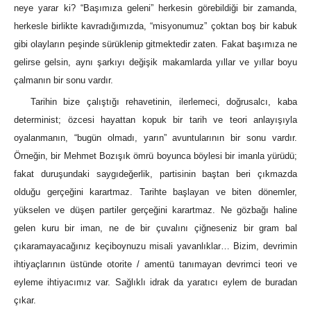
neye yarar ki? “Başımıza geleni” herkesin görebildiği bir zamanda,
herkesle birlikte kavradığımızda, “misyonumuz” çoktan boş bir kabuk
gibi olayların peşinde sürüklenip gitmektedir zaten. Fakat başımıza ne
gelirse gelsin, aynı şarkıyı değişik makamlarda yıllar ve yıllar boyu
çalmanın bir sonu vardır.
Tarihin bize çalıştığı rehavetinin, ilerlemeci, doğrusalcı, kaba
determinist; özcesi hayattan kopuk bir tarih ve teori anlayışıyla
oyalanmanın, “bugün olmadı, yarın” avuntularının bir sonu vardır.
Örneğin, bir Mehmet Bozışık ömrü boyunca böylesi bir imanla yürüdü;
fakat duruşundaki saygıdeğerlik, partisinin baştan beri çıkmazda
olduğu gerçeğini karartmaz. Tarihte başlayan ve biten dönemler,
yükselen ve düşen partiler gerçeğini karartmaz. Ne gözbağı haline
gelen kuru bir iman, ne de bir çuvalını çiğneseniz bir gram bal
çıkaramayacağınız keçiboynuzu misali yavanlıklar… Bizim, devrimin
ihtiyaçlarının üstünde otorite / amentü tanımayan devrimci teori ve
eyleme ihtiyacımız var. Sağlıklı idrak da yaratıcı eylem de buradan
çıkar.