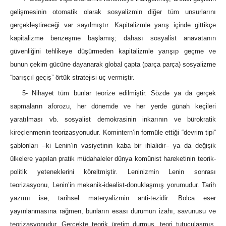
gelişmesinin otomatik olarak sosyalizmin diğer tüm unsurlarını
gerçekleştireceği var sayılmıştır. Kapitalizmle yarış içinde gittikçe
kapitalizme benzeşme başlamış; dahası sosyalist anavatanın
güvenliğini tehlikeye düşürmeden kapitalizmle yarışıp geçme ve
bunun çekim gücüne dayanarak global çapta (parça parça) sosyalizme
“barışçıl geçiş” örtük stratejisi uç vermiştir.
5- Nihayet tüm bunlar teorize edilmiştir. Sözde ya da gerçek
sapmaların aforozu, her dönemde ve her yerde günah keçileri
yaratılması vb. sosyalist demokrasinin inkarının ve bürokratik
kireçlenmenin teorizasyonudur. Komintern’in formüle ettiği “devrim tipi”
şablonları –ki Lenin’in vasiyetinin kaba bir ihlalidir– ya da değişik
ülkelere yapılan pratik müdahaleler dünya komünist hareketinin teorik-
politik yeteneklerini köreltmiştir. Leninizmin Lenin sonrası
teorizasyonu, Lenin’in mekanik-idealist-donuklaşmış yorumudur. Tarih
yazımı ise, tarihsel materyalizmin anti-tezidir. Bolca eser
yayınlanmasına rağmen, bunların esası durumun izahı, savunusu ve
teorizasyonudur. Gerçekte teorik üretim durmuş, teori tutuculaşmış,