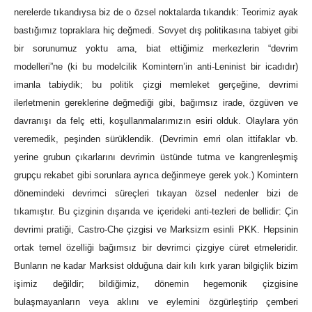
nerelerde tıkandıysa biz de o özsel noktalarda tıkandık: Teorimiz ayak
bastığımız topraklara hiç değmedi. Sovyet dış politikasına tabiyet gibi
bir sorunumuz yoktu ama, biat ettiğimiz merkezlerin “devrim
modelleri”ne (ki bu modelcilik Komintern’in anti-Leninist bir icadıdır)
imanla tabiydik; bu politik çizgi memleket gerçeğine, devrimi
ilerletmenin gereklerine değmediği gibi, bağımsız irade, özgüven ve
davranışı da felç etti, koşullanmalarımızın esiri olduk. Olaylara yön
veremedik, peşinden sürüklendik. (Devrimin emri olan ittifaklar vb.
yerine grubun çıkarlarını devrimin üstünde tutma ve kangrenleşmiş
grupçu rekabet gibi sorunlara ayrıca değinmeye gerek yok.) Komintern
dönemindeki devrimci süreçleri tıkayan özsel nedenler bizi de
tıkamıştır. Bu çizginin dışarıda ve içerideki anti-tezleri de bellidir: Çin
devrimi pratiği, Castro-Che çizgisi ve Marksizm esinli PKK. Hepsinin
ortak temel özelliği bağımsız bir devrimci çizgiye cüret etmeleridir.
Bunların ne kadar Marksist olduğuna dair kılı kırk yaran bilgiçlik bizim
işimiz değildir; bildiğimiz, dönemin hegemonik çizgisine
bulaşmayanların veya aklını ve eylemini özgürleştirip çemberi