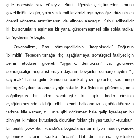
çifte göreviyle yüz yüzeyiz. Birini diğeriyle çeliştirmeden sorunu
çözebildiğimiz gün, yalnızca kendi krizimizi aşmayacağız; düzenin en
önemli yönetme enstrümanını da elinden alacağız. Kabul edilmelidir
ki, bu sorunların aşılması bir yana, gündemleşmesi bile solda radikal
bir “iç-devrim”e bağlıdır.
Oryantalizm, Batı sömürgeciliğinin “imgesindeki” Doğunun
“bilimidir”. Tepeden tırnağa ırkçı aşağılamaya, sömürgeci faaliyet için
zemin etüdüne, giderek “uygarlık, demokrasi” vs. götürerek
sömürgeciliği meşrulaştırmaya dayanır. Devşirilen sömürge aydını “iç
dayanak” haline gelir. Sürüsüne bereket yazı, görüntü, ses, imge
birkaç yüzyıldır kafamıza yağmaktadır. Bu öylesine görünmez, ama
doğallaşmış bir iklim yaratmıştır ki –tıpkı kadın cinsinin
aşağılanmasında olduğu gibi– kendi halklarımızı aşağıladığımızın
farkına bile varmayız. Hava gibi görünmez hale gelip içselleşen bu
zihniyet ikliminde kutuplarda öldürülen foklar için yas tutulur –tutulsun,
bir terslik yok– da, Ruanda’da boğazlanan bir milyon insan çekirdek
çitlenerek izlenir. Çünkü “insan” Batılıdır, insana gösterilen