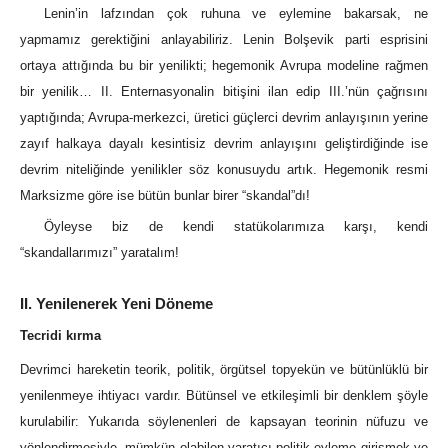
Lenin’in lafzından çok ruhuna ve eylemine bakarsak, ne
yapmamız gerektiğini anlayabiliriz. Lenin Bolşevik parti esprisini
ortaya attığında bu bir yenilikti; hegemonik Avrupa modeline rağmen
bir yenilik… II. Enternasyonalin bitişini ilan edip III.’nün çağrısını
yaptığında; Avrupa-merkezci, üretici güçlerci devrim anlayışının yerine
zayıf halkaya dayalı kesintisiz devrim anlayışını geliştirdiğinde ise
devrim niteliğinde yenilikler söz konusuydu artık. Hegemonik resmi
Marksizme göre ise bütün bunlar birer “skandal”dı!
Öyleyse biz de kendi statükolarımıza karşı, kendi
“skandallarımızı” yaratalım!
II. Yenilenerek Yeni Döneme
Tecridi kırma
Devrimci hareketin teorik, politik, örgütsel topyekün ve bütünlüklü bir
yenilenmeye ihtiyacı vardır. Bütünsel ve etkileşimli bir denklem şöyle
kurulabilir: Yukarıda söylenenleri de kapsayan teorinin nüfuzu ve
yönlendirmesiyle, mümkün olabilen yaratıcı politik eyleme girişmek ve