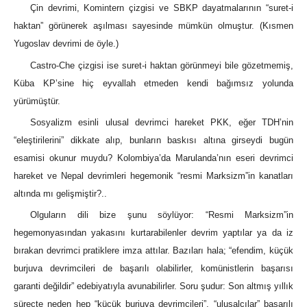
Çin devrimi, Komintern çizgisi ve SBKP dayatmalarının “suret-i
haktan” görünerek aşılması sayesinde mümkün olmuştur. (Kısmen
Yugoslav devrimi de öyle.)
Castro-Che çizgisi ise suret-i haktan görünmeyi bile gözetmemiş,
Küba KP’sine hiç eyvallah etmeden kendi bağımsız yolunda
yürümüştür.
Sosyalizm esinli ulusal devrimci hareket PKK, eğer TDH’nin
“eleştirilerini” dikkate alıp, bunların baskısı altına girseydi bugün
esamisi okunur muydu? Kolombiya’da Marulanda’nın eseri devrimci
hareket ve Nepal devrimleri hegemonik “resmi Marksizm”in kanatları
altında mı gelişmiştir?..
Olguların dili bize şunu söylüyor: “Resmi Marksizm”in
hegemonyasından yakasını kurtarabilenler devrim yaptılar ya da iz
bırakan devrimci pratiklere imza attılar. Bazıları hala; “efendim, küçük
burjuva devrimcileri de başarılı olabilirler, komünistlerin başarısı
garanti değildir” edebiyatıyla avunabilirler. Soru şudur: Son altmış yıllık
süreçte neden hep “küçük burjuva devrimcileri”, “ulusalcılar” başarılı