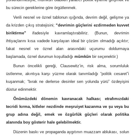
bu sürecin gereklerine göre örgütlenmek.
Verili nesnel ve öznel tablonun ışığında, devrim değil, gelişme ya
da krizden çıkış stratejisini;
“devrimin güçlerini ezdirmeden kuvvet
biriktirme”
ifadesiyle kavramlaştırabiliriz. (Bunun, devrimin
ihtiyaçlarını kısa vadede karşılayan ideal bir çözüm olmadığı açıktır;
fakat nesnel ve öznel alan arasındaki uçurumu doldurmaya
başlamada, öznel durumun koşulladığı
mümkün
bir seçenektir.)
Bunun öncelikli gereği, Clausewitz’in, risk alma, sorumluluk
üstlenme, akıntıya karşı yüzme olarak tanımladığı “politik cesaret”i
kuşanmak; “bırak ne derlerse desinler sen yolunda yürü” özdeyişini
düstur edinmektir.
Önümüzdeki dönemin kavranacak halkası; etrafımızdaki
tecridi kırma, kitleler nezdinde meşruiyet kazanma ve şu veya bu
grup adına değil, emek ve özgürlük güçleri olarak politika
alanında boy gösterir hale gelebilmektir.
Düzenin baskı ve propaganda aygıtının muazzam ablukası, solun