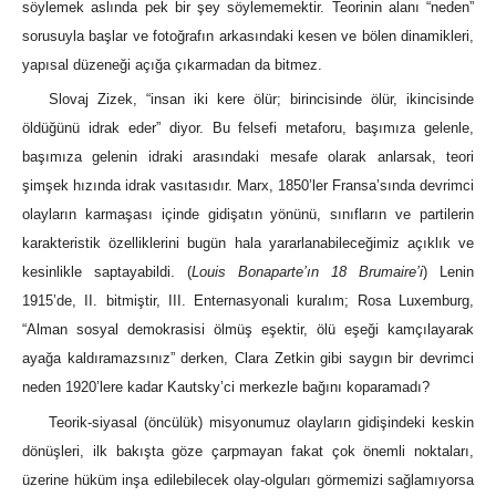
söylemek aslında pek bir şey söylememektir. Teorinin alanı “neden”
sorusuyla başlar ve fotoğrafın arkasındaki kesen ve bölen dinamikleri,
yapısal düzeneği açığa çıkarmadan da bitmez.
Slovaj Zizek, “insan iki kere ölür; birincisinde ölür, ikincisinde
öldüğünü idrak eder” diyor. Bu felsefi metaforu, başımıza gelenle,
başımıza gelenin idraki arasındaki mesafe olarak anlarsak, teori
şimşek hızında idrak vasıtasıdır. Marx, 1850’ler Fransa’sında devrimci
olayların karmaşası içinde gidişatın yönünü, sınıfların ve partilerin
karakteristik özelliklerini bugün hala yararlanabileceğimiz açıklık ve
kesinlikle saptayabildi. (
Louis Bonaparte’ın 18 Brumaire’i
) Lenin
1915’de, II. bitmiştir, III. Enternasyonali kuralım; Rosa Luxemburg,
“Alman sosyal demokrasisi ölmüş eşektir, ölü eşeği kamçılayarak
ayağa kaldıramazsınız” derken, Clara Zetkin gibi saygın bir devrimci
neden 1920’lere kadar Kautsky’ci merkezle bağını koparamadı?
Teorik-siyasal (öncülük) misyonumuz olayların gidişindeki keskin
dönüşleri, ilk bakışta göze çarpmayan fakat çok önemli noktaları,
üzerine hüküm inşa edilebilecek olay-olguları görmemizi sağlamıyorsa