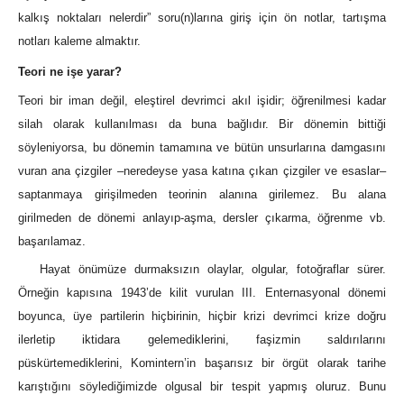
kalkış noktaları nelerdir” soru(n)larına giriş için ön notlar, tartışma
notları kaleme almaktır.
Teori ne işe yarar?
Teori bir iman değil, eleştirel devrimci akıl işidir; öğrenilmesi kadar
silah olarak kullanılması da buna bağlıdır. Bir dönemin bittiği
söyleniyorsa, bu dönemin tamamına ve bütün unsurlarına damgasını
vuran ana çizgiler –neredeyse yasa katına çıkan çizgiler ve esaslar–
saptanmaya girişilmeden teorinin alanına girilemez. Bu alana
girilmeden de dönemi anlayıp-aşma, dersler çıkarma, öğrenme vb.
başarılamaz.
Hayat önümüze durmaksızın olaylar, olgular, fotoğraflar sürer.
Örneğin kapısına 1943’de kilit vurulan III. Enternasyonal dönemi
boyunca, üye partilerin hiçbirinin, hiçbir krizi devrimci krize doğru
ilerletip iktidara gelemediklerini, faşizmin saldırılarını
püskürtemediklerini, Komintern’in başarısız bir örgüt olarak tarihe
karıştığını söylediğimizde olgusal bir tespit yapmış oluruz. Bunu