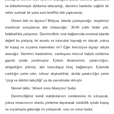
ve böbürlenmeyle doldurma lafazanlığı, devrimci harekete sağlıklı bir
nefes sunmak bir yana suni teneffüs bile yaptıramaz.
Dönem bitti mi diyoruz? Bittiyse, bitenle yüzleşeceğiz, tespitimizi
mantıksal sonuçlarına dek izleyeceğiz. 30-40 yıldır binbir çile,
fedakarlıkla yürüyoruz. Devrimcilikte ısrar bağlamında evrensel planda
değerli bu yürüyüş, bir avuntu ve tutuculuk kaynağı mı olacak, yoksa
bir kopuş ve sıçrama manivelası mı? Eğer ikincisiyse eşyayı adıyla
anacağız: Devrimci hareketimiz, varoluşunu mevcut haliyle sürdürme
gayreti içinde yorulmuştur. Eylemi dinamizmini, yaratıcılığını,
atılganlığını yitirmiş; aklı tutuculaşıp kireç bağlamıştır. Eylemde
canlılığın yerini rutin, ruhsuz alışkanlıklar; akılda yaratıcılığın yerini
“çizgi ve doktrin bekçiliği” ya da savrulmalar almıştır.
Nesnel tablo, “dönem sonu bilançosu” budur.
Devrimciliğimiz kendi statükolarının cenderesine mi sıkışacak,
yoksa mirasımızın olumlu yönlerine dayanarak süreklilik içinde kopuş
ve sıçramayla geleceğe mi yürüyecek; soru ve sorun budur.