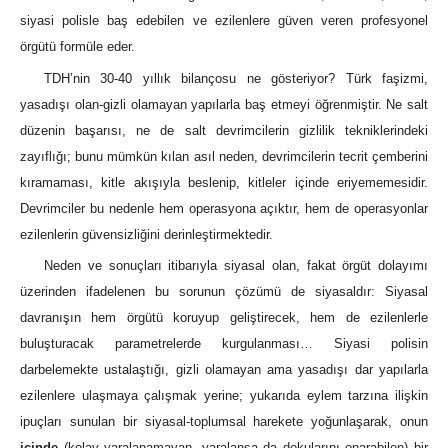
siyasi polisle baş edebilen ve ezilenlere güven veren profesyonel
örgütü formüle eder.
TDH’nin 30-40 yıllık bilançosu ne gösteriyor? Türk faşizmi,
yasadışı olan-gizli olamayan yapılarla baş etmeyi öğrenmiştir. Ne salt
düzenin başarısı, ne de salt devrimcilerin gizlilik tekniklerindeki
zayıflığı; bunu mümkün kılan asıl neden, devrimcilerin tecrit çemberini
kıramaması, kitle akışıyla beslenip, kitleler içinde eriyememesidir.
Devrimciler bu nedenle hem operasyona açıktır, hem de operasyonlar
ezilenlerin güvensizliğini derinleştirmektedir.
Neden ve sonuçları itibarıyla siyasal olan, fakat örgüt dolayımı
üzerinden ifadelenen bu sorunun çözümü de siyasaldır: Siyasal
davranışın hem örgütü koruyup geliştirecek, hem de ezilenlerle
buluşturacak parametrelerde kurgulanması… Siyasi polisin
darbelemekte ustalaştığı, gizli olamayan ama yasadışı dar yapılarla
ezilenlere ulaşmaya çalışmak yerine; yukarıda eylem tarzına ilişkin
ipuçları sunulan bir siyasal-toplumsal harekete yoğunlaşarak, onun
içinde
(kolay yaralanamayan, yaralansa da dokularını onarabilen) bir