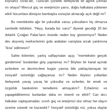
koysanız Sivas’ları, Tuzla’ları çözerek ilerleyecek bir ağırlık çıkmaz
mı ortaya? Mevcut güç ve enerjimizin yarısı, doğru halkalara yüklenen
etkili hücumlara dönüşse bambaşka sonuçlar alınacağı açık değil mi?
Bu memlekette ağır bir yoksulluk varsa; yoksulların hiç olmazsa
sembolik bölükleri, “Heyy, burada biz varız!” diyerek geceliği 20 bin
dolarlık Çırağan Palas’ların önünde neden boy göstermiyor? Neden
dev alışveriş merkezlerinin gıda arabaları varoşlara erzak yardımına
“ikna” edilmesin?
Sahte ikilemleri, yanlış saflaşmaları aşıp, “memleketin gerçek
gündemine” buralardan giriş yapılamaz mı? Böylesi bir kanal açmak
ezilenlere ve devrimcilere bugün yanına bile yaklaşılamayan bir
inisiyatif üstünlüğü sağlayamaz mı? Neden böylesi yollardan
ilerleyerek yavaş yavaş bir yoksullar ve ezilenler, bir emek ve
özgürlük hareketinin temellerini atmayalım? Ezberimiz ve
yapageldiklerimiz bunlardan daha mı önemli ve etkili? Can alıcı
halkaları saptayamadan, sınırlı güç ve enerjimizi olur olmaz her olayın
üzerine sürerek ne kazandık? İnisiyatif üstünlüğü mü, yoksa olaylar