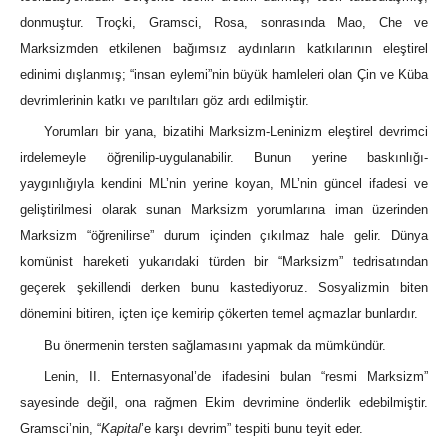
donmuştur. Troçki, Gramsci, Rosa, sonrasında Mao, Che ve
Marksizmden etkilenen bağımsız aydınların katkılarının eleştirel
edinimi dışlanmış; “insan eylemi”nin büyük hamleleri olan Çin ve Küba
devrimlerinin katkı ve parıltıları göz ardı edilmiştir.
Yorumları bir yana, bizatihi Marksizm-Leninizm eleştirel devrimci
irdelemeyle öğrenilip-uygulanabilir. Bunun yerine baskınlığı-
yaygınlığıyla kendini ML’nin yerine koyan, ML’nin güncel ifadesi ve
geliştirilmesi olarak sunan Marksizm yorumlarına iman üzerinden
Marksizm “öğrenilirse” durum içinden çıkılmaz hale gelir. Dünya
komünist hareketi yukarıdaki türden bir “Marksizm” tedrisatından
geçerek şekillendi derken bunu kastediyoruz. Sosyalizmin biten
dönemini bitiren, içten içe kemirip çökerten temel açmazlar bunlardır.
Bu önermenin tersten sağlamasını yapmak da mümkündür.
Lenin, II. Enternasyonal’de ifadesini bulan “resmi Marksizm”
sayesinde değil, ona rağmen Ekim devrimine önderlik edebilmiştir.
Gramsci’nin, “
Kapital
’e karşı devrim” tespiti bunu teyit eder.