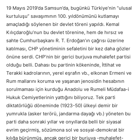
19 Mayıs 2019’da Samsun’da, bugünkü Türkiye’nin “ulusal
kurtuluşu” savaşımının 100. yıldönümünü kutlamayı
amaçladığı söylenen bir devlet töreni yapıldı. Kemal
Kılıçdaroğlu’nun bu devlet törenine, hem de hırsız ve
sahte Cumhurbaşkanı R. T. Erdoğan’ın çağrısı üzerine
katılması, CHP yönetiminin sefaletini bir kez daha gözler
önüne serdi. CHP’nin bir gerici burjuva muhalefet partisi
olduğu belli. Dahası bu partinin kökeninde, İttihat ve
Terakki kadrolarının, yerel eşrafın vb., elkonan Ermeni ve
Rum mallarını koruma ve yaşanan jenosidin hesabının
sorulmaması için kurduğu Anadolu ve Rumeli Müdafaa-i
Hukuk Cemiyetlerinin yattığını biliyoruz. Tek parti
diktatörlüğü döneminde (1923-50) ülkeyi demir bir
yumrukla (asker terörü, jandarma dayağı vb.) yöneten bu
parti daha sonraki yıllar ve onyıllarda belli bir siyasal
evrim geçirmiş, sözümona sol ve sosyal-demokrat bir
kılığa bürünmüş, ancak gerici bir burjuva -muhalefet-