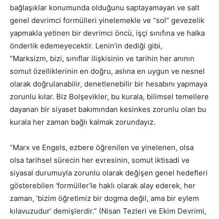
bağlaşıklar konumunda olduğunu saptayamayan ve salt
genel devrimci formülleri yinelemekle ve “sol” gevezelik
yapmakla yetinen bir devrimci öncü, işçi sınıfına ve halka
önderlik edemeyecektir. Lenin’in dediği gibi,
“Marksizm, bizi, sınıflar ilişkisinin ve tarihin her anının
somut özelliklerinin en doğru, aslına en uygun ve nesnel
olarak doğrulanabilir, denetlenebilir bir hesabını yapmaya
zorunlu kılar. Biz Bolşevikler, bu kurala, bilimsel temellere
dayanan bir siyaset bakımından kesinkes zorunlu olan bu
kurala her zaman bağlı kalmak zorundayız.
“Marx ve Engels, ezbere öğrenilen ve yinelenen, olsa
olsa tarihsel sürecin her evresinin, somut iktisadi ve
siyasal durumuyla zorunlu olarak değişen genel hedefleri
gösterebilen ‘formüller’le haklı olarak alay ederek, her
zaman, ‘bizim öğretimiz bir dogma değil, ama bir eylem
kılavuzudur’ demişlerdir.” (Nisan Tezleri ve Ekim Devrimi,