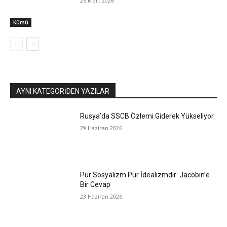
26 Mart 2026
Kürsü
AYNI KATEGORIDEN YAZILAR
Rusya’da SSCB Özlemi Giderek Yükseliyor
29 Haziran 2026
Pür Sosyalizm Pür İdealizmdir: Jacobin’e
Bir Cevap
23 Haziran 2026