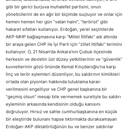
gibi bir gerici burjuva muhalefet partisini, onun
yöneticilerini de en ağır bir biçimde suçluyor ve onlar için
hemen hemen her gün “vatan haini”, “terörist” gibi
hakaret sıfatları kullanıyor. Erdoğan, yerel seçimlerde
AKP-MHP bağlaşmasına karşı “Millet İttifakı” adı altında
bir araya gelen CHP ile İyi Parti için “zillet ittifakı” terimini
kullanıyor. O, 21 Nisan’da Ankara’nın Çubuk ilçesinde
herkesin ve devletin üst düzey yetkililerinin ve “güvenlik”
kuvvetlerinin gözü önünde Kemal Kılıçdaroğlu’na karşı
linç ve terör eylemleri düzenliyor, bu saldırının kimlikleri
ortada olan piyonları hakkında tutuklama kararı
verilmesini engelliyor ve CHP genel başkanına bir
“geçmiş olsun” mesajı bile vermemek suretiyle bu saldırı
eyleminin arkasında kendisinin olduğu kanısını
doğruluyor. Hırsız ve sahte cumhurbaşkanına en küçük
bir eleştiride bulunanı hapse tıktırmakta duraksamayan
Erdoğan-AKP diktatörlüğünün bu ve benzer saldırılar