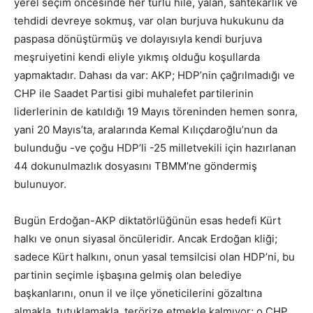
yerel seçim öncesinde her türlü hile, yalan, sahtekarlık ve
tehdidi devreye sokmuş, var olan burjuva hukukunu da
paspasa dönüştürmüş ve dolayısıyla kendi burjuva
meşruiyetini kendi eliyle yıkmış olduğu koşullarda
yapmaktadır. Dahası da var: AKP; HDP’nin çağrılmadığı ve
CHP ile Saadet Partisi gibi muhalefet partilerinin
liderlerinin de katıldığı 19 Mayıs töreninden hemen sonra,
yani 20 Mayıs’ta, aralarında Kemal Kılıçdaroğlu’nun da
bulunduğu -ve çoğu HDP’li -25 milletvekili için hazırlanan
44 dokunulmazlık dosyasını TBMM’ne göndermiş
bulunuyor.
Bugün Erdoğan-AKP diktatörlüğünün esas hedefi Kürt
halkı ve onun siyasal öncüleridir. Ancak Erdoğan kliği;
sadece Kürt halkını, onun yasal temsilcisi olan HDP’ni, bu
partinin seçimle işbaşına gelmiş olan belediye
başkanlarını, onun il ve ilçe yöneticilerini gözaltına
almakla, tutuklamakla, terörize etmekle kalmıyor; o CHP