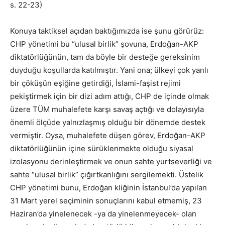
s. 22-23)
Konuya taktiksel açıdan baktığımızda ise şunu görürüz:
CHP yönetimi bu “ulusal birlik” şovuna, Erdoğan-AKP
diktatörlüğünün, tam da böyle bir desteğe gereksinim
duyduğu koşullarda katılmıştır. Yani ona; ülkeyi çok yanlı
bir çöküşün eşiğine getirdiği, İslami-faşist rejimi
pekiştirmek için bir dizi adım attığı, CHP de içinde olmak
üzere TÜM muhalefete karşı savaş açtığı ve dolayısıyla
önemli ölçüde yalnızlaşmış olduğu bir dönemde destek
vermiştir. Oysa, muhalefete düşen görev, Erdoğan-AKP
diktatörlüğünün içine sürüklenmekte olduğu siyasal
izolasyonu derinleştirmek ve onun sahte yurtseverliği ve
sahte “ulusal birlik” çığırtkanlığını sergilemekti. Üstelik
CHP yönetimi bunu, Erdoğan kliğinin İstanbul’da yapılan
31 Mart yerel seçiminin sonuçlarını kabul etmemiş, 23
Haziran’da yinelenecek -ya da yinelenmeyecek- olan