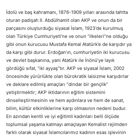
İdolü ve baş kahramanı, 1876-1909 yılları arasında tahtta
oturan padişah II. Abdülhamit olan AKP ve onun da bir
parçasını oluşturduğu siyasal İslam, 1923’de kurulmuş
olan Türkiye Cumhuriyeti’ne ve onun “ilkeleri”ne olduğu
gibi onun kurucusu Mustafa Kemal Atatürk’e de karşıdır ya
da karşı gibi durur. Erdoğan’ın, cumhuriyetin iki kurucusu
ve devlet başkanına, yani Atatürk ile İnönü’ye layık
gördüğü sıfat, “iki ayyaş”tır. AKP ve siyasal İslam, 2002
öncesinde yürürlükte olan bürokratik laisizme karşıdırlar
ve deklare edilmiş amaçları “dindar bir gençlik”
yetiştirmektir; AKP iktidarının eğitim sistemini
dinselleştirmesinin ve hem aydınlara ve hem de sanat,
bilim, kültür etkinliklerine karşı olmasının nedeni budur.
En azından kentli ve iyi eğitimli kadınları belli ölçüde
toplumsal yaşama katmayı amaçlayan Kemalist rejimden
farklı olarak siyasal İslamcılarımız kadının esas işlevinin