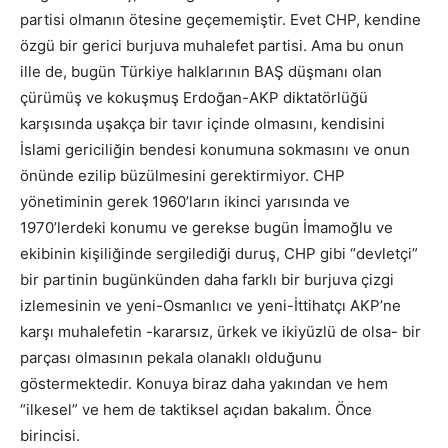
partisi olmanın ötesine geçememiştir. Evet CHP, kendine
özgü bir gerici burjuva muhalefet partisi. Ama bu onun
ille de, bugün Türkiye halklarının BAŞ düşmanı olan
çürümüş ve kokuşmuş Erdoğan-AKP diktatörlüğü
karşısında uşakça bir tavır içinde olmasını, kendisini
İslami gericiliğin bendesi konumuna sokmasını ve onun
önünde ezilip büzülmesini gerektirmiyor. CHP
yönetiminin gerek 1960’ların ikinci yarısında ve
1970’lerdeki konumu ve gerekse bugün İmamoğlu ve
ekibinin kişiliğinde sergilediği duruş, CHP gibi “devletçi”
bir partinin bugünkünden daha farklı bir burjuva çizgi
izlemesinin ve yeni-Osmanlıcı ve yeni-İttihatçı AKP’ne
karşı muhalefetin -kararsız, ürkek ve ikiyüzlü de olsa- bir
parçası olmasının pekala olanaklı olduğunu
göstermektedir. Konuya biraz daha yakından ve hem
“ilkesel” ve hem de taktiksel açıdan bakalım. Önce
birincisi.