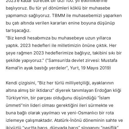
2023’e kadar sürecek bir dizi 100. yıl etkinliklerine
başlıyoruz. Bu tür yıl dönümleri köklü bir muhasebe
yapmamızı sağlıyoruz. TBMM ile muhasebemizi yaparken
bu çatı altında verilen kararları enine boyuna düşünüp
tartışacağız.
“Biz kendi hesabımıza bu muhasebeye uzun yıllarca
yaptık. 2023 hedefleri ile milletimizin önüne çıktık. Her
şeye rağmen 2023 hedeflerimize bağlıyız, takibini sıkı bir
şekilde yapıyoruz.” (“Samsun’da devlet zirvesi: Mustafa
Kemal’in ayak bastığı yerdeler”, Yurt, 19 Mayıs 2019)
Kendi çizgisini, “Biz her türlü milliyetçiliği, ayaklarının
altına almış bir iktidarız” diyerek tanımlayan Erdoğan kliği
Türkiye’nin, bir parçası olduğunu düşündüğü “İslam
ümmeti”nin lideri olması gerektiğini ileri sürmekte ve
buna bağlı olarak yayılmacı ve yeni-Osmanlıcı bir rota
izlemeye çalışmaktadır. Atatürk-İnönü döneminin sahte ve
ikiyüzlü “yurtta barış, dünyada barış” sloganını “pasiflik”