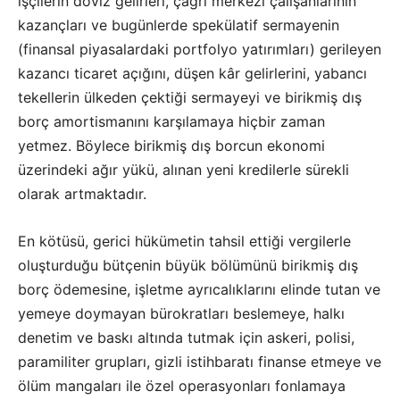
işçilerin döviz gelirleri, çağrı merkezi çalışanlarının
kazançları ve bugünlerde spekülatif sermayenin
(finansal piyasalardaki portfolyo yatırımları) gerileyen
kazancı ticaret açığını, düşen kâr gelirlerini, yabancı
tekellerin ülkeden çektiği sermayeyi ve birikmiş dış
borç amortismanını karşılamaya hiçbir zaman
yetmez. Böylece birikmiş dış borcun ekonomi
üzerindeki ağır yükü, alınan yeni kredilerle sürekli
olarak artmaktadır.
En kötüsü, gerici hükümetin tahsil ettiği vergilerle
oluşturduğu bütçenin büyük bölümünü birikmiş dış
borç ödemesine, işletme ayrıcalıklarını elinde tutan ve
yemeye doymayan bürokratları beslemeye, halkı
denetim ve baskı altında tutmak için askeri, polisi,
paramiliter grupları, gizli istihbaratı finanse etmeye ve
ölüm mangaları ile özel operasyonları fonlamaya