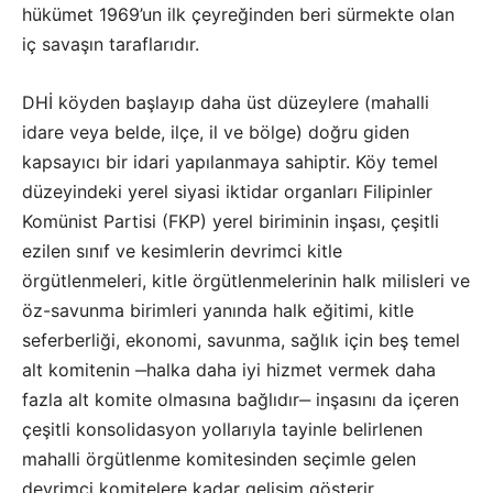
hükümet 1969’un ilk çeyreğinden beri sürmekte olan
iç savaşın taraflarıdır.
DHİ köyden başlayıp daha üst düzeylere (mahalli
idare veya belde, ilçe, il ve bölge) doğru giden
kapsayıcı bir idari yapılanmaya sahiptir. Köy temel
düzeyindeki yerel siyasi iktidar organları Filipinler
Komünist Partisi (FKP) yerel biriminin inşası, çeşitli
ezilen sınıf ve kesimlerin devrimci kitle
örgütlenmeleri, kitle örgütlenmelerinin halk milisleri ve
öz-savunma birimleri yanında halk eğitimi, kitle
seferberliği, ekonomi, savunma, sağlık için beş temel
alt komitenin ‒halka daha iyi hizmet vermek daha
fazla alt komite olmasına bağlıdır‒ inşasını da içeren
çeşitli konsolidasyon yollarıyla tayinle belirlenen
mahalli örgütlenme komitesinden seçimle gelen
devrimci komitelere kadar gelişim gösterir.