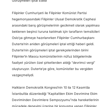
Görüşmeleri İptal Edildi
Filipinler Cumhuriyeti ile Filipinler Komünist Partisi
hegemonyasındaki Filipinler Ulusal Demokratik Cephesi
arasındaki barış görüşmelerinin gecikmeli olarak yapılması
beklenen beşinci turuna katılmak için tarafların temsilcileri
Oslo’ya gitmeye hazırlanırken Filipinler Cumhurbaşkanı
Duterte’nin aniden görüşmeleri iptal ettiği haberi geldi.
Duterte’nin görüşmeleri iptal gerekçelerinden birini
Filipinler’in Maocu komünistlerinin nüfuz bölgelerinde
faaliyet yürüten özel şirketlerden aldığı “devrimci vergi”
oluşturuyor. Duterte’ye göre, komünistler bu vergiden
vazgeçmeliydi.
Halkların Demokratik Kongresi’nin 10 ila 12 Kasım’da
İstanbul’da düzenlediği “Kapital’den Ekim Devrimine Ekim
Devriminden Devrimlere Sempozyumu”nda hareketlerinin
mücadele deneyimi üzerine bir konuşma yapan Filipinler