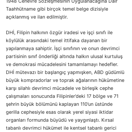
1948 Cenevre Sözleşmesinin Uygulanacağına Dair
Taahhütname gibi birçok temel belge dizisiyle
açıklanmış ve ilan edilmiştir.
DHİ, Filipin halkının özgür iradesi ve işçi sınıfı ile
köylülük arasındaki temel ittifaka dayanan bir
yapılanmaya sahiptir. İşçi sınıfının ve onun devrimci
partisinin sınıf önderliği altında halkın ulusal kurtuluş
ve demokrasi mücadelesini tamamlamayı hedefler.
DHİ mütevazı bir başlangıç yapmışken, ABD güdümlü
büyük kompradorlar ve toprak ağalarının hükümetine
karşı silahlı devrimci mücadele ve birleşik cephe
çalışmaları sonucunda Filipinler’deki 17 bölge ve 71
şehrin büyük bölümünü kaplayan 110’un üstünde
gerilla cephesiyle esas olarak yerel siyasi iktidar
organları formunda büyüdü ve yaygınlaştı. Kırsal
tabanlı devrimci hükümet ile kentsel tabanlı gerici