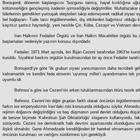
Boroujerdi, dönemin başlangıcını “bozgunu tatmış, hayal kırıklığına uğram
kötümserliğini gençleşmiş iradenin iyimserliğiyle değiştirdiler. Muhafazakar 
liderlerinin getirdikleri yumuşak eleştirileri takip edemeyerek radikal siyasi e
bel bağlayan– Tude tarzı örgütlenmeden, dış etkilerden bağımsız olduğu kad
kayıtsız şartsız hayranlığı, yeni nesilde Çin, Küba, Cezayir ve Vietnam devrim
İran Halkının Fedaileri Örgütü ve İran Halkın Mücahitleri örgütü bu 
başlamaları nedeniyle yazının konusu dışındadır.
Fedailer, 1971 Mart ayında, biri Bijan Cezeni tarafından 1963’te ku
kuruldu. Siyahkel baskını örgütün kurulmasından bir ay önce Fedailer tarafınd
Boroujerdi’ye göre “ilk grubun siyasi yansımasının daha tecrübeli g
kahramanlık ve kendini feda etmenin ‘uyumuş millet’i uyandırmanın tek yo
uyumlu idi.
Behrooz’a göre ise Cezeni’nin erken tutuklanmasından ötürü teorik etkis
Behrooz, Cezeni’nin diğer gruptan farklı olarak öncünün örgütlenmesin
farkın ise emperyalizmin İran’daki rolü konusunda olduğunu söyler. Ahmedz
rejimin doğasını değiştirdiğini ve baş düşmanın yerel devlet olduğunu düşü
de benzer biçimde ‘Kahrolsun Şah Diktatörlüğü’ sloganını kullanıyordu, fa
sürüyordu. Cezeni ise demokratik halk devrimi aşamasında olunduğunu ve dev
ilişkili olmalıdır. Gene Ahmedzade kendiliğinden bir hareket olmamasını yön
öncünün kurulması ve varlığını sürdürmesi için gerekliydi.