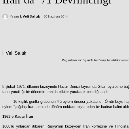
Yazan
İ. Veli Saltık
30 Haziran 2014
Paylaş
İ. Veli Saltık
Kaçınılmaz bir biçimde herhangi bir ahlakın esar
8 Şubat 1971, ülkenin kuzeyinde Hazar Denizi kıyısında Gilan eyaletine bağl
tarzı yarattığı bir dönemin İran’da etkiler yaratarak belirdiği andı.
16 kişilik gerilla grubunun 4’ü eylem öncesi yakalandı. Ömür boyu ha
eylem “çağdaş İran tarihinde dönüm noktası teşkil eden bir hadise halini aldı.
1963’e Kadar İran
1800’lü yıllardan itibaren Rusya’nın kuzeyden İran körfezine ve Hindistan