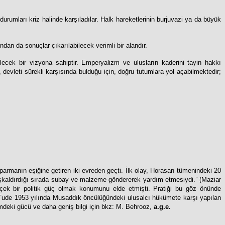
rumları kriz halinde karşıladılar. Halk hareketlerinin burjuvazi ya da büyük
an da sonuçlar çıkarılabilecek verimli bir alandır.
cek bir vizyona sahiptir. Emperyalizm ve ulusların kaderini tayin hakkı
devleti sürekli karşısında bulduğu için, doğru tutumlara yol açabilmektedir;
parmanın eşiğine getiren iki evreden geçti. İlk olay, Horasan tümenindeki 20
aşkaldırdığı sırada subay ve malzeme göndererek yardım etmesiydi.” (Maziar
rçek bir politik güç olmak konumunu elde etmişti. Pratiği bu göz önünde
ır. Tude 1953 yılında Musaddık öncülüğündeki ulusalcı hükümete karşı yapılan
mdeki gücü ve daha geniş bilgi için bkz: M. Behrooz,
a.g.e.