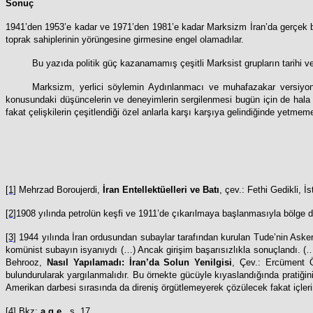
Sonuç
1941’den 1953’e kadar ve 1971’den 1981’e kadar Marksizm İran’da gerçek bir 
toprak sahiplerinin yörüngesine girmesine engel olamadılar.
Bu yazıda politik güç kazanamamış çeşitli Marksist grupların tarihi ve
Marksizm, yerlici söylemin Aydınlanmacı ve muhafazakar versiyonl
konusundaki düşüncelerin ve deneyimlerin sergilenmesi bugün için de hala öz
fakat çelişkilerin çeşitlendiği özel anlarla karşı karşıya gelindiğinde yetmem
[1]
Mehrzad Boroujerdi,
İran Entellektüelleri ve Batı
, çev.: Fethi Gedikli, İ
[2]
1908 yılında petrolün keşfi ve 1911’de çıkarılmaya başlanmasıyla bölge
[3]
1944 yılında İran ordusundan subaylar tarafından kurulan Tude’nin Askeri
komünist subayın isyanıydı (…) Ancak girişim başarısızlıkla sonuçlandı. (
Behrooz,
Nasıl Yapılamadı: İran’da Solun Yenilgisi
, Çev.: Ercüment 
bulundurularak yargılanmalıdır. Bu örnekte gücüyle kıyaslandığında pratiğin
Amerikan darbesi sırasında da direniş örgütlemeyerek çözülecek fakat içler
[4]
Bkz:
a.g.e.
, s. 17