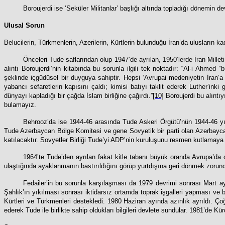
Boroujerdi ise ‘Seküler Militanlar’ başlığı altında topladığı dönemin d
Ulusal Sorun
Belucilerin, Türkmenlerin, Azerilerin, Kürtlerin bulunduğu İran’da ulusların k
Önceleri Tude saflarından olup 1947’de ayrılan, 1950’lerde İran Mille
alıntı Boroujerdi’nin kitabında bu sorunla ilgili tek noktadır: “Al-i Ahm
şeklinde içgüdüsel bir duyguya sahiptir. Hepsi ‘Avrupai medeniyetin İran’
yabancı sefaretlerin kapısını çaldı; kimisi batıyı taklit ederek Luther’ink
dünyayı kapladığı bir çağda İslam birliğine çağırdı.”
[10]
Boroujerdi bu alıntı
bulamayız.
Behrooz’da ise 1944-46 arasında Tude Askeri Örgütü’nün 1944-46 yı
Tude Azerbaycan Bölge Komitesi ve gene Sovyetik bir parti olan Azerbaycan D
katılacaktır. Sovyetler Birliği Tude’yi ADP’nin kuruluşunu resmen kutlamaya
1964’te Tude’den ayrılan fakat kitle tabanı büyük oranda Avrupa’d
ulaştığında ayaklanmanın bastırıldığını görüp yurtdışına geri dönmek zorund
Fedailer’in bu sorunla karşılaşması da 1979 devrimi sonrası Mart a
Şahlık’ın yıkılması sonrası iktidarsız ortamda toprak işgalleri yapması ve b
Kürtleri ve Türkmenleri destekledi. 1980 Haziran ayında azınlık ayrıldı. Çoğ
ederek Tude ile birlikte sahip oldukları bilgileri devlete sundular. 1981’