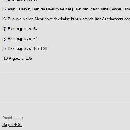
[5]
Asaf Hüseyin,
İran’da Devrim ve Karşı Devrim
, çev.: Taha Cevdet, İst
[6]
Bununla birlikte Meşrutiyet devrimine büyük oranda İran Azerbaycanı önd
[7]
Bkz:
a.g.e.,
s. 64
[8]
Bkz:
a.g.e.,
s. 64
[9]
Bkz:
a.g.e.,
s. 107-108
[10]
A.g.e.,
s. 105
Paylaş
Önceki İçerik
Sayı 64-65