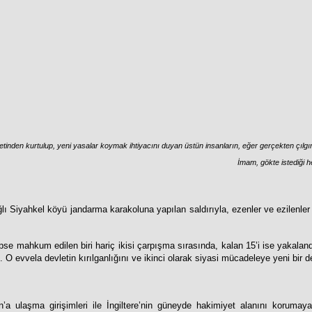
etinden kurtulup, yeni yasalar koymak ihtiyacını duyan üstün insanların, eğer gerçekten çılgın
İmam, gökte istediği h
ı Siyahkel köyü jandarma karakoluna yapılan saldırıyla, ezenler ve ezilenler a
pse mahkum edilen biri hariç ikisi çarpışma sırasında, kalan 15’i ise yakala
 O evvela devletin kırılganlığını ve ikinci olarak siyasi mücadeleye yeni bir de
’a ulaşma girişimleri ile İngiltere’nin güneyde hakimiyet alanını korumaya