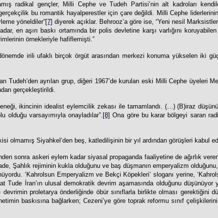
ış radikal gençler, Milli Cephe ve Tudeh Partisi’nin alt kadroları kendileri
gerçekçilik bu romantik hayalperestler için çare değildi. Milli Cephe liderlerin
yleme yöneldiler”
[7]
diyerek açıklar. Behrooz’a göre ise, “Yeni nesil Marksistle
ar, en aşırı baskı ortamında bir polis devletine karşı varlığını koruyabilen 
lerinin örnekleriyle hafiflemişti.”
dönemde irili ufaklı birçok örgüt arasından merkezi konuma yükselen iki güç 
rulan Tudeh’den ayrılan grup, diğeri 1967’de kurulan eski Milli Cephe üyele
an gerçekleştirildi.
eleneği, ikincinin idealist eylemcilik zekası ile tamamlandı. (…) (B)iraz d
lu olduğu varsayımıyla onayladılar”.
[8]
Ona göre bu karar bölgeyi saran radik
i olmamış Siyahkel’den beş, katledilişinin bir yıl ardından görüşleri kabul edi
den sonra askeri eylem kadar siyasal propaganda faaliyetine de ağırlık veren 
ade, Şahlık rejiminin kukla olduğunu ve baş düşmanın emperyalizm olduğunu, y
nüyordu. ‘Kahrolsun Emperyalizm ve Bekçi Köpekleri’ sloganı yerine, ‘Kahrol
kat Tude İran’ın ulusal demokratik devrim aşamasında olduğunu düşünüyor yan
rimin proletarya önderliğinde öbür sınıflarla birlikte olması gerektiğini dü
etimin baskısına bağlarken; Cezeni’ye göre toprak reformu sınıf çelişkilerini