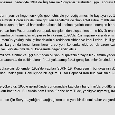
yönelmesi nedeniyle 1941’de İngiltere ve Sovyetler tarafından işgali sonras
ukların yeni bir hegemonik güç geometrisiyle yer değiştirmesi ile başlayan ve 1
ini almıştı. Boroujerdi devrime götüren senelerde de “İran entellektüel mahfille
da oluşan toplumsal hareketler kabaca iki kesime ayrılabilecek heterojen bir ni
 sarsılan İran Pazar esnafı ve toprak sahiplerinden oluşan kesim ile büyük ora
sınıfın bir kısmından oluşan ezilen kesim. 1826’da Rus işgaline karşı direniş ö
mam’ın yokluğunda içtihat doktrinini reddeden Ahbari ve kabul eden Usuli grupl
işmesi karşısında konumlarını koruma ve yeni konumlar elde etmek üzere ez
ve 1979 devrimi de bu kapsamda değerlendirilebilir.
li orta sınıflar ve işçi sınıfından oluşan, burjuvazinin zayıf bir kısmına yede
rı arasında da politik olarak fırsat yakalamış fakat geniş kesimler üzerind
n yükseldiği dönemde, 1952’de yapılan SBKP 19. Kongresinin burjuvazinin d
dan uzaklaşıldı. Parti içinde bir eğilim Ulusal Cephe’yi İran burjuvazisinin 
ldi. 1958’e gelindiğinde yurtdışındaki kadroları hariç İran’da örgütlü faaliy
rı bastırıldı. Bu sırada hem Ulusal Cephe hem Tude, yenilgiye uğramış, İran’d
em de Çin-Sovyet ayrılığının açığa çıkması ile yeni bir dönemi haber veriyord