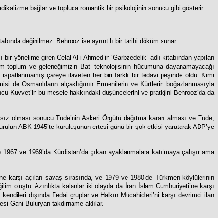
dikalizme bağlar ve topluca romantik bir psikolojinin sonucu gibi gösterir.
itabında değinilmez. Behrooz ise ayrıntılı bir tarihi döküm sunar.
 bir yönelime giren Celal Al-i Ahmed’in ‘Garbzedelik’ adlı kitabından yapılan
 kadim toplum ve geleneğimizin Batı teknolojisinin hücumuna dayanamayacağı
spatlanmamış çareye ilaveten her biri farklı bir tedavi peşinde oldu. Kimi
kimisi de Osmanlıların alçaklığının Ermenilerin ve Kürtlerin boğazlanmasıyla
ncü Kuvvet’in bu mesele hakkındaki düşüncelerini ve pratiğini Behrooz’da da
ısız olması sonucu Tude’nin Askeri Örgütü dağıtma kararı alması ve Tude,
 kurulan ABK 1945’te kuruluşunun ertesi günü bir şok etkisi yaratarak ADP’ye
) 1967 ve 1969’da Kürdistan’da çıkan ayaklanmalara katılmaya çalışır ama
ine karşı açılan savaş sırasında, ve 1979 ve 1980’de Türkmen köylülerinin
ilim oluştu. Azınlıkta kalanlar iki olayda da İran İslam Cumhuriyeti’ne karşı
 kendileri dışında Fedai gruplar ve Halkın Mücahidleri’ni karşı devrimci ilan
yesi Gani Buluryan takdirname aldılar.