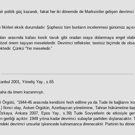
politik güç kazandı, fakat her iki dönemde de Marksistler gelişen devrimci du
 fikirleri eksik durumdadır. Şüphesiz tüm bunların incelenmesi günümüz açısınd
arı arasında kafası kesik tavuk gibi oradan oraya dolanmaya engel olabile
el önem taşıyan meselelerdir. Devrimci refleksler, teorisiz biçimde de olsa, 
ektedir. Çünkü “Yer meseledir.”
stanbul 2001, Yöneliş Yay., s.65
 daha da önem kazanmıştı.
 Örgütü, “1944-46 arasında kendisini fesh edilme ya da Tude ile bağlarını ko
…) İkinci olay, Askeri Örgütün, Azerbaycan yönetimine, Tahran hükümetine b
Özkaya, Ankara 2007, Epos Yay., s.39)
Tude Sovyetlerin de etkisiyle ge
in geriliği açıktır. 1949 yılına kadar devrimci subaylar partiden dışlanacakt
indeki devrimci unsurlar işkencede kahramanca direnecektir. Partinin bu döne