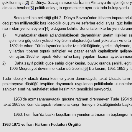
şekillenmişti.
[2]
2. Dünya Savaşı sırasında İran’ın Almanya ile işbirliğine 
olmakla beraber
[3]
politik anlayışta egemenlerle aynı noktada buluşuyordu.
Boroujerdi’nin belirttiği gibi 2. Dünya Savaşı’ndan itibaren imparatorl
değiştiren milliyetçilik baş ideolojik oluşum ve seferber edici siyasi güç hal
nazır olan yerlici söylem”
[4]
olduğunu belirtir. Bununla birlikte bu yeni durum
1)
Muhafazakar olarak adlandırılabilecek dayandıkları üretim ilişkileri
şehirlere göç eden yoksul köylülerin oluşturduğu kent yoksulları ve orta 
1892’de çıkan Tütün İsyanı’na kadar iz sürüldüğünde, yerlici söylemde, İ
yıllardan itibaren toprak sahipleri ve pazar esnafı kapitalizmin gel
olmuştur. 1963’te Toprak Reformu’na karşı yapılan Haziran ayaklanması 
2)
Daha zayıf politik güce sahip diğer kesim, büyük oranda şehirli, eğitim
1906 Meşrutiyet devrimine kadar sürülebilir.
[6]
Bu kesim, 1951-1953 yılla
Tude ideolojik olarak ikinci kesime yakın durumdaydı, fakat Ulusalcıları
proletaryaya düştüğü tespitine dayanarak uygulanan politikalarla ulusalcılar
sahipleri sınıfına muhalefet eden kesiminin temsilcisi sayıyordu.
1953’de azımsanamayacak gücüne rağmen direnmeyen Tude 1954’de çökerti
fakat 1963’de Kum’da toprak reformuna karşı Humeyni öncülüğündeki başkaldı
1963, hem İran’da baskı koşullarının yeniden artmasının başlangıcı h
1963-1971 ve İran Halkının Fedaileri Örgütü