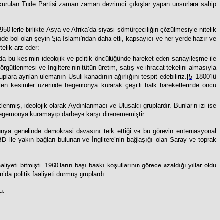
ı kurulan Tude Partisi zaman zaman devrimci çıkışlar yapan unsurlara sahip
950’lerle birlikte Asya ve Afrika’da siyasi sömürgeciliğin çözülmesiyle nitelik
rinde bol olan şeyin Şia İslamı’ndan daha etli, kapsayıcı ve her yerde hazır ve
telik arz eder:
nda bu kesimin ideolojik ve politik öncülüğünde hareket eden sanayileşme ile
rgütlenmesi ve İngiltere’nin tütün üretim, satış ve ihracat tekelini almasıyla
ara ayrılan ulemanın Usuli kanadının ağırlığını tespit edebiliriz.
[5]
1800’lü
ilen kesimler üzerinde hegemonya kurarak çeşitli halk hareketlerinde öncü
klenmiş, ideolojik olarak Aydınlanmacı ve Ulusalcı gruplardır. Bunların izi ise
e hegemonya kuramayıp darbeye karşı direnememiştir.
ünya genelinde demokrasi davasını terk ettiği ve bu görevin enternasyonal
ABD ile yakın bağları bulunan ve İngiltere’nin bağlaşığı olan Saray ve toprak
eti bitmişti. 1960’ların başı baskı koşullarının görece azaldığı yıllar oldu
a politik faaliyeti durmuş gruplardı.
u.