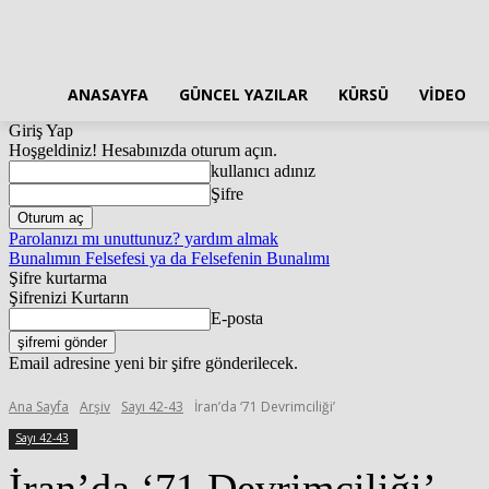
ANASAYFA
GÜNCEL YAZILAR
KÜRSÜ
VIDEO
Giriş Yap
Hoşgeldiniz! Hesabınızda oturum açın.
kullanıcı adınız
Şifre
Parolanızı mı unuttunuz? yardım almak
Bunalımın Felsefesi ya da Felsefenin Bunalımı
Şifre kurtarma
Şifrenizi Kurtarın
E-posta
Email adresine yeni bir şifre gönderilecek.
Ana Sayfa
Arşiv
Sayı 42-43
İran’da ‘71 Devrimciliği’
Sayı 42-43
İran’da ‘71 Devrimciliği’