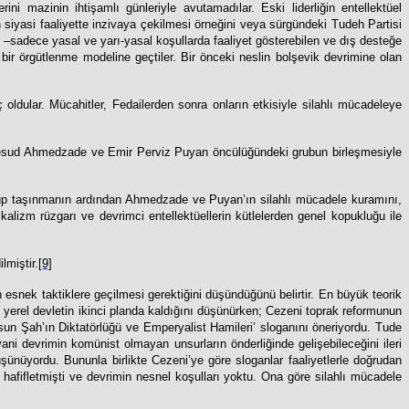
ni mazinin ihtişamlı günleriyle avutamadılar. Eski liderliğin entellektüel
in siyasi faaliyette inzivaya çekilmesi örneğini veya sürgündeki Tudeh Partisi
r –sadece yasal ve yarı-yasal koşullarda faaliyet gösterebilen ve dış desteğe
bir örgütlenme modeline geçtiler. Bir önceki neslin bolşevik devrimine olan
oldular. Mücahitler, Fedailerden sonra onların etkisiyle silahlı mücadeleye
ri Mesud Ahmedzade ve Emir Perviz Puyan öncülüğündeki grubun birleşmesiyle
üşünüp taşınmanın ardından Ahmedzade ve Puyan’ın silahlı mücadele kuramını,
alizm rüzgarı ve devrimci entellektüellerin kütlelerden genel kopukluğu ile
lmiştir.
[9]
esnek taktiklere geçilmesi gerektiğini düşündüğünü belirtir. En büyük teorik
erel devletin ikinci planda kaldığını düşünürken; Cezeni toprak reformunun
sun Şah’ın Diktatörlüğü ve Emperyalist Hamileri’ sloganını öneriyordu. Tude
i devrimin komünist olmayan unsurların önderliğinde gelişebileceğini ileri
şünüyordu. Bununla birlikte Cezeni’ye göre sloganlar faaliyetlerle doğrudan
 hafifletmişti ve devrimin nesnel koşulları yoktu. Ona göre silahlı mücadele