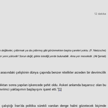
12
dakika
 değilseler, çıldırmak ya da çıldırmış gibi görünmekten başka çareleri yoktu.
(
F. Nietzsche)
er yere yükselir! Sorun değil, gökte istediği yerde bulunabilir. Ama yer meseledir.
(
Ali Şeriati)
rasındaki çelişkinin dünya çapında benzer nitelikler arzeden bir devrimcilik
ndıktan sonra yapılan işkencede şehit oldu. Askeri anlamda başarısız olan bu
vrimci yaklaşımın başlayışını işaret etti.”
[1]
 çalıştığı İran’da politika sürekli varolan denge halini gözetecek biçimde