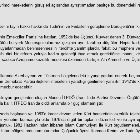
evrimci hareketlerini görüşleri açısından ayrıştırmadan basitçe bu dönemdeki ra
aderini tayin hakkı hakkında Tude’nin ve Fedailerin görüşlerine Boroujerdi’nin k
tinin Emekçiler Partisi’ne katılan, 1952’de ise Üçüncü Kuvvet denen 3. Dünyacı
ed “bütün bu yerli Montesguieularımız çizginin aynı tarafına düştüler. Hepsi
a uyarlanmadan benimsenmesi’ni tercihte yanılmışlardır, fakat bu müphem ve i
i gibi dini bir reform yoluyla kadim geleneği ihya etmek gerektiğine inandı; 
yı sadece Avrupamerkezcilik meselesi üzerinden tartışır. Al-i Ahmed’in ve Üçü
llarında Azerbaycan ve Türkmen bölgelerindeki isyana yardım ederek başar
emokrat Partisi ilişkileri meselenin yarattığı gerilimleri yansıtır. 1942’de
 mecbur edecektir.
a okuyan gençlerden oluşan Maocu İTPDÖ (İran Tude Partisi Devrimci Örgütü
a kalır. İTPDÖ İran’da ciddi anlamda bir güç olamamıştır.
yında başlayan ve 1983’e kadar devam eden Kürt hareketinin özerklik taleb
ir yönetim kurmasıyla oldu. 1979’da örgüt bir toplantı düzenledi ve iki ayrı eğ
unluk, 1981 Haziran’ından itibaren İslam Cumhuriyeti ile Kürt örgütlenmeleri,
de Kürdistan bölgesi ordu komutanından Çoğunluk üyesi Rahman Kerimi ve Tude ü