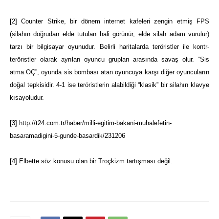
[2]
Counter Strike, bir dönem internet kafeleri zengin etmiş FPS
(silahın doğrudan elde tutulan hali görünür, elde silah adam vurulur)
tarzı bir bilgisayar oyunudur. Belirli haritalarda teröristler ile kontr-
teröristler olarak ayrılan oyuncu grupları arasında savaş olur. “Sis
atma OÇ”, oyunda sis bombası atan oyuncuya karşı diğer oyuncuların
doğal tepkisidir. 4-1 ise teröristlerin alabildiği “klasik” bir silahın klavye
kısayoludur.
[3]
http://t24.com.tr/haber/milli-egitim-bakani-muhalefetin-
basaramadigini-5-gunde-basardik/231206
[4]
Elbette söz konusu olan bir Troçkizm tartışması değil.