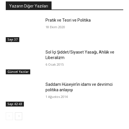
Yazarın Diğer Yazıları
Pratik ve Teori ve Politika
18 Ekim 2020
Sayı 37
Sol İçi Şiddet/Siyaset Yasağı, Ahlâk ve
Liberalizm
6 Ocak 2015
Güncel Yazılar
Saddam Hüseyin’in idamı ve devrimci
politika anlayışı
1 Ağustos 2014
Sayı 42-43