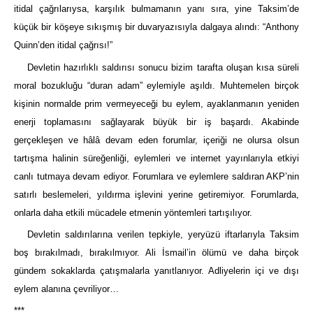
itidal çağrılarıysa, karşılık bulmamanın yanı sıra, yine Taksim’de
küçük bir köşeye sıkışmış bir duvaryazısıyla dalgaya alındı: “Anthony
Quinn’den itidal çağrısı!”
Devletin hazırlıklı saldırısı sonucu bizim tarafta oluşan kısa süreli
moral bozukluğu “duran adam” eylemiyle aşıldı. Muhtemelen birçok
kişinin normalde prim vermeyeceği bu eylem, ayaklanmanın yeniden
enerji toplamasını sağlayarak büyük bir iş başardı. Akabinde
gerçekleşen ve hâlâ devam eden forumlar, içeriği ne olursa olsun
tartışma halinin süreğenliği, eylemleri ve internet yayınlarıyla etkiyi
canlı tutmaya devam ediyor. Forumlara ve eylemlere saldıran AKP’nin
satırlı beslemeleri, yıldırma işlevini yerine getiremiyor. Forumlarda,
onlarla daha etkili mücadele etmenin yöntemleri tartışılıyor.
Devletin saldırılarına verilen tepkiyle, yeryüzü iftarlarıyla Taksim
boş bırakılmadı, bırakılmıyor. Ali İsmail’in ölümü ve daha birçok
gündem sokaklarda çatışmalarla yanıtlanıyor. Adliyelerin içi ve dışı
eylem alanına çevriliyor…
***