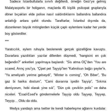
Sadece İstanbullularla sınırlı değillerdi, örneğin Gezi’ye gelmiş
Malatyasporlu bir holiganın, maçlarda 45 kişilik psikopat gruplarıyla
döner bıçakları elde polise nasıl saldırdıklarını ballandıra ballandıra
anlattığı anlara şahit olundu. Taraftarlar, İstanbul dışında da,
düzenlenen büyük mitinglerden küçük çaplı eylemlere kadar her yerde
boy gösterdiler.
***
Yaratıcılık, eylem ruhuyla beslenerek gerçek güzelliğine kavuştu.
Duvarlara yazdıkları yazılar dillerden düşmedi, “hangisini en çok
beğendin?” anketleri yapılmaya başlandı: “Sis atma OÇ”den “You are
scared, Arınç you”ya, “Çipet pet Tayyip”ten “Kahrolsun bağzı şeyler”e,
“Ya ameliyatlı yerime gelseydi”, “Winter is coming”, “Oh Biber”, “Bu
gaz bi harika dostum”, “Cami duvarına işedin Tayyip”, “Sıkma
demiyorum, hobi olarak yine sık”, “Dün çok çeviktin polis” ve daha
niceleri. “Esad-Esed”e göndermelerle Tayyip oldu Tayyep, Teyyep,
Teyyip… Oldu da oldu.
Medya yandaştı ama twitter ile kendi haberleşme ağlarını kurdular.