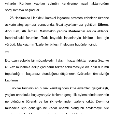
yıllardır Kürtlere yapılan zulmün kendilerine nasıl aktarıldığını
sorgulamaya başladılar.
28 Haziran’da Lice’deki karakol inşaatını protesto edenlerin üzerine
askerin ateş açması sonucunda, Gezi ayaklanması şehitleri
Ethem
,
Abdullah
,
Ali İsmail
,
Mehmet
’in yanına
Medeni
’nin adı da eklendi.
İstanbul’daki forumlar, Türk bayraklı insanlarıyla birlikte Lice için
yürüdü. Marksizmin “Ezilenler birleşin!” sloganı bugünler içindi.
***
Bu, uzun soluklu bir mücadeledir. Taksim kazanıldıktan sonra Gezi’ye
iki kez müdahale edilip çadırların tekrar sökülmesiyle AKP’nin durumu
toparladığını, başarısız olunduğunu düşünerek üzülenler, ümitsizliğe
kapılmasın!
Türkiye tarihinin en büyük kendiliğinden kitle eylemleri gerçekleşti,
yaşları ortaokulla başlayan yüz binlerce genç, ilk eylemlerinde devletin
ne olduğunu öğrendi ve bu ilk eyleminden zaferle çıktı. Devrimci
mücadele için gençliğin ne kadar önemli olduğunu söylemeye bile