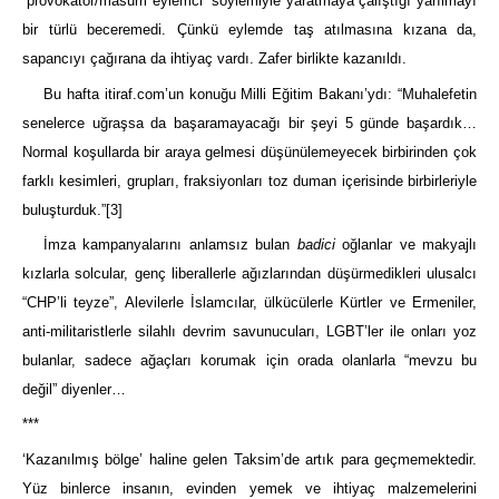
“provokatör/masum eylemci” söylemiyle yaratmaya çalıştığı yarılmayı
bir türlü beceremedi. Çünkü eylemde taş atılmasına kızana da,
sapancıyı çağırana da ihtiyaç vardı. Zafer birlikte kazanıldı.
Bu hafta itiraf.com’un konuğu Milli Eğitim Bakanı’ydı: “Muhalefetin
senelerce uğraşsa da başaramayacağı bir şeyi 5 günde başardık…
Normal koşullarda bir araya gelmesi düşünülemeyecek birbirinden çok
farklı kesimleri, grupları, fraksiyonları toz duman içerisinde birbirleriyle
buluşturduk.”
[3]
İmza kampanyalarını anlamsız bulan
badici
oğlanlar ve makyajlı
kızlarla solcular, genç liberallerle ağızlarından düşürmedikleri ulusalcı
“CHP’li teyze”, Alevilerle İslamcılar, ülkücülerle Kürtler ve Ermeniler,
anti-militaristlerle silahlı devrim savunucuları, LGBT’ler ile onları yoz
bulanlar, sadece ağaçları korumak için orada olanlarla “mevzu bu
değil” diyenler…
***
‘Kazanılmış bölge’ haline gelen Taksim’de artık para geçmemektedir.
Yüz binlerce insanın, evinden yemek ve ihtiyaç malzemelerini