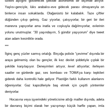
özelini aştığını gösterecek şekilde astronomik bir biçimde artıyor.
Yaşlısı-genciyle, lüks arabalısı-eve gidecek parası olmayanıyla on
binlerce insan sokaklarda. Olağanüstü bir kalabalık. Taze çiftler
düğünden çıkıp gelmiş. Gaz yiyorlar, çatışıyorlar, bir geri bir ileri
manevra yapıyorlar ama inatla ve coşkuyla dağılmıyorlar, evlerinin
yolunu unutmuşlar. “30 yaşındayım, 5 gündür yaşıyorum” diye tweet
atan adam kesinlikle orada.
***
İlginç genç yüzler sarmış ortalığı. Birçoğu polisle “çevirme” dışında bir
araya gelmemiş olan bu gençler, ilk kez devlet şiddetiyle çıplak bir
şekilde karşılaşıyor. Deneyimleri artıyor,
level
atlıyorlar; ilerleyen
saatler ve günlerde gaz, ses bombası ve TOMA’ya karşı tepkileri
giderek daha kontrollü hale geliyor. Plastiğin farklı kullanım alanlarını
öğreniyorlar. Gaz kapsülleriyle baş etmek için çeşitli yöntemler
deniyorlar.
Hocasına veya işyerindeki yöneticisine attığı mailler dışında, adeta
bir davranış biçimi olarak her yazışmayı küçük harfle yapan, imla