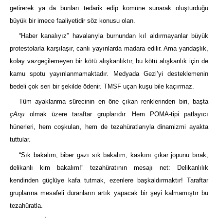
getirerek ya da bunları tedarik edip komüne sunarak oluşturduğu
büyük bir imece faaliyetidir söz konusu olan.
“Haber kanalıyız” havalarıyla burnundan kıl aldırmayanlar büyük
protestolarla karşılaşır, canlı yayınlarda madara edilir. Ama yandaşlık,
kolay vazgeçilemeyen bir kötü alışkanlıktır, bu kötü alışkanlık için de
kamu spotu yayınlanmamaktadır. Medyada Gezi’yi desteklemenin
bedeli çok seri bir şekilde ödenir. TMSF uçan kuşu bile kaçırmaz.
Tüm ayaklanma sürecinin en öne çıkan renklerinden biri, başta
çArşı
olmak üzere taraftar gruplarıdır. Hem POMA-tipi patlayıcı
hünerleri, hem coşkuları, hem de tezahüratlarıyla dinamizmi ayakta
tuttular.
“Sık bakalım, biber gazı sık bakalım, kaskını çıkar jopunu bırak,
delikanlı kim bakalım!” tezahüratının mesajı net: Delikanlılık
kendinden güçlüye kafa tutmak, ezenlere başkaldırmaktır! Taraftar
gruplarına mesafeli duranların artık yapacak bir şeyi kalmamıştır bu
tezahüratla.