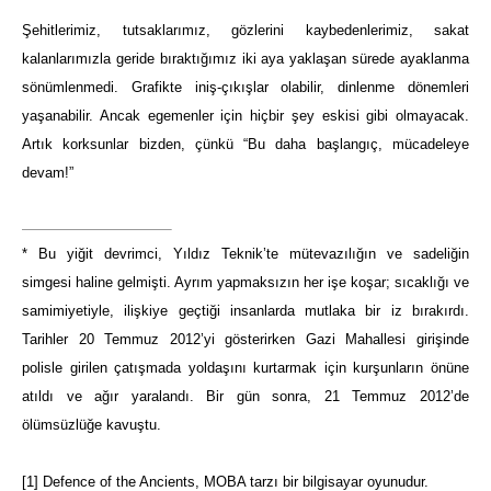
Şehitlerimiz, tutsaklarımız, gözlerini kaybedenlerimiz, sakat
kalanlarımızla geride bıraktığımız iki aya yaklaşan sürede ayaklanma
sönümlenmedi. Grafikte iniş-çıkışlar olabilir, dinlenme dönemleri
yaşanabilir. Ancak egemenler için hiçbir şey eskisi gibi olmayacak.
Artık korksunlar bizden, çünkü “Bu daha başlangıç, mücadeleye
devam!”
*
Bu yiğit devrimci, Yıldız Teknik’te mütevazılığın ve sadeliğin
simgesi haline gelmişti. Ayrım yapmaksızın her işe koşar; sıcaklığı ve
samimiyetiyle, ilişkiye geçtiği insanlarda mutlaka bir iz bırakırdı.
Tarihler 20 Temmuz 2012’yi gösterirken Gazi Mahallesi girişinde
polisle girilen çatışmada yoldaşını kurtarmak için kurşunların önüne
atıldı ve ağır yaralandı. Bir gün sonra, 21 Temmuz 2012’de
ölümsüzlüğe kavuştu.
[1]
Defence of the Ancients, MOBA tarzı bir bilgisayar oyunudur.