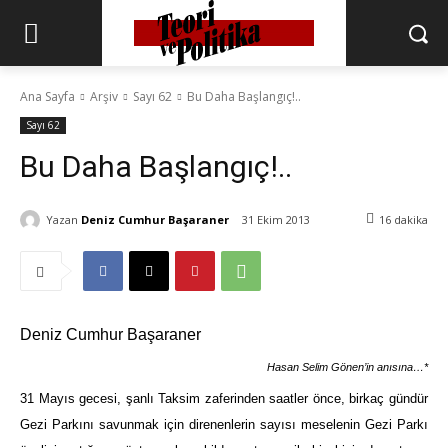
Ana Sayfa
Arşiv
Sayı 62
Bu Daha Başlangıç!..
Sayı 62
Bu Daha Başlangıç!..
Yazan
Deniz Cumhur Başaraner
31 Ekim 2013
16
dakika
Deniz Cumhur Başaraner
Hasan Selim Gönen’in anısına…
*
31 Mayıs gecesi, şanlı Taksim zaferinden saatler önce, birkaç gündür
Gezi Parkını savunmak için direnenlerin sayısı meselenin Gezi Parkı