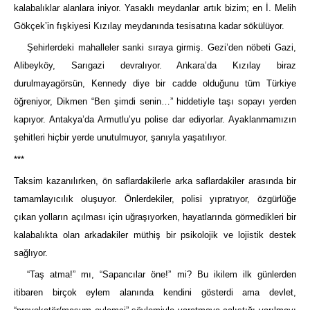
kalabalıklar alanlara iniyor. Yasaklı meydanlar artık bizim; en İ. Melih
Gökçek’in fışkiyesi Kızılay meydanında tesisatına kadar sökülüyor.
Şehirlerdeki mahalleler sanki sıraya girmiş. Gezi’den nöbeti Gazi,
Alibeyköy, Sarıgazi devralıyor. Ankara’da Kızılay biraz
durulmayagörsün, Kennedy diye bir cadde olduğunu tüm Türkiye
öğreniyor, Dikmen “Ben şimdi senin…” hiddetiyle taşı sopayı yerden
kapıyor. Antakya’da Armutlu’yu polise dar ediyorlar. Ayaklanmamızın
şehitleri hiçbir yerde unutulmuyor, şanıyla yaşatılıyor.
***
Taksim kazanılırken, ön saflardakilerle arka saflardakiler arasında bir
tamamlayıcılık oluşuyor. Önlerdekiler, polisi yıpratıyor, özgürlüğe
çıkan yolların açılması için uğraşıyorken, hayatlarında görmedikleri bir
kalabalıkta olan arkadakiler müthiş bir psikolojik ve lojistik destek
sağlıyor.
“Taş atma!” mı, “Sapancılar öne!” mi? Bu ikilem ilk günlerden
itibaren birçok eylem alanında kendini gösterdi ama devlet,