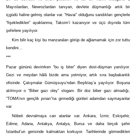
Mayıslardan, Newrozlardan tanıyan, devlete düşmanlığı artık bir
içgüdü haline gelmiş olanlar var. “Havai” olduğunu sandıkları gençlerle
“fişekledikleri” ayaklanma, Taksim’i kazanıyor ve üçü dışında tüm
şehirlere yayılıyor.
Kim bilir kaç kişi bu manzaraları görüp de ağlamamak için zor tuttu
kendini…
***
Pazar gününü devirirken “bu iş biter” diyen dost-düşman yanılıyor.
Gezi ve meydan hâlâ bizde ama yetmiyor, artık sıra başbakanlık
ofisinde. Çatışmalar Gümüşsuyu’ndan Beşiktaş’a yayılıyor. Boşuna
atılmıyor o “Biber gazı oley” sloganı. Bir doz biber gazı almadığı,
“TOMA’nın gençlik pınarı”na girmediği günleri adamdan saymayanlar
var.
Nöbeti devralmaya can atanlar var. Ankara, İzmir, Eskişehir,
Edirne, Adana, Antakya, Antalya, Bursa ve daha birçok şehir
İstanbul’un gerisinde kalmaktan korkuyor. Tarihlerinde görmedikleri