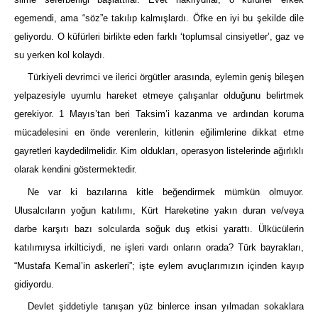
egemendi, ama “söz”e takılıp kalmışlardı. Öfke en iyi bu şekilde dile
geliyordu. O küfürleri birlikte eden farklı ‘toplumsal cinsiyetler’, gaz ve
su yerken kol kolaydı.
Türkiyeli devrimci ve ilerici örgütler arasında, eylemin geniş bileşen
yelpazesiyle uyumlu hareket etmeye çalışanlar olduğunu belirtmek
gerekiyor. 1 Mayıs’tan beri Taksim’i kazanma ve ardından koruma
mücadelesini en önde verenlerin, kitlenin eğilimlerine dikkat etme
gayretleri kaydedilmelidir. Kim oldukları, operasyon listelerinde ağırlıklı
olarak kendini göstermektedir.
Ne var ki bazılarına kitle beğendirmek mümkün olmuyor.
Ulusalcıların yoğun katılımı, Kürt Hareketine yakın duran ve/veya
darbe karşıtı bazı solcularda soğuk duş etkisi yarattı. Ülkücülerin
katılımıysa irkilticiydi, ne işleri vardı onların orada? Türk bayrakları,
“Mustafa Kemal’in askerleri”; işte eylem avuçlarımızın içinden kayıp
gidiyordu.
Devlet şiddetiyle tanışan yüz binlerce insan yılmadan sokaklara