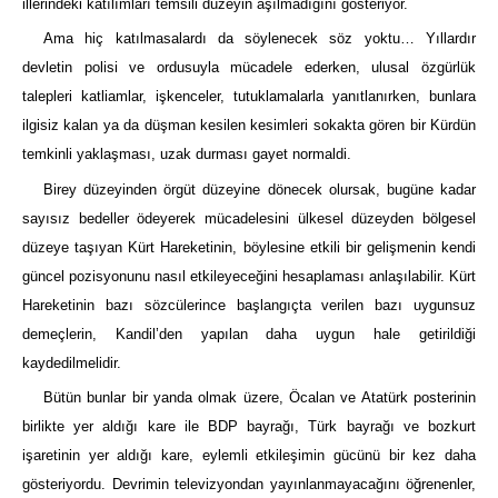
illerindeki katılımları temsili düzeyin aşılmadığını gösteriyor.
Ama hiç katılmasalardı da söylenecek söz yoktu… Yıllardır
devletin polisi ve ordusuyla mücadele ederken, ulusal özgürlük
talepleri katliamlar, işkenceler, tutuklamalarla yanıtlanırken, bunlara
ilgisiz kalan ya da düşman kesilen kesimleri sokakta gören bir Kürdün
temkinli yaklaşması, uzak durması gayet normaldi.
Birey düzeyinden örgüt düzeyine dönecek olursak, bugüne kadar
sayısız bedeller ödeyerek mücadelesini ülkesel düzeyden bölgesel
düzeye taşıyan Kürt Hareketinin, böylesine etkili bir gelişmenin kendi
güncel pozisyonunu nasıl etkileyeceğini hesaplaması anlaşılabilir. Kürt
Hareketinin bazı sözcülerince başlangıçta verilen bazı uygunsuz
demeçlerin, Kandil’den yapılan daha uygun hale getirildiği
kaydedilmelidir.
Bütün bunlar bir yanda olmak üzere, Öcalan ve Atatürk posterinin
birlikte yer aldığı kare ile BDP bayrağı, Türk bayrağı ve bozkurt
işaretinin yer aldığı kare, eylemli etkileşimin gücünü bir kez daha
gösteriyordu. Devrimin televizyondan yayınlanmayacağını öğrenenler,