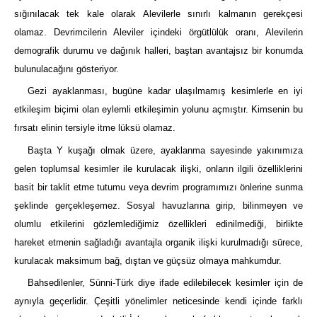
sığınılacak tek kale olarak Alevilerle sınırlı kalmanın gerekçesi
olamaz. Devrimcilerin Aleviler içindeki örgütlülük oranı, Alevilerin
demografik durumu ve dağınık halleri, baştan avantajsız bir konumda
bulunulacağını gösteriyor.
Gezi ayaklanması, bugüne kadar ulaşılmamış kesimlerle en iyi
etkileşim biçimi olan eylemli etkileşimin yolunu açmıştır. Kimsenin bu
fırsatı elinin tersiyle itme lüksü olamaz.
Başta Y kuşağı olmak üzere, ayaklanma sayesinde yakınımıza
gelen toplumsal kesimler ile kurulacak ilişki, onların ilgili özelliklerini
basit bir taklit etme tutumu veya devrim programımızı önlerine sunma
şeklinde gerçekleşemez. Sosyal havuzlarına girip, bilinmeyen ve
olumlu etkilerini gözlemlediğimiz özellikleri edinilmediği, birlikte
hareket etmenin sağladığı avantajla organik ilişki kurulmadığı sürece,
kurulacak maksimum bağ, dıştan ve güçsüz olmaya mahkumdur.
Bahsedilenler, Sünni-Türk diye ifade edilebilecek kesimler için de
aynıyla geçerlidir. Çeşitli yönelimler neticesinde kendi içinde farklı