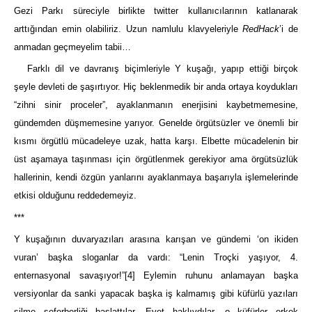
Gezi Parkı süreciyle birlikte twitter kullanıcılarının katlanarak
arttığından emin olabiliriz. Uzun namlulu klavyeleriyle
RedHack
’i de
anmadan geçmeyelim tabii…
Farklı dil ve davranış biçimleriyle Y kuşağı, yapıp ettiği birçok
şeyle devleti de şaşırtıyor. Hiç beklenmedik bir anda ortaya koydukları
“zihni sinir proceler”, ayaklanmanın enerjisini kaybetmemesine,
gündemden düşmemesine yarıyor. Genelde örgütsüzler ve önemli bir
kısmı örgütlü mücadeleye uzak, hatta karşı. Elbette mücadelenin bir
üst aşamaya taşınması için örgütlenmek gerekiyor ama örgütsüzlük
hallerinin, kendi özgün yanlarını ayaklanmaya başarıyla işlemelerinde
etkisi olduğunu reddedemeyiz.
***
Y kuşağının duvaryazıları arasına karışan ve gündemi ‘on ikiden
vuran’ başka sloganlar da vardı: “Lenin Troçki yaşıyor, 4.
enternasyonal savaşıyor!”
[4]
Eylemin ruhunu anlamayan başka
versiyonlar da sanki yapacak başka iş kalmamış gibi küfürlü yazıları
silme seferberliği başlattılar. Evet haklıydılar, o küfürler erkek