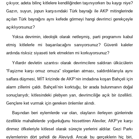
çıkıyor, adeta bilinç kitlelere kendiliğinden taşınıyorken bu kaygı niye?
Gazın, suyun, jopun karşısındaki Türk bayrağı ile AKP mitinglerinde
açılan Türk bayrağını aynı kefede görmeyi hangi devrimci gerekçeyle
açıklıyorsunuz?
Yoksa devrimin, ideolojik olarak netleşmiş, parti programını kabul
etmiş kitlelerle mi başarılacağını sanıyorsunuz? Güvenli kaleler
ardında risksiz siyaseti terk etmekten mi korkuyorsunuz?
Yıllardır devletin uzantısı olarak devrimcilere saldıran ülkücülerin
“Faşizme karşı omuz omuza” sloganları atması, saldırdıklarıyla aynı
saflara düşmesi, MİT krizinde de AKP’nin imdadına koşan Bahçeli için
alarm zillerini çaldı. Bahçeli’nin korktuğu, bir arada bulunmanın doğal
sonuçlarıydı; kitlesindeki plebyen yan, devrimciliğe açık bir özellikti.
Gençlere ket vurmak için gereken önlemler alındı.
Başından beri eylemlerde var olan, olayların ilerleyen günlerinde
özellikle mahallelerde yoğunluğunu hissettiren Aleviler, AKP’ye karşı
dinmez öfkeleriyle kitlesel olarak süreçte yerlerini aldılar. Gezi Parkı
eylemlerinin dört şehidi de Aleviydi. Ancak bu gerçeklerin hiç biri,