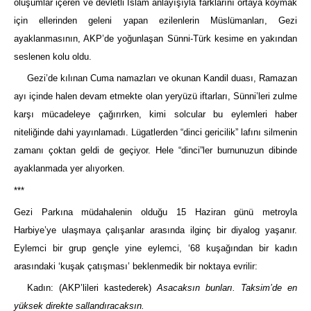
oluşumlar içeren ve devletli İslam anlayışıyla farklarını ortaya koymak
için ellerinden geleni yapan ezilenlerin Müslümanları, Gezi
ayaklanmasının, AKP’de yoğunlaşan Sünni-Türk kesime en yakından
seslenen kolu oldu.
Gezi’de kılınan Cuma namazları ve okunan Kandil duası, Ramazan
ayı içinde halen devam etmekte olan yeryüzü iftarları, Sünni’leri zulme
karşı mücadeleye çağırırken, kimi solcular bu eylemleri haber
niteliğinde dahi yayınlamadı. Lügatlerden “dinci gericilik” lafını silmenin
zamanı çoktan geldi de geçiyor. Hele “dinci”ler burnunuzun dibinde
ayaklanmada yer alıyorken.
***
Gezi Parkına müdahalenin olduğu 15 Haziran günü metroyla
Harbiye’ye ulaşmaya çalışanlar arasında ilginç bir diyalog yaşanır.
Eylemci bir grup gençle yine eylemci, ‘68 kuşağından bir kadın
arasındaki ‘kuşak çatışması’ beklenmedik bir noktaya evrilir:
Kadın: (AKP’lileri kastederek)
Asacaksın bunları. Taksim’de en
yüksek direkte sallandıracaksın.