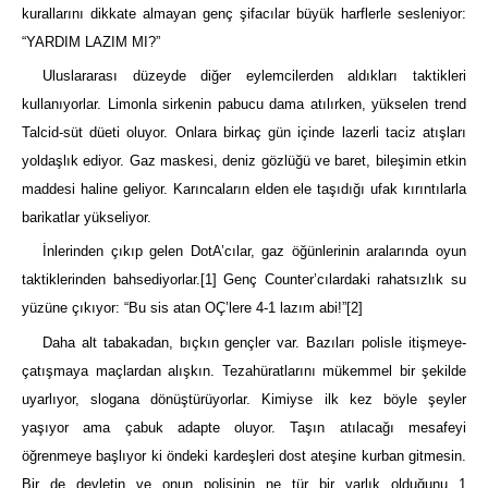
kurallarını dikkate almayan genç şifacılar büyük harflerle sesleniyor:
“YARDIM LAZIM MI?”
Uluslararası düzeyde diğer eylemcilerden aldıkları taktikleri
kullanıyorlar. Limonla sirkenin pabucu dama atılırken, yükselen trend
Talcid-süt düeti oluyor. Onlara birkaç gün içinde lazerli taciz atışları
yoldaşlık ediyor. Gaz maskesi, deniz gözlüğü ve baret, bileşimin etkin
maddesi haline geliyor. Karıncaların elden ele taşıdığı ufak kırıntılarla
barikatlar yükseliyor.
İnlerinden çıkıp gelen DotA’cılar, gaz öğünlerinin aralarında oyun
taktiklerinden bahsediyorlar.
[1]
Genç Counter’cılardaki rahatsızlık su
yüzüne çıkıyor: “Bu sis atan OÇ’lere 4-1 lazım abi!”
[2]
Daha alt tabakadan, bıçkın gençler var. Bazıları polisle itişmeye-
çatışmaya maçlardan alışkın. Tezahüratlarını mükemmel bir şekilde
uyarlıyor, slogana dönüştürüyorlar. Kimiyse ilk kez böyle şeyler
yaşıyor ama çabuk adapte oluyor. Taşın atılacağı mesafeyi
öğrenmeye başlıyor ki öndeki kardeşleri dost ateşine kurban gitmesin.
Bir de devletin ve onun polisinin ne tür bir varlık olduğunu 1