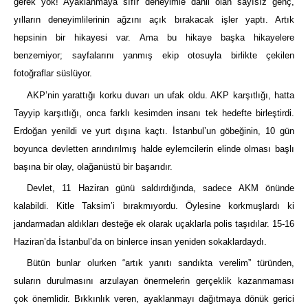
gerek yok! Ayaklanmaya sıfır deneyimle dahil olan sayısız genç,
yılların deneyimlilerinin ağzını açık bırakacak işler yaptı. Artık
hepsinin bir hikayesi var. Ama bu hikaye başka hikayelere
benzemiyor; sayfalarını yanmış ekip otosuyla birlikte çekilen
fotoğraflar süslüyor.
AKP’nin yarattığı korku duvarı un ufak oldu. AKP karşıtlığı, hatta
Tayyip karşıtlığı, onca farklı kesimden insanı tek hedefte birleştirdi.
Erdoğan yenildi ve yurt dışına kaçtı. İstanbul’un göbeğinin, 10 gün
boyunca devletten arındırılmış halde eylemcilerin elinde olması başlı
başına bir olay, olağanüstü bir başarıdır.
Devlet, 11 Haziran günü saldırdığında, sadece AKM önünde
kalabildi. Kitle Taksim’i bırakmıyordu. Öylesine korkmuşlardı ki
jandarmadan aldıkları desteğe ek olarak uçaklarla polis taşıdılar. 15-16
Haziran’da İstanbul’da on binlerce insan yeniden sokaklardaydı.
Bütün bunlar olurken “artık yanıtı sandıkta verelim” türünden,
suların durulmasını arzulayan önermelerin gerçeklik kazanmaması
çok önemlidir. Bıkkınlık veren, ayaklanmayı dağıtmaya dönük gerici