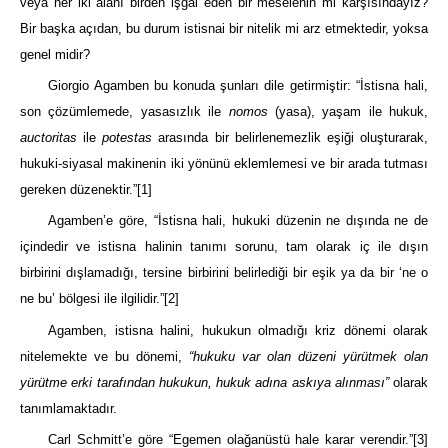
veya her iki alanı birden işgal eden bir meselenin mi karşısındayız?
Bir başka açıdan, bu durum istisnai bir nitelik mi arz etmektedir, yoksa
genel midir?
Giorgio Agamben bu konuda şunları dile getirmiştir: “İstisna hali,
son çözümlemede, yasasızlık ile
nomos
(yasa), yaşam ile hukuk,
auctoritas
ile
potestas
arasında bir belirlenemezlik eşiği oluşturarak,
hukuki-siyasal makinenin iki yönünü eklemlemesi ve bir arada tutması
gereken düzenektir.”
[1]
Agamben’e göre, “İstisna hali, hukuki düzenin ne dışında ne de
içindedir ve istisna halinin tanımı sorunu, tam olarak iç ile dışın
birbirini dışlamadığı, tersine birbirini belirlediği bir eşik ya da bir ‘ne o
ne bu’ bölgesi ile ilgilidir.”
[2]
Agamben, istisna halini, hukukun olmadığı kriz dönemi olarak
nitelemekte ve bu dönemi,
“hukuku var olan düzeni yürütmek olan
yürütme erki tarafından hukukun, hukuk adına askıya alınması”
olarak
tanımlamaktadır.
Carl Schmitt’e göre “Egemen olağanüstü hale karar verendir.”
[3]