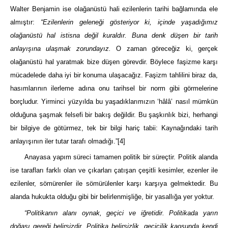
Walter Benjamin ise olağanüstü hali ezilenlerin tarihi bağlamında ele
almıştır:
“Ezilenlerin geleneği gösteriyor ki, içinde yaşadığımız
olağanüstü hal istisna değil kuraldır. Buna denk düşen bir tarih
anlayışına ulaşmak zorundayız.
O zaman göreceğiz ki, gerçek
olağanüstü hal yaratmak bize düşen görevdir. Böylece faşizme karşı
mücadelede daha iyi bir konuma ulaşacağız. Faşizm tahlilini biraz da,
hasımlarının ilerleme adına onu tarihsel bir norm gibi görmelerine
borçludur. Yirminci yüzyılda bu yaşadıklarımızın ‘hâlâ’ nasıl mümkün
olduğuna şaşmak felsefi bir bakış değildir. Bu şaşkınlık bizi, herhangi
bir bilgiye de götürmez, tek bir bilgi hariç tabii: Kaynağındaki tarih
anlayışının iler tutar tarafı olmadığı.”
[4]
Anayasa yapım süreci tamamen politik bir süreçtir. Politik alanda
ise tarafları farklı olan ve çıkarları çatışan çeşitli kesimler, ezenler ile
ezilenler, sömürenler ile sömürülenler karşı karşıya gelmektedir. Bu
alanda hukukta olduğu gibi bir belirlenmişliğe, bir yasallığa yer yoktur.
“Politikanın alanı oynak, geçici ve iğretidir. Politikada yarın
doğası gereği belirsizdir. Politika belirsizlik, geçicilik kaosunda kendi