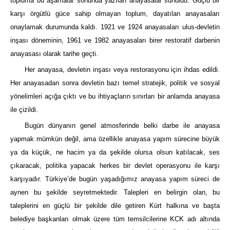
topluma bu aşamalar sonunda yazılan anayasalar sunuldu. Güçlü bir
karşı örgütlü güce sahip olmayan toplum, dayatılan anayasaları
onaylamak durumunda kaldı. 1921 ve 1924 anayasaları ulus-devletin
inşası döneminin, 1961 ve 1982 anayasaları birer restoratif darbenin
anayasası olarak tarihe geçti.
Her anayasa, devletin inşası veya restorasyonu için ihdas edildi.
Her anayasadan sonra devletin bazı temel stratejik, politik ve sosyal
yönelimleri açığa çıktı ve bu ihtiyaçların sınırları bir anlamda anayasa
ile çizildi.
Bugün dünyanın genel atmosferinde belki darbe ile anayasa
yapmak mümkün değil, ama özellikle anayasa yapım sürecine büyük
ya da küçük, ne hacim ya da şekilde olursa olsun katılacak, ses
çıkaracak, politika yapacak herkes bir devlet operasyonu ile karşı
karşıyadır. Türkiye’de bugün yaşadığımız anayasa yapım süreci de
aynen bu şekilde seyretmektedir. Talepleri en belirgin olan, bu
taleplerini en güçlü bir şekilde dile getiren Kürt halkına ve başta
belediye başkanları olmak üzere tüm temsilcilerine KCK adı altında