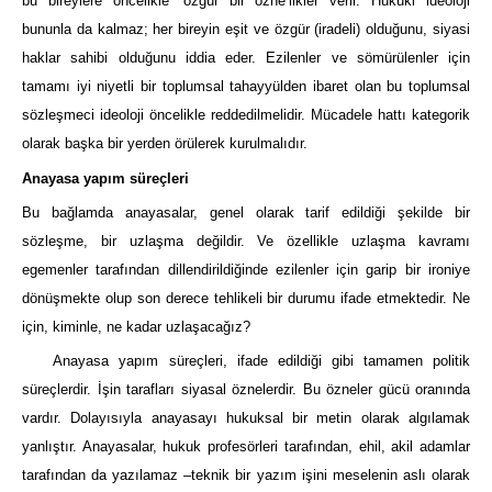
bu bireylere öncelikle ‘özgür bir özne’likler verir. Hukuki ideoloji
bununla da kalmaz; her bireyin eşit ve özgür (iradeli) olduğunu, siyasi
haklar sahibi olduğunu iddia eder. Ezilenler ve sömürülenler için
tamamı iyi niyetli bir toplumsal tahayyülden ibaret olan bu toplumsal
sözleşmeci ideoloji öncelikle reddedilmelidir. Mücadele hattı kategorik
olarak başka bir yerden örülerek kurulmalıdır.
Anayasa yapım süreçleri
Bu bağlamda anayasalar, genel olarak tarif edildiği şekilde bir
sözleşme, bir uzlaşma değildir. Ve özellikle uzlaşma kavramı
egemenler tarafından dillendirildiğinde ezilenler için garip bir ironiye
dönüşmekte olup son derece tehlikeli bir durumu ifade etmektedir. Ne
için, kiminle, ne kadar uzlaşacağız?
Anayasa yapım süreçleri, ifade edildiği gibi tamamen politik
süreçlerdir. İşin tarafları siyasal öznelerdir. Bu özneler gücü oranında
vardır. Dolayısıyla anayasayı hukuksal bir metin olarak algılamak
yanlıştır. Anayasalar, hukuk profesörleri tarafından, ehil, akil adamlar
tarafından da yazılamaz –teknik bir yazım işini meselenin aslı olarak