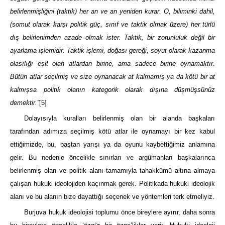
belirlenmişliğini (taktik) her an ve an yeniden kurar. O, biliminki dahil,
(somut olarak karşı politik güç, sınıf ve taktik olmak üzere) her türlü
dış belirlenimden azade olmak ister. Taktik, bir zorunluluk değil bir
ayarlama işlemidir. Taktik işlemi, doğası gereği, soyut olarak kazanma
olasılığı eşit olan atlardan birine, ama sadece birine oynamaktır.
Bütün atlar seçilmiş ve size oynanacak at kalmamış ya da kötü bir at
kalmışsa politik olanın kategorik olarak dışına düşmüşsünüz
demektir.”
[5]
Dolayısıyla kuralları belirlenmiş olan bir alanda başkaları
tarafından adımıza seçilmiş kötü atlar ile oynamayı bir kez kabul
ettiğimizde, bu, baştan yarışı ya da oyunu kaybettiğimiz anlamına
gelir. Bu nedenle öncelikle sınırları ve argümanları başkalarınca
belirlenmiş olan ve politik alanı tamamıyla tahakkümü altına almaya
çalışan hukuki ideolojiden kaçınmak gerek. Politikada hukuki ideolojik
alanı ve bu alanın bize dayattığı seçenek ve yöntemleri terk etmeliyiz.
Burjuva hukuk ideolojisi toplumu önce bireylere ayırır, daha sonra