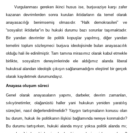
Vurgulanması gereken ikinci husus ise, burjuvaziye karşı zafer
kazanan
devrimlerden sonra kurulan iktidarların da temel olarak
anayasacılığı benimsemiş olmasıdır. “Halk demokrasileri” ve
“sosyalist iktidarlar”ın bu hukuki durumu bazı sorunlar taşımaktadır.
Bir yandan devrimler ile politik kopuşlar yapılmış, diğer yandan
temelini toplum sözleşmeci burjuva ideolojisinde bulan anayasacılık
olduğu hali ile edinilmiştir. Tam tamına mirasımız olarak kabul etmekle
birlikte, sosyalizm deneyimlerinde ele aldığımız alanda liberal
hukuksal alandan ideolojik çıkışın sağlanamadığını eleştirel bir gerçek
olarak kaydetmek durumundayız.
Anayasa oluşum süreci
Genel olarak anayasaların yapımı, darbeler, devrim zamanları,
sıkıyönetimler, olağanüstü haller yani hukukun yeniden yaratılış
süreçleri, nasıl değerlendirilmelidir? Yaygın tartışmaların konusu olan
bu durum, hukuk ile politikanın ilişkisi bağlamında nereye konmalıdır?
Bu durumu tartışırken, hukuki alanda mıyız yoksa politik alanda mı;