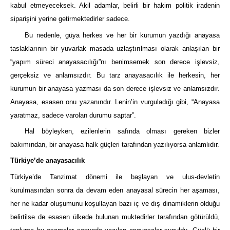
kabul etmeyeceksek. Akil adamlar, belirli bir hakim politik iradenin
siparişini yerine getirmektedirler sadece.
Bu nedenle, güya herkes ve her bir kurumun yazdığı anayasa
taslaklarının bir yuvarlak masada uzlaştırılması olarak anlaşılan bir
“yapım süreci anayasacılığı”nı benimsemek son derece işlevsiz,
gerçeksiz ve anlamsızdır. Bu tarz anayasacılık ile herkesin, her
kurumun bir anayasa yazması da son derece işlevsiz ve anlamsızdır.
Anayasa, esasen onu yazanındır. Lenin’in vurguladığı gibi, “Anayasa
yaratmaz, sadece varolan durumu saptar”.
Hal böyleyken, ezilenlerin safında olması gereken bizler
bakımından, bir anayasa halk güçleri tarafından yazılıyorsa anlamlıdır.
Türkiye’de anayasacılık
Türkiye’de Tanzimat dönemi ile başlayan ve ulus-devletin
kurulmasından sonra da devam eden anayasal sürecin her aşaması,
her ne kadar oluşumunu koşullayan bazı iç ve dış dinamiklerin olduğu
belirtilse de esasen ülkede bulunan muktedirler tarafından götürüldü,