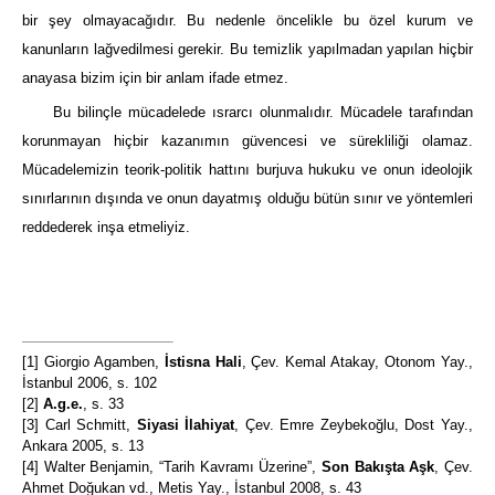
bir şey olmayacağıdır. Bu nedenle öncelikle bu özel kurum ve
kanunların lağvedilmesi gerekir. Bu temizlik yapılmadan yapılan hiçbir
anayasa bizim için bir anlam ifade etmez.
Bu bilinçle mücadelede ısrarcı olunmalıdır. Mücadele tarafından
korunmayan hiçbir kazanımın güvencesi ve sürekliliği olamaz.
Mücadelemizin teorik-politik hattını burjuva hukuku ve onun ideolojik
sınırlarının dışında ve onun dayatmış olduğu bütün sınır ve yöntemleri
reddederek inşa etmeliyiz.
[1]
Giorgio Agamben,
İstisna Hali
, Çev. Kemal Atakay, Otonom Yay.,
İstanbul 2006, s. 102
[2]
A.g.e.
, s. 33
[3]
Carl Schmitt,
Siyasi İlahiyat
, Çev. Emre Zeybekoğlu, Dost Yay.,
Ankara 2005, s. 13
[4]
Walter Benjamin, “Tarih Kavramı Üzerine”,
Son Bakışta Aşk
, Çev.
Ahmet Doğukan vd., Metis Yay., İstanbul 2008, s. 43