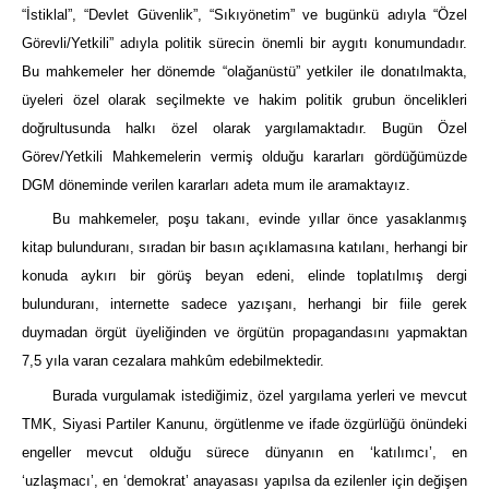
“İstiklal”, “Devlet Güvenlik”, “Sıkıyönetim” ve bugünkü adıyla “Özel
Görevli/Yetkili” adıyla politik sürecin önemli bir aygıtı konumundadır.
Bu mahkemeler her dönemde “olağanüstü” yetkiler ile donatılmakta,
üyeleri özel olarak seçilmekte ve hakim politik grubun öncelikleri
doğrultusunda halkı özel olarak yargılamaktadır. Bugün Özel
Görev/Yetkili Mahkemelerin vermiş olduğu kararları gördüğümüzde
DGM döneminde verilen kararları adeta mum ile aramaktayız.
Bu mahkemeler, poşu takanı, evinde yıllar önce yasaklanmış
kitap bulunduranı, sıradan bir basın açıklamasına katılanı, herhangi bir
konuda aykırı bir görüş beyan edeni, elinde toplatılmış dergi
bulunduranı, internette sadece yazışanı, herhangi bir fiile gerek
duymadan örgüt üyeliğinden ve örgütün propagandasını yapmaktan
7,5 yıla varan cezalara mahkûm edebilmektedir.
Burada vurgulamak istediğimiz, özel yargılama yerleri ve mevcut
TMK, Siyasi Partiler Kanunu, örgütlenme ve ifade özgürlüğü önündeki
engeller mevcut olduğu sürece dünyanın en ‘katılımcı’, en
‘uzlaşmacı’, en ‘demokrat’ anayasası yapılsa da ezilenler için değişen