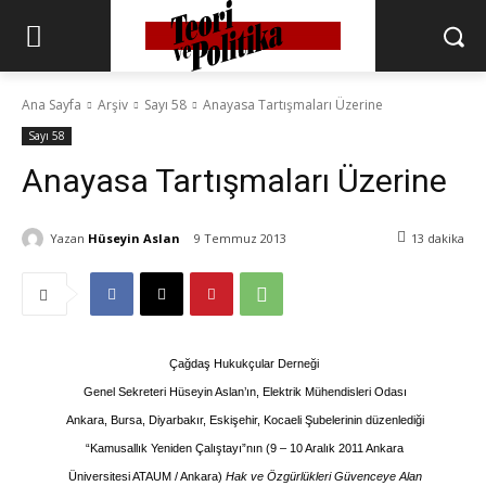
Ana Sayfa
Arşiv
Sayı 58
Anayasa Tartışmaları Üzerine
Sayı 58
Anayasa Tartışmaları Üzerine
Yazan
Hüseyin Aslan
9 Temmuz 2013
13
dakika
Çağdaş Hukukçular Derneği
Genel Sekreteri Hüseyin Aslan’ın, Elektrik Mühendisleri Odası
Ankara, Bursa, Diyarbakır, Eskişehir, Kocaeli Şubelerinin düzenlediği
“Kamusallık Yeniden Çalıştayı”nın (
9 – 10 Aralık 2011 Ankara
Üniversitesi ATAUM / Ankara)
Hak ve Özgürlükleri Güvenceye Alan