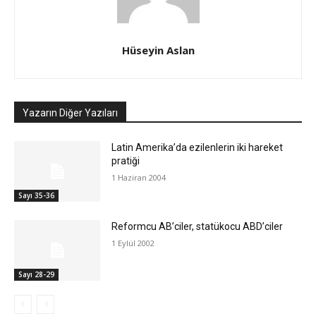
Hüseyin Aslan
Yazarın Diğer Yazıları
Latin Amerika’da ezilenlerin iki hareket
pratiği
1 Haziran 2004
Sayı 35-36
Reformcu AB’ciler, statükocu ABD’ciler
1 Eylül 2002
Sayı 28-29