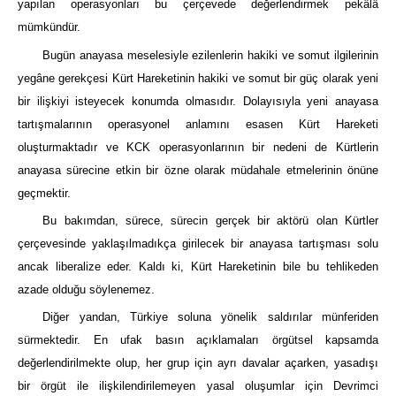
yapılan operasyonları bu çerçevede değerlendirmek pekâlâ
mümkündür.
Bugün anayasa meselesiyle ezilenlerin hakiki ve somut ilgilerinin
yegâne gerekçesi Kürt Hareketinin hakiki ve somut bir güç olarak yeni
bir ilişkiyi isteyecek konumda olmasıdır. Dolayısıyla yeni anayasa
tartışmalarının operasyonel anlamını esasen Kürt Hareketi
oluşturmaktadır ve KCK operasyonlarının bir nedeni de Kürtlerin
anayasa sürecine etkin bir özne olarak müdahale etmelerinin önüne
geçmektir.
Bu bakımdan, sürece, sürecin gerçek bir aktörü olan Kürtler
çerçevesinde yaklaşılmadıkça girilecek bir anayasa tartışması solu
ancak liberalize eder. Kaldı ki, Kürt Hareketinin bile bu tehlikeden
azade olduğu söylenemez.
Diğer yandan, Türkiye soluna yönelik saldırılar münferiden
sürmektedir. En ufak basın açıklamaları örgütsel kapsamda
değerlendirilmekte olup, her grup için ayrı davalar açarken, yasadışı
bir örgüt ile ilişkilendirilemeyen yasal oluşumlar için Devrimci