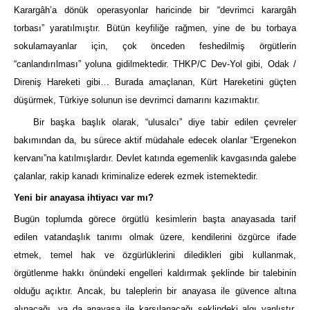
Karargâh’a dönük operasyonlar haricinde bir “devrimci karargâh
torbası” yaratılmıştır. Bütün keyfiliğe rağmen, yine de bu torbaya
sokulamayanlar için, çok önceden feshedilmiş örgütlerin
“canlandırılması” yoluna gidilmektedir. THKP/C Dev-Yol gibi, Odak /
Direniş Hareketi gibi… Burada amaçlanan, Kürt Hareketini güçten
düşürmek, Türkiye solunun ise devrimci damarını kazımaktır.
Bir başka başlık olarak, “ulusalcı” diye tabir edilen çevreler
bakımından da, bu sürece aktif müdahale edecek olanlar “Ergenekon
kervanı”na katılmışlardır. Devlet katında egemenlik kavgasında galebe
çalanlar, rakip kanadı kriminalize ederek ezmek istemektedir.
Yeni bir anayasa ihtiyacı var mı?
Bugün toplumda görece örgütlü kesimlerin başta anayasada tarif
edilen vatandaşlık tanımı olmak üzere, kendilerini özgürce ifade
etmek, temel hak ve özgürlüklerini diledikleri gibi kullanmak,
örgütlenme hakkı önündeki engelleri kaldırmak şeklinde bir talebinin
olduğu açıktır. Ancak, bu taleplerin bir anayasa ile güvence altına
alınacağı, ya da anayasa ile karşılanacağı şeklindeki algı yanlıştır.