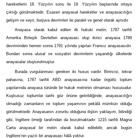
hareketlerin 18. Yüzyılın sonu ile 19. Yüzyılın başlarında ortaya
çıktığı görülmektedir. Esasen anayasal hareketler ve anayasacılığın
gelişim ve seyri, burjuva devrimleri ile paralel ve genel olarak aynıdır.
Anayasa olarak kabul edilen ilk hukuki metin, 1787 tarihli
Amerika Birleşik Devletleri anayasası olup ikinci anayasa 1789
devriminden hemen sonra 1791 yılında yapılan Fransız anayasasıdır.
Bundan sonra ulusal ve sosyalist devrimlerin yaşandığı ülkelerde
anayasalar oluşturulmuştur.
Burada vurgulanması gereken iki husus vardır. Birincisi, tekrar
pahasına, 1787 tarihli ABD anayasasına kadar örgütlü toplum
yapılarında anayasa türünde bir hukuk metninin olmaması hususudur.
Kuşkusuz toplumlar tarihi göz önüne getirildiğinde, anayasacılığın
olmadığı zamanların ve toplum yaşamının pekâlâ mümkün olduğu
görülmektedir. Anayasanın zorunlu olduğuna ilişkin yaklaşım, bilindiği
gibi, İngiltere örneği tarafından da bozulmaktadır. 1215 tarihli Magna
Carta anayasal bir metin olarak kabul edilebilir, ancak bugün
İngiltere’nin yazılı bir anayasası hâlâ yoktur.