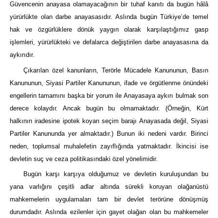
Güvencenin anayasa olamayacağının bir tuhaf kanıtı da bugün hâlâ
yürürlükte olan darbe anayasasıdır. Aslında bugün Türkiye’de temel
hak ve özgürlüklere dönük yaygın olarak karşılaştığımız gasp
işlemleri, yürürlükteki ve defalarca değiştirilen darbe anayasasına da
aykırıdır.
Çıkarılan özel kanunların, Terörle Mücadele Kanununun, Basın
Kanununun, Siyasi Partiler Kanununun, ifade ve örgütlenme önündeki
engellerin tamamını başka bir yorum ile Anayasaya aykırı bulmak son
derece kolaydır. Ancak bugün bu olmamaktadır. (Örneğin, Kürt
halkının iradesine ipotek koyan seçim barajı Anayasada değil, Siyasi
Partiler Kanununda yer almaktadır.) Bunun iki nedeni vardır. Birinci
neden, toplumsal muhalefetin zayıflığında yatmaktadır. İkincisi ise
devletin suç ve ceza politikasındaki özel yönelimidir.
Bugün karşı karşıya olduğumuz ve devletin kuruluşundan bu
yana varlığını çeşitli adlar altında sürekli koruyan olağanüstü
mahkemelerin uygulamaları tam bir devlet terörüne dönüşmüş
durumdadır. Aslında ezilenler için gayet olağan olan bu mahkemeler