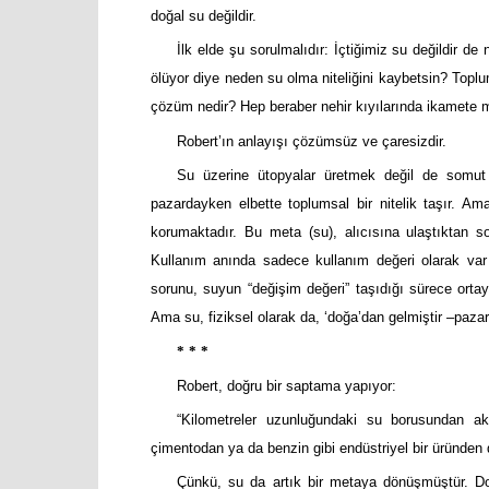
doğal su değildir.
İlk elde şu sorulmalıdır: İçtiğimiz su değildir de 
ölüyor diye neden su olma niteliğini kaybetsin? Toplum
çözüm nedir? Hep beraber nehir kıyılarında ikamete m
Robert’ın anlayışı çözümsüz ve çaresizdir.
Su üzerine ütopyalar üretmek değil de somut
pazardayken elbette toplumsal bir nitelik taşır. Am
korumaktadır. Bu meta (su), alıcısına ulaştıktan son
Kullanım anında sadece kullanım değeri olarak var 
sorunu, suyun “değişim değeri” taşıdığı sürece ortay
Ama su, fiziksel olarak da, ‘doğa’dan gelmiştir –paz
*
*
*
Robert, doğru bir saptama yapıyor:
“Kilometreler uzunluğundaki su borusundan aka
çimentodan ya da benzin gibi endüstriyel bir üründen da
Çünkü, su da artık bir metaya dönüşmüştür. Do