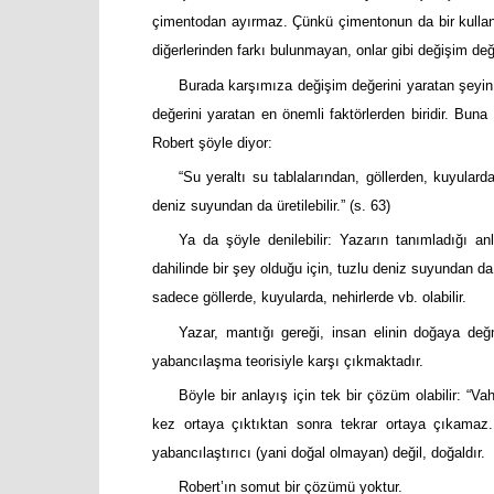
çimentodan ayırmaz. Çünkü çimentonun da bir kullan
diğerlerinden farkı bulunmayan, onlar gibi değişim değe
Burada karşımıza değişim değerini yaratan şey
değerini yaratan en önemli faktörlerden biridir. Buna
Robert şöyle diyor:
“Su yeraltı su tablalarından, göllerden, kuyular
deniz suyundan da üretilebilir.” (s. 63)
Ya da şöyle denilebilir: Yazarın tanımladığı 
dahilinde bir şey olduğu için, tuzlu deniz suyundan da 
sadece göllerde, kuyularda, nehirlerde vb. olabilir.
Yazar, mantığı gereği, insan elinin doğaya de
yabancılaşma teorisiyle karşı çıkmaktadır.
Böyle bir anlayış için tek bir çözüm olabilir: “
kez ortaya çıktıktan sonra tekrar ortaya çıkamaz.
yabancılaştırıcı (yani doğal olmayan) değil, doğaldır.
Robert’ın somut bir çözümü yoktur.