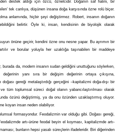
en destek aldığı için özcü, öznelcidir. Doğanın saf halini, bir
ilen’ tek canlıya, düşünen insana doğa karşısında özne rolü biçer.
lma anlamında, hiçbir şeyi değiştirmez. Robert, insanın doğanın
ebildiğini belirtir. Öyle ki, insan, kendisinin de biyolojik olarak
suyun önüne geçirir, kendini özne onu nesne yapar. Bu ayrımın bir
rtılır ve borular yoluyla her uzaklığa taşınabilen bir maddeye
r, burada da, modern insanın sudan geldiğini unuttuğunu söylerken,
m değerinin yanı sıra bir değişim değerinin ortaya çıkışına,
doğası gereği metalaştırdığı gerçeğini –kapitalizmi doğa-dışı bir
 ve tüm toplumsal süreci doğal olanın yabancılaştırılması olarak
ğunda özünü değiştirmiş, ya da onu özünden uzaklaştırmış oluyor.
ne koyan insan neden olabiliyor.
toplumsal formasyondur. Feodalizmin var olduğu gibi. Doğası gereği,
Feodalizmde artı-ürüne feodal beyin el koyması, kapitalizmde artı-
ı; bunların hepsi yasalı süreçlerin ifadeleridir. Biri diğerinden