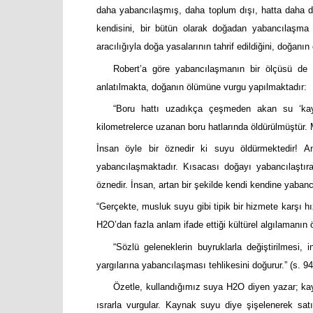
daha yabancılaşmış, daha toplum dışı, hatta daha do
kendisini, bir bütün olarak doğadan yabancılaşma
aracılığıyla doğa yasalarının tahrif edildiğini, doğanın
Robert’a göre yabancılaşmanın bir ölçüsü de v
anlatılmakta, doğanın ölümüne vurgu yapılmaktadır:
“Boru hattı uzadıkça çeşmeden akan su ‘kay
kilometrelerce uzanan boru hatlarında öldürülmüştür
İnsan öyle bir öznedir ki suyu öldürmektedir! A
yabancılaşmaktadır. Kısacası doğayı yabancılaştıra
öznedir. İnsan, artan bir şekilde kendi kendine yaba
“Gerçekte, musluk suyu gibi tipik bir hizmete karşı hız
H2O’dan fazla anlam ifade ettiği kültürel algılamanın öl
“Sözlü geleneklerin buyruklarla değiştirilmesi, 
yargılarına yabancılaşması tehlikesini doğurur.” (s. 94
Özetle, kullandığımız suya H2O diyen yazar; kay
ısrarla vurgular. Kaynak suyu diye şişelenerek sat