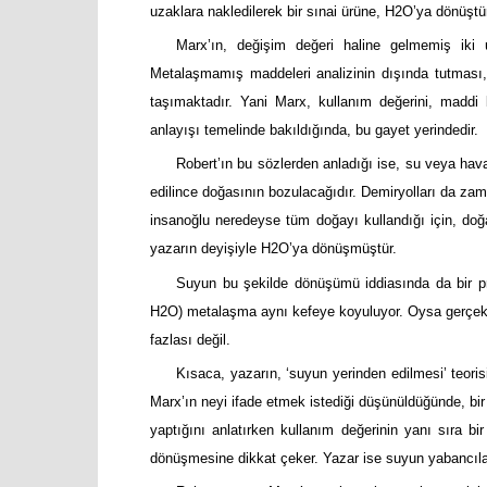
uzaklara nakledilerek bir sınai ürüne, H2O’ya dönüştür
Marx’ın, değişim değeri haline gelmemiş iki
Metalaşmamış maddeleri analizinin dışında tutması,
taşımaktadır. Yani Marx, kullanım değerini, maddi bi
anlayışı temelinde bakıldığında, bu gayet yerindedir.
Robert’ın bu sözlerden anladığı ise, su veya ha
edilince doğasının bozulacağıdır. Demiryolları da za
insanoğlu neredeyse tüm doğayı kullandığı için, doğa
yazarın deyişiyle H2O’ya dönüşmüştür.
Suyun bu şekilde dönüşümü iddiasında da bir pro
H2O) metalaşma aynı kefeye koyuluyor. Oysa gerçek dün
fazlası değil.
Kısaca, yazarın, ‘suyun yerinden edilmesi’ teori
Marx’ın neyi ifade etmek istediği düşünüldüğünde, bi
yaptığını anlatırken kullanım değerinin yanı sıra b
dönüşmesine dikkat çeker. Yazar ise suyun yabancıl