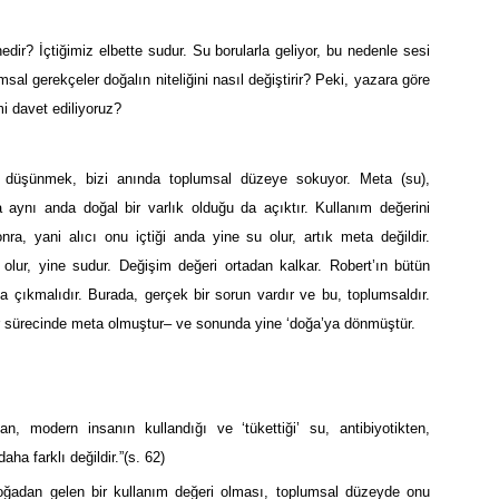
nedir? İçtiğimiz elbette sudur. Su borularla geliyor, bu nedenle sesi
sal gerekçeler doğalın niteliğini nasıl değiştirir? Peki, yazara göre
i davet ediliyoruz?
 düşünmek, bizi anında toplumsal düzeye sokuyor. Meta (su),
a aynı anda doğal bir varlık olduğu da açıktır. Kullanım değerini
ra, yani alıcı onu içtiği anda yine su olur, artık meta değildir.
olur, yine sudur. Değişim değeri ortadan kalkar. Robert’ın bütün
a çıkmalıdır. Burada, gerçek bir sorun vardır ve bu, toplumsaldır.
ar sürecinde meta olmuştur– ve sonunda yine ‘doğa’ya dönmüştür.
n, modern insanın kullandığı ve ‘tükettiği’ su, antibiyotikten,
ha farklı değildir.”(s. 62)
ğadan gelen bir kullanım değeri olması, toplumsal düzeyde onu