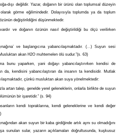
ğa-dışı değildir. Yazar, doğanın bir ürünü olan toplumsal düzeyin
 olarak görme eğilimindedir. Dolayısıyla toplumda ya da toplum
 özünün değiştirildiğini düşünmektedir.
ardır ve doğanın özünün nasıl değiştirildiği bu ölçü verilirken
nağına’ ve başlangıcına yabancılaşmaktadır. (…) Suyun sesi
. Musluktan akan H2O muhtemelen ölü sudur.”(s. 63)
ma bunu yaparken, yani doğayı yabancılaştırırken kendisi de
n da, kendisini yabancılaştıran da insanın ta kendisidir. Mutlak
ncılaşmaktadır, çünkü musluktan akan suya yönelmektedir:
la artan talep, genelde yerel geleneklerin, onlarla birlikte de suyun
ümünün bir işaretidir.” (s. 94)
insanların kendi topraklarına, kendi geleneklerine ve kendi değer
)
nağından akan suyun bir kaba girdiğinde artık aynı su olmadığını
ışa sunulan sular, yazarın açıklamaları doğrultusunda, kuşkusuz