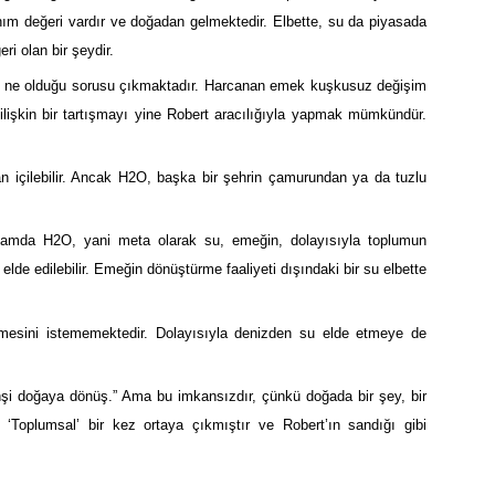
ım değeri vardır ve doğadan gelmektedir. Elbette, su da piyasada
ri olan bir şeydir.
in ne olduğu sorusu çıkmaktadır. Harcanan emek kuşkusuz değişim
 ilişkin bir tartışmayı yine Robert aracılığıyla yapmak mümkündür.
dan içilebilir. Ancak H2O, başka bir şehrin çamurundan ya da tuzlu
anlamda H2O, yani meta olarak su, emeğin, dolayısıyla toplumun
elde edilebilir. Emeğin dönüştürme faaliyeti dışındaki bir su elbette
ğmesini istememektedir. Dolayısıyla denizden su elde etmeye de
Vahşi doğaya dönüş.” Ama bu imkansızdır, çünkü doğada bir şey, bir
 ‘Toplumsal’ bir kez ortaya çıkmıştır ve Robert’ın sandığı gibi