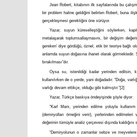
Jean Robert, kitabının ilk sayfalarında bu çal
bir problem haline geldiğini belirten Robert, buna ili
gerçekleşmesi gerektiğini öne sürüyor.
Yazar, suyun küreselleştiğini söylerken, kap
metalaşarak toplumsallaşmasını, bir değişim değeri
gereken’ diye gördüğü, öznel, etik bir teoriye bağlı 
anlamda suyun doğasına ihanet olarak görmektedir. S
bırakılması”dır.
Oysa su, istenildiği kadar yerinden edilsin, 
kullanılırken de o yerde, yani doğadadır. “Doğa, varl
varlığı devam ettikçe, olduğu gibi kalmıştır.”
[2]
Yazar, Türkçe baskıya öndeyişinde şöyle diyor:
“Karl Marx, yerinden edilme yoluyla kullanım 
(demiryolları örneğini verir), yerlerinden edilmele
değerinin tümüyle analiz çerçevesi dışında kaldığını 
“Demiryolunun o zamanlar sebze ve meyvelere ya