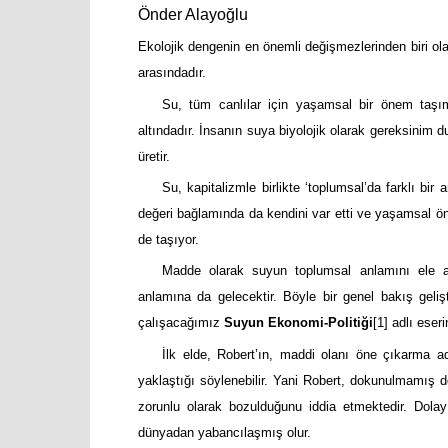
Önder Alayoğlu
Ekolojik dengenin en önemli değişmezlerinden biri olan
arasındadır.
Su, tüm canlılar için yaşamsal bir önem taşıma
altındadır. İnsanın suya biyolojik olarak gereksinim
üretir.
Su, kapitalizmle birlikte ‘toplumsal’da farklı bi
değeri bağlamında da kendini var etti ve yaşamsal öne
de taşıyor.
Madde olarak suyun toplumsal anlamını ele a
anlamına da gelecektir. Böyle bir genel bakış geliş
çalışacağımız
Suyun Ekonomi-Politiği
[1]
adlı eseri
İlk elde, Robert’ın, maddi olanı öne çıkarma a
yaklaştığı söylenebilir. Yani Robert, dokunulmamış 
zorunlu olarak bozulduğunu iddia etmektedir. Dola
dünyadan yabancılaşmış olur.