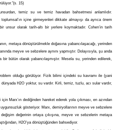
ülüyor.”(s. 15)
 unsurdan, temiz su ve temiz havadan bahsetmesi anlamlıdır.
 toplumsal’ın içine girmeyenleri dikkate almayışı da ayrıca önem
r unsur olarak tarih-altı bir yerlere koymaktadır. Cohen’in tarih
vanın, metaya dönüştürülmekle doğasına yabancılaşacağı, yerinden
manında meyve ve sebzelere aynını yapmıştır. Dolayısıyla, şu anda
 bir bütün olarak yabancılaşmıştır. Mesela su, yerinden edilerek,
blem olduğu görülüyor. Fizik bilimi içindeki su kavramı ile (yani
yada H2O yoktur, su vardır. Kirli, temiz, tuzlu, acı sular vardır,
si için Marx’ın dediğinden hareket ederek yola çıkması, en azından
r uygunsuzluk gösteriyor. Marx, demiryollarının meyve ve sebzelere
ir değişim değerinin ortaya çıkışına, meyve ve sebzelerin metaya
aştığından, H2O’ya dönüştüğünden bahsediyor.