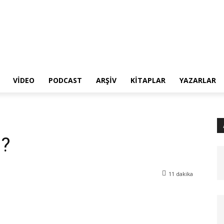
VIDEO
PODCAST
ARŞIV
KITAPLAR
YAZARLAR
ı?
11
dakika