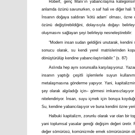
Robert, genç Marx’ın yabancılaşma kategorisind
anlamda özünü savunurken, o saf hali ve diğer hali ‘b
İnsanın doğaya saldıran ‘kötü adam’ olması, özne o
özünü değiştirebildiğini, dolayısıyla doğayı belirley
oluşmasını sağlayan şeyi belirleyip nesneleştirebilir:
“Modern insan sudan geldiğini unutarak, kendini 
sonucu olarak, su kendi yerel matrislerinden kopa
dönüştürülüp kendine yabancılaştırılabilir.” (s. 87)
Aslında hep aynı sorunsalla karşılaşıyoruz. Yaza
insanın yaptığı çeşitli işlemlerle suyun kullanı
metalaşmasına gönderme yapıyor. Yani, kapitalizmin 
şey olarak algıladığı için– görmesi imkansızlaşıyor
nitelendiriyor. İnsan, suyu içmek için boruya koydu
Su, kendine yabancılaşıyor ve buna kendini özne yeri
Halbuki kapitalizm, zorunlu olarak var olan bir 
yani toplumsal yasalar gereği değişim değeri üretir. 
değer sömürüsü, komünizmde emek sömürüsünün olmamas