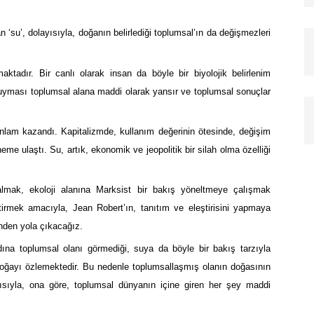
 ‘su’, dolayısıyla, doğanın belirlediği toplumsal’ın da değişmezleri
ktadır. Bir canlı olarak insan da böyle bir biyolojik belirlenim
 duyması toplumsal alana maddi olarak yansır ve toplumsal sonuçlar
r anlam kazandı. Kapitalizmde, kullanım değerinin ötesinde, değişim
me ulaştı. Su, artık, ekonomik ve jeopolitik bir silah olma özelliği
lmak, ekoloji alanına Marksist bir bakış yöneltmeye çalışmak
tirmek amacıyla, Jean Robert’ın, tanıtım ve eleştirisini yapmaya
nden yola çıkacağız.
dına toplumsal olanı görmediği, suya da böyle bir bakış tarzıyla
doğayı özlemektedir. Bu nedenle toplumsallaşmış olanın doğasının
yısıyla, ona göre, toplumsal dünyanın içine giren her şey maddi