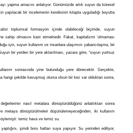
ışmayı yapma amacını anlatıyor. Günümüzde artık suyun da küresel
şkin yapılacak bir incelemenin kendisinin kitapta uyguladığı boyutta
italist toplumsal formasyon içinde olabileceği biçimde, suyun
ne sahip olmasını kast etmektedir. Fakat, kapitalizmi ‘olmaması
olduğu için, suyun kullanım ve insanlara ulaşımını yabancılaşma, bir
uyun bir yerden bir yere aktarılması, yazara göre, “suyun yurtsuz
kullanım sonrasında yine bulunduğu yere dönecektir. Gerçekte,
ığa hangi şekilde kavuşmuş olursa olsun bir kez var olduktan sonra,
değerlerinin nasıl metalara dönüştürüldüğünü anlattıktan sonra
ri ve metaya dönüştürülmeleri düşünülemeyeceğinden, iki kullanım
söylemişti: temiz hava ve temiz su.
ptığını, şimdi boru hatları suya yapıyor. Su yerinden ediliyor,