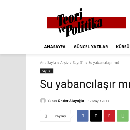
ANASAYFA
GÜNCEL YAZILAR
KÜRSÜ
Ana Sayfa
Arşiv
Sayı 31
Su yabancılaşır mı?
Sayı 31
Su yabancılaşır m
Yazan
Önder Alayoğlu
17 Mayıs 2013
Paylaş