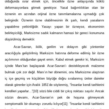
olduğunda ısrar etmek için, öncelikle özne anlayışında köklü
deformasyonlara gitmek gerekiyor. Yasal bağımlılıkları olan bir
öznenin en azından orijinal özne tanımlamalarına uymadığı çok
belirgindir. Öznenin özne olabilmesinin ilk şartı, kendi yasalarını
yapabilme yetkinliğidir. Yasayı yapan bir özneyse, ekonominin
belirleyiciliği, Marksizme sadık kalmanın hamasi bir gereci konumuna
düşürülmüş demektir.
Acar-Savran, ikilik, gerilim ve dolayım gibi yöntemler
aracılığıyla geliştirilmiş Marksizm hatırına deforme edilmiş bir özne
açılımının olduğundan gayet emin. Kabul etmek gerekir ki, Marksizm
içinde Marx’tan başlayarak Acar-Savran’ı destekleyecek malzeme
bulmak çok zor değil. Marx’ın her dönemini, onu Marksizme ulaştıran
iç içe geçmiş ve küçükten büyüğe doğru sıralanmış üniter daireler
olarak görenler için Aralık 1851’de söylenmiş, “İnsanlar kendi tarihlerini
kendileri yaparlar…”
[10]
sözü bile ciddi bir çıkış noktası sayılır. Ancak
sözün devamı, Acar-Savran’ın pek de hoşuna gitmeyecek
semptomatik bir okumayı zorunlu kılıyor
[11]
: “İnsanlar kendi tarihlerini