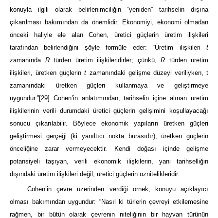
konuyla ilgili olarak belirlenimciliğin “yeniden” tarihselin dışına
çıkarılması bakımından da önemlidir. Ekonomiyi, ekonomi olmadan
önceki haliyle ele alan Cohen, üretici güçlerin üretim ilişkileri
tarafından belirlendiğini şöyle formüle eder: “Üretim ilişkileri
t
zamanında
R
türden üretim ilişkileridirler; çünkü,
R
türden üretim
ilişkileri, üretken güçlerin
t
zamanındaki gelişme düzeyi veriliyken, t
zamanındaki üretken güçleri kullanmaya ve geliştirmeye
uygundur.”
[29]
Cohen’in anlatımından, tarihselin içine alınan üretim
ilişkilerinin verili durumdaki üretici güçlerin gelişimini koşullayacağı
sonucu çıkarılabilir. Böylece ekonomik yapıların üretken güçleri
geliştirmesi gerçeği (ki yanıltıcı nokta burasıdır), üretken güçlerin
önceliğine zarar vermeyecektir. Kendi doğası içinde gelişme
potansiyeli taşıyan, verili ekonomik ilişkilerin, yani tarihselliğin
dışındaki üretim ilişkileri değil, üretici güçlerin öznitelikleridir.
Cohen’in çevre üzerinden verdiği örnek, konuyu açıklayıcı
olması bakımından uygundur: “Nasıl ki türlerin çevreyi etkilemesine
rağmen, bir bütün olarak çevrenin niteliğinin bir hayvan türünün