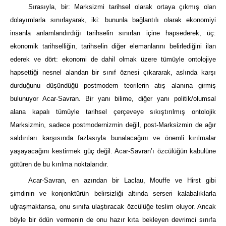
Sırasıyla, bir: Marksizmi tarihsel olarak ortaya çıkmış olan
dolayımlarla sınırlayarak, iki: bununla bağlantılı olarak ekonomiyi
insanla anlamlandırdığı tarihselin sınırları içine hapsederek, üç:
ekonomik tarihselliğin, tarihselin diğer elemanlarını belirlediğini ilan
ederek ve dört: ekonomi de dahil olmak üzere tümüyle ontolojiye
hapsettiği nesnel alandan bir sınıf öznesi çıkararak, aslında karşı
durduğunu düşündüğü postmodern teorilerin atış alanına girmiş
bulunuyor Acar-Savran. Bir yanı bilime, diğer yanı politik/olumsal
alana kapalı tümüyle tarihsel çerçeveye sıkıştırılmış ontolojik
Marksizmin, sadece postmodernizmin değil, post-Marksizmin de ağır
saldırıları karşısında fazlasıyla bunalacağını ve önemli kırılmalar
yaşayacağını kestirmek güç değil. Acar-Savran’ı özcülüğün kabulüne
götüren de bu kırılma noktalarıdır.
Acar-Savran, en azından bir Laclau, Mouffe ve Hirst gibi
şimdinin ve konjonktürün belirsizliği altında serseri kalabalıklarla
uğraşmaktansa, onu sınıfa ulaştıracak özcülüğe teslim oluyor. Ancak
böyle bir ödün vermenin de onu hazır kıta bekleyen devrimci sınıfa