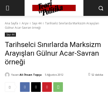
Ana Sayfa
Arşiv
Sayı 44
Tarihselci Sınırlarda Marksizm Arayışları
Gülnur Acar-Savran örneği
Sayı 44
Tarihselci Sınırlarda Marksizm
Arayışları Gülnur Acar-Savran
örneği
Yazan
Ali İhsan Topçu
5 Ağustos 2012
52
dakika