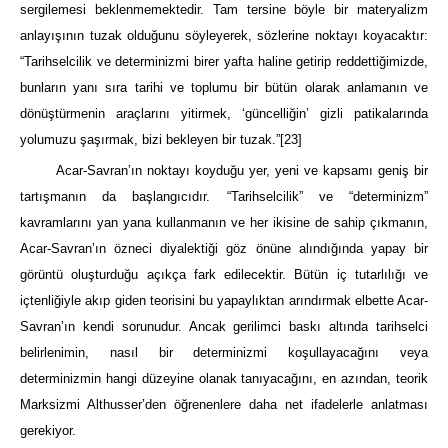
sergilemesi beklenmemektedir. Tam tersine böyle bir materyalizm
anlayışının tuzak olduğunu söyleyerek, sözlerine noktayı koyacaktır:
“Tarihselcilik ve determinizmi birer yafta haline getirip reddettiğimizde,
bunların yanı sıra tarihi ve toplumu bir bütün olarak anlamanın ve
dönüştürmenin araçlarını yitirmek, ‘güncelliğin’ gizli patikalarında
yolumuzu şaşırmak, bizi bekleyen bir tuzak.”
[23]
Acar-Savran’ın noktayı koyduğu yer, yeni ve kapsamı geniş bir
tartışmanın da başlangıcıdır. “Tarihselcilik” ve “determinizm”
kavramlarını yan yana kullanmanın ve her ikisine de sahip çıkmanın,
Acar-Savran’ın özneci diyalektiği göz önüne alındığında yapay bir
görüntü oluşturduğu açıkça fark edilecektir. Bütün iç tutarlılığı ve
içtenliğiyle akıp giden teorisini bu yapaylıktan arındırmak elbette Acar-
Savran’ın kendi sorunudur. Ancak gerilimci baskı altında tarihselci
belirlenimin, nasıl bir determinizmi koşullayacağını veya
determinizmin hangi düzeyine olanak tanıyacağını, en azından, teorik
Marksizmi Althusser’den öğrenenlere daha net ifadelerle anlatması
gerekiyor.