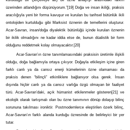
üzerinden atlandığını düşünüyorum.”
[19]
Doğa ve insan ikiliği, praksis
aracılığıyla yeni bir forma kavuşur ve kurulan bu tarihsel bütünlük ikili
ontolojiden kurtulduğu gibi Marksist öznenin de temellerini oluşturur.
Acar-Savran, insan/doğa diyalektik bütünlüğü içinde kurulan öznenin
bir ikilik olmadığını ne kadar iddia etse de, bunun düalistik bir form
olduğunu reddetmek kolay olmayacaktır.
[20]
Acar-Savran’ın özne tanımlamasındaki praksisin üretimle ilişkili
olduğu, doğa bağlamıyla ortaya çıkıyor. Doğayla etkileşim içine giren
farklı canlı ya da cansız enerji kümelerinin özne olamaması da
praksis denen “bilinçli” etkinliklere bağlanıyor olsa gerek. İnsan
dışında hiçbir canlı ya da cansız varlığa özgü olmayan bir faaliyet
türü. Acar-Savran’daki, açık hümanist etkilenmeler gösteren
[21]
ve
ekolojik olarak tartışmalı olan bu özne tanımının dönüp dolaşıp bilinç
sorununa takılması ironiktir. Postmodernlerce eleştirilen özerk bilinç,
Acar-Savran’ın farklı alanda kurduğu öznesinde de belirleyici bir yer
tutar.