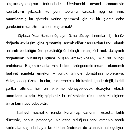
ulaştırmayacağının farkındadır. Üretimdeki nesnel konumuyla
kapitalizmi yıkacak ve yeni toplumu kuracak işçi sınıfının,
tanımlanmış bu görevini yerine getirmesi için ek bir işleme daha
gereksinim var. Sınıf bilinci oluşturmak!
Böylece Acar-Savran üç ayrı özne düzeyi tanımlar: 1) Henüz
doğayla etkileşim içine girmemiş, ancak diğer canlılardan farklı olarak
anlamlı bir birliğin ön gerektirdiği ön-bilinçli insan, 2) Emek dolayımlı
doğa/insan bütünlüğü içinde oluşan emekçi-insan, 3) Sınıf bilinçli
proletarya. Başka bir anlatımla: Felsefi kategorideki insan – ekonomik
faaliyet içindeki emekçi – politik bilinçle donatılmış proletarya.
Anlaşılacağı üzere, bunlar, epistemolojik bir kesinti içinde değil, belirli
şartlar altında her an birbirine dönüşebilecek düzeyler olarak
tanımlanmaktadır. Hiç şüphesiz bu düzeylerin tümü tarihselin içinde
bir anlam ifade edecektir.
Tarihsel nesnellik içinde kurulmuş öznenin, esasta farklı
düzeyde, henüz potansiyel bir özne olduğunu fark etmenin teorik
kırılmalar dışında hayal kırıklıkları üretmesi de olanaklı hale geliyor.