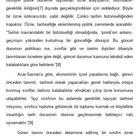
tümüyle politik düzleme taşıdıkları özne arayışlarını, olumsallık-
gereklilik ikiliğinin
[7]
dışında gerçekleştirdikleri için reddediyor. Böyle
bir özne istikrarsızdır, sabit değildir. Çünkü tarihin bütünselliğinden
kopuktur. Özne, tarihselliğe eklemlenmiş politik zeminlerde aranabilir.
“Tarihin kavranılabilir bir bütünselliği olmadığında, ‘şimdi’nin anlamı,
geçmişin yükünden kurtulmuş bir güncelliğe dönüşür. Bu güncel
durumun politikası ise, sınıflar gibi ve üretim ilişkileri itibariyle
tanımlanan öznelere göre değil, güncel durumun kaosuna tekabül eden
kalabalıklara göre belirlenir.”
[8]
Acar-Savran’a göre, ekonominin içsel yasalarına bağlı, görevi
önceden tanımlı, tarihsel olarak yapacakları genel hatlarıyla ortaya
konmuş sınıflar, belirsiz kalabalıklar olmaktan çıkıp özne konumuna
ulaşabilirler. “İşçi sınıfının bu anlamda gereklilik taşıyan tarihsel
misyonu, sınıfsız topluma götürecek bir toplumu kurmak ve böylelikle
insanlığın tarih öncesinin ötesine geçilmesinde belirleyici rolü
oynamaktır.”
[9]
Görev tanımı önceden determine edilmiş bir sınıfın özne