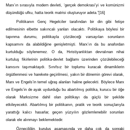
Marx’ın sırasıyla modern devleti, ‘gerçek demokrasi’yi ve komünizmi
düşündüğü ufku, hatta teorik matrisi oluşturuyor adeta.”
[16]
Politikanın Genç Hegelciler tarafından bir din gibi fetişe
edilmesinin elbette sakıncalı yanları olacaktı. Politikaya böylesi bir
tapınma durumu, politikayla çözüleceği varsayılan sorunların
kapsamını da alabildiğine genişletmişti. Marx’ın da bu anafordan
kurtulduğu söylenemez. O da, Hıristiyanlıktan devralınan nihai
kurtuluş fikirlerinin politika-devlet bağlamı üzerinden çözülebileceği
kanısını taşımaktaydı. Sınıfsız bir toplumu kuracak dinamiklerin
örgütlenmesi ve harekete geçirilmesi, yakın bir dönemin görevi olarak,
Marx ve Engels’in temel uğraş alanları haline gelecekti. Böylece Marx
ve Engels’in de ayak uydurduğu bu abartılmış politika, kurucu bir öğe
olarak Marksizme dahil olan politikayı da güçlü bir şekilde
etkileyecekti. Abartılmış bir politikanın, pratik ve teorik sonuçlarıyla
yarattığı kalıcı hasarlar, geçen yüzyılın gözlemlenebilir sorunları
olarak ele alınmayı beklemektedir.
Özneciliğin, kuruluş aşamasında ve daha çok da sonraki