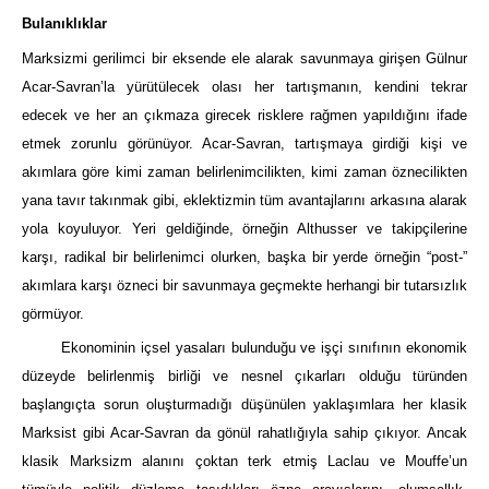
Bulanıklıklar
Marksizmi gerilimci bir eksende ele alarak savunmaya girişen Gülnur
Acar-Savran’la yürütülecek olası her tartışmanın, kendini tekrar
edecek ve her an çıkmaza girecek risklere rağmen yapıldığını ifade
etmek zorunlu görünüyor. Acar-Savran, tartışmaya girdiği kişi ve
akımlara göre kimi zaman belirlenimcilikten, kimi zaman öznecilikten
yana tavır takınmak gibi, eklektizmin tüm avantajlarını arkasına alarak
yola koyuluyor. Yeri geldiğinde, örneğin Althusser ve takipçilerine
karşı, radikal bir belirlenimci olurken, başka bir yerde örneğin “post-”
akımlara karşı özneci bir savunmaya geçmekte herhangi bir tutarsızlık
görmüyor.
Ekonominin içsel yasaları bulunduğu ve işçi sınıfının ekonomik
düzeyde belirlenmiş birliği ve nesnel çıkarları olduğu türünden
başlangıçta sorun oluşturmadığı düşünülen yaklaşımlara her klasik
Marksist gibi Acar-Savran da gönül rahatlığıyla sahip çıkıyor. Ancak
klasik Marksizm alanını çoktan terk etmiş Laclau ve Mouffe’un