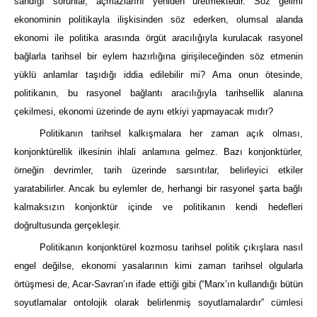
sandığı sorunlar, açmazlarını yeniden üretmektedir. Söz gelimi
ekonominin politikayla ilişkisinden söz ederken, olumsal alanda
ekonomi ile politika arasında örgüt aracılığıyla kurulacak rasyonel
bağlarla tarihsel bir eylem hazırlığına girişileceğinden söz etmenin
yüklü anlamlar taşıdığı iddia edilebilir mi? Ama onun ötesinde,
politikanın, bu rasyonel bağlantı aracılığıyla tarihsellik alanına
çekilmesi, ekonomi üzerinde de aynı etkiyi yapmayacak mıdır?
Politikanın tarihsel kalkışmalara her zaman açık olması,
konjonktürellik ilkesinin ihlali anlamına gelmez. Bazı konjonktürler,
örneğin devrimler, tarih üzerinde sarsıntılar, belirleyici etkiler
yaratabilirler. Ancak bu eylemler de, herhangi bir rasyonel şarta bağlı
kalmaksızın konjonktür içinde ve politikanın kendi hedefleri
doğrultusunda gerçekleşir.
Politikanın konjonktürel kozmosu tarihsel politik çıkışlara nasıl
engel değilse, ekonomi yasalarının kimi zaman tarihsel olgularla
örtüşmesi de, Acar-Savran’ın ifade ettiği gibi (“Marx’ın kullandığı bütün
soyutlamalar ontolojik olarak belirlenmiş soyutlamalardır” cümlesi