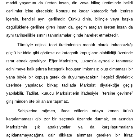
maddi yaşamını da üreten insan, din veya bilinç üretiminde belirli
gerilimler içine girecektir. Konusu ne kadar kategorik fark içerirse
içersin, kendisi aynı gerilimdir. Çünkü dinle, bilinçle veya başka
özgüllüklerle gerilime giren insan da, geçim araçları üreten insan da
aynı tarihsellikle sınırlı tanımlamalar içinde hareket etmektedir.
Tümüyle orijinal teori üretimlerinin mantık olarak imkansızlığı
güçlü bir iddia gibi görünse de kategorik kopuşların olabilirliği üzerinde
ısrar etmek gerekiyor. Eğer Marksizm, Lukacs’a ayrıcalık tanınarak
edinilmeye kalkışılırsa kategorik kopuşun imkansız olup olmaması bir
yana böyle bir kopuşa gerek de duyulmayacaktır. Hegelci diyalektik
üzerinde yapılacak birkaç tadilatla Marksist diyalektiğe geçiş
yapılabilir. Tadilat, kurucu Marksistlerin ifadesiyle, “tersine çevirme”
girişiminden öte bir anlam taşımaz.
Sahiplerine rağmen, ifade edilenin ortaya konan ürünü
karşılamaması gibi zor bir seçenek üzerinde durmak, en azından
Marksizmin şık atraksiyonlar ya da karşılaştırmalarla
açıklanamayacağına dair dikkate alınması gereken bir itiraz