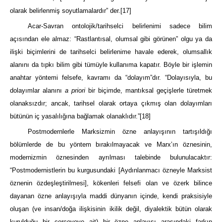
olarak belirlenmiş soyutlamalardır” der.
[17]
Acar-Savran ontolojik/tarihselci belirlenimi sadece bilim
açısından ele almaz: “Rastlantısal, olumsal gibi görünen” olgu ya da
ilişki biçimlerini de tarihselci belirlenime havale ederek, olumsallık
alanını da tıpkı bilim gibi tümüyle kullanıma kapatır. Böyle bir işlemin
anahtar yöntemi felsefe, kavramı da “dolayım”dır. “Dolayısıyla, bu
dolayımlar alanını
a priori
bir biçimde, mantıksal geçişlerle türetmek
olanaksızdır; ancak, tarihsel olarak ortaya çıkmış olan dolayımları
bütünün iç yasalılığına bağlamak olanaklıdır.”
[18]
Postmodernlerle Marksizmin özne anlayışının tartışıldığı
bölümlerde de bu yöntem bırakılmayacak ve Marx’ın öznesinin,
modernizmin öznesinden ayrılması talebinde bulunulacaktır:
“Postmodernistlerin bu kurgusundaki [Aydınlanmacı özneyle Marksist
öznenin özdeşleştirilmesi], kökenleri felsefi olan ve özerk bilince
dayanan özne anlayışıyla maddi dünyanın içinde, kendi praksisiyle
oluşan (ve insan/doğa ilişkisinin ikilik değil, diyalektik bütün olarak
kurulduğu bir çerçeveye ait) bir özne anlayışı arasındaki farkın