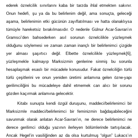
ederek öznelcilik sınırlarını kaba bir tarzda ihlal etmekten sakınır.
Onun hedefi, şu ya da bu belirlenim değil, ama sonuçta, geleceği
aşama, belirlenimin etki gücünün zayıflatılması ve hatta olanaklıysa
tümüyle hareketsiz bırakılmasıdır. O nedenle Gülnur Acar-Savran’ın
Gramsci’den bahsederken asıl sorunun öznelcilikle yüzleşmek
olduğunu söylemesi ve zaman zaman inançlı bir belirlenimci çizgide
yer alması şaşırtıcı değil. Elbette öznelcilikle yüzleşmek
[6]
,
yüzleşmekle kalmayıp Marksizmin genlerine sinmiş bu sorunla
hesaplaşmak esaslı bir mücadele konusudur. Fakat öznelciliğin türlü
türlü çeşitlerini ve onun yeniden üretimi anlamına gelen özne-yapı
gerilimciliğini bu mücadeleye dahil etmemek can alıcı bir sorunu
gözden kaçırmak anlamına gelecektir.
Kitabı sunuşta kendi özgül duruşunu, maddeci/belirlenimci bir
Marksizmle maddeci/belirlenimci bir feminizmin bağdaşabileceğini
savunmak olarak anlatan Acar-Savran’ın, ne derece belirlenimci ne
derece gerilimci olduğu yazının ilerleyen bölümlerinde tartışılacak.
Ancak Hegel’in vasiliğinden az da olsa kurtulmuş “olgun” Lukacs’ın