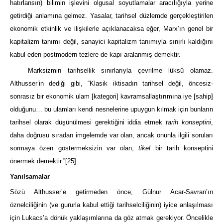
hatırlansın) bilimin işlevini olgusal soyutlamalar aracılığıyla yerine
getirdiği anlamına gelmez. Yasalar, tarihsel düzlemde gerçekleştirilen
ekonomik etkinlik ve ilişkilerle açıklanacaksa eğer, Marx’ın genel bir
kapitalizm tanımı değil, sanayici kapitalizm tanımıyla sınırlı kaldığını
kabul eden postmodern tezlere de kapı aralanmış demektir.
Marksizmin tarihsellik sınırlarıyla çevrilme lüksü olamaz.
Althusser’in dediği gibi, “Klasik iktisadın tarihsel değil, öncesiz-
sonrasız bir ekonomik ulam [kategori] kavramsallaştırımına iye [sahip]
olduğunu… bu ulamları kendi nesnelerine upuygun kılmak için bunların
tarihsel olarak düşünülmesi gerektiğini iddia etmek
tarih konseptini
,
daha doğrusu sıradan imgelemde var olan, ancak onunla ilgili soruları
sormaya özen göstermeksizin var olan,
tikel
bir tarih konseptini
önermek demektir.”
[25]
Yanılsamalar
Sözü Althusser’e getirmeden önce, Gülnur Acar-Savran’ın
öznelciliğinin (ve gururla kabul ettiği tarihselciliğinin) iyice anlaşılması
için Lukacs’a dönük yaklaşımlarına da göz atmak gerekiyor. Öncelikle