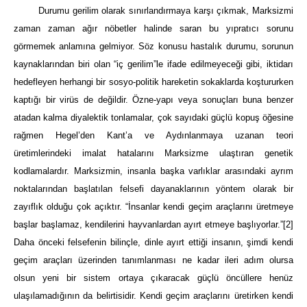
Durumu gerilim olarak sınırlandırmaya karşı çıkmak, Marksizmi
zaman zaman ağır nöbetler halinde saran bu yıpratıcı sorunu
görmemek anlamına gelmiyor. Söz konusu hastalık durumu, sorunun
kaynaklarından biri olan “iç gerilim”le ifade edilmeyeceği gibi, iktidarı
hedefleyen herhangi bir sosyo-politik hareketin sokaklarda koştururken
kaptığı bir virüs de değildir. Özne-yapı veya sonuçları buna benzer
atadan kalma diyalektik tonlamalar, çok sayıdaki güçlü kopuş öğesine
rağmen Hegel’den Kant’a ve Aydınlanmaya uzanan teori
üretimlerindeki imalat hatalarını Marksizme ulaştıran genetik
kodlamalardır. Marksizmin, insanla başka varlıklar arasındaki ayrım
noktalarından başlatılan felsefi dayanaklarının yöntem olarak bir
zayıflık olduğu çok açıktır. “İnsanlar kendi geçim araçlarını üretmeye
başlar başlamaz, kendilerini hayvanlardan ayırt etmeye başlıyorlar.”
[2]
Daha önceki felsefenin bilinçle, dinle ayırt ettiği insanın, şimdi kendi
geçim araçları üzerinden tanımlanması ne kadar ileri adım olursa
olsun yeni bir sistem ortaya çıkaracak güçlü öncüllere henüz
ulaşılamadığının da belirtisidir. Kendi geçim araçlarını üretirken kendi