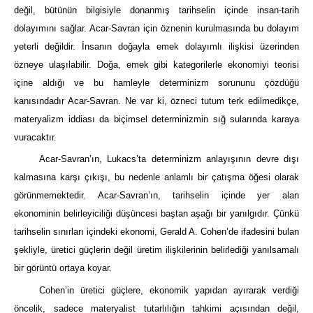
değil, bütünün bilgisiyle donanmış tarihselin içinde insan-tarih
dolayımını sağlar. Acar-Savran için öznenin kurulmasında bu dolayım
yeterli değildir. İnsanın doğayla emek dolayımlı ilişkisi üzerinden
özneye ulaşılabilir. Doğa, emek gibi kategorilerle ekonomiyi teorisi
içine aldığı ve bu hamleyle determinizm sorununu çözdüğü
kanısındadır Acar-Savran. Ne var ki, özneci tutum terk edilmedikçe,
materyalizm iddiası da biçimsel determinizmin sığ sularında karaya
vuracaktır.
Acar-Savran’ın, Lukacs’ta determinizm anlayışının devre dışı
kalmasına karşı çıkışı, bu nedenle anlamlı bir çatışma öğesi olarak
görünmemektedir. Acar-Savran’ın, tarihselin içinde yer alan
ekonominin belirleyiciliği düşüncesi baştan aşağı bir yanılgıdır. Çünkü
tarihselin sınırları içindeki ekonomi, Gerald A. Cohen’de ifadesini bulan
şekliyle, üretici güçlerin değil üretim ilişkilerinin belirlediği yanılsamalı
bir görüntü ortaya koyar.
Cohen’in üretici güçlere, ekonomik yapıdan ayırarak verdiği
öncelik, sadece materyalist tutarlılığın tahkimi açısından değil,