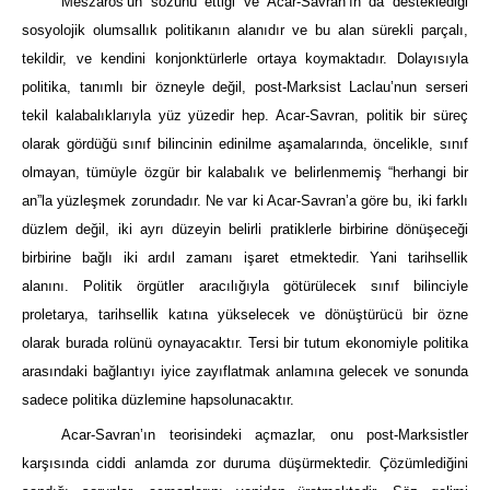
Meszaros’un sözünü ettiği ve Acar-Savran’ın da desteklediği
sosyolojik olumsallık politikanın alanıdır ve bu alan sürekli parçalı,
tekildir, ve kendini konjonktürlerle ortaya koymaktadır. Dolayısıyla
politika, tanımlı bir özneyle değil, post-Marksist Laclau’nun serseri
tekil kalabalıklarıyla yüz yüzedir hep. Acar-Savran, politik bir süreç
olarak gördüğü sınıf bilincinin edinilme aşamalarında, öncelikle, sınıf
olmayan, tümüyle özgür bir kalabalık ve belirlenmemiş “herhangi bir
an”la yüzleşmek zorundadır. Ne var ki Acar-Savran’a göre bu, iki farklı
düzlem değil, iki ayrı düzeyin belirli pratiklerle birbirine dönüşeceği
birbirine bağlı iki ardıl zamanı işaret etmektedir. Yani tarihsellik
alanını. Politik örgütler aracılığıyla götürülecek sınıf bilinciyle
proletarya, tarihsellik katına yükselecek ve dönüştürücü bir özne
olarak burada rolünü oynayacaktır. Tersi bir tutum ekonomiyle politika
arasındaki bağlantıyı iyice zayıflatmak anlamına gelecek ve sonunda
sadece politika düzlemine hapsolunacaktır.
Acar-Savran’ın teorisindeki açmazlar, onu post-Marksistler
karşısında ciddi anlamda zor duruma düşürmektedir. Çözümlediğini