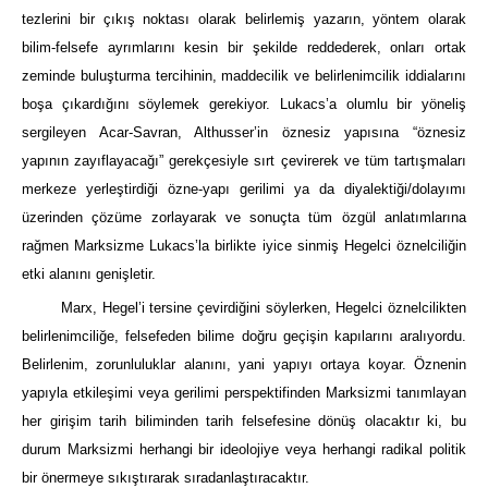
tezlerini bir çıkış noktası olarak belirlemiş yazarın, yöntem olarak
bilim-felsefe ayrımlarını kesin bir şekilde reddederek, onları ortak
zeminde buluşturma tercihinin, maddecilik ve belirlenimcilik iddialarını
boşa çıkardığını söylemek gerekiyor. Lukacs’a olumlu bir yöneliş
sergileyen Acar-Savran, Althusser’in öznesiz yapısına “öznesiz
yapının zayıflayacağı” gerekçesiyle sırt çevirerek ve tüm tartışmaları
merkeze yerleştirdiği özne-yapı gerilimi ya da diyalektiği/dolayımı
üzerinden çözüme zorlayarak ve sonuçta tüm özgül anlatımlarına
rağmen Marksizme Lukacs’la birlikte iyice sinmiş Hegelci öznelciliğin
etki alanını genişletir.
Marx, Hegel’i tersine çevirdiğini söylerken, Hegelci öznelcilikten
belirlenimciliğe, felsefeden bilime doğru geçişin kapılarını aralıyordu.
Belirlenim, zorunluluklar alanını, yani yapıyı ortaya koyar. Öznenin
yapıyla etkileşimi veya gerilimi perspektifinden Marksizmi tanımlayan
her girişim tarih biliminden tarih felsefesine dönüş olacaktır ki, bu
durum Marksizmi herhangi bir ideolojiye veya herhangi radikal politik
bir önermeye sıkıştırarak sıradanlaştıracaktır.