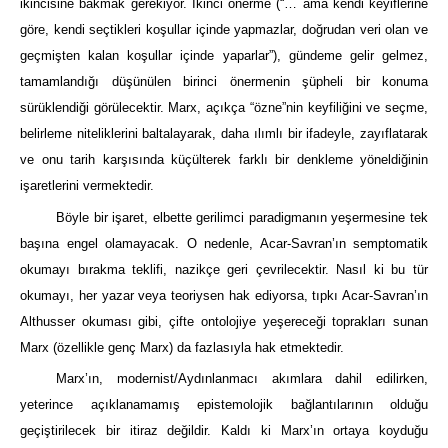
ikincisine bakmak gerekiyor. İkinci önerme (“… ama kendi keyiflerine
göre, kendi seçtikleri koşullar içinde yapmazlar, doğrudan veri olan ve
geçmişten kalan koşullar içinde yaparlar”), gündeme gelir gelmez,
tamamlandığı düşünülen birinci önermenin şüpheli bir konuma
sürüklendiği görülecektir. Marx, açıkça “özne”nin keyfiliğini ve seçme,
belirleme niteliklerini baltalayarak, daha ılımlı bir ifadeyle, zayıflatarak
ve onu tarih karşısında küçülterek farklı bir denkleme yöneldiğinin
işaretlerini vermektedir.
Böyle bir işaret, elbette gerilimci paradigmanın yeşermesine tek
başına engel olamayacak. O nedenle, Acar-Savran’ın semptomatik
okumayı bırakma teklifi, nazikçe geri çevrilecektir. Nasıl ki bu tür
okumayı, her yazar veya teoriysen hak ediyorsa, tıpkı Acar-Savran’ın
Althusser okuması gibi, çifte ontolojiye yeşereceği toprakları sunan
Marx (özellikle genç Marx) da fazlasıyla hak etmektedir.
Marx’ın, modernist/Aydınlanmacı akımlara dahil edilirken,
yeterince açıklanamamış epistemolojik bağlantılarının olduğu
geçiştirilecek bir itiraz değildir. Kaldı ki Marx’ın ortaya koyduğu