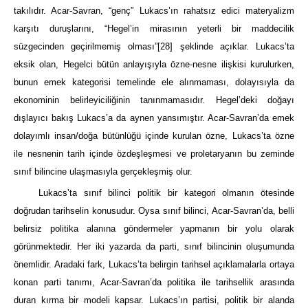
takılıdır. Acar-Savran, “genç” Lukacs’ın rahatsız edici materyalizm
karşıtı duruşlarını, “Hegel’in mirasının yeterli bir maddecilik
süzgecinden geçirilmemiş olması”
[28]
şeklinde açıklar. Lukacs’ta
eksik olan, Hegelci bütün anlayışıyla özne-nesne ilişkisi kurulurken,
bunun emek kategorisi temelinde ele alınmaması, dolayısıyla da
ekonominin belirleyiciliğinin tanınmamasıdır. Hegel’deki doğayı
dışlayıcı bakış Lukacs’a da aynen yansımıştır. Acar-Savran’da emek
dolayımlı insan/doğa bütünlüğü içinde kurulan özne, Lukacs’ta özne
ile nesnenin tarih içinde özdeşleşmesi ve proletaryanın bu zeminde
sınıf bilincine ulaşmasıyla gerçekleşmiş olur.
Lukacs’ta sınıf bilinci politik bir kategori olmanın ötesinde
doğrudan tarihselin konusudur. Oysa sınıf bilinci, Acar-Savran’da, belli
belirsiz politika alanına göndermeler yapmanın bir yolu olarak
görünmektedir. Her iki yazarda da parti, sınıf bilincinin oluşumunda
önemlidir. Aradaki fark, Lukacs’ta belirgin tarihsel açıklamalarla ortaya
konan parti tanımı, Acar-Savran’da politika ile tarihsellik arasında
duran kırma bir modeli kapsar. Lukacs’ın partisi, politik bir alanda