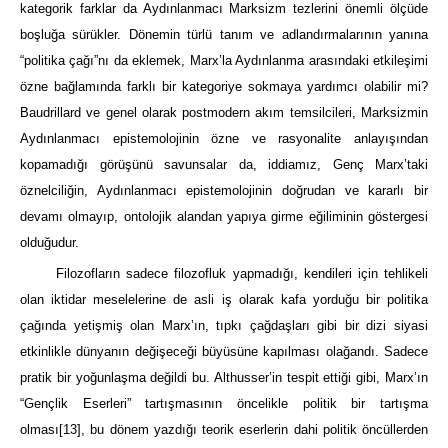
kategorik farklar da Aydınlanmacı Marksizm tezlerini önemli ölçüde
boşluğa sürükler. Dönemin türlü tanım ve adlandırmalarının yanına
“politika çağı”nı da eklemek, Marx’la Aydınlanma arasındaki etkileşimi
özne bağlamında farklı bir kategoriye sokmaya yardımcı olabilir mi?
Baudrillard ve genel olarak postmodern akım temsilcileri, Marksizmin
Aydınlanmacı epistemolojinin özne ve rasyonalite anlayışından
kopamadığı görüşünü savunsalar da, iddiamız, Genç Marx’taki
öznelciliğin, Aydınlanmacı epistemolojinin doğrudan ve kararlı bir
devamı olmayıp, ontolojik alandan yapıya girme eğiliminin göstergesi
olduğudur.
Filozofların sadece filozofluk yapmadığı, kendileri için tehlikeli
olan iktidar meselelerine de asli iş olarak kafa yorduğu bir politika
çağında yetişmiş olan Marx’ın, tıpkı çağdaşları gibi bir dizi siyasi
etkinlikle dünyanın değişeceği büyüsüne kapılması olağandı. Sadece
pratik bir yoğunlaşma değildi bu. Althusser’in tespit ettiği gibi, Marx’ın
“Gençlik Eserleri” tartışmasının öncelikle politik bir tartışma
olması
[13]
, bu dönem yazdığı teorik eserlerin dahi politik öncüllerden