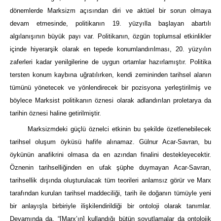
dönemlerde Marksizm açısından diri ve aktüel bir sorun olmaya
devam etmesinde, politikanın 19. yüzyılla başlayan abartılı
algılanışının büyük payı var. Politikanın, özgün toplumsal etkinlikler
içinde hiyerarşik olarak en tepede konumlandırılması, 20. yüzyılın
zaferleri kadar yenilgilerine de uygun ortamlar hazırlamıştır. Politika
tersten konum kaybına uğratılırken, kendi zemininden tarihsel alanın
tümünü yönetecek ve yönlendirecek bir pozisyona yerleştirilmiş ve
böylece Marksist politikanın öznesi olarak adlandırılan proletarya da
tarihin öznesi haline getirilmiştir.
Marksizmdeki güçlü öznelci etkinin bu şekilde özetlenebilecek
tarihsel oluşum öyküsü hafife alınamaz. Gülnur Acar-Savran, bu
öykünün anafikrini olmasa da en azından finalini destekleyecektir.
Öznenin tarihselliğinden en ufak şüphe duymayan Acar-Savran,
tarihsellik dışında oluşturulacak tüm teorileri anlamsız görür ve Marx
tarafından kurulan tarihsel maddeciliği, tarih ile doğanın tümüyle yeni
bir anlayışla birbiriyle ilişkilendirildiği bir ontoloji olarak tanımlar.
Devamında da, “[Marx’ın] kullandığı bütün soyutlamalar da ontolojik