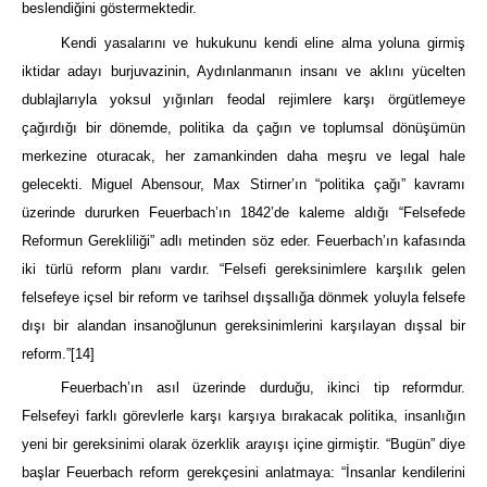
beslendiğini göstermektedir.
Kendi yasalarını ve hukukunu kendi eline alma yoluna girmiş
iktidar adayı burjuvazinin, Aydınlanmanın insanı ve aklını yücelten
dublajlarıyla yoksul yığınları feodal rejimlere karşı örgütlemeye
çağırdığı bir dönemde, politika da çağın ve toplumsal dönüşümün
merkezine oturacak, her zamankinden daha meşru ve legal hale
gelecekti. Miguel Abensour, Max Stirner’ın “politika çağı” kavramı
üzerinde dururken Feuerbach’ın 1842’de kaleme aldığı “Felsefede
Reformun Gerekliliği” adlı metinden söz eder. Feuerbach’ın kafasında
iki türlü reform planı vardır. “Felsefi gereksinimlere karşılık gelen
felsefeye içsel bir reform ve tarihsel dışsallığa dönmek yoluyla felsefe
dışı bir alandan insanoğlunun gereksinimlerini karşılayan dışsal bir
reform.”
[14]
Feuerbach’ın asıl üzerinde durduğu, ikinci tip reformdur.
Felsefeyi farklı görevlerle karşı karşıya bırakacak politika, insanlığın
yeni bir gereksinimi olarak özerklik arayışı içine girmiştir. “Bugün” diye
başlar Feuerbach reform gerekçesini anlatmaya: “İnsanlar kendilerini