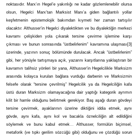
noktasıdır. Marx’ın Hegel’e yakınlığı ne kadar gözlemlenebilir olursa
olsun, Hegelci Marx’tan Marksist Marx’a giden bağlantılı yollar
keşfetmenin epistemolojik bakımdan kıymeti her zaman tartışılır
olacaktır. Althusser’in Hegelci diyalektikten ve bu diyalektiğin merkezi
kavramı çelişkiden yola çıkarak tersine çevirme işlemine karşı
çıkması ve bunun sonrasında “üstbelirlenim” kavramına ulaşması
[3]
üzerinde, yazının sonuç bölümünde durulacak. Ancak “üstbelirlenim”
gibi, her yönüyle tartışmaya açık, yazarını karşıtlarına yaklaştıran bir
kavramın talihsiz yönleri bir yana, Althusser’in Hegelcilikle Marksizm
arasında kolayca kurulan bağlara vurduğu darbenin ve Marksizmin
felsefe olarak “tersine çevrilmiş” Hegelcilik ya da Hegelciliğin kafa
üstü duran Marksizm olamayacağına dair yaptığı kategorik ayrımın
kilit bir hamle olduğunu belirtmek gerekiyor. Baş aşağı duran gövdeyi
tersine çevirmek, ayaklarının üzerine diktiğini iddia etmek, aynı
gövde, aynı kafa, aynı kol ve bacakla öznelciliğin alt edildiğini
söylemek ve bunu kabul etmek… Althusser, formülün biçimsel,
metaforik (ve tıpkı gerilim sözcüğü gibi) olduğunu ve çözdüğü sorun