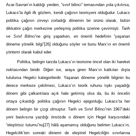
Acar-Savran’ın kaldığı yerden, “sınıf bilinci” temasından yola çıkılırsa,
Lukacs’la ilgili ilk gözlem, kendi çağının teorisyeni olduğudur. Lukacs
politika çağının zirveyi zorladığı dönemin bir ürünü olarak, bütün
dikkatini çağın merkezine yerleşmiş politika üzerine çevirmişti.
Tarih
ve Sınıf Bilinci
’ne giriş yaparken, en önemli hedefinin “yaşanan
döneme yönelik bilgi”
[26]
olduğunu söyler ve bunu Marx’ın en önemli
yöntemi olarak kabul eder.
Politika, belirgin tarzda Lukacs’ın teorisine öncel olan iki hareket
noktasından biridir. Diğeri ise, araya giren Marx’ın katkıları dışta
tutulursa Hegelci kategorilerdir. Yaşanan döneme yönelik bilginin bu
derece merkeze çekilmesi, Lukacs’ın teorik ruhunu tıpkı yaşadığı
dönem gibi çalkantılara açık hale getirmiş olsa da, bu iki öncelin
ortaya çıkardığı politika çağının Hegelci epigonluğu Lukacs’ta her
dönem belirgin bir çizgi olmuştur. Tarih ve Sınıf Bilinci’nin 1967’deki
yeni baskısına yazdığı önsözde o dönem için Hegel karşısındaki
“eleştirisiz tutumu”nu
[27]
hâlâ aşamamış olduğunu belirten Lukacs’ın,
Hegelcilik’ten sonraki dönemi de eleştirel Hegelciliğin sınırlarına