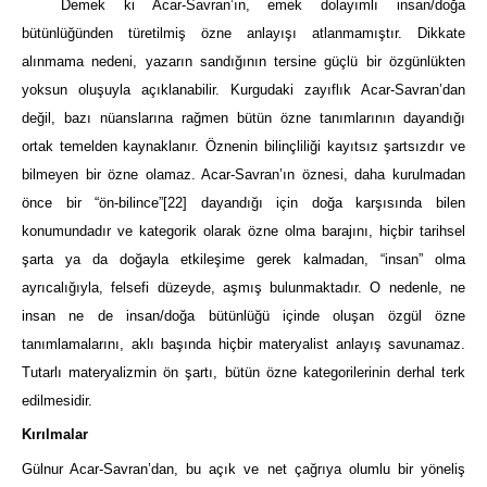
Demek ki Acar-Savran’ın, emek dolayımlı insan/doğa
bütünlüğünden türetilmiş özne anlayışı atlanmamıştır. Dikkate
alınmama nedeni, yazarın sandığının tersine güçlü bir özgünlükten
yoksun oluşuyla açıklanabilir. Kurgudaki zayıflık Acar-Savran’dan
değil, bazı nüanslarına rağmen bütün özne tanımlarının dayandığı
ortak temelden kaynaklanır. Öznenin bilinçliliği kayıtsız şartsızdır ve
bilmeyen bir özne olamaz. Acar-Savran’ın öznesi, daha kurulmadan
önce bir “ön-bilince”
[22]
dayandığı için doğa karşısında bilen
konumundadır ve kategorik olarak özne olma barajını, hiçbir tarihsel
şarta ya da doğayla etkileşime gerek kalmadan, “insan” olma
ayrıcalığıyla, felsefi düzeyde, aşmış bulunmaktadır. O nedenle, ne
insan ne de insan/doğa bütünlüğü içinde oluşan özgül özne
tanımlamalarını, aklı başında hiçbir materyalist anlayış savunamaz.
Tutarlı materyalizmin ön şartı, bütün özne kategorilerinin derhal terk
edilmesidir.
Kırılmalar
Gülnur Acar-Savran’dan, bu açık ve net çağrıya olumlu bir yöneliş