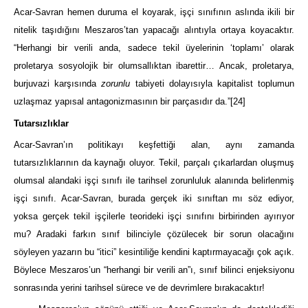
Acar-Savran hemen duruma el koyarak, işçi sınıfının aslında ikili bir
nitelik taşıdığını Meszaros’tan yapacağı alıntıyla ortaya koyacaktır.
“Herhangi bir verili anda, sadece tekil üyelerinin ‘toplamı’ olarak
proletarya sosyolojik bir olumsallıktan ibarettir… Ancak, proletarya,
burjuvazi karşısında
zorunlu
tabiyeti dolayısıyla kapitalist toplumun
uzlaşmaz yapısal antagonizmasının bir parçasıdır da.”
[24]
Tutarsızlıklar
Acar-Savran’ın politikayı keşfettiği alan, aynı zamanda
tutarsızlıklarının da kaynağı oluyor. Tekil, parçalı çıkarlardan oluşmuş
olumsal alandaki işçi sınıfı ile tarihsel zorunluluk alanında belirlenmiş
işçi sınıfı. Acar-Savran, burada gerçek iki sınıftan mı söz ediyor,
yoksa gerçek tekil işçilerle teorideki işçi sınıfını birbirinden ayırıyor
mu? Aradaki farkın sınıf bilinciyle çözülecek bir sorun olacağını
söyleyen yazarın bu “itici” kesintiliğe kendini kaptırmayacağı çok açık.
Böylece Meszaros’un “herhangi bir verili an”ı, sınıf bilinci enjeksiyonu
sonrasında yerini tarihsel sürece ve de devrimlere bırakacaktır!