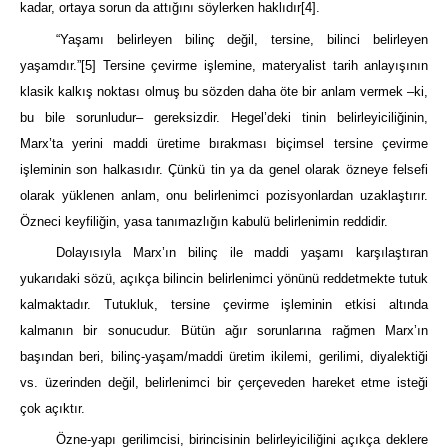
kadar, ortaya sorun da attığını söylerken haklıdır
[4]
.
“Yaşamı belirleyen bilinç değil, tersine, bilinci belirleyen
yaşamdır.”
[5]
Tersine çevirme işlemine, materyalist tarih anlayışının
klasik kalkış noktası olmuş bu sözden daha öte bir anlam vermek –ki,
bu bile sorunludur– gereksizdir. Hegel’deki tinin belirleyiciliğinin,
Marx’ta yerini maddi üretime bırakması biçimsel tersine çevirme
işleminin son halkasıdır. Çünkü tin ya da genel olarak özneye felsefi
olarak yüklenen anlam, onu belirlenimci pozisyonlardan uzaklaştırır.
Özneci keyfiliğin, yasa tanımazlığın kabulü belirlenimin reddidir.
Dolayısıyla Marx’ın bilinç ile maddi yaşamı karşılaştıran
yukarıdaki sözü, açıkça bilincin belirlenimci yönünü reddetmekte tutuk
kalmaktadır. Tutukluk, tersine çevirme işleminin etkisi altında
kalmanın bir sonucudur. Bütün ağır sorunlarına rağmen Marx’ın
başından beri, bilinç-yaşam/maddi üretim ikilemi, gerilimi, diyalektiği
vs. üzerinden değil, belirlenimci bir çerçeveden hareket etme isteği
çok açıktır.
Özne-yapı gerilimcisi, birincisinin belirleyiciliğini açıkça deklere