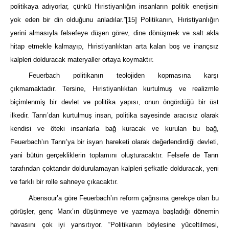
politikaya adıyorlar, çünkü Hıristiyanlığın insanların politik enerjisini
yok eden bir din olduğunu anladılar.”
[15]
Politikanın, Hıristiyanlığın
yerini almasıyla felsefeye düşen görev, dine dönüşmek ve salt akla
hitap etmekle kalmayıp, Hıristiyanlıktan arta kalan boş ve inançsız
kalpleri dolduracak materyaller ortaya koymaktır.
Feuerbach politikanın teolojiden kopmasına karşı
çıkmamaktadır. Tersine, Hıristiyanlıktan kurtulmuş ve realizmle
biçimlenmiş bir devlet ve politika yapısı, onun öngördüğü bir üst
ilkedir. Tanrı’dan kurtulmuş insan, politika sayesinde aracısız olarak
kendisi ve öteki insanlarla bağ kuracak ve kurulan bu bağ,
Feuerbach’ın Tanrı’ya bir isyan hareketi olarak değerlendirdiği devleti,
yani bütün gerçekliklerin toplamını oluşturacaktır. Felsefe de Tanrı
tarafından çoktandır doldurulamayan kalpleri şefkatle dolduracak, yeni
ve farklı bir rolle sahneye çıkacaktır.
Abensour’a göre Feuerbach’ın reform çağrısına gerekçe olan bu
görüşler, genç Marx’ın düşünmeye ve yazmaya başladığı dönemin
havasını çok iyi yansıtıyor. “Politikanın böylesine yüceltilmesi,