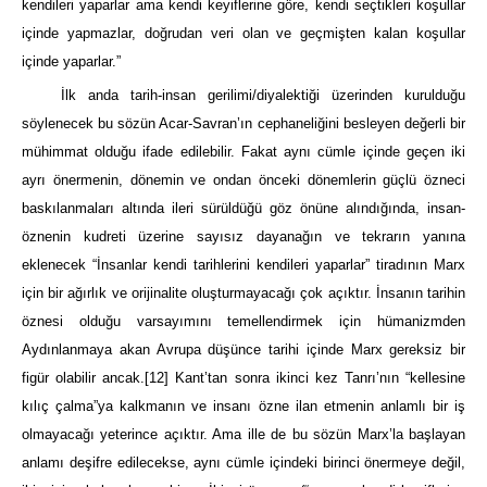
kendileri yaparlar ama kendi keyiflerine göre, kendi seçtikleri koşullar
içinde yapmazlar, doğrudan veri olan ve geçmişten kalan koşullar
içinde yaparlar.”
İlk anda tarih-insan gerilimi/diyalektiği üzerinden kurulduğu
söylenecek bu sözün Acar-Savran’ın cephaneliğini besleyen değerli bir
mühimmat olduğu ifade edilebilir. Fakat aynı cümle içinde geçen iki
ayrı önermenin, dönemin ve ondan önceki dönemlerin güçlü özneci
baskılanmaları altında ileri sürüldüğü göz önüne alındığında, insan-
öznenin kudreti üzerine sayısız dayanağın ve tekrarın yanına
eklenecek “İnsanlar kendi tarihlerini kendileri yaparlar” tiradının Marx
için bir ağırlık ve orijinalite oluşturmayacağı çok açıktır. İnsanın tarihin
öznesi olduğu varsayımını temellendirmek için hümanizmden
Aydınlanmaya akan Avrupa düşünce tarihi içinde Marx gereksiz bir
figür olabilir ancak.
[12]
Kant’tan sonra ikinci kez Tanrı’nın “kellesine
kılıç çalma”ya kalkmanın ve insanı özne ilan etmenin anlamlı bir iş
olmayacağı yeterince açıktır. Ama ille de bu sözün Marx’la başlayan
anlamı deşifre edilecekse, aynı cümle içindeki birinci önermeye değil,