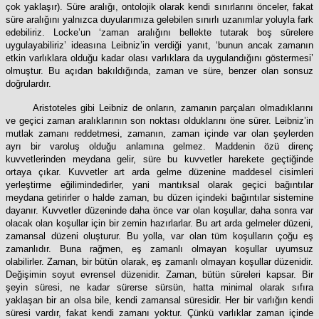
çok yaklaşır). Süre aralığı, ontolojik olarak kendi sınırlarını önceler, fakat
süre aralığını yalnızca duyularımıza gelebilen sınırlı uzanımlar yoluyla fark
edebiliriz. Locke’un ‘zaman aralığını bellekte tutarak boş sürelere
uygulayabiliriz’ ideasına Leibniz’in verdiği yanıt, ‘bunun ancak zamanın
etkin varlıklara olduğu kadar olası varlıklara da uygulandığını göstermesi’
olmuştur. Bu açıdan bakıldığında, zaman ve süre, benzer olan sonsuz
doğrulardır.
Aristoteles gibi Leibniz de onların, zamanın parçaları olmadıklarını
ve geçici zaman aralıklarının son noktası olduklarını öne sürer. Leibniz’in
mutlak zamanı reddetmesi, zamanın, zaman içinde var olan şeylerden
ayrı bir varoluş olduğu anlamına gelmez. Maddenin özü direnç
kuvvetlerinden meydana gelir, süre bu kuvvetler harekete geçtiğinde
ortaya çıkar. Kuvvetler art arda gelme düzenine maddesel cisimleri
yerleştirme eğilimindedirler, yani mantıksal olarak geçici bağıntılar
meydana getirirler o halde zaman, bu düzen içindeki bağıntılar sistemine
dayanır. Kuvvetler düzeninde daha önce var olan koşullar, daha sonra var
olacak olan koşullar için bir zemin hazırlarlar. Bu art arda gelmeler düzeni,
zamansal düzeni oluşturur. Bu yolla, var olan tüm koşulların çoğu eş
zamanlıdır. Buna rağmen, eş zamanlı olmayan koşullar uyumsuz
olabilirler. Zaman, bir bütün olarak, eş zamanlı olmayan koşullar düzenidir.
Değişimin soyut evrensel düzenidir. Zaman, bütün süreleri kapsar. Bir
şeyin süresi, ne kadar sürerse sürsün, hatta minimal olarak sıfıra
yaklaşan bir an olsa bile, kendi zamansal süresidir. Her bir varlığın kendi
süresi vardır, fakat kendi zamanı yoktur. Çünkü varlıklar zaman içinde