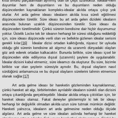
kısa ömürlü parçalarından ayrılmış olan bir çeşit uzunluktur. İdealar
–
hem
duyumlar hem de duyumların ve bu duyumların neden olduğu
düşüncelerden kaynaklanan kompleks-idealar akılda ortaya çıkıp yok
olurlar. Art arda gelme ideası ideaların akılda kısa süreli eğitilmesi
düşüncesinden türetilir. Süre ideası bu art arda gelen dizideki ideaların
arasında bulunan uzaklık düşüncesinden türetilir. Süre ideası da
düşünceden türetilmelidir. Çünkü sürenin kendisine dair hiçbir duyumumuz
yoktur. Üstelik Locke tek bir ideanın herhangi bir süresi olduğunu reddettiği
için, süre ideası düşüncede verili olan ve bellekte gizlenen idealar serisini
gerekli kılar.
[16]
İdealar dizisi ortadan kalktığında, rüyasız bir uykuda
olduğu gibi sürenin kendisine ait algımız da uzanımlı dünyadaki olayları
göz ardı ederek ortadan kalkacaktır. Bununla birlikte, süre ideası içsel bir
düşünceden elde ediliyorsa dışsal (uzanımlı) şeylere de uygulanabilir.
İdealar dizisini kabul etmemiz, süre ideamızı da oluşturur. Bu süre, bizimle
birlikte var olan şeylerin süresiyle aynıdır. Bu, dışsal olayların nasıl
sürdüğünü anlamamıza ve bu dışsal olayların sürelerini tahmin etmemize
olanak sağlar.
[17]
Art arda gelme ideası bir hareketin gözleminden kaynaklanmaz,
çünkü hareket ait algı, birbirlerinden ayrılabilir ideaların sürekli olan dizisini
ortaya çıkardığında gerçekleşebilir. İdealar akılda ortaya çıktıkları için, bir
hareket ideası olamaz. Fakat deneyler göstermiştir ki tek bir ideayı
herhangi bir değişiklik olmadan akılda uzun süre tutmak mümkün değildir.
Hareketi yalnızca, ideaların art arda gelmesine neden olduğu ölçüde
algılarız. Art arda gelme ve süre ideaları aslında herhangi bir hareket