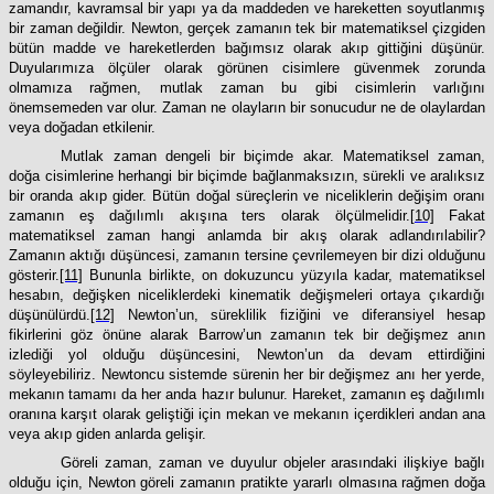
zamandır, kavramsal bir yapı ya da maddeden ve hareketten soyutlanmış
bir zaman değildir. Newton, gerçek zamanın tek bir matematiksel çizgiden
bütün madde ve hareketlerden bağımsız olarak akıp gittiğini düşünür.
Duyularımıza ölçüler olarak görünen cisimlere güvenmek zorunda
olmamıza rağmen, mutlak zaman bu gibi cisimlerin varlığını
önemsemeden var olur. Zaman ne olayların bir sonucudur ne de olaylardan
veya doğadan etkilenir.
Mutlak zaman dengeli bir biçimde akar. Matematiksel zaman,
doğa cisimlerine herhangi bir biçimde bağlanmaksızın, sürekli ve aralıksız
bir oranda akıp gider. Bütün doğal süreçlerin ve niceliklerin değişim oranı
zamanın eş dağılımlı akışına ters olarak ölçülmelidir.
[10]
Fakat
matematiksel zaman hangi anlamda bir akış olarak adlandırılabilir?
Zamanın aktığı düşüncesi, zamanın tersine çevrilemeyen bir dizi olduğunu
gösterir.
[11]
Bununla birlikte, on dokuzuncu yüzyıla kadar, matematiksel
hesabın, değişken niceliklerdeki kinematik değişmeleri ortaya çıkardığı
düşünülürdü.
[12]
Newton’un, süreklilik fiziğini ve diferansiyel hesap
fikirlerini göz önüne alarak Barrow’un zamanın tek bir değişmez anın
izlediği yol olduğu düşüncesini, Newton’un da devam ettirdiğini
söyleyebiliriz. Newtoncu sistemde sürenin her bir değişmez anı her yerde,
mekanın tamamı da her anda hazır bulunur. Hareket, zamanın eş dağılımlı
oranına karşıt olarak geliştiği için mekan ve mekanın içerdikleri andan ana
veya akıp giden anlarda gelişir.
Göreli zaman, zaman ve duyulur objeler arasındaki ilişkiye bağlı
olduğu için, Newton göreli zamanın pratikte yararlı olmasına rağmen doğa