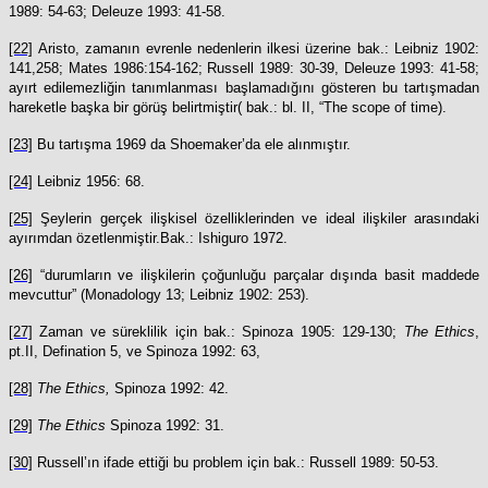
1989: 54-63; Deleuze 1993: 41-58.
[22]
Aristo, zamanın evrenle nedenlerin ilkesi üzerine bak.: Leibniz 1902:
141,258; Mates 1986:154-162; Russell 1989: 30-39, Deleuze 1993: 41-58;
ayırt edilemezliğin tanımlanması başlamadığını gösteren bu tartışmadan
hareketle başka bir görüş belirtmiştir( bak.: bl. II, “The scope of time).
[23]
Bu tartışma 1969 da Shoemaker’da ele alınmıştır.
[24]
Leibniz 1956: 68.
[25]
Şeylerin gerçek ilişkisel özelliklerinden ve ideal ilişkiler arasındaki
ayırımdan özetlenmiştir.Bak.: Ishiguro 1972.
[26]
“durumların ve ilişkilerin çoğunluğu parçalar dışında basit maddede
mevcuttur” (Monadology 13; Leibniz 1902: 253).
[27]
Zaman ve süreklilik için bak.: Spinoza 1905: 129-130;
The Ethics
,
pt.II, Defination 5, ve Spinoza 1992: 63,
[28]
The Ethics,
Spinoza 1992: 42.
[29]
The Ethics
Spinoza 1992: 31.
[30]
Russell’ın ifade ettiği bu problem için bak.: Russell 1989: 50-53.