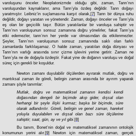
varoluşunu önceler. Neoplatonizmde olduğu gibi, zaman, Tanrı’nın
varoluşundan kaynaklanır, ama Tanrı’yla özdeş değildir. Tanrı doğayı
yaratmıştır. Leibniz’in suçlamasına karşıt olarak,
[7]
Tanrı bir dünya ruhu
değildir, doğayı yaratan ve yönetendir. Zaman, doğayı önceler ve Tanrı’yla
eş olan bir geçicilik taşır. Bütün yaratılanlar bir varoluşa sahiptir ve
Tanrı’nın varoluşunun sonsuz zamanına doğru yönelirler, fakat Tanrı’ya
etki edemezler, tanrı’nın her yerde var olmasından da etkilenmezler.
Şeyler, Tanrı’nın varoluşunun sonsuz zamanında saklı olan farklı
zamanlarda farklılaşamaz. O halde zaman, yaratılan doğa dünyası ve
Tanrı’nın varlığı arasında sınır çizme işlevini yerine getirir. Zaman ne
Tanrı’yla ne de doğayla özdeştir. Fakat yine de doğanın varoluşu ve doğal
süreç için gerekli bir koşuldur.
Newton zamanı duyulabilir ölçülerden ayırarak mutlak, doğru ve
mantıksal zaman ile göreli, belirgin zaman arasında bir ayırım yaparak
zamanı şöyle tanımlar:
Mutlak, doğru ve matematiksel zamanın kendisi kendi
doğasından dengeli bir biçimde akıp gider, dışsal olan
herhangi bir şeyle ilişki kurmaz; başka bir biçimde, süre
olarak adlandırılır. Göreli, belirgin ve genel zaman, hareket
yoluyla duyulabilen ve dışsal olan bazı süre ölçülerine
sahiptir; saat, gün, ay ve yıl gibi
.
[8]
Bu tanım, Bonet’nin doğal ve matematiksel zamanının ontolojik
konumunun yerini alır.
[9]
Newton için matematiksel zaman, gerçek