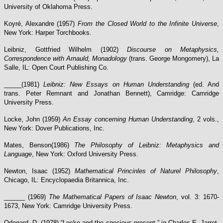
University of Oklahoma Press.
Koyré, Alexandre (1957)
From the Closed World to the Infinite Universe
,
New York: Harper Torchbooks.
Leibniz, Gottfried Wilhelm (1902)
Discourse on Metaphysics,
Correspondence with Arnauld, Monadology
(trans. George Mongomery), La
Salle, IL: Open Court Publishing Co.
_____(1981)
Leibniz: New Essays on Human Understanding
(ed. And
trans. Peter Remnant and Jonathan Bennett), Camridge: Camridge
University Press.
Locke, John (1959)
An Essay concerning Human Understanding
, 2 vols.,
New York: Dover Publications, Inc.
Mates, Benson(1986)
The Philosophy of Leibniz: Metaphysics and
Language
, New York: Oxford University Press.
Newton, Isaac (1952)
Mathematical Princinles of Naturel Philosophy
,
Chicago, IL: Encyclopaedia Britannica, Inc.
______ (1969)
The Mathematical Papers of Isaac Newton
, vol. 3: 1670-
1673, New York: Camridge University Press.
Odegard, D. (1978) “Locke and the specious present,” in Charles E. Jarret,