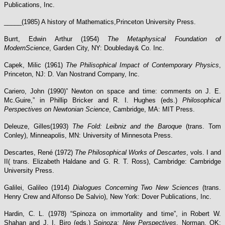
Publications, Inc.
_____(1985) A history of Mathematics,Princeton University Press.
Burrt, Edwin Arthur (1954)
The Metaphysical Foundation of
ModernScience
, Garden City, NY: Doubleday& Co. Inc.
Capek, Milic (1961)
The Philisophical Impact of Contemporary Physics
,
Princeton, NJ: D. Van Nostrand Company, Inc.
Cariero, John (1990)” Newton on space and time: comments on J. E.
Mc.Guire,” in Phillip Bricker and R. I. Hughes (eds.)
Philosophical
Perspectives on Newtonian Science
, Cambridge, MA: MIT Press.
Deleuze, Gilles(1993)
The Fold: Leibniz and the Baroque
(trans. Tom
Conley), Minneapolis, MN: University of Minnesota Press.
Descartes, René (1972)
The Philosophical Works of Descartes
, vols. I and
II( trans. Elizabeth Haldane and G. R. T. Ross), Cambridge: Cambridge
University Press.
Galilei, Galileo (1914)
Dialogues Concerning Two New Sciences
(trans.
Henry Crew and Alfonso De Salvio), New York: Dover Publications, Inc.
Hardin, C. L. (1978) “Spinoza on immortality and time”, in Robert W.
Shahan and J. I. Biro (eds.)
Spinoza: New Perspectives
, Norman, OK: