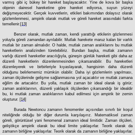
varmış gibi iç bükey bir hareket başlayacaktır. Yine de kova bir başka
objenin dairesel hareketine göre hareket ediyorsa, suyun yüzeyi
değişmeyecektir. Gerçek kuvvetlerin, etkileri bakımından dolaysız olarak
gözlemlenmesi, ampirik olarak mutlak ve göreli hareket arasındaki farkta
temellenir.
[13]
Benzer olarak, mutlak zaman, kendi yarattığı etkilerin gözlenmesi
yoluyla göreli zamandan ayrılabilir. Mutlak harekete maruz kalan bir varlık
mutlak bir zaman almalıdır. O halde, mutlak zaman aralıklarını bu mutlak
hareketlerin analizinden türetebiliriz. Bundan başka, mutlak zamanın
varlığı düzenli hareketler aracılığıyla, güneşin günlük hareketi gibi daha az
düzenli hareketlerin düzenlenmesinden çıkarsanabilir. Bu hareketleri
düzenleyerek ve birbirleriyle kıyaslayarak, hangisinin daha düzenli
olduğunu belirlememiz mümkün olabilir. Daha iyi gözlemlerin yapılması,
zaman ölçülerinde gelişme sağlanmasına yol açacaktır ve mutlak zamana
eğilim de artacaktır. Bu yolla, mutlak zaman bir ideal olarak iş görür;
zaman aralıklarının, düzenli yaklaşık ölçülerden çıkarsandığı bir idealdir
bu, ki mutlak zaman aralıklarının kabul edilmesi için ampirik bir zemin
oluşturur.
[14]
Burada Newtoncu zamanın fenomenler açısından sınırlı bir koşul
niteliğinde olduğu bir diğer durumla karşılaşırız. Matematiksel zaman
göreli, görüntüsel yani fenomenal zamanın ideal limitidir. Zaman ölçüleri,
geliştikçe ampirik olarak bu ideal limite yaklaşırlar. Teorik olarak da
zamanın birliğine yaklaşırlar. Teorik olarak da zamanın birliğine yaklaşırlar.