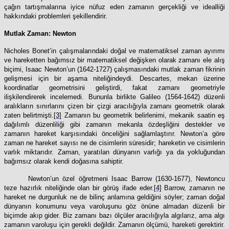
çağın tartışmalarına iyice nüfuz eden zamanın gerçekliği ve idealliği
hakkındaki problemleri şekillendirir.
Mutlak Zaman: Newton
Nicholes Bonet’in çalışmalarındaki doğal ve matematiksel zaman ayırımı
ve hareketten bağımsız bir matematiksel değişken olarak zamanı ele alış
biçimi, Isaac Newton’un (1642-1727) çalışmasındaki mutlak zaman fikrinin
gelişmesi için bir aşama niteliğindeydi. Descartes, mekan üzerine
koordinatlar geometrisini geliştirdi, fakat zamanı geometriyle
ilişkilendirerek incelemedi. Bununla birlikte Galileo (1564-1642) düzenli
aralıkların sınırlarını çizen bir çizgi aracılığıyla zamanı geometrik olarak
zaten belirtmişti.
[3]
Zamanın bu geometrik belirlenimi, mekanik saatin eş
dağılımlı düzenliliği gibi zamanın mekanla özdeşliğini destekler ve
zamanın hareket karşısındaki önceliğini sağlamlaştırır. Newton’a göre
zaman ne hareket sayısı ne de cisimlerin süresidir; hareketin ve cisimlerin
varlık miktarıdır. Zaman, yaratılan dünyanın varlığı ya da yokluğundan
bağımsız olarak kendi doğasına sahiptir.
Newton’un özel öğretmeni Isaac Barrow (1630-1677), Newtoncu
teze hazırlık niteliğinde olan bir görüş ifade eder.
[4]
Barrow, zamanın ne
hareket ne durgunluk ne de bilinç anlamına geldiğini söyler; zaman doğal
dünyanın konumunu veya varoluşunu göz önüne almadan düzenli bir
biçimde akıp gider. Biz zamanı bazı ölçüler aracılığıyla algılarız, ama algı
zamanın varoluşu için gerekli değildir. Zamanın ölçümü, hareketi gerektirir.