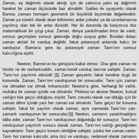
Zaman, eş dağılımlı olarak aktığı için de yalnızca yalın eş dağılımlı
hareket bir zaman ölçüsünde baz alınabilir. Galileo ile uyuşumlu olarak
Barrow, zamanı homojen geometrik bir büyüklük biçiminde değerlendirir.
Zaman ya sürekli olarak akan bölünmez anlar yoludur ya da uzunlamasına
yayılmış olan tek bir anlar dizisidir. Her iki durumda da karşımıza düz
matematiksel bir çizgi çıkar. Zaman, dünya yaratılmadan önce de vardı;
sonsuz geçmişten sonsuz geleceğe doğru uzayıp gider. Bundan dolayı
zaman aktüel bir varoluş değildir, fakat potansiyel anlamda kalıcı bir
varoluştur. Barrow’a göre bu potansiyel zaman Tanrı’nın sonsuz
kalıcılığına eşittir.
Newton, Barrow’un bu görüşünü kabul etmez. Ona göre zaman ne
tözdür ne de rastlantısaldır; zaman kendi varoluş tarzına sahiptir. Zaman,
‘Tanrı’nın yayılımlı etkisidir’.
[5]
Zaman gerçektir, fakat kendine özgü bir
konumda. Zaman, Tanrı’nın varoluşunun bir sonucudur; Tanrı için zaman
var olmadan var olmak imkansızdır. Newton’a göre, herhangi bir varlık,
mutlaka bir zaman içinde var olmalıdır. Plotinus’un aksine Newton, kutsal
varlığın bile geçici olduğunu söyler, Tanrı zorunlu olarak var olduğu için bir
zaman dilimi içinde yani her zaman var olmalıdır. Tanrı geçici bir konuma
sahiptir, fakat bir yayılım olarak zaman, aynı zamanda Tanrı’nın yarı-
zamanlı varoluşunun bir sonucudur.
[6]
Newton, zamanın yaratılmadığını
iddia eder, zaman Tanrı’nın varoluşunun doğurduğu bir sonuçtur. Tanrı’nın
varoluşunun yayılımlı sonucu olarak zaman, Tanrı’nın varlığı gerçeğinden
kaynaklanır. Tanrı geçici konum niteliğine sahiptir, çünkü her zaman vardır.
Tanrı her zaman kalıcıdır, ama özü ve varoluşu, nedensel olarak zamanın