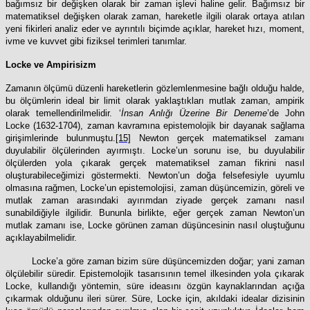
bağımsız bir değişken olarak bir zaman işlevi haline gelir. Bağımsız bir
matematiksel değişken olarak zaman, hareketle ilgili olarak ortaya atılan
yeni fikirleri analiz eder ve ayrıntılı biçimde açıklar, hareket hızı, moment,
ivme ve kuvvet gibi fiziksel terimleri tanımlar.
Locke ve Ampirisizm
Zamanın ölçümü düzenli hareketlerin gözlemlenmesine bağlı olduğu halde,
bu ölçümlerin ideal bir limit olarak yaklaştıkları mutlak zaman, ampirik
olarak temellendirilmelidir. ‘
İnsan Anlığı Üzerine Bir Deneme
’de John
Locke (1632-1704), zaman kavramına epistemolojik bir dayanak sağlama
girişimlerinde bulunmuştu.
[15]
Newton gerçek matematiksel zamanı
duyulabilir ölçülerinden ayırmıştı. Locke’un sorunu ise, bu duyulabilir
ölçülerden yola çıkarak gerçek matematiksel zaman fikrini nasıl
oluşturabileceğimizi göstermekti. Newton’un doğa felsefesiyle uyumlu
olmasına rağmen, Locke’un epistemolojisi, zaman düşüncemizin, göreli ve
mutlak zaman arasındaki ayırımdan ziyade gerçek zamanı nasıl
sunabildiğiyle ilgilidir. Bununla birlikte, eğer gerçek zaman Newton’un
mutlak zamanı ise, Locke görünen zaman düşüncesinin nasıl oluştuğunu
açıklayabilmelidir.
Locke’a göre zaman bizim süre düşüncemizden doğar; yani zaman
ölçülebilir süredir. Epistemolojik tasarısının temel ilkesinden yola çıkarak
Locke, kullandığı yöntemin, süre ideasını özgün kaynaklarından açığa
çıkarmak olduğunu ileri sürer. Süre, Locke için, akıldaki idealar dizisinin