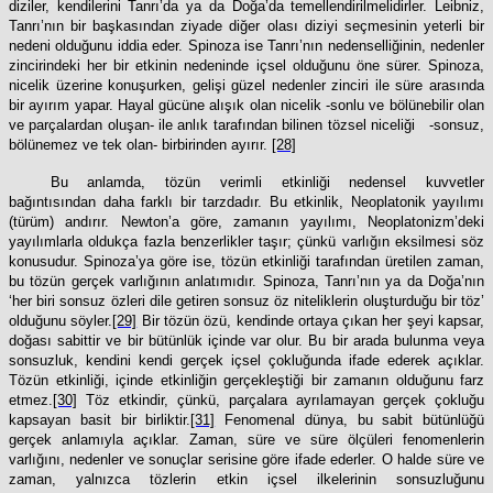
diziler, kendilerini Tanrı’da ya da Doğa’da temellendirilmelidirler. Leibniz,
Tanrı’nın bir başkasından ziyade diğer olası diziyi seçmesinin yeterli bir
nedeni olduğunu iddia eder. Spinoza ise Tanrı’nın nedenselliğinin, nedenler
zincirindeki her bir etkinin nedeninde içsel olduğunu öne sürer. Spinoza,
nicelik üzerine konuşurken, gelişi güzel nedenler zinciri ile süre arasında
bir ayırım yapar. Hayal gücüne alışık olan nicelik -sonlu ve bölünebilir olan
ve parçalardan oluşan- ile anlık tarafından bilinen tözsel niceliği -sonsuz,
bölünemez ve tek olan- birbirinden ayırır.
[28]
Bu anlamda, tözün verimli etkinliği nedensel kuvvetler
bağıntısından daha farklı bir tarzdadır. Bu etkinlik, Neoplatonik yayılımı
(türüm) andırır. Newton’a göre, zamanın yayılımı, Neoplatonizm’deki
yayılımlarla oldukça fazla benzerlikler taşır; çünkü varlığın eksilmesi söz
konusudur. Spinoza’ya göre ise, tözün etkinliği tarafından üretilen zaman,
bu tözün gerçek varlığının anlatımıdır. Spinoza, Tanrı’nın ya da Doğa’nın
‘her biri sonsuz özleri dile getiren sonsuz öz niteliklerin oluşturduğu bir töz’
olduğunu söyler.
[29]
Bir tözün özü, kendinde ortaya çıkan her şeyi kapsar,
doğası sabittir ve bir bütünlük içinde var olur. Bu bir arada bulunma veya
sonsuzluk, kendini kendi gerçek içsel çokluğunda ifade ederek açıklar.
Tözün etkinliği, içinde etkinliğin gerçekleştiği bir zamanın olduğunu farz
etmez.
[30]
Töz etkindir, çünkü, parçalara ayrılamayan gerçek çokluğu
kapsayan basit bir birliktir.
[31]
Fenomenal dünya, bu sabit bütünlüğü
gerçek anlamıyla açıklar. Zaman, süre ve süre ölçüleri fenomenlerin
varlığını, nedenler ve sonuçlar serisine göre ifade ederler. O halde süre ve
zaman, yalnızca tözlerin etkin içsel ilkelerinin sonsuzluğunu