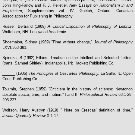
John King-Farlow and F. J. Pelletier,
New Essays on Rationalism in and
Empiricism
, Supplementary vol. IV, Guelph, Ontario: Canadian
Association for Publishing in Philosophy.
Russel, Bertrand (1989)
A Critical Exposition of Philosophy of Leibniz
,
Wolfeboro, NH: Longwood Academic.
Shoemaker, Sidney (1969) “Time without change,”
Journal of Philosophy
LXVI:363-381.
Spinoza, B.(1992) Ethics, Treatise on the Intellect and Selected Letters
(trans. Samuel Shirley), Indianapolis, IN: Hackett Publishing Co.
______ (1905)
The Principles of Descartes’ Philosophy,
La Salle, IL: Open
Court Publishing Co.
Toulmin, Stephen (1959) “Criticism in the history of science: Newtonon
absolute space, time, and motion.” I and II,
Philosophical Review
68:1-29,
203-227.
Wolfson, Harry Austryn (1919) ” Note on Crescas’ definition of time,”
Jewish Quarterly Review
X:1-17.