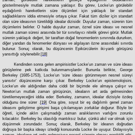
gösterilmesiyle mutlak zamana yaklaşır. Bu görev, Locke’un görülebilir
eşdağılımlı hareketlerin süre ölçümleri için yaklaşık bir standart
sağladıklarını iddia etmesiyle ortaya çıkar. Fakat tüm diziler için standart
olan süre ideasının türetildiği idealar dizisidir. Duyulur zaman, sürenin tüm
ölçümlerini belirler. O halde duyulur zaman, öznel süre ideası ve nesnel
mutlak zaman süresi arasında bir tür sınırlayıcı nitelik görevi görür. Mutlak
sürenin yaklaşık değeri, bir taraftan doğal fenomenlerin sınırında dururken,
diğer yandan da fenomenler dünyası ve algılayan özne arasındaki sınırda
bulunur. Sonuç olarak, bu düşüncenin Epikürcülerin iki-yanlı görüşünü
yansıttığı söylenebilir.
[18]
Kendinden sonra gelen ampirisistler Locke’un zaman ve süre ideası
görüşlerine pek katkıda bulunmamışlardır. Bununla birlikte, George
Berkeley (1685-1753), Locke’un ‘süre ideası görünmeyen nesnel süreyi
yansıtır’ düşüncesine karşı çıkar. Berkeley Locke’un epistemolojisini,
Locke’un ele aldığından daha ciddi bir biçimde ele almaya çalışır ve
Newton’un mutlak zaman görüşünün, ideaların art arda gelmesinden
türetilemeyeceğini iddia eder. Berkeley, zamanın, idealar dizisiyle özdeş
olduğunu öne sürer .
[19]
Ona göre, soyut bir eş dağılımlı genel zaman
ideasını geliştirme girişimi başa çıkılamayan zorluklar doğurur. Böyle bir
öğreti, içinde aklın çalışmadığı zaman aralıklarının varlığını zorunlu
kılacaktır. Berkeley bu olasılığı mantıksız bulur, çünkü akıl var olmak için
düşünmek zorundadır. Sonuç olarak, Berkeley bir ideanın doğrudan
doğruya bir başka ideayı izlediği konusunda Locke ile uyuşur. Dolayısıyla
zaman, ideaların art arda gelmesiyse nesnel sürenin olması gerektiği gibi,