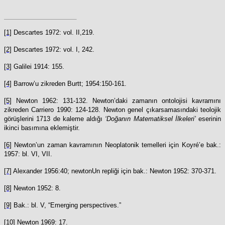
[1]
Descartes 1972: vol. II,219.
[2]
Descartes 1972: vol. I, 242.
[3]
Galilei 1914: 155.
[4]
Barrow’u zikreden Burtt; 1954:150-161.
[5]
Newton 1962: 131-132. Newton’daki zamanın ontolojisi kavramını
zikreden Carriero 1990: 124-128. Newton genel çıkarsamasındaki teolojik
görüşlerini 1713 de kaleme aldığı
‘Doğanın Matematiksel İlkeleri’
eserinin
ikinci basımına eklemiştir.
[6]
Newton’un zaman kavramının Neoplatonik temelleri için Koyré’e bak.:
1957: bl. VI, VII.
[7]
Alexander 1956:40; newtonUn repliği için bak.: Newton 1952: 370-371.
[8]
Newton 1952: 8.
[9]
Bak.: bl. V, “Emerging perspectives.”
[10]
Newton 1969: 17.