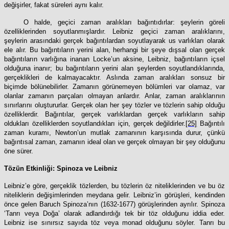
değişirler, fakat süreleri aynı kalır.
O halde, geçici zaman aralıkları bağıntıdırlar: şeylerin göreli
özelliklerinden soyutlanmışlardır. Leibniz geçici zaman aralıklarını,
şeylerin arasındaki gerçek bağıntılardan soyutlayarak us varlıkları olarak
ele alır. Bu bağıntıların yerini alan, herhangi bir şeye dışsal olan gerçek
bağıntıların varlığına inanan Locke’un aksine, Leibniz, bağıntıların içsel
olduğuna inanır; bu bağıntıların yerini alan şeylerden soyutlandıklarında,
gerçeklikleri de kalmayacaktır. Aslında zaman aralıkları sonsuz bir
biçimde bölünebilirler. Zamanın görünemeyen bölümleri var olamaz, var
olanlar zamanın parçaları olmayan anlardır. Anlar, zaman aralıklarının
sınırlarını oluştururlar. Gerçek olan her şey tözler ve tözlerin sahip olduğu
özelliklerdir. Bağıntılar, gerçek varlıklardan gerçek varlıkların sahip
oldukları özelliklerden soyutlandıkları için, gerçek değildirler.
[25]
Bağıntılı
zaman kuramı, Newton’un mutlak zamanının karşısında durur, çünkü
bağıntısal zaman, zamanın ideal olan ve gerçek olmayan bir şey olduğunu
öne sürer.
Tözün Etkinliği: Spinoza ve Leibniz
Leibniz’e göre, gerçeklik tözlerden, bu tözlerin öz niteliklerinden ve bu öz
niteliklerin değişimlerinden meydana gelir. Leibniz’in görüşleri, kendinden
önce gelen Baruch Spinoza’nın (1632-1677) görüşlerinden ayrılır. Spinoza
‘Tanrı veya Doğa’ olarak adlandırdığı tek bir töz olduğunu iddia eder.
Leibniz ise sınırsız sayıda töz veya monad olduğunu söyler. Tanrı bu