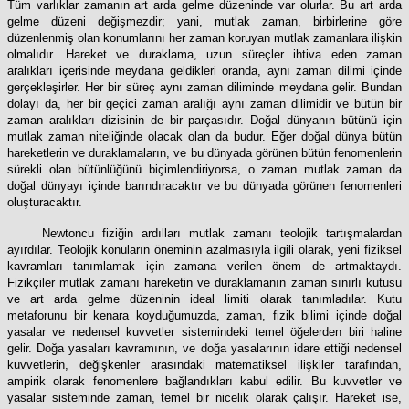
Tüm varlıklar zamanın art arda gelme düzeninde var olurlar. Bu art arda
gelme düzeni değişmezdir; yani, mutlak zaman, birbirlerine göre
düzenlenmiş olan konumlarını her zaman koruyan mutlak zamanlara ilişkin
olmalıdır. Hareket ve duraklama, uzun süreçler ihtiva eden zaman
aralıkları içerisinde meydana geldikleri oranda, aynı zaman dilimi içinde
gerçekleşirler. Her bir süreç aynı zaman diliminde meydana gelir. Bundan
dolayı da, her bir geçici zaman aralığı aynı zaman dilimidir ve bütün bir
zaman aralıkları dizisinin de bir parçasıdır. Doğal dünyanın bütünü için
mutlak zaman niteliğinde olacak olan da budur. Eğer doğal dünya bütün
hareketlerin ve duraklamaların, ve bu dünyada görünen bütün fenomenlerin
sürekli olan bütünlüğünü biçimlendiriyorsa, o zaman mutlak zaman da
doğal dünyayı içinde barındıracaktır ve bu dünyada görünen fenomenleri
oluşturacaktır.
Newtoncu fiziğin ardılları mutlak zamanı teolojik tartışmalardan
ayırdılar. Teolojik konuların öneminin azalmasıyla ilgili olarak, yeni fiziksel
kavramları tanımlamak için zamana verilen önem de artmaktaydı.
Fizikçiler mutlak zamanı hareketin ve duraklamanın zaman sınırlı kutusu
ve art arda gelme düzeninin ideal limiti olarak tanımladılar. Kutu
metaforunu bir kenara koyduğumuzda, zaman, fizik bilimi içinde doğal
yasalar ve nedensel kuvvetler sistemindeki temel öğelerden biri haline
gelir. Doğa yasaları kavramının, ve doğa yasalarının idare ettiği nedensel
kuvvetlerin, değişkenler arasındaki matematiksel ilişkiler tarafından,
ampirik olarak fenomenlere bağlandıkları kabul edilir. Bu kuvvetler ve
yasalar sisteminde zaman, temel bir nicelik olarak çalışır. Hareket ise,