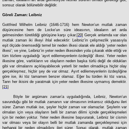
sonsuz olarak bölünebilir değildir.
Göreli Zaman: Leibniz
Gottfried Wilhelm Leibniz (1646-1716) hem Newton’un mutlak zaman
düşüncesine hem de Locke’un süre ideasının, ideaların art arda
gelmesinden türetildiği görüşüne karşı çıkar.
[20]
Gerçek anlamda var olan
mutlak zaman iki ilkeyi ihlal edecektir: Leibniz’in çelişmezlik yasasıyla
eşit ölçüde önemsediği temel bir neden ilkesi olarak ele aldığı ‘yeter neden
ilkesi’; ve yine, Leibniz’in yeter neden ilkesinden yola çıkarak elde ettiği ve
tüm tözlere uyguladığı ‘ayırt edilemeyenlerin özdeşliği’ ilkesi. Yeter neden
ilkesine göre, varlıkların ve olayların neden başka türlü değil de oldukları
gibi var olmalarını açıklayabilecek yeterli bir neden olmadıkça hiçbir olay
gerçekleşmez, hiçbir şey de var olmaz. Ayırt edilemeyenlerin özdeşliğine
göre ise, iki töz tamamen benzer olamaz. Eğer bu türden iki töz varsa,
Tanrı her ikisini de yaratmak için yeter neden ilkesine uymamış demektir.
[21]
Böyle bir argümanı zaman’a uyguladığında, Leibniz, Newton’un
savunduğu gibi bir mutlak zamanın var olmasının imkansız olduğunu ileri
sürer. Zaman mutlak ise, şeyler hiçbir zaman var olamazlar. Şeylerin var
olmaları için veya olayların belli bir zaman dilimi içinde gerçekleşmeleri
için bir neden yoktur. Yeter neden ilkesine başvurarak, Leibniz bir cismin
var olması veya bir olayın belli bir mutlak zamanda gerçekleşmesi için
herhangi bir neden olmadığını ileri sürer. Sonuç olarak, mutlak zaman