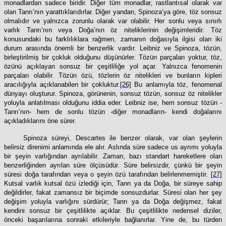
monadlardan sadece biridir. Diğer tüm monadlar, rastlantısal olarak var
olan Tanrı’nın yarattıklarıdırlar. Diğer yandan, Spinoza’ya göre, töz sonsuz
olmalıdır ve yalnızca zorunlu olarak var olabilir. Her sonlu veya sınırlı
varlık Tanrı’nın veya Doğa’nın öz niteliklerinin değişimleridir. Töz
konusundaki bu farklılıklara rağmen, zamanın doğasıyla ilgisi olan iki
durum arasında önemli bir benzerlik vardır. Leibniz ve Spinoza, tözün,
birleştirilmiş bir çokluk olduğunu düşünürler. Tözün parçaları yoktur, töz,
özünü açıklayan sonsuz bir çeşitliliğe yol açar. Yalnızca fenomenin
parçaları olabilir. Tözün özü, tözlerin öz nitelikleri ve bunların kipleri
aracılığıyla açıklanabilen bir çokluktur.
[26]
Bu anlamıyla töz, fenomenal
dünyayı oluşturur. Spinoza, görünenin, sonsuz tözün, sonsuz öz nitelikler
yoluyla anlatılması olduğunu iddia eder. Leibniz ise, hem sonsuz tözün -
Tanrı’nın- hem de sonlu tözün -diğer monadların- kendi doğalarını
açıkladıklarını öne sürer.
Spinoza süreyi, Descartes ile benzer olarak, var olan şeylerin
belirsiz direnimi anlamında ele alır. Aslında süre sadece us ayrımı yoluyla
bir şeyin varlığından ayrılabilir. Zaman, bazı standart hareketlere olan
benzerliğinden ayrılan süre ölçüsüdür. Süre belirsizdir, çünkü bir şeyin
süresi doğa tarafından veya o şeyin özü tarafından belirlenmemiştir.
[27]
Kutsal varlık kutsal özü izlediği için, Tanrı ya da Doğa, bir süreye sahip
değildirler, fakat zamansız bir biçimde sonsuzdurlar. Süresi olan her şey
değişim yoluyla varlığını sürdürür; Tanrı ya da Doğa değişmez, fakat
kendini sonsuz bir çeşitlilikte açıklar. Bu çeşitlilikte nedensel diziler,
önceki başarılarına sonraki etkileriyle bağlanırlar. Yine de, bu türden