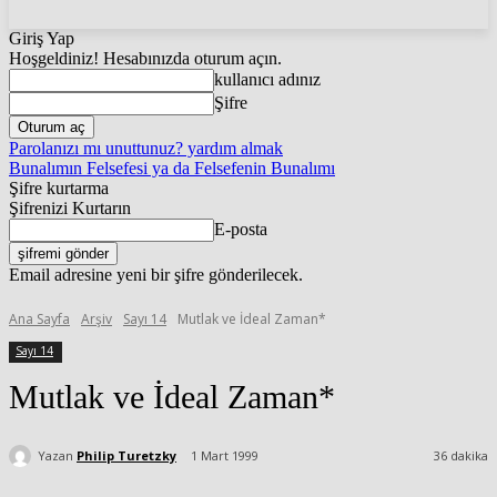
Giriş Yap
Hoşgeldiniz! Hesabınızda oturum açın.
kullanıcı adınız
Şifre
Parolanızı mı unuttunuz? yardım almak
Bunalımın Felsefesi ya da Felsefenin Bunalımı
Şifre kurtarma
Şifrenizi Kurtarın
E-posta
Email adresine yeni bir şifre gönderilecek.
Ana Sayfa
Arşiv
Sayı 14
Mutlak ve İdeal Zaman*
Sayı 14
Mutlak ve İdeal Zaman*
Yazan
Philip Turetzky
1 Mart 1999
36
dakika