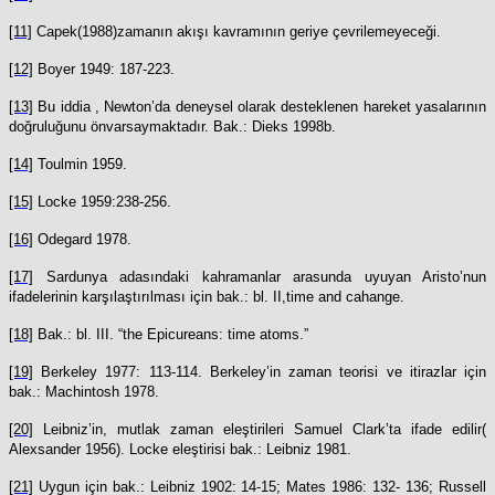
[11]
Capek(1988)zamanın akışı kavramının geriye çevrilemeyeceği.
[12]
Boyer 1949: 187-223.
[13]
Bu iddia , Newton’da deneysel olarak desteklenen hareket yasalarının
doğruluğunu önvarsaymaktadır. Bak.: Dieks 1998b.
[14]
Toulmin 1959.
[15]
Locke 1959:238-256.
[16]
Odegard 1978.
[17]
Sardunya adasındaki kahramanlar arasunda uyuyan Aristo’nun
ifadelerinin karşılaştırılması için bak.: bl. II,time and cahange.
[18]
Bak.: bl. III. “the Epicureans: time atoms.”
[19]
Berkeley 1977: 113-114. Berkeley’in zaman teorisi ve itirazlar için
bak.: Machintosh 1978.
[20]
Leibniz’in, mutlak zaman eleştirileri Samuel Clark’ta ifade edilir(
Alexsander 1956). Locke eleştirisi bak.: Leibniz 1981.
[21]
Uygun için bak.: Leibniz 1902: 14-15; Mates 1986: 132- 136; Russell