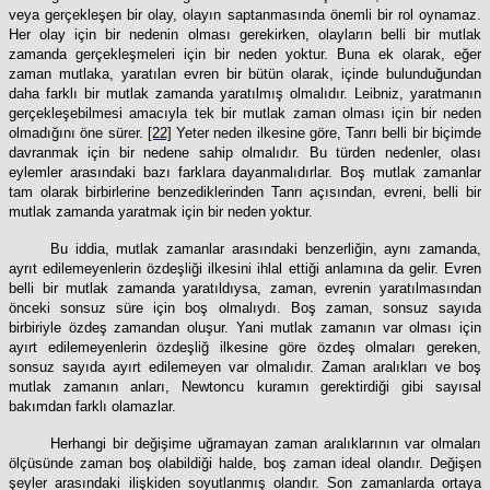
veya gerçekleşen bir olay, olayın saptanmasında önemli bir rol oynamaz.
Her olay için bir nedenin olması gerekirken, olayların belli bir mutlak
zamanda gerçekleşmeleri için bir neden yoktur. Buna ek olarak, eğer
zaman mutlaka, yaratılan evren bir bütün olarak, içinde bulunduğundan
daha farklı bir mutlak zamanda yaratılmış olmalıdır. Leibniz, yaratmanın
gerçekleşebilmesi amacıyla tek bir mutlak zaman olması için bir neden
olmadığını öne sürer.
[22]
Yeter neden ilkesine göre, Tanrı belli bir biçimde
davranmak için bir nedene sahip olmalıdır. Bu türden nedenler, olası
eylemler arasındaki bazı farklara dayanmalıdırlar. Boş mutlak zamanlar
tam olarak birbirlerine benzediklerinden Tanrı açısından, evreni, belli bir
mutlak zamanda yaratmak için bir neden yoktur.
Bu iddia, mutlak zamanlar arasındaki benzerliğin, aynı zamanda,
ayrıt edilemeyenlerin özdeşliği ilkesini ihlal ettiği anlamına da gelir. Evren
belli bir mutlak zamanda yaratıldıysa, zaman, evrenin yaratılmasından
önceki sonsuz süre için boş olmalıydı. Boş zaman, sonsuz sayıda
birbiriyle özdeş zamandan oluşur. Yani mutlak zamanın var olması için
ayırt edilemeyenlerin özdeşliğ ilkesine göre özdeş olmaları gereken,
sonsuz sayıda ayırt edilemeyen var olmalıdır. Zaman aralıkları ve boş
mutlak zamanın anları, Newtoncu kuramın gerektirdiği gibi sayısal
bakımdan farklı olamazlar.
Herhangi bir değişime uğramayan zaman aralıklarının var olmaları
ölçüsünde zaman boş olabildiği halde, boş zaman ideal olandır. Değişen
şeyler arasındaki ilişkiden soyutlanmış olandır. Son zamanlarda ortaya