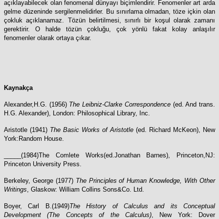
açıklayabilecek olan fenomenal dünyayı biçimlendirir. Fenomenler art arda
gelme düzeninde sergilenmelidirler. Bu sınırlama olmadan, töze içkin olan
çokluk açıklanamaz. Tözün belirtilmesi, sınırlı bir koşul olarak zamanı
gerektirir. O halde tözün çokluğu, çok yönlü fakat kolay anlaşılır
fenomenler olarak ortaya çıkar.
Kaynakça
Alexander,H.G. (1956)
The Leibniz-Clarke Correspondence
(ed. And trans.
H.G. Alexander), London: Philosophical Library, Inc.
Aristotle (1941)
The Basic Works of Aristotle
(ed. Richard McKeon), New
York:Random House.
_____(1984)The Comlete Works(ed.Jonathan Barnes), Princeton,NJ:
Princeton University Press.
Berkeley, George (1977)
The Principles of Human Knowledge, With Other
Writings
, Glaskow: William Collins Sons&Co. Ltd.
Boyer, Carl B.(1949)
The History of Calculus and its Conceptual
Development (The Concepts of the Calculus)
, New York: Dover