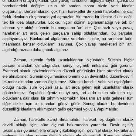
olmaksızın ortaya çıkarlar. Çok yavaş hareketleri algılayamayız. Çünkü bu
hareketlerdeki değişim uzun bir aradan sonra bizde yeni idealar
oluştururlar. Benzer olarak, çok hızlı hareketler de kendi hareketlerine dair
farklı ideaların oluşmasına yol açmazlar. Aklımızda bir idealar dizisi değil,
tek bir idea oluştururlar. Locke, hiçbir dizinin algılanamadığı ve tek bir
ideanın yer aldığı sürenin bu parçasına ’an’ der. Çok hızlı veya yavaş
hareketler art arda gelen parçalara sahip olduklarından, bu parçaları
algılayamayız. Bunlara ait algılarımız sınırlıdır. Locke, bu sınırların farklı
insanlarda benzer olduklarını savunur. Çok yavaş hareketleri bir ‘an’ı
algıladığımızdan daha çabuk algılarız.
Zaman, sürenin farklı uzunluklarının ölçüsüdür. Sürenin hiçbir
parçası standart olmadığından, süreyi ölçmek imkansız gibi görünür.
Evrensel olarak gözlemlenebilen düzenli görünüşler birer standart olarak
ele alınabilirler. Sürenin ölçülmesinde önemli olan devirliliktir, düzenli-devirli
tekrarlar olmadan zaman ölçülemez. Sürenin kendisi sabit ve eşdağılımlı
olduğu halde, süre ölçüleri asla, art arda gelen eşit uzunluklar olarak
gösterilemez. Yapabileceğimiz en iyi şey, art arda gelen sürelerin eşit
olduklarına dair olası bir tahmin yapmaktır. İdeaların art arda gelmesi tüm
diğer diziler için bir standart görevi görür. Sonuç olarak, bu devirlerin
düzenliliği ideaların aklımızdan gelip geçmesi yoluyla yapılmalıdır.
Zaman, hareketle karıştırılmamalıdır. Hareket, eş dağılımlı olarak
devirli olduğu için, süre ölçümü bakımından yararlıdır. Devir eşitliği
tekrarlanan görünümlerle ortaya çıkabildiği için, devirsel olarak tekrarlanan
herhangi bir idea zaman ölçüsü olarak ele alınabilirdi. Buna ek olarak,