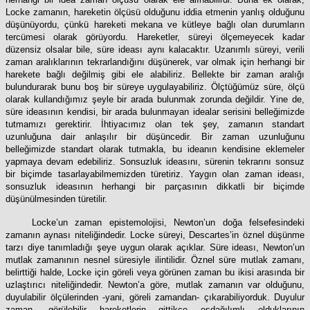
Locke zamanın, hareketin ölçüsü olduğunu iddia etmenin yanlış olduğunu
düşünüyordu, çünkü hareketi mekana ve kütleye bağlı olan durumların
tercümesi olarak görüyordu. Hareketler, süreyi ölçemeyecek kadar
düzensiz olsalar bile, süre ideası aynı kalacaktır. Uzanımlı süreyi, verili
zaman aralıklarının tekrarlandığını düşünerek, var olmak için herhangi bir
harekete bağlı değilmiş gibi ele alabiliriz. Bellekte bir zaman aralığı
bulundurarak bunu boş bir süreye uygulayabiliriz. Ölçtüğümüz süre, ölçü
olarak kullandığımız şeyle bir arada bulunmak zorunda değildir. Yine de,
süre ideasının kendisi, bir arada bulunmayan idealar serisini belleğimizde
tutmamızı gerektirir. İhtiyacımız olan tek şey, zamanın standart
uzunluğuna dair anlaşılır bir düşüncedir. Bir zaman uzunluğunu
belleğimizde standart olarak tutmakla, bu ideanın kendisine eklemeler
yapmaya devam edebiliriz. Sonsuzluk ideasını, sürenin tekrarını sonsuz
bir biçimde tasarlayabilmemizden türetiriz. Yaygın olan zaman ideası,
sonsuzluk ideasının herhangi bir parçasının dikkatli bir biçimde
düşünülmesinden türetilir.
Locke’un zaman epistemolojisi, Newton’un doğa felsefesindeki
zamanın aynası niteliğindedir. Locke süreyi, Descartes’in öznel düşünme
tarzı diye tanımladığı şeye uygun olarak açıklar. Süre ideası, Newton’un
mutlak zamanının nesnel süresiyle ilintilidir. Öznel süre mutlak zamanı,
belirttiği halde, Locke için göreli veya görünen zaman bu ikisi arasında bir
uzlaştırıcı niteliğindedir. Newton’a göre, mutlak zamanın var olduğunu,
duyulabilir ölçülerinden -yani, göreli zamandan- çıkarabiliyorduk. Duyulur
zaman, görülebilir hareketlerin gittikçe eşdağılımlı olduklarının