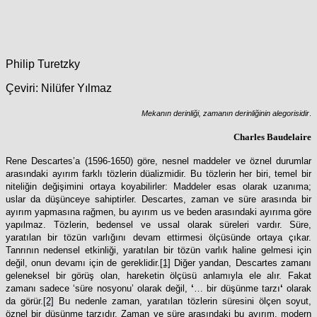
Philip Turetzky
Çeviri: Nilüfer Yılmaz
Mekanın derinliği, zamanın derinliğinin alegorisidir
.
Charles Baudelaire
Rene Descartes’a (1596-1650) göre, nesnel maddeler ve öznel durumlar
arasındaki ayırım farklı tözlerin düalizmidir. Bu tözlerin her biri, temel bir
niteliğin değişimini ortaya koyabilirler: Maddeler esas olarak uzanıma;
uslar da düşünceye sahiptirler. Descartes, zaman ve süre arasında bir
ayırım yapmasına rağmen, bu ayırım us ve beden arasındaki ayırıma göre
yapılmaz. Tözlerin, bedensel ve ussal olarak süreleri vardır. Süre,
yaratılan bir tözün varlığını devam ettirmesi ölçüsünde ortaya çıkar.
Tanrının nedensel etkinliği, yaratılan bir tözün varlık haline gelmesi için
değil, onun devamı için de gereklidir.
[1]
Diğer yandan, Descartes zamanı
geleneksel bir görüş olan, hareketin ölçüsü anlamıyla ele alır. Fakat
zamanı sadece ‘süre nosyonu’ olarak değil,
‘
… bir düşünme tarzı
‘
olarak
da görür.
[2]
Bu nedenle zaman, yaratılan tözlerin süresini ölçen soyut,
öznel bir düşünme tarzıdır. Zaman ve süre arasındaki bu ayırım, modern