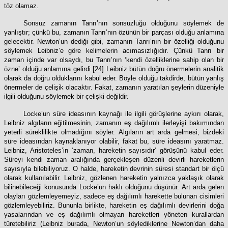
töz olamaz.
Sonsuz zamanın Tanrı’nın sonsuzluğu olduğunu söylemek de
yanlıştır; çünkü bu, zamanın Tanrı’nın özünün bir parçası olduğu anlamına
gelecektir. Newton’un dediği gibi, zamanın Tanrı’nın bir özelliği olduğunu
söylemek Leibniz’e göre kelimelerin acımasızlığıdır. Çünkü Tanrı bir
zaman içinde var olsaydı, bu Tanrı’nın ‘kendi özelliklerine sahip olan bir
özne’ olduğu anlamına gelirdi.
[24]
Leibniz bütün doğru önermelerin analitik
olarak da doğru olduklarını kabul eder. Böyle olduğu takdirde, bütün yanlış
önermeler de çelişik olacaktır. Fakat, zamanın yaratılan şeylerin düzeniyle
ilgili olduğunu söylemek bir çelişki değildir.
Locke’un süre ideasının kaynağı ile ilgili görüşlerine aykırı olarak,
Leibniz algıların eğitilmesinin, zamanın eş dağılımlı ilerleyişi bakımından
yeterli süreklilikte olmadığını söyler. Algıların art arda gelmesi, bizdeki
süre ideasından kaynaklanıyor olabilir, fakat bu, süre ideasını yaratmaz.
Leibniz, Aristoteles’in ‘zaman, hareketin sayısıdır’ görüşünü kabul eder.
Süreyi kendi zaman aralığında gerçekleşen düzenli devirli hareketlerin
sayısıyla bilebiliyoruz. O halde, hareketin devrinin süresi standart bir ölçü
olarak kullanılabilir. Leibniz, gözlenen hareketin yalnızca yaklaşık olarak
bilinebileceği konusunda Locke’un haklı olduğunu düşünür. Art arda gelen
olayları gözlemleyemeyiz, sadece eş dağılımlı harekette bulunan cisimleri
gözlemleyebiliriz. Bununla birlikte, hareketin eş dağılımlı devirlerini doğa
yasalarından ve eş dağılımlı olmayan hareketleri yöneten kurallardan
türetebiliriz (Leibniz burada, Newton’un söylediklerine Newton’dan daha